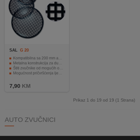
SAL
G 20
Kompatibilna sa 200 mm auto zvučnicima
Metalna konstrukcija za dugotrajnost i trajnost
Štiti zvučnike od mogućih oštećenja
Mogućnost pričvršćenja ljepilom ili pričvrsnicom
Estetski nadopunjuje vaše vozilo.
7,90
KM
Prikaz 1 do 19 od 19 (1 Strana)
AUTO ZVUČNICI