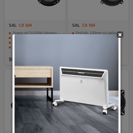
SAL
CX 604
SAL
CX 504
Snaga od 2x100W (ukupno 200W).
Prečnik: 130mm za lakšu instalaciju.
×
Dvosistemski zvučnici srednje dubokog prečnika.
Frekventni opseg: 50 - 20.000 Hz.
PP membrana srednjeg tona za precizan zvuk.
Osjetljivost: 89 dB za efikasniju reprodukciju zvuka.
Visokotonac od 35mm za kristalno čistu reprodukciju visokih tonova.
Impedanca: 4 Ohma za optimalnu upotrebu u automobilima.
Frekvencijski opseg od 45 do 20.000 Hz.
PP membrana i Mylar kalotni zvučnik za preciznost zvuka.
55,90
KM
49,90
KM