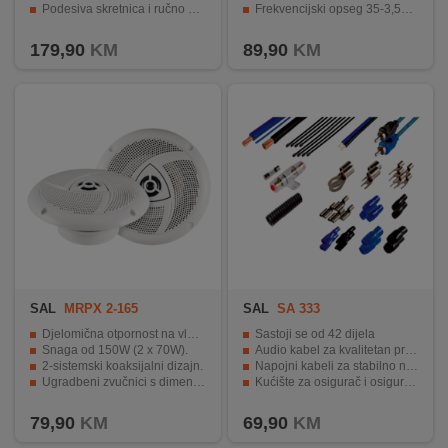
Podesiva skretnica i ručno podešavanje zvuka
Frekvencijski opseg 35-3,500 Hz.
INTERNO
Ugrađeno pojačalo isporučuje 100W snage
Presvlaka otporna na vanjske utjecaje.
179,90
KM
89,90
KM
MOJ
NALOG
AKCIJE
BRENDOVI
NOVO
U
PONUDI
SAL
MRPX 2-165
SAL
SA 333
KONTAKT
Djelomična otpornost na vlagu i paru.
Sastoji se od 42 dijela
Snaga od 150W (2 x 70W).
Audio kabel za kvalitetan prijenos zvuka
2-sistemski koaksijalni dizajn.
Napojni kabeli za stabilno napajanje
KUPOVINA
Ugradbeni zvučnici s dimenzijama Ø165mm.
Kućište za osigurač i osigurač za zaštitu
NA
Frekventni opseg od 75 - 20000 Hz.
Stopice i vezice za jednostavno povezivanje
RATE
79,90
KM
69,90
KM