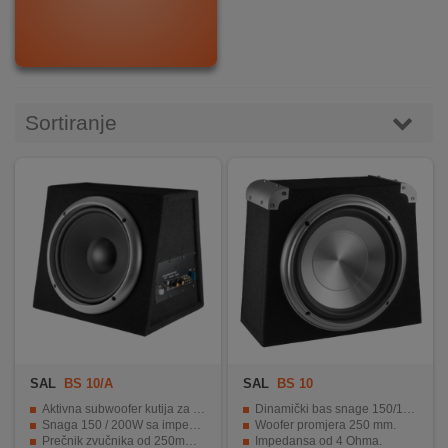
DOM
&
ALATI
Sortiranje
ENERGIJA
KLIMATIZACIJA
SECURITY
PC
&
SAL
BS 10/A
SAL
BS 10
GAME
Aktivna subwoofer kutija za automobil
Dinamički bas snage 150/100 W.
Snaga 150 / 200W sa impedansom od 4 Ohm
Woofer promjera 250 mm.
Prečnik zvučnika od 250mm s PP membranom
Impedansa od 4 Ohma.