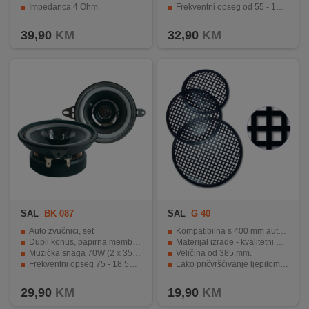
Impedanca 4 Ohm
Frekventni opseg od 55 - 19.000 Hz.
Impedanca od 4 Ohma za lako povezivanje.
39,90
KM
32,90
KM
SAL
BK 087
SAL
G 40
Auto zvučnici, set
Kompatibilna s 400 mm auto zvučnicima.
Dupli konus, papirna membrana
Materijal izrade - kvalitetni metal.
Muzička snaga 70W (2 x 35 max)
Veličina od 385 mm.
Frekventni opseg 75 - 18.500 Hz
Lako pričvršćivanje ljepilom ili pričvrsnicom.
Impedanca 4 Ohm
Moderan i privlačan izgled.
29,90
KM
19,90
KM