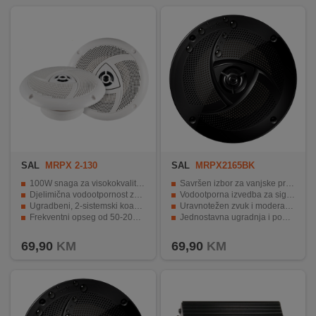
REKLAMACIJA
I
SERVIS
O
NAMA
KATALOZI
KAKO
KUPITI?
SAL
MRPX 2-130
SAL
MRPX2165BK
100W snaga za visokokvalitetan zvuk.
Savršen izbor za vanjske prostore ili vlažne unutarnje prostore
KUPOVINA
Djelimična vodootpornost za upotrebu u vlažnim prostorima.
Vodootporna izvedba za sigurno i dugotrajno korištenje
IZ
Ugradbeni, 2-sistemski koaksijalni dizajn.
Uravnotežen zvuk i moderan dizajn
Frekventni opseg od 50-20000 Hz za izvanrednu reprodukciju zvuka.
Jednostavna ugradnja i pouzdan rad na svakom mjestu
INOSTRANSTVA
Kompatibilnost sa širokim spektrom prostorija.
69,90
KM
69,90
KM
OZNAKE
ENERGETSKE
UČINKOVITOSTI
DIGITALIS