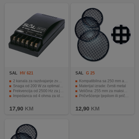
SAL
HV 621
SAL
G 25
2 kanala za razdvajanje zvuka
Kompatibilna sa 250 mm auto zvučnicima
Snaga od 200 W za optimalni zvuk
Materijal izrade: čvrsti metal
Frekvencija od 2500 Hz za jasan zvuk
Veličina: 255 mm za maksimalnu zaštitu
Impedanca od 4 ohma za idealan rad zvučnika
Pričvršćenje ljepilom ili pričvrsnicom HT 304/HT 305
Pozlaćene stezaljke za sigurnu instalaciju.
Poboljšava kvalitetu zvuka i produžuje vijek trajanja zvučnika.
17,90
KM
12,90
KM