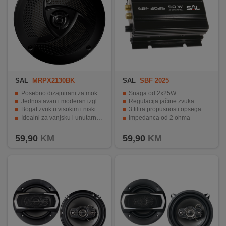
SAL
MRPX2130BK
SAL
SBF 2025
Posebno dizajnirani za mokra i vlažna okruženja
Snaga od 2x25W
Jednostavan i moderan izgled uz izdržljivu konstrukciju
Regulacija jačine zvuka
Bogat zvuk u visokim i niskim frekvencijama
3 filtra propusnosti opsega za 3 moda
Idealni za vanjsku i unutarnju upotrebu
Impedanca od 2 ohma
Pozlaćeni RCA priključci
59,90
KM
59,90
KM