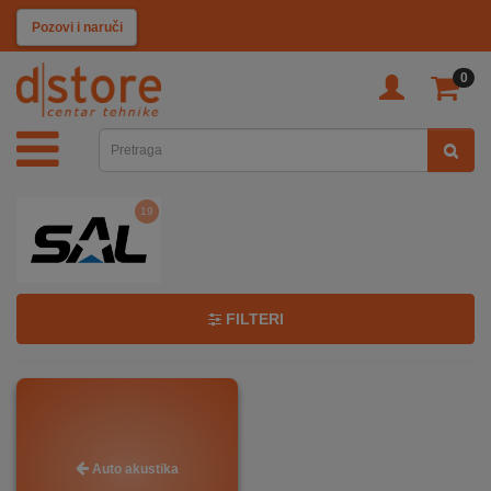
KATEGORIJE
Pozovi i naruči
0
TV
&
SAT
19
MOBILNI
UREĐAJI
AUDIO
FILTERI
KABLOVI
KUĆANSKI
Auto akustika
APARATI