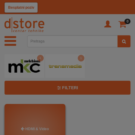
KATEGORIJE
Pozovi i naruči
0
TV
&
SAT
1
1
MOBILNI
UREĐAJI
AUDIO
FILTERI
KABLOVI
KUĆANSKI
HDMI & Video
APARATI