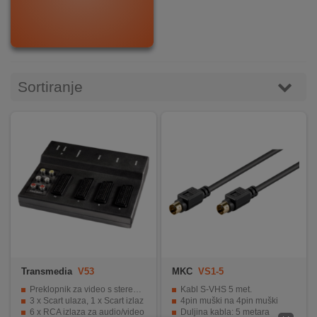
DOM
&
ALATI
Sortiranje
ENERGIJA
KLIMATIZACIJA
SECURITY
PC
&
Transmedia
V53
MKC
VS1-5
GAME
Preklopnik za video s stereo zvukom
Kabl S-VHS 5 met.
3 x Scart ulaza, 1 x Scart izlaz
4pin muški na 4pin muški
6 x RCA izlaza za audio/video
Duljina kabla: 5 metara