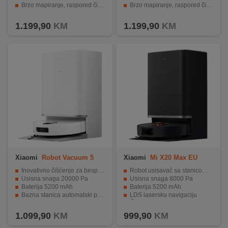
Brzo mapiranje, raspored čišćenja, višenamjenska karta
Brzo mapiranje, raspored čišćenja, višenamjenska karta
Spremnik za vodu 80 ml
Spremnik za vodu 80 ml
1.199,90
KM
1.199,90
KM
Xiaomi
Robot Vacuum 5
Xiaomi
Mi X20 Max EU
Inovativno čišćenje za besprijekorne rezultate
Robot usisavač sa stanicom za samopražnjenje
Usisna snaga 20000 Pa
Usisna snaga 8000 Pa
Baterija 5200 mAh
Baterija 5200 mAh
Bazna stanica automatski pere i suši krpe za brisanje
LDS lasersku navigaciju
S-Cross sustavom za otkrivanje niskih prepreka
Četiri načina čišćenja
1.099,90
KM
999,90
KM