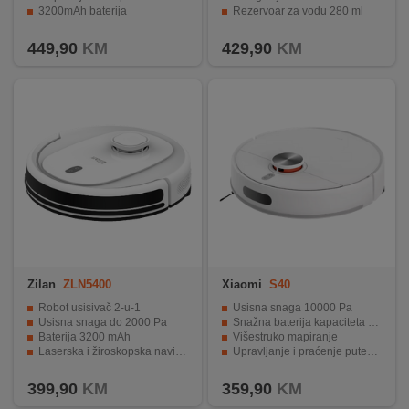
3200mAh baterija
Rezervoar za vodu 280 ml
Cik-cak i Y-oblik rute čišćenja
VibraRise aktivno mokro čišćenje
449,90
KM
429,90
KM
Zilan
ZLN5400
Xiaomi
S40
Robot usisivač 2-u-1
Usisna snaga 10000 Pa
Usisna snaga do 2000 Pa
Snažna baterija kapaciteta 5200 mAh
Baterija 3200 mAh
Višestruko mapiranje
Laserska i žiroskopska navigacija
Upravljanje i praćenje putem aplikacije
Glasovno upravljanje
Automatsko punjenje i nastavak čišćenja
399,90
KM
359,90
KM