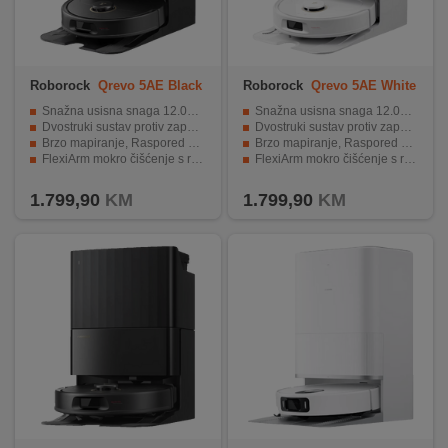
Roborock
Qrevo 5AE Black
Roborock
Qrevo 5AE White
Snažna usisna snaga 12.000 Pa
Snažna usisna snaga 12.000 Pa
Dvostruki sustav protiv zapetljavanja
Dvostruki sustav protiv zapetljavanja
Brzo mapiranje, Raspored čišćenja, Višenamjenska karta
Brzo mapiranje, Raspored čišćenja, Višenamjenska karta
FlexiArm mokro čišćenje s rotirajućim krpama
FlexiArm mokro čišćenje s rotirajućim krpama
Navigacija LiDAR + Reactive Tech
Navigacija LiDAR + Reactive Tech
1.799,90
KM
1.799,90
KM