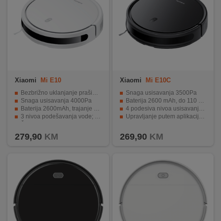
Xiaomi
Mi E10
Xiaomi
Mi E10C
Bezbrižno uklanjanje prašine i prljavštine
Snaga usisavanja 3500Pa
Snaga usisavanja 4000Pa
Baterija 2600 mAh, do 110 minuta
Baterija 2600mAh, trajanje baterije do 110 minuta
4 podesiva nivoa usisavanja, 3 režima rada
3 nivoa podešavanja vode; 3 režima rada
Upravljanje putem aplikacije Mi Home
Žiroskop, inteligentno planiranje putanje, Podrška za Google i Alexa
podrška za glasovne asistente Google Home i Amazon Alexa
279,90
KM
269,90
KM