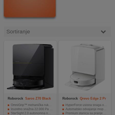
DOM
&
ALATI
Sortiranje
ENERGIJA
KLIMATIZACIJA
SECURITY
PC
&
Roborock
Saros Z70 Black
Roborock
Qrevo Edge 2 Pr
o
GAME
OmniGrip™ mehanička ruka za uklanjanje objekata s poda
HyperForce usisna snaga od 25.000 Pa
Izuzetno snažna 22.000 Pa usisna snaga
Automatsko odvajanje mopova za suhe tepihe
StarSight 2.0 autonomna navigacija s kamerama
Premium stanica sa pranjem na 100°C