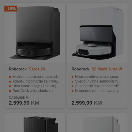
REKLAMACIJA
-19%
I
SERVIS
O
NAMA
KATALOZI
KAKO
KUPITI?
Roborock
Saros 20
Roborock
S8 MaxV Ultra W
hite
Ekstremna usisna snaga od 36.000 Pa
Neusporediva usisna snaga od 10.000 Pa
KUPOVINA
AdaptiLift podvozje za prelazak visokih pragova
Sveobuhvatna samoočistiva priključna stanica
IZ
Ultra tanak dizajn (7,98 cm) za čišćenje ispod namještaja
Automatski dozator deterdženta i automatsko pražnjenje prašine
RockDock Ultra stanica sa pranjem na 100°C
Napredno prepoznavanje prepreka
INOSTRANSTVA
Napredna AI navigacija i prepoznavanje prepreka
Funkcije prilagođene kućnim ljubimcima
3.199,90KM
2.599,90
KM
2.599,90
KM
OZNAKE
ENERGETSKE
UČINKOVITOSTI
DIGITALIS