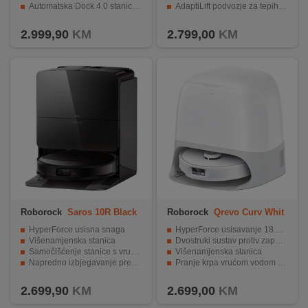
Automatska Dock 4.0 stanica s pranjem i sušenjem mopova
AdaptiLift podvozje za tepihe i pragove
INTERNO
Dugotrajna baterija do ~180 min i velika pokrivenost
Ultra tanak dizajn za čišćenje ispod namještaja
2.999,90
KM
2.799,00
KM
MOJ
NALOG
AKCIJE
BRENDOVI
NOVO
U
PONUDI
Roborock
Saros 10R Black
Roborock
Qrevo Curv Whit
e
KONTAKT
HyperForce usisna snaga
HyperForce usisavanje 18.500 Pa
Višenamjenska stanica
Dvostruki sustav protiv zapetljavanja
Samočišćenje stanice s vrućom vodom na 80°C
Višenamjenska stanica
KUPOVINA
Napredno izbjegavanje prepreka
Pranje krpa vrućom vodom na 75°C; Sušenje toplim zrakom
NA
Izuzetno tanak dizajn – visina samo 8 cm
Automatsko pražnjenje spremnika za prašinu
RATE
2.699,90
KM
2.699,00
KM