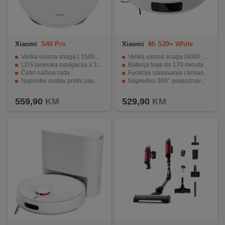
Xiaomi
S40 Pro
Xiaomi
Mi S20+ White
Velika usisna snaga ( 15000 Pa )
Velika usisna snaga (6000 Pa)
LDS laserska navigacija s 360° skeniranjem
Baterija traje do 170 minuta
Četiri načina rada
Funkcije usisavanja i brisanja poda
Napredni sustav protiv zapetljavanja kose
Napredno 360° prepoznavanje prepreka
Automatsko punjenje i nastavak čišćenja
Funkcija automatskog mapiranja prostorija
559,90
KM
529,90
KM