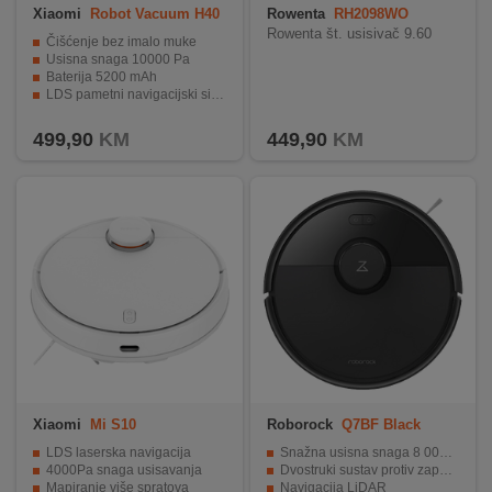
Xiaomi
Robot Vacuum H40
Rowenta
RH2098WO
Rowenta št. usisivač 9.60
Čišćenje bez imalo muke
Usisna snaga 10000 Pa
Baterija 5200 mAh
LDS pametni navigacijski sistem
Upravljanje i praćenje putem aplikacije
499,90
KM
449,90
KM
Xiaomi
Mi S10
Roborock
Q7BF Black
LDS laserska navigacija
Snažna usisna snaga 8 000 Pa
4000Pa snaga usisavanja
Dvostruki sustav protiv zapetljavanja
Mapiranje više spratova
Navigacija LiDAR