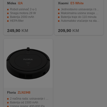
Midea
I2A
Xiaomi
E5 White
Robot usisivač 2-u-1
Jednostavno usisavanja i brisanja podova
Snaga motora 28 W
Maksimalna usisna snaga 2000 Pa sa 3 načina rada
Baterija 2000 mAh
Baterija traje do 110 minuta
HEPA filter
Automatsko vraćanje na stanicu za punjenje
Daljinski upravljač
Senzori za zaštitu od pada sa stepenica
249,90
KM
209,90
KM
Floria
ZLN1948
2 načina rada: usisavanje i suho brisanje
Baterija od 1500 mAh
Usisna snaga: 400-600 Pa