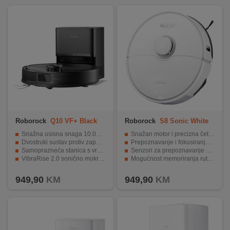
Roborock
Q10 VF+ Black
Roborock
S8 Sonic White
Snažna usisna snaga 10.000 Pa
Snažan motor i precizna četka
Dvostruki sustav protiv zapetljavanja (glavna i bočna četka)
Prepoznavanje i fokusiranje na prljave dijelove
Samoprazneća stanica s vrećicom od 2,7 L (do 7 tjedana bez pražnjenja)
Senzori za prepoznavanje prepreka i padina
VibraRise 2.0 sonično mokro čišćenje (do 3000 vibracija/min)
Mogućnost memoriranja ruta čišćenja
Pametno prepoznavanje tepiha ultrazvučnom tehnologijom
Upravljanje putem pametne aplikacije i glasovnih naredbi.
949,90
KM
949,90
KM