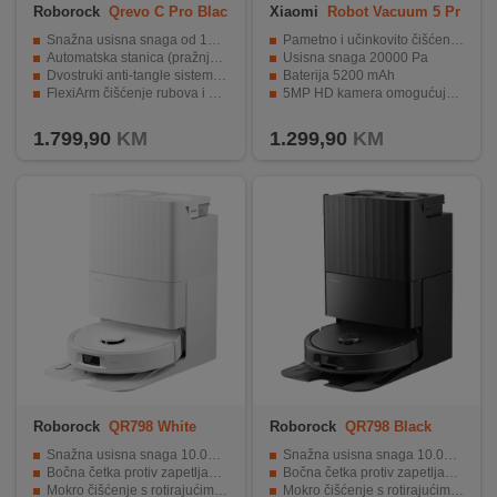
Roborock
Qrevo C Pro Blac
Xiaomi
Robot Vacuum 5 Pr
k
o
Snažna usisna snaga od 18.500 Pa
Pametno i učinkovito čišćenje doma
Automatska stanica (pražnjenje, pranje i sušenje krpa)
Usisna snaga 20000 Pa
Dvostruki anti-tangle sistem za dlake
Baterija 5200 mAh
FlexiArm čišćenje rubova i uglova
5MP HD kamera omogućuje daljinsko praćenje kućnih ljubimaca
Pametna navigacija sa izbjegavanjem prepreka
Bazna stanica automatski pere i suši krpe za brisanje
1.799,90
KM
1.299,90
KM
Roborock
QR798 White
Roborock
QR798 Black
Snažna usisna snaga 10.000 Pa
Snažna usisna snaga 10.000 Pa
Bočna četka protiv zapetljavanja
Bočna četka protiv zapetljavanja
Mokro čišćenje s rotirajućim krpama
Mokro čišćenje s rotirajućim krpama