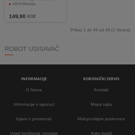
HEPA filtracija
Lako se prilagođava svim vrstama podova
149,90
KM
Prikaz 1 do 49 od 49 (1 Strana)
ROBOT USISAVAČ
INFORMACIJE
KORISNIČKI SERVIS
O Nama
Kontakt
Informacije o isporuci
Mapa sajta
Izjava o privatnosti
Maloprodajne poslovnice
Uvjeti korištenja i prodaje
Kako kupiti