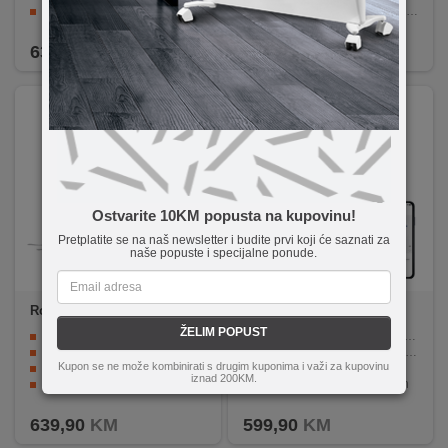
Automatsko pražnjenje prašine
RockDock Plus stanica za automatsko pražnjenje prašine
LDS laserski senzor
Fleksibilno upravljanje putem mobilne aplikacije
639,90
KM
639,90
KM
Ostvarite 10KM popusta na kupovinu!
Pretplatite se na naš newsletter i budite prvi koji će saznati za
naše popuste i specijalne ponude.
Roborock
Q7BF+ White
REDLINE
G2 Robored
ŽELIM POPUST
HyperForce usisna snaga 8.000 Pa
Velika usisna snaga i Lidar senzor
Tri razine podesivog protoka vode
Motorizirana četka za dubinsko čišćenje
Kupon se ne može kombinirati s drugim kuponima i važi za kupovinu
PreciSense LiDAR navigacija s 360° skeniranjem
Baterija 5200 mAh Li-ion
iznad 200KM.
RockDock Plus stanica za automatsko pražnjenje prašine
Vrijeme čišćenja do 160 min
Fleksibilno upravljanje putem mobilne aplikacije
Kapacitet posude za prašinu 475 ml
639,90
KM
599,90
KM