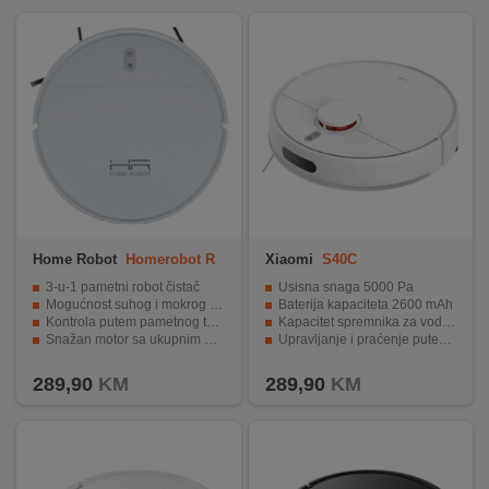
Home Robot
Homerobot R
Xiaomi
S40C
V500 White
3-u-1 pametni robot čistač
Usisna snaga 5000 Pa
Mogućnost suhog i mokrog čišćenja
Baterija kapaciteta 2600 mAh
Kontrola putem pametnog telefona i glasovno upravljanje
Kapacitet spremnika za vodu/prašinu - 260/520 ml
Snažan motor sa ukupnim usisom od 1400 Pa
Upravljanje i praćenje putem aplikacije
Savršeno čisti različite vrste podova
Automatsko punjenje i nastavak čišćenja
289,90
KM
289,90
KM