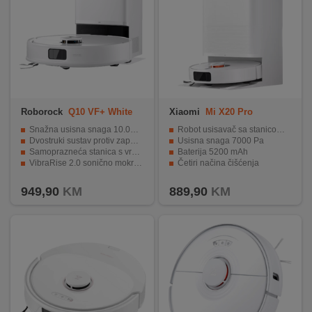
Roborock
Q10 VF+ White
Xiaomi
Mi X20 Pro
Snažna usisna snaga 10.000 Pa
Robot usisavač sa stanicom za samopražnjenje
Dvostruki sustav protiv zapetljavanja (glavna i bočna četka)
Usisna snaga 7000 Pa
Samoprazneća stanica s vrećicom od 2,7 L (do 7 tjedana bez pražnjenja)
Baterija 5200 mAh
VibraRise 2.0 sonično mokro čišćenje (do 3000 vibracija/min)
Četiri načina čišćenja
Pametno prepoznavanje tepiha ultrazvučnom tehnologijom
Automatsko punjenje i nastavak čišćenja
949,90
KM
889,90
KM