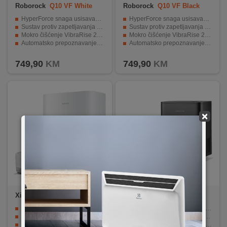
Roborock
Q10 VF White
Roborock
Q10 VF Black
HyperForce snaga usisavanja: 10.000 Pa
HyperForce snaga usisavanja: 10.000 Pa
Sustav protiv zapetljavanja dlaka: na bočnoj i glavnoj četki
Sustav protiv zapetljavanja dlaka: na bočnoj i glavnoj četki
Mokro čišćenje VibraRise 2.0: do 3000 vibracija/min
Mokro čišćenje VibraRise 2.0: do 3000 vibracija/min
Automatsko prepoznavanje tepiha
Automatsko prepoznavanje tepiha
PreciSense LDS: navigacija
PreciSense LDS: navigacija
749,90
KM
749,90
KM
×
Xiaomi
X10
Roborock
Q7BF+ Black
Robot usisivač 2-u-1
HyperForce usisna snaga 8.000 Pa
Usisna snaga 4000 Pa
Tri razine podesivog protoka vode
Baterija 5200 mAh
PreciSense LiDAR navigacija s 360° skeniranjem