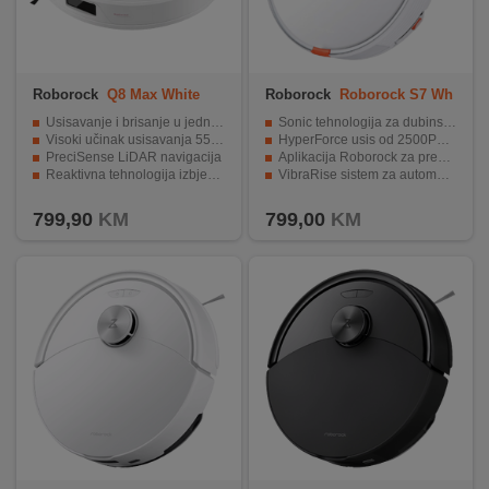
Roborock
Q8 Max White
Roborock
Roborock S7 Wh
ite
Usisavanje i brisanje u jednom prolazu
Sonic tehnologija za dubinsko ribanje podova.
Visoki učinak usisavanja 5500 Pa
HyperForce usis od 2500Pa za moćno čišćenje.
PreciSense LiDAR navigacija
Aplikacija Roborock za preciznu kontrolu čišćenja.
Reaktivna tehnologija izbjegavanja prepreka
VibraRise sistem za automatsko podizanje mopa.
Podržani rad s Alexa&Google Home&Apple Siri
Litijum-polimer baterija od 5200 mAh za dugotrajno čišćenje.
799,90
KM
799,00
KM