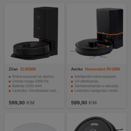
Zilan
ZLN5500
Amiko
Homerobot RV1000
Robot usisavač sa stanicom za pražnjenje
Inteligentni robot usisavač
Usisna snaga 2000 Pa
UV-sterilizacija
Baterija 3200 mAh
Samopražnjenje u sakupljač prašine
Laserska i žiroskopska navigacija
Laserska navigacija i mobilna aplikacija
Glasovno upravljanje
Dugo trajanje baterije i radno vrijeme
599,90
KM
599,90
KM