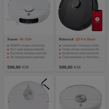
Xiaomi
Mi S10+
Roborock
Q5 Pro Black
4000Pa snaga usisavanja
Usisavanje i brisanje u jednom prolazu
Do 2 sata trajanja baterije
Visoki učinak usisavanja 5500 Pa
Dvostruko brisanje pod pritiskom
Kombinirani veliki spremnik za prašinu i spremnik za vodu
3D izbjegavanje prepreka
Čisti pametnije uz PreciSense LiDAR navigaciju
Mapiranje više spratova
Roborock aplikacija i glasovno upravljanje
599,90
KM
599,00
KM