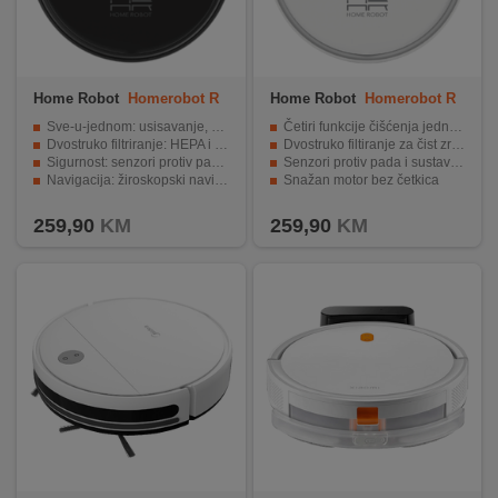
Home Robot
Homerobot R
Home Robot
Homerobot R
V400 Black
V400 White
Sve-u-jednom: usisavanje, metenje, brisanje, pranje.
Četiri funkcije čišćenja jednim uređajem
Dvostruko filtriranje: HEPA i metalni filter.
Dvostruko filtiranje za čist zrak
Sigurnost: senzori protiv pada i udaraca.
Senzori protiv pada i sustav senzora
Navigacija: žiroskopski navigacijski sustav (IGNS).
Snažan motor bez četkica
Baterija: 2600 mAh, trajanje 120 min.
Jednostavno održavanje i praktična upotreba
259,90
KM
259,90
KM