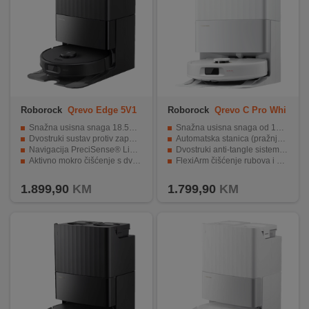
Roborock
Qrevo Edge 5V1
Roborock
Qrevo C Pro Whi
Black
te
Snažna usisna snaga 18.500 Pa
Snažna usisna snaga od 18.500 Pa
Dvostruki sustav protiv zapetljavanja
Automatska stanica (pražnjenje, pranje i sušenje krpa)
Navigacija PreciSense® LiDAR
Dvostruki anti-tangle sistem za dlake
Aktivno mokro čišćenje s dvostrukom rotirajućom krpom
FlexiArm čišćenje rubova i uglova
Višenamjenska karta, Brzo mapiranje
Pametna navigacija sa izbjegavanjem prepreka
1.899,90
KM
1.799,90
KM