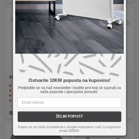
Floria
ZLN6944
Floria
ZLN6982
Ostvarite 10KM popusta na kupovinu!
Sklopive noge za laku montažu i prenos
Sklopiv dizajn za jednostavno skladištenje i transport.
Pretplatite se na naš newsletter i budite prvi koji će saznati za
MDF ploča za izdržljivost i jednostavno čišćenje
Dimenzije od 60 x 80 x 70cm za različite namjene.
naše popuste i specijalne ponude.
Elektrostatički obojene metalne noge za stabilnost
MDF ploča i elektrostatički obojene metalne noge za stabilnost i izdržljivost.
Višenamjenski dizajn za različite svrhe upotrebe
Idealno za dom ili kampiranje za višenamjensku upotrebu.
Okrugli oblik za ugodan ambijent i druženje
Praktičan izbor bez žrtvovanja stila.
55,90
KM
49,90
KM
ŽELIM POPUST
Kupon se ne može kombinirati s drugim kuponima i važi za kupovinu
iznad 200KM.