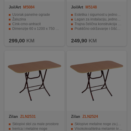
REKLAMACIJA
JoilArt
M5084
JoilArt
M5148
I
SERVIS
Uzorak panelne ograde
Estetika i sigurnost u jednom proizvodu.
Žaluzina
Lagan za instalaciju, jednostavan za postavljanje.
Cink-crno-antracit
Trajna čelična konstrukcija za dugotrajnost.
O
Dimenzije 60 x 1200 x 750 mm
Praktično održavanje i čišćenje bez napora.
NAMA
Težina 25 kg
Modularnost za prilagođavanje različitim prostorima.
299,00
KM
249,90
KM
KATALOZI
KAKO
KUPITI?
KUPOVINA
IZ
INOSTRANSTVA
OZNAKE
ENERGETSKE
UČINKOVITOSTI
Zilan
ZLN2531
Zilan
ZLN2524
Sklopivi stol za male prostore
Sklopive metalne noge za jednostavno spremanje.
DIGITALIS
Iverica i metalne noge
Visokokvalitetna melamin iverica za trajnost i jednostavno održavanje.