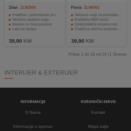
Zilan
ZLN2500
Floria
ZLN6951
Praktičan i jednostavan za rukovanje
Sklopive noge za jednostavno skladištenje.
Sklopive metalne noge
Kvalitetna MDF ploča.
Idealan za male prostore
Elektrostatički obojene metalne noge za stabilnost.
Lako se sklapa
Praktična veličina prečnika 60cm, visine 65cm.
Dimenzije: 57 x 40 x 60 cm
Višenamjenska upotreba za dom i kampiranje.
39,90
KM
39,90
KM
Prikaz 1 do 16 od 16 (1 Strana)
INTERIJER & EXTERIJER
INFORMACIJE
KORISNIČKI SERVIS
O Nama
Kontakt
Informacije o isporuci
Mapa sajta