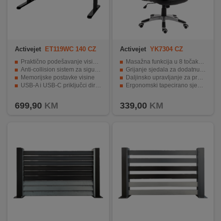
INTERNO
MOJ
Activejet
ET119WC 140 CZ
Activejet
YK7304 CZ
NALOG
Praktično podešavanje visine između sjedenja i stajanja
Masažna funkcija u 8 točaka za veći komfor
Anti-collision sistem za sigurnu upotrebu
Grijanje sjedala za dodatnu udobnost
AKCIJE
Memorijske postavke visine
Daljinsko upravljanje za praktično podešavanje
USB-A i USB-C priključci direktno na nozi stola
Ergonomski tapecirano sjedište i naslon
Robustan čelični okvir i velika nosivost (45 kg)
Podesiva visina i 360° rotacija daju fleksibilnost i mobilnost
BRENDOVI
699,90
KM
339,00
KM
NOVO
U
PONUDI
KONTAKT
KUPOVINA
NA
RATE