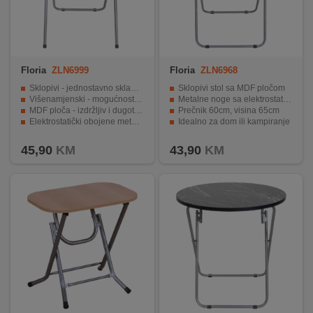
Floria
ZLN6999
Floria
ZLN6968
Sklopivi - jednostavno sklapanje i spremanje
Sklopivi stol sa MDF pločom
Višenamjenski - mogućnost korištenja na različite načine
Metalne noge sa elektrostatičkim bojom
MDF ploča - izdržljiv i dugotrajan materijal
Prečnik 60cm, visina 65cm
Elektrostatički obojene metalne noge - moderni i privlačni dizajn
Idealno za dom ili kampiranje
Dimenzije 60 x 60 x 72cm - praktična veličina za različite namjene.
45,90
KM
43,90
KM