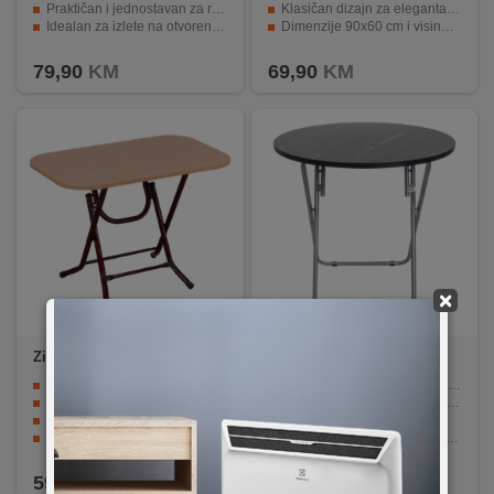
Praktičan i jednostavan za rukovanje
Klasičan dizajn za elegantan izgled.
Idealan za izlete na otvorenom
Dimenzije 90x60 cm i visina 75 cm za male prostore.
Dimenzije: 120x70 cm, visina 75 cm
Idealno za kuhinju i izlete na otvorenom.
79,90
KM
69,90
KM
×
Zilan
ZLN2517
Floria
ZLN6937
Sklopivi stol praktičan za manje prostorije.
Sklopiv za jednostavno skladištenje i transport.
Izrađen od kvalitetne melamin iverice.
Dimenzije 70 x 70 cm, idealan za manje prostore.
Preklopne metalne noge za jednostavno spremanje.
Izdržljiva MDF ploča.
Dimenzije od 80 x 50 cm, visina 75 cm.
Stabilne elektrostatički obojene metalne noge.
Pogodan i za kampiranje i piknike.
Višenamjenski, idealan za dom i kampiranje.
59,90
KM
55,90
KM