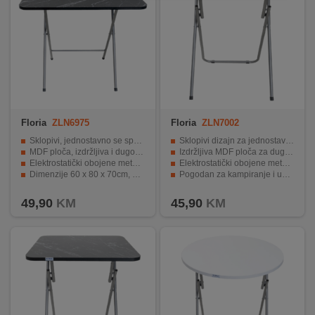
Floria
ZLN6975
Floria
ZLN7002
Sklopivi, jednostavno se sprema.
Sklopivi dizajn za jednostavno pohranjivanje.
MDF ploča, izdržljiva i dugotrajna.
Izdržljiva MDF ploča za dugotrajnu upotrebu.
Elektrostatički obojene metalne noge.
Elektrostatički obojene metalne noge za stabilnost.
Dimenzije 60 x 80 x 70cm, savršene za dom ili kampiranje.
Pogodan za kampiranje i upotrebu u domu.
Višenamjenski stol, pogodan za različite aktivnosti.
Moderan i elegantan dizajn koji se lako uklopi.
49,90
KM
45,90
KM