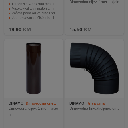
900
1met. bijela
Dimovodna cijev, 1met., bijela
Dimenzije 400 x 900 mm - idealno za većinu peći
Visokokvalitetni materijal - izdržljiv i dugotrajan
Zaštita poda od vrućine i prljanja
Jednostavan za čišćenje - lako se uklanja
Elegantan i moderan izgled - uklopit će se u bilo koji prostor
19,90
KM
15,50
KM
DINAMO
Dimovodna cijev,
DINAMO
Kriva crna
1 met., braon
Dimovodna cijev, 1 met., brao
Dimovodna kriva/koljeno, crna
n