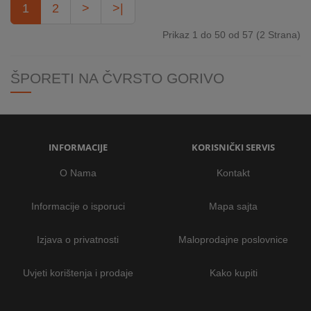
1
2
>
>|
Prikaz 1 do 50 od 57 (2 Strana)
ŠPORETI NA ČVRSTO GORIVO
INFORMACIJE
KORISNIČKI SERVIS
O Nama
Kontakt
Informacije o isporuci
Mapa sajta
Izjava o privatnosti
Maloprodajne poslovnice
Uvjeti korištenja i prodaje
Kako kupiti