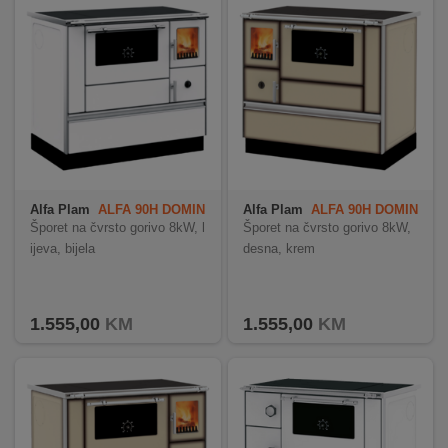
REKLAMACIJA
I
SERVIS
O
NAMA
KATALOZI
KAKO
Alfa Plam
ALFA 90H DOMIN
Alfa Plam
ALFA 90H DOMIN
KUPITI?
ANT
ANT
Šporet na čvrsto gorivo 8kW, l
Šporet na čvrsto gorivo 8kW,
ijeva, bijela
desna, krem
KUPOVINA
IZ
INOSTRANSTVA
1.555,00
KM
1.555,00
KM
OZNAKE
ENERGETSKE
UČINKOVITOSTI
DIGITALIS