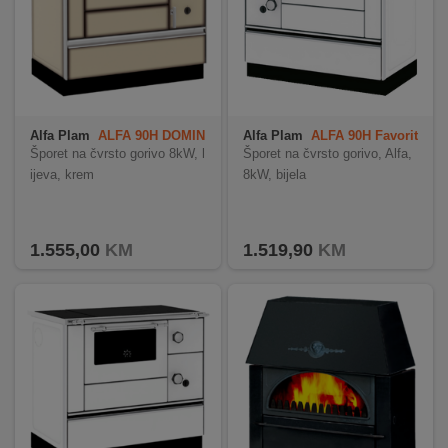
Alfa Plam
ALFA 90H DOMIN
Alfa Plam
ALFA 90H Favorit
ANT
- Bijela desna
Šporet na čvrsto gorivo 8kW, l
Šporet na čvrsto gorivo, Alfa,
ijeva, krem
8kW, bijela
1.555,00
KM
1.519,90
KM