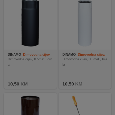
DINAMO
Dimovodna cijev
DINAMO
Dimovodna cijev,
0,5m crna
0.5met., bijela
Dimovodna cijev, 0.5met., crn
Dimovodna cijev, 0.5met., bije
a
la
10,50
KM
10,50
KM