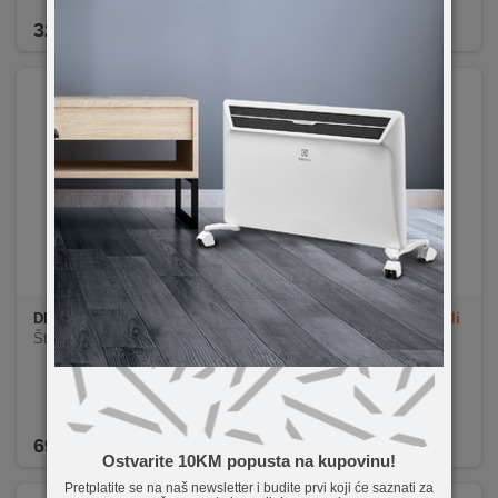
Minimalna emisija štetnih plinova
Elegantan dizajn
329,90
KM
299,90
KM
DINAMO
Štediša 1m crna
DINAMO
Štediša 0,5m bjeli
Štediša 1m crna, teflon
Štediša 0,5m bjeli
69,90
KM
65,50
KM
Ostvarite 10KM popusta na kupovinu!
Pretplatite se na naš newsletter i budite prvi koji će saznati za