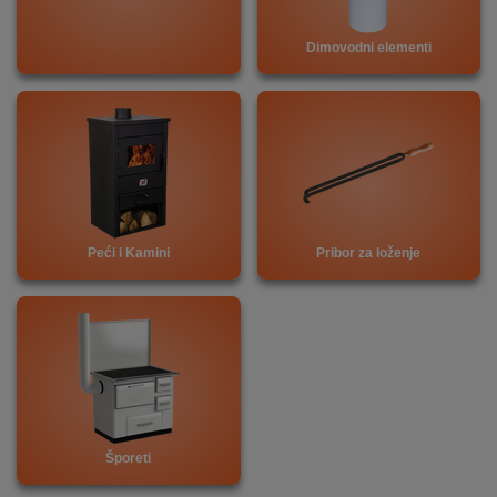
Dimovodni elementi
DOM
&
ALATI
ENERGIJA
KLIMATIZACIJA
Peći i Kamini
Pribor za loženje
SECURITY
PC
&
GAME
Šporeti