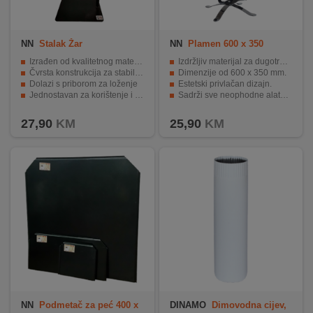
NN
Stalak Žar
NN
Plamen 600 x 350
Izrađen od kvalitetnog materijala
Izdržljiv materijal za dugotrajnu upotrebu.
Čvrsta konstrukcija za stabilnost
Dimenzije od 600 x 350 mm.
Dolazi s priborom za loženje
Estetski privlačan dizajn.
Jednostavan za korištenje i montažu
Sadrži sve neophodne alate za loženje.
Kompaktni dizajn za jednostavan prijenos
Sigurno i učinkovito upravljanje vatrom.
27,90
KM
25,90
KM
NN
Podmetač za peć 400 x
DINAMO
Dimovodna cijev,