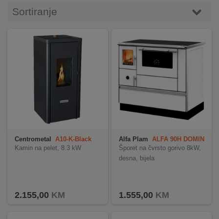
INTERNO
Sortiranje
MOJ
NALOG
AKCIJE
BRENDOVI
NOVO
U
PONUDI
Centrometal
A10-K-Black
Alfa Plam
ALFA 90H DOMIN
ANT
Kamin na pelet, 8.3 kW
Šporet na čvrsto gorivo 8kW,
desna, bijela
KONTAKT
KUPOVINA
NA
2.155,00
KM
1.555,00
KM
RATE