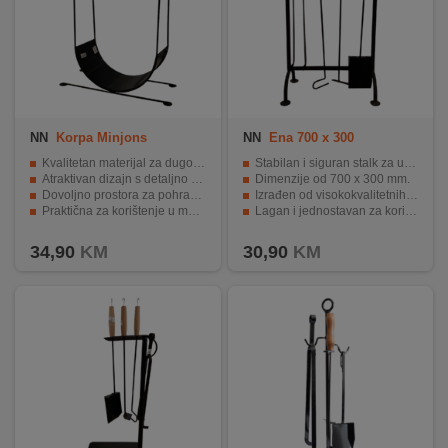
NN
Korpa Minjons
NN
Ena 700 x 300
Kvalitetan materijal za dugotrajnost i pouzdanost.
Stabilan i siguran stalk za upotrebu.
Atraktivan dizajn s detaljno izrađenim likom.
Dimenzije od 700 x 300 mm.
Dovoljno prostora za pohranu raznih stvari.
Izrađen od visokokvalitetnih materijala.
Praktična za korištenje u mnogim prigodama.
Lagan i jednostavan za korištenje.
Omiljena kod ljubitelja Minjona.
Efikasno reguliranje temperature i udobnosti.
34,90
KM
30,90
KM