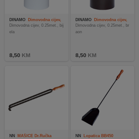
DINAMO
Dimovodna cijev,
DINAMO
Dimovodna cijev,
0.25met., bijela
0.25met., braon
Dimovodna cijev, 0.25met., bij
Dimovodna cijev, 0.25met., br
ela
aon
8,50
KM
8,50
KM
NN
MAŠICE Dr.Ručka
NN
Lopatica BB450