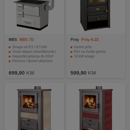
MBS
MBS 7D
Prity
Prity K-22
Snaga od 8.5 / 9.5 kW.
Kamin prity
Visok stepen iskorištenosti (83%).
Peć na čvrsto gorivo
Kapacitet grijanja do 63m².
10 kW snage
Pećnica i šporet uključeni.
Desni odvod dima Ø 120 mm.
699,90
KM
599,90
KM