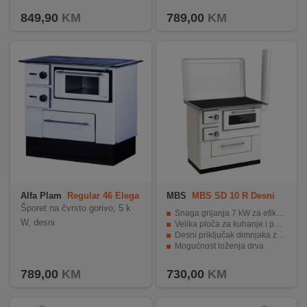
849,90
KM
789,00
KM
Alfa Plam
Regular 46 Elega
MBS
MBS SD 10 R Desni
nt 2 D
Šporet na čvrsto gorivo, 5 k
Snaga grijanja 7 kW za efikasno zagrijavanje prostora
W, desni
Velika ploča za kuhanje i pećnica za pripremu hrane
Desni priključak dimnjaka za lakšu instalaciju
Mogućnost loženja drva
Robusna konstrukcija za dugotrajan rad
789,00
KM
730,00
KM