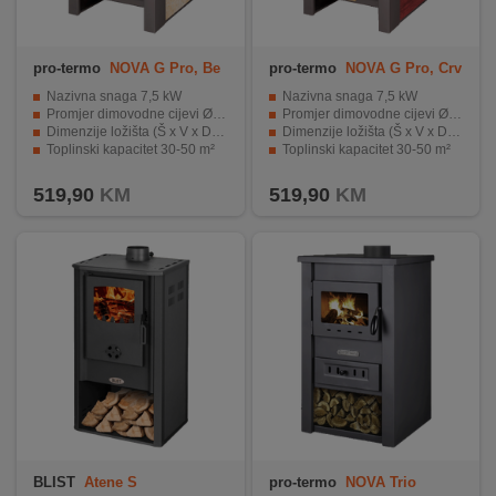
pro-termo
NOVA G Pro, Be
pro-termo
NOVA G Pro, Crv
ž
ena
Nazivna snaga 7,5 kW
Nazivna snaga 7,5 kW
Promjer dimovodne cijevi Ø 120 mm
Promjer dimovodne cijevi Ø 120 mm
Dimenzije ložišta (Š x V x D) 300 x 430 x 355 mm
Dimenzije ložišta (Š x V x D) 300 x 430 x 355 mm
Toplinski kapacitet 30-50 m²
Toplinski kapacitet 30-50 m²
Vatrootporno keramičko staklo
Vatrootporno keramičko staklo
519,90
KM
519,90
KM
BLIST
Atene S
pro-termo
NOVA Trio