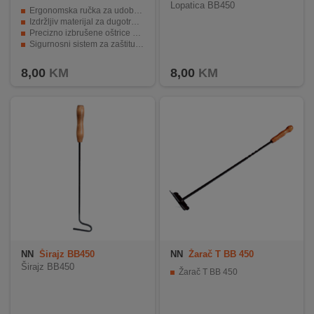
Lopatica BB450
Ergonomska ručka za udoban rad.
Izdržljiv materijal za dugotrajnost.
Precizno izbrušene oštrice za brzi rad.
Sigurnosni sistem za zaštitu korisnika.
Korisne za precizno oblikovanje noktiju.
8,00
KM
8,00
KM
NN
Širajz BB450
NN
Žarač T BB 450
Širajz BB450
Žarač T BB 450