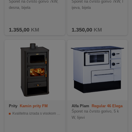
T
T
Šporet na čvrsto gorivo 7kW,
Šporet na čvrsto gorivo 7kW, l
desna, bijela
ijeva, bijela
1.355,00
KM
1.350,00
KM
Prity
Kamin prity FM
Alfa Plam
Regular 46 Elega
nt 2 L
Šporet na čvrsto gorivo, 5 k
Kvalitetna izrada s visokom iskoristivošću
W, lijevi