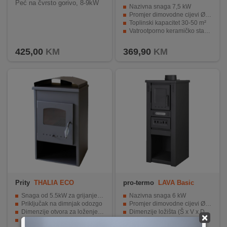
Peć na čvrsto gorivo, 8-9kW
Nazivna snaga 7,5 kW
Promjer dimovodne cijevi Ø 120 mm
Toplinski kapacitet 30-50 m²
Vatrootporno keramičko staklo
Ekonomično i učinkovito grijanje
425,00
KM
369,90
KM
Prity
THALIA ECO
pro-termo
LAVA Basic
Snaga od 5.5kW za grijanje do 40m²
Nazivna snaga 6 kW
Priključak na dimnjak odozgo
Promjer dimovodne cijevi Ø 120 mm
Dimenzije otvora za loženje (27 x 30)
Dimenzije ložišta (Š x V x D) 240 x 280 x 280 mm
×
Dimenzije ložišta (34 x 36 x 33)
Toplinski kapacitet 20-30 m²