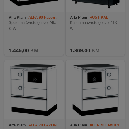
Alfa Plam
ALFA 90 Favorit -
Alfa Plam
RUSTIKAL
lijeva
Šporet na čvrsto gorivo, Alfa,
Kamin na čvrsto gorivo, 11K
8kW
W
1.445,00
KM
1.369,00
KM
Alfa Plam
ALFA 70 FAVORI
Alfa Plam
ALFA 70 FAVORI