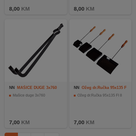
8,00
KM
8,00
KM
NN
MAŠICE DUGE 3x760
NN
Ožeg dr.Ručka 95x135 F
I 8
Mašice duge 3x760
Ožeg dr.Ručka 95x135 FI 8
7,00
KM
7,00
KM