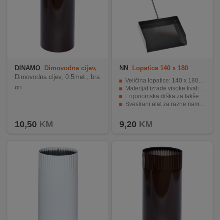
DINAMO
Dimovodna cijev,
NN
Lopatica 140 x 180
0.5met., braon
Dimovodna cijev, 0.5met., bra
Veličina lopatice: 140 x 180 cm
on
Materijal izrade visoke kvalitete
Ergonomska drška za lakše rukovanje
Svestrani alat za razne namjene
Moderan dizajn i jednostavna funkcionalnost
10,50
KM
9,20
KM