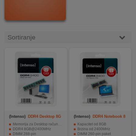
DOM
&
ALATI
Sortiranje
ENERGIJA
KLIMATIZACIJA
SECURITY
PC
&
(Intenso)
DDR4 Desktop 8G
(Intenso)
DDR4 Notebook 8
B/2400MHz
GB/2400MHz
GAME
Memorija za Desktop računare
Kapacitet od 8GB
DDR4 8GB@2400MHz
Brzina od 2400MHz
DIMM 288-pin
DIMM 260-pin paket