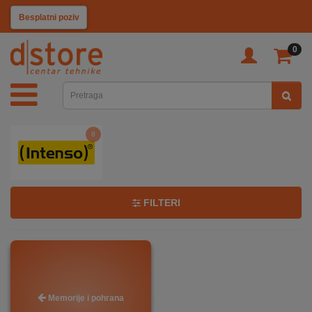
KATEGORIJE
Pozovi i naruči
0
TV
&
SAT
8
MOBILNI
UREĐAJI
AUDIO
FILTERI
KABLOVI
KUĆANSKI
Memorije i pohrana
APARATI