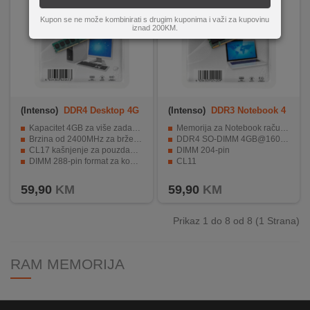
Kupon se ne može kombinirati s drugim kuponima i važi za kupovinu
iznad 200KM.
(Intenso)
DDR4 Desktop 4G
(Intenso)
DDR3 Notebook 4
B/2400MHz
GB/1600MHz
Kapacitet 4GB za više zadataka.
Memorija za Notebook računare
Brzina od 2400MHz za brže izvršavanje.
DDR4 SO-DIMM 4GB@1600MHz
CL17 kašnjenje za pouzdanu izvedbu.
DIMM 204-pin
DIMM 288-pin format za kompatibilnost.
CL11
Niska radna voltaga od 1,2V za efikasnost.
1.5V
59,90
KM
59,90
KM
Prikaz 1 do 8 od 8 (1 Strana)
RAM MEMORIJA