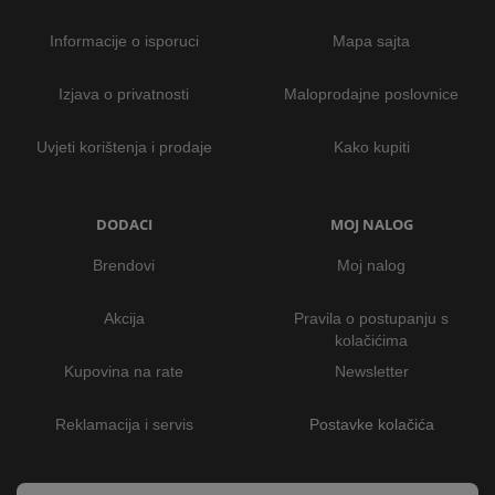
INTERNO
Informacije o isporuci
Mapa sajta
Izjava o privatnosti
Maloprodajne poslovnice
MOJ
NALOG
Uvjeti korištenja i prodaje
Kako kupiti
AKCIJE
BRENDOVI
DODACI
MOJ NALOG
Brendovi
Moj nalog
NOVO
U
PONUDI
Akcija
Pravila o postupanju s
kolačićima
KONTAKT
Kupovina na rate
Newsletter
KUPOVINA
Reklamacija i servis
Postavke kolačića
NA
RATE