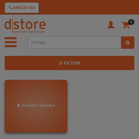
KATEGORIJE
0800 22 432
0
TV
&
SAT
MOBILNI
FILTERI
UREĐAJI
AUDIO
Zvučnici i slušalice
KABLOVI
KUĆANSKI
APARATI