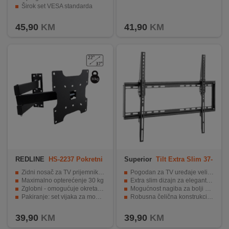
Širok set VESA standarda
Uključen montažni pribor za brzu i jednostavnu instalaciju
45,90
KM
41,90
KM
REDLINE
HS-2237 Pokretni
Superior
Tilt Extra Slim 37-
TV nosač
70
Zidni nosač za TV prijemnike 22"- 37"
Pogodan za TV uređaje veličine 37″ do 80″
Maximalno opterećenje 30 kg
Extra slim dizajn za elegantan izgled prostora
Zglobni - omogućuje okretanje TV prijemnika
Mogućnost nagiba za bolji kut gledanja
Pakiranje: set vijaka za montažu
Robusna čelična konstrukcija za sigurnu montažu
Pogodan za dnevne sobe, spavaće sobe i uredske prostore
39,90
KM
39,90
KM