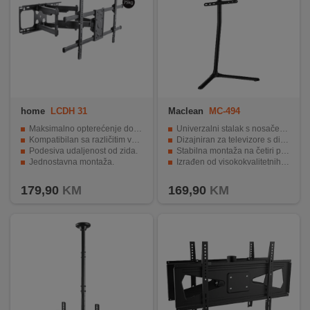
home
LCDH 31
Maclean
MC-494
Maksimalno opterećenje do 75 kg.
Univerzalni stalak s nosačem za montažu TV-a težine do 40 kg
Kompatibilan sa različitim veličinama TV prijemnika.
Dizajniran za televizore s dijagonalom ekrana od 32 do 70 inča
Podesiva udaljenost od zida.
Stabilna montaža na četiri podesive noge
Jednostavna montaža.
Izrađen od visokokvalitetnih materijala
VESA montažne rupe do 800x400 mm.
Jednostavna i brza montaža
179,90
KM
169,90
KM