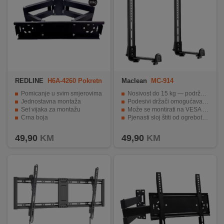
REDLINE
H6A-4260 Pokretn
Maclean
MC-914
i TV nosač
Pomicanje u svim smjerovima
Nosivost do 15 kg — podržava većinu premium soundbara
Jednostavna montaža
Podesivi držači omogućavaju prilagodbu dimenzijama zvučnika
Set vijaka za montažu
Može se montirati na VESA nosač TV-a ili direktno na zid
Crna boja
Pjenasti sloj štiti od ogrebotina i smanjuje vibracije
Max. opterećenje: 30 kg
Priloženi komplet vijaka i alata olakšava montažu
49,90
KM
49,90
KM