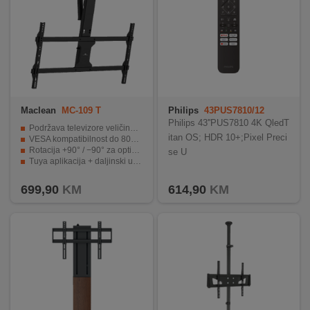
Maclean
MC-109 T
Philips
43PUS7810/12
Philips 43''PUS7810 4K QledT
Podržava televizore veličina 43" - 86" i težine do 45 kg
itan OS; HDR 10+;Pixel Preci
VESA kompatibilnost do 800 x 400 mm za široku pokrivenost modela
Rotacija +90° / −90° za optimalan ugao gledanja
se U
Tuya aplikacija + daljinski upravljač za pametno upravljanje
Memorijske pozicije za jednostavan povratak ranije postavljenim položajima
699,90
KM
614,90
KM