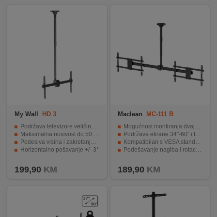
My Wall
HD 3
Maclean
MC-111 B
Podržava televizore veličine 37"-70"
Mogućnost montiranja dvaju TV-a simultano
Maksimalna nosivost do 50 kg
Podržava ekrane 34"-60" i težinu do 40 kg po ekranu
Podesiva visina i zakretanje do 360°
Kompatibilan s VESA standardom do 600 x 400 mm
Horizontalno pošavanje +/- 3°
Podešavanje nagiba i rotacije za optimalan kut gledanja
VESA standard za montažu 600 x 400, 200 x 200
Stabilna i robusna konstrukcija pogodna za profesionalnu montažu
199,90
KM
189,90
KM