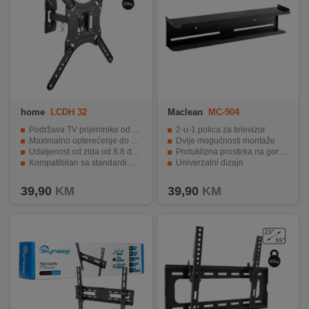
home
LCDH 32
Maclean
MC-904
Podržava TV prijemnike od 23" do 55"
2-u-1 polica za televizor
Maximalno opterećenje do 30 kg
Dvije mogućnosti montaže
Udaljenost od zida od 8.8 do 20.1 cm
Protuklizna prostirka na gornjoj polici
Kompatibilan sa standardima VESA
Univerzalni dizajn
Jednostavna montaža i fiksno pozicioniranje
Maksimalno opterećenje 2 kg
39,90
KM
39,90
KM