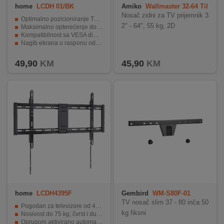
home
LCDH 01/BK
Amiko
Wallmaster 32-64 Til
t
Nosač zidni za TV prijemnik 3
Optimalno pozicioniranje TV prijemnika na zidu.
2" - 64", 55 kg, 2D
Maksimalno opterećenje do 15 kg.
Kompatibilnost sa VESA dimenzijama 75 x 75 i 100 x 100 mm.
Nagib ekrana u rasponu od +/-80°.
Jednostavna montaža i fiksno pozicioniranje.
49,90
KM
45,90
KM
home
LCDH4395F
Gembird
WM-S80F-01
TV nosač slim 37 - 80 inča 50
Pogodan za televizore od 43" do 95"
kg fiksni
Nosivost do 75 kg, čvrst i dugotrajan
Oprugom aktivirano automatsko zaključavanje