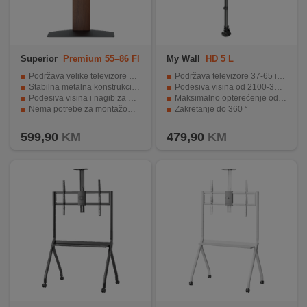
Superior
Premium 55–86 Fl
My Wall
HD 5 L
oor TV Stand
Podržava velike televizore od 55" do 86"
Podržava televizore 37-65 inča
Stabilna metalna konstrukcija visoke nosivosti
Podesiva visina od 2100-3800 mm
Podesiva visina i nagib za optimalan ugao gledanja
Maksimalno opterećenje od 25 kg
Nema potrebe za montažom na zid
Zakretanje do 360 °
Integrisano upravljanje kablovima za uredan izgled
Jednostavna montaža i kabel management
599,90
KM
479,90
KM