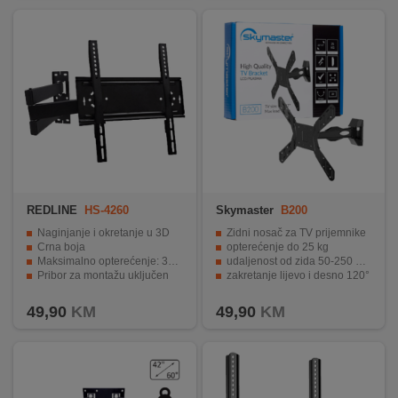
REDLINE
HS-4260
Skymaster
B200
Naginjanje i okretanje u 3D
Zidni nosač za TV prijemnike
Crna boja
opterećenje do 25 kg
Maksimalno opterećenje: 30 kg
udaljenost od zida 50-250 mm
Pribor za montažu uključen
zakretanje lijevo i desno 120°
Raspon: 42" - 60"
jednostavan za montažu i rukovanje
49,90
KM
49,90
KM