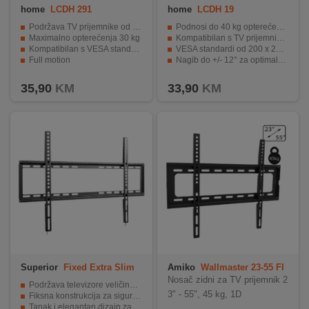
home
LCDH 291
home
LCDH 19
Podržava TV prijemnike od 32" do 55"
Podnosi do 40 kg opterećenja.
Maximalno opterećenja 30 kg
Kompatibilan s TV prijemnicima od 37" do 70".
Kompatibilan s VESA standardima
VESA standardi od 200 x 200 do 600 x 400 mm.
Full motion
Nagib do +/- 12° za optimalan kut gledanja.
Jednostavna montaža
Jednostavna montaža i sigurno zaključavanje.
35,90
KM
33,90
KM
Superior
Fixed Extra Slim
Amiko
Wallmaster 23-55 FI
37-70
X
Nosač zidni za TV prijemnik 2
Podržava televizore veličine od 37" do 80"
3" - 55", 45 kg, 1D
Fiksna konstrukcija za sigurnu montažu
Tanak i elegantan dizajn za uštedu prostora