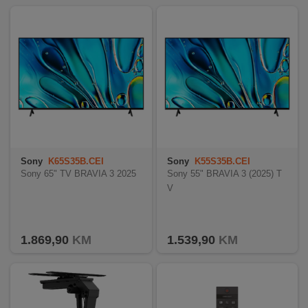
REKLAMACIJA
I
SERVIS
O
NAMA
KATALOZI
KAKO
KUPITI?
Sony
K65S35B.CEI
Sony
K55S35B.CEI
Sony 65" TV BRAVIA 3 2025
Sony 55" BRAVIA 3 (2025) T
KUPOVINA
V
IZ
INOSTRANSTVA
1.869,90
KM
1.539,90
KM
OZNAKE
ENERGETSKE
UČINKOVITOSTI
DIGITALIS