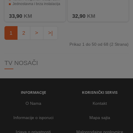
Jednostavna i brza instalacija
Izdržljivost i čvrstoća za dugotrajnu upotrebu
33,90
KM
32,90
KM
1
2
>
>|
Prikaz 1 do 50 od 68 (2 Strana)
TV NOSAČI
INFORMACIJE
KORISNIČKI SERVIS
O Nama
Kontakt
Informacije o isporuci
Mapa sajta
Izjava o privatnosti
Maloprodajne poslovnice