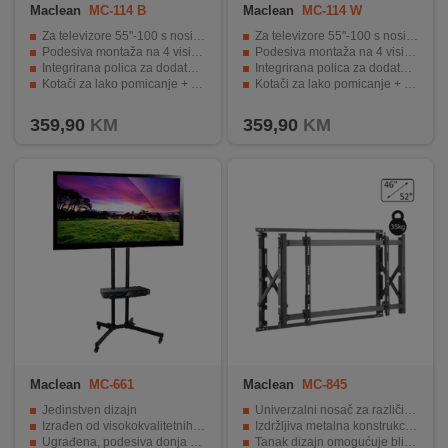
Maclean
MC-114 B
Maclean
MC-114 W
Za televizore 55"-100 s nosivošću do 120 kg
Za televizore 55"-100 s nosivošću do 120 kg
Podesiva montaža na 4 visinske razine
Podesiva montaža na 4 visinske razine
Integrirana polica za dodatnu opremu (do 10 kg)
Integrirana polica za dodatnu opremu (do 10 kg)
Kotači za lako pomicanje + zaključavanje za stabilnost
Kotači za lako pomicanje + zaključavanje za stabilnost
Kompatibilnost s VESA standardima do 900 x 600 mm
Kompatibilnost s VESA standardima do 900 x 600 mm
359,90
KM
359,90
KM
Maclean
MC-661
Maclean
MC-845
Jedinstven dizajn
Univerzalni nosač za različite vrste TV-a.
Izrađen od visokokvalitetnih materijala
Izdržljiva metalna konstrukcija.
Ugrađena, podesiva donja polica
Tanak dizajn omogućuje blisko postavljanje zaslona.