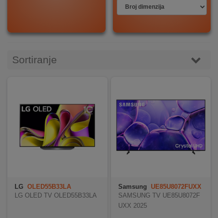
DOM
&
ALATI
Sortiranje
ENERGIJA
KLIMATIZACIJA
SECURITY
PC
&
LG
OLED55B33LA
Samsung
UE85U8072FUXX
H
GAME
LG OLED TV OLED55B33LA
SAMSUNG TV UE85U8072F
UXX 2025