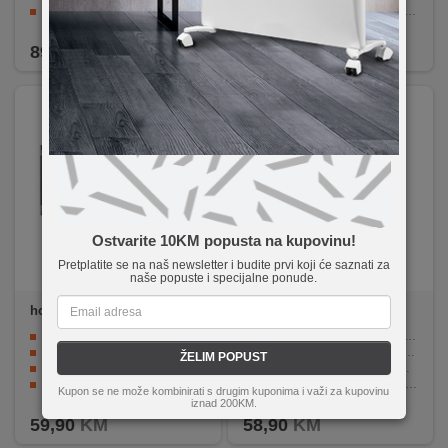
Podešavanje visine od 707 do 1007 mm
Sigurnosne kuke osiguravaju da TV ostane sigurno na mjestu
Pribor za montažu uključen
Čvrsta i izdržljiva metalna konstrukcija s kompletnim priborom za montažu
89,90
KM
71,90
KM
Ostvarite 10KM popusta na kupovinu!
Pretplatite se na naš newsletter i budite prvi koji će saznati za
naše popuste i specijalne ponude.
home
LCDH 29
Maclean
MC-450
Podržava TV prijemnike veličine 32" - 55"
Podržava televizore do 65" i težine do 40 kg
Maximalno opterećenje do 30 kg
Kompatibilan s VESA standardima do 400 x 400 mm
ŽELIM POPUST
Udaljenost od zida 6.2 - 42.2 cm
Podesiv kut i visina za optimalan pregled
Kompatibilan sa VESA standardima
Stabilna baza smanjuje ljuljanje i poboljšava sigurnost
Kupon se ne može kombinirati s drugim kuponima i važi za kupovinu
Jednostavna montaža i fiksno pozicioniranje
Jednostavna montaža sa uključenim hardverom
iznad 200KM.
59,90
KM
58,90
KM