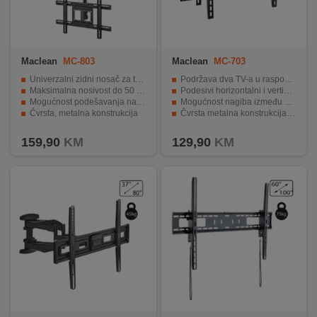
Maclean
MC-803
Maclean
MC-703
Univerzalni zidni nosač za televizore veličine ekrana 23-100"
Podržava dva TV-a u rasponu 23"–70" ukupne težine do 50 kg
Maksimalna nosivost do 50 kg.
Podesivi horizontalni i vertikalni razmještaj za kompatibilnost s raznim VESA uzorcima
Mogućnost podešavanja nagiba i visine
Mogućnost nagiba između +5° i -12° za bolji ugao gledanja
Čvrsta, metalna konstrukcija
Čvrsta metalna konstrukcija s profesionalnom završnom obradom
Jednostavna i brza montaža na strop
Komplet uključenih vijaka i pribora olakšava montažu
159,90
KM
129,90
KM