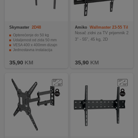
Skymaster
2D48
Amiko
Wallmaster 23-55 Til
t
Nosač zidni za TV prijemnik 2
Opterećenje do 50 kg
3" - 55", 45 kg, 2D
Udaljenost od zida 50 mm
VESA 400 x 400mm dizajn
Jednostavna instalacija
Vertikalno pomjeranje +/- 15%
35,90
KM
35,90
KM