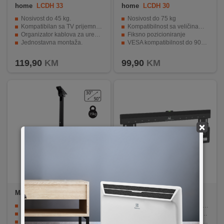
home
LCDH 33
home
LCDH 30
Nosivost do 45 kg.
Nosivost do 75 kg
Kompatibilan sa TV prijemnicima 37"-80".
Kompatibilnost sa veličinama od 60" do 100"
Organizator kablova za urednost.
Fiksno pozicioniranje
Jednostavna montaža.
VESA kompatibilnost do 900 x 600 mm
Podržava VESA standardne dimenzije.
Jednostavna montaža i set vijaka
119,90
KM
99,90
KM
×
Maclean
MC-943
Maclean
MC-481
Univerzalni stropni nosač za TV prijemnik
Podržava TV ekrane (37"–80") s nosivošću do 75 kg
Kompatibilan s VESA standardom
Kompatibilan s VESA standardima do 600 x 400 mm
Integrirani sustav upravljanja kabelima
Ultra-flat dizajn daje gotovo „zidni“ izgled televizoru