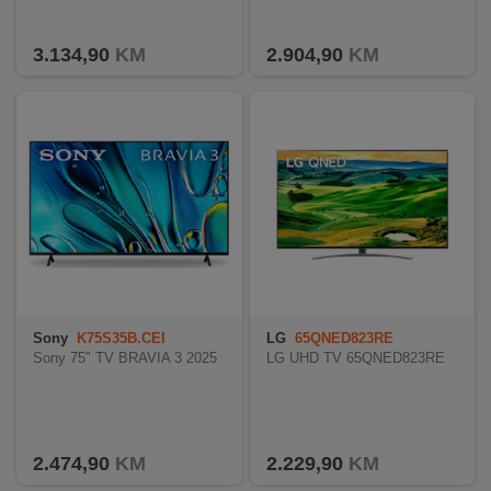
INTERNO
3.134,90
KM
2.904,90
KM
MOJ
NALOG
AKCIJE
BRENDOVI
NOVO
U
PONUDI
Sony
K75S35B.CEI
LG
65QNED823RE
Sony 75" TV BRAVIA 3 2025
LG UHD TV 65QNED823RE
KONTAKT
KUPOVINA
NA
RATE
2.474,90
KM
2.229,90
KM