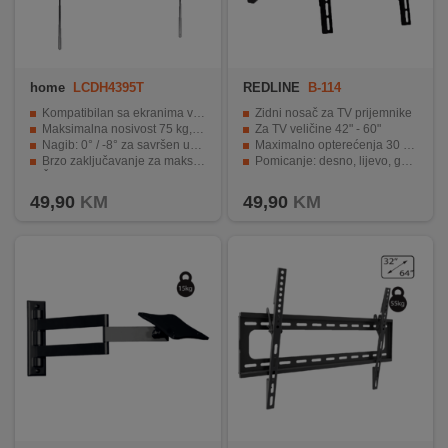
home
LCDH4395T
REDLINE
B-114
Kompatibilan sa ekranima veličine od 43" do 95"
Zidni nosač za TV prijemnike
Maksimalna nosivost 75 kg, čvrsta konstrukcija
Za TV veličine 42" - 60"
Nagib: 0° / -8° za savršen ugao gledanja
Maximalno opterećenja 30 kg.
Brzo zaključavanje za maksimalnu sigurnost
Pomicanje: desno, lijevo, gore dole
Široka VESA kompatibilnost za moderne televizore
Jednostavna montaža
49,90
KM
49,90
KM