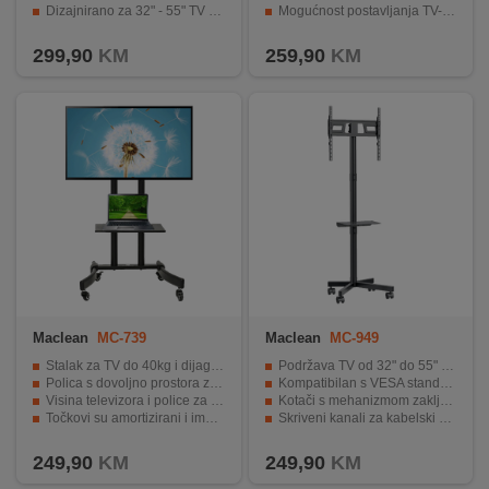
Dizajnirano za 32" - 55" TV prijemnike
Mogućnost postavljanja TV-a vodoravno i okomito.
Set za montažu
Jednostavna montaža uz pribor za montažu.
299,90
KM
259,90
KM
Maclean
MC-739
Maclean
MC-949
Stalak za TV do 40kg i dijagonale ekrana od 32" do 65"
Podržava TV od 32" do 55" s nosivošću do 25 kg
Polica s dovoljno prostora za prijenosno
Kompatibilan s VESA standardima do 400 x 400 mm
Visina televizora i police za pohranu se mogu podesiti na postolju
Kotači s mehanizmom zaključavanja za lako pomicanje i stabilnost
Točkovi su amortizirani i imaju blokadu radi lakšeg transporta
Skriveni kanali za kabelski organizaciju održavaju uredan izgled
Izvrstan izbor za ured, prezentacije, učionice ...
Jednostavna montaža uz priložene nosače i vijke
249,90
KM
249,90
KM