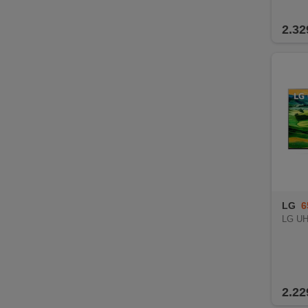
Oper
2.32
LG
6
LG U
2.22