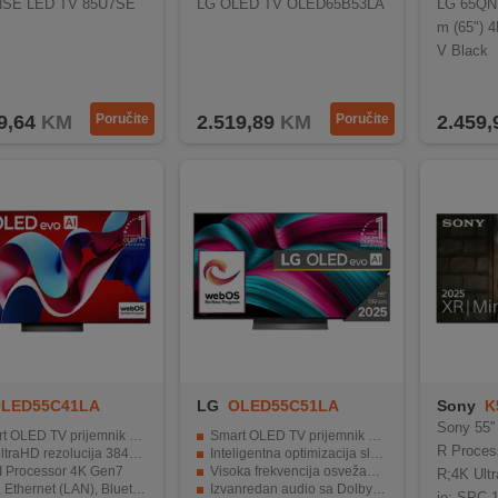
SE LED TV 85U7SE
LG OLED TV OLED65B53LA
LG 65QN
m (65") 
V Black
9,64
KM
Poručite
2.519,89
KM
Poručite
2.459,
LED55C41LA
LG
OLED55C51LA
Sony
K
Sony 55'
LED TV prijemnik 55" ( 140 cm )
Smart OLED TV prijemnik 55" ( 139 cm )
R Proces
raHD rezolucija 3840 x 2160
Inteligentna optimizacija slike i zvuka kroz α9 AI procesor
I Processor 4K Gen7
Visoka frekvencija osvežavanja i VRR za besprijekorno igranje
R;4K Ult
thernet (LAN), Bluetooth, HDMI, CI+
Izvanredan audio sa Dolby Atmos i AI poboljšanjima
je; SPC 1