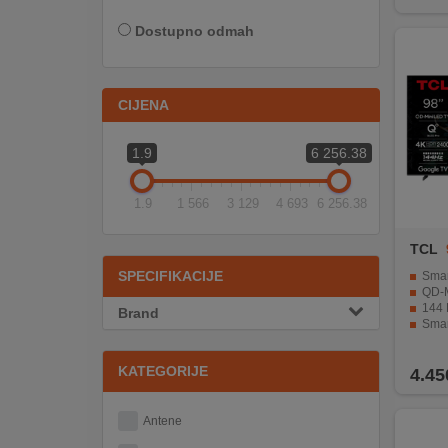
INTERNO
Dostupno odmah
MOJ
CIJENA
NALOG
AKCIJE
1.9
6 256.38
BRENDOVI
1.9
1 566
3 129
4 693
6 256.38
NOVO
TCL
U
SPECIFIKACIJE
Smart QD
PONUDI
QD-Mini L
144 Hz + 
Brand
Smart TV (Go
KONTAKT
Jak audi
KATEGORIJE
KUPOVINA
4.45
NA
RATE
Antene