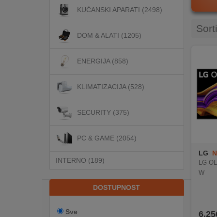
KUĆANSKI APARATI (2498)
Sort
DOM
DOM & ALATI (1205)
&
ALATI
ENERGIJA (858)
ENERGIJA
KLIMATIZACIJA (528)
KLIMATIZACIJA
SECURITY (375)
PC & GAME (2054)
SECURITY
LG
N
INTERNO (189)
LG OL
W
PC
&
DOSTUPNOST
GAME
Sve
6.25