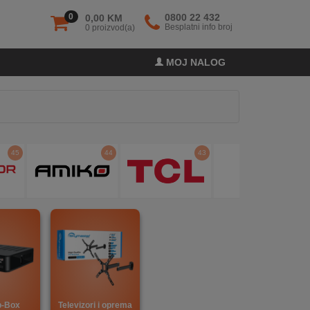
0
0800 22 432
0,00 KM
Besplatni info broj
0 proizvod(a)
MOJ NALOG
45
44
43
42
p-Box
Televizori i oprema