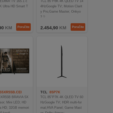
ED86R TV 165.1 c
TCL 85"P8K 4K QLED TV 14
4K Ultra HD Smart T
4HzGoogle TV; Motion Clarit
y Pro;Game Master; Onkyo
2.1;
90
KM
Poručite
2.454,90
KM
Poručite
55XR55B.CEI
TCL
85P7K
' XR55B BRAVIA 5X
TCL 85"P7K 4K QLED TV 60
sor; Mini LED; HD
HzGoogle TV; HDR multi-for
ra HD; 32GB memori
mat;HVA Panel; Game Mast
0 kredi
er; Dolby Atmos;