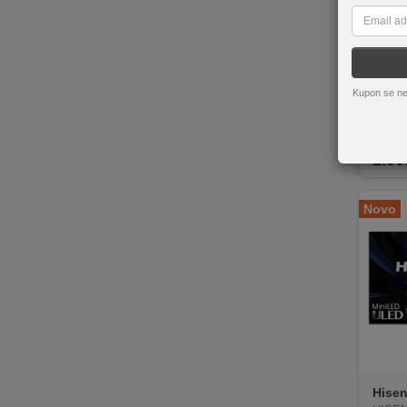
Sony
Sony 
ogle T
Kupon se ne
D;120
R; SP
2.96
Novo
Hise