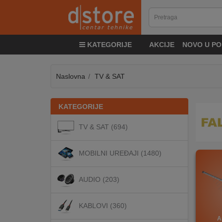
KATEGORIJE
KATEGORIJE
AKCIJE
NOVO U PO
TV
&
SAT
Naslovna
TV & SAT
MOBILNI
KATEGORIJE
UREĐAJI
1
1
1
TV & SAT (694)
AUDIO
MOBILNI UREĐAJI (1480)
KABLOVI
AUDIO (203)
KABLOVI (360)
KUĆANSKI
APARATI
A