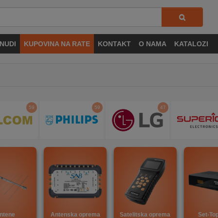
NUDI
KUPOVINA NA RATE
KONTAKT
O NAMA
KATALOZI
59
59
47
ntene
Antenska oprema
Satelitska oprema
Set-To