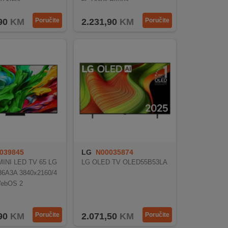
90
KM
Poručite
2.231,90
KM
Poručite
039845
LG
N00035874
INI LED TV 65 LG
LG OLED TV OLED55B53LA
6A3A 3840x2160/4
ebOS 2
90
KM
Poručite
2.071,50
KM
Poručite