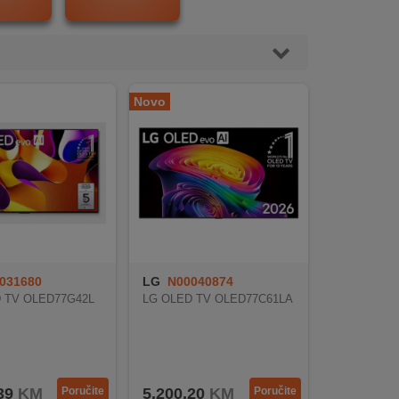
Novo
031680
LG
N00040874
 TV OLED77G42L
LG OLED TV OLED77C61LA
39
KM
Poručite
5.200,20
KM
Poručite