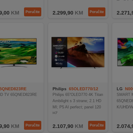
ativni sistem webOS 24
WebOS 25 donosi moderne smart funkcije i glasovno upravljanje
9,00
KM
Poručite
2.299,90
KM
Poručite
2.271,
5QNED823RE
Philips
65OLED770/12
LG
N00
HD TV 65QNED823RE
Philips 65''OLED770 4K Titan
SMART M
Ambilight s 3 strane; 2.1 HD
65QNED8
MI; P5 AI perfect; panel 120
K/UHD/W
HZ
9,90
KM
Poručite
2.107,90
KM
Poručite
2.074,