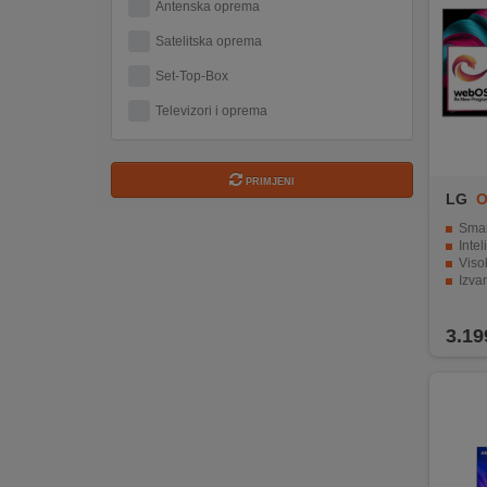
Antenska oprema
REKLAMACIJA
I
Satelitska oprema
SERVIS
Set-Top-Box
O
Televizori i oprema
NAMA
KATALOZI
PRIMJENI
LG
O
KAKO
Smart O
KUPITI?
Inteligent
Visoka frek
Izvanreda
KUPOVINA
WebOS 25 do
IZ
3.19
INOSTRANSTVA
OZNAKE
ENERGETSKE
UČINKOVITOSTI
DIGITALIS