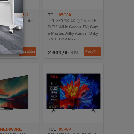
85PUS8510/12
TCL
85C6K
85"PUS8510 4K Titan
TCL 85"C6K 4K QD-Mini LE
D TV144Hz Google TV; Gam
e Master;Dolby Atmos; Onky
o 2.1; HDR Premium;
90
KM
Poručite
2.603,90
KM
Poručite
NED863RE
TCL
85P8K