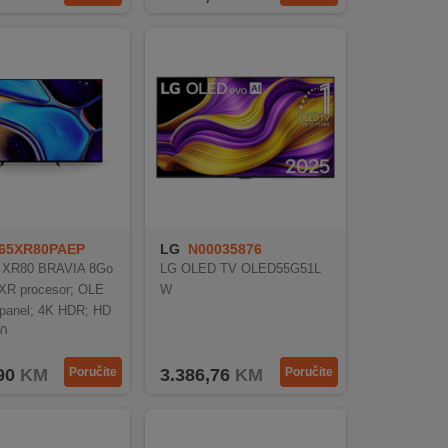
65XR80PAEP
LG
N00035876
" XR80 BRAVIA 8Go
LG OLED TV OLED55G51L
 XR procesor; OLE
W
panel; 4K HDR; HD
0
90
KM
Poručite
3.386,76
KM
Poručite