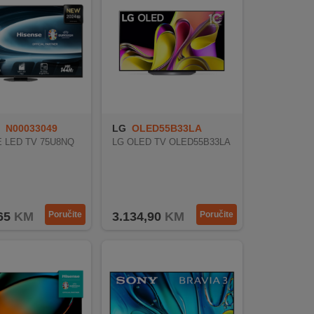
N00033049
LG
OLED55B33LA
 LED TV 75U8NQ
LG OLED TV OLED55B33LA
65
KM
Poručite
3.134,90
KM
Poručite