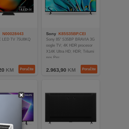
N00028443
Sony
K85S35BP.CEI
 LED TV 75U8KQ
Sony 85'' S35BP BRAVIA 3G
oogle TV; 4K HDR procesor
X14K Ultra HD; HDR; Trilumi
nos Pro;
20
KM
Poručite
2.963,90
KM
Poručite
×