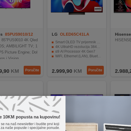
ps
85PUS9010/12
LG
OLED65C41LA
Hisense
s 85''PUS9010 4K Qled
HISENSE
Smart OLED TV prijemnik 65" ( 165 cm )
 OS; AMBILIGHT TV; 1
4K UltraHD rezolucija 3840 x 2160
α9 AI Processor 4K Gen7
5 Picture Engine; Dol
WiFi, Ethernet (LAN), Bluetooth, HDMI, CI+
os i Vision
Operativni sistem webOS 24
9,90
KM
Poručite
2.999,90
KM
Poručite
2.988,
te 10KM popusta na kupovinu!
e se na naš newsletter i budite prvi koji
 za naše popuste i specijalne ponude.