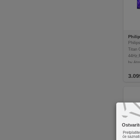
Phili
Philip
Titan
44Hz;P
by Atm
3.09
Ostvari
Pretplatit
će saznati