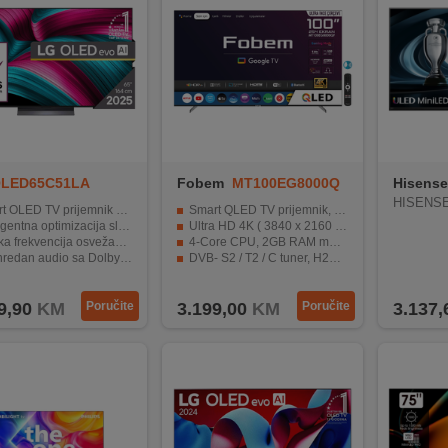
LED65C51LA
Fobem
MT100EG8000Q
Hisense
F
HISENSE
LED TV prijemnik 65" ( 164 cm )
Smart QLED TV prijemnik, 100" (254 cm)
na optimizacija slike i zvuka kroz α9 AI procesor
Ultra HD 4K ( 3840 x 2160 ) rezolucija , 144Hz
vencija osvežavanja i VRR za besprijekorno igranje
4-Core CPU, 2GB RAM memorije, 8GB ROM memorije
n audio sa Dolby Atmos i AI poboljšanjima
DVB- S2 / T2 / C tuner, H265 HEVC
nosi moderne smart funkcije i glasovno upravljanje
Operativni sistem Google TV
9,90
KM
Poručite
3.199,00
KM
Poručite
3.137,