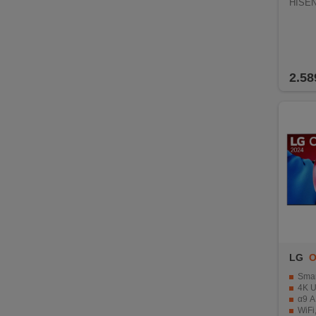
HISEN
2.58
LG
O
Smart O
4K Ult
α9 A
WiFi, E