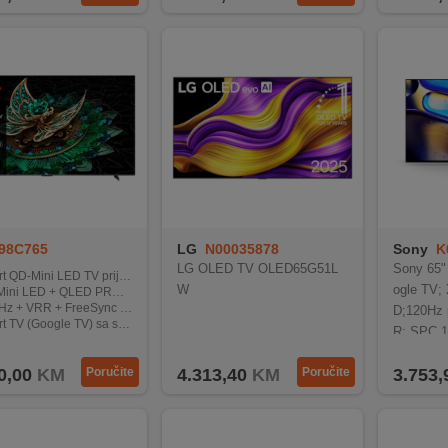
98C765
LG
N00035878
Sony
K
LG OLED TV OLED65G51L
Sony 65
-Mini LED TV prijemnik 98" ( 249 cm )
W
ogle TV;
ED + QLED PRO za vrhunsku sliku i boje
VRR + FreeSync za glatke igre bez tearinga
D;120Hz 
ogle TV) sa streaming-servisima i glasovnim upravljanjem
R; SPC 1
o sistem sa Dolby Atmos za snažan zvuk
0,00
KM
Poručite
4.313,40
KM
Poručite
3.753,