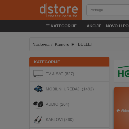
KATEGORIJE
KATEGORIJE
AKCIJE
NOVO U PO
TV
&
SAT
Naslovna
Kamere IP - BULLET
MOBILNI
KATEGORIJE
UREĐAJI
TV & SAT (827)
AUDIO
MOBILNI UREĐAJI (1492)
KABLOVI
AUDIO (204)
Video
KABLOVI (360)
KUĆANSKI
APARATI