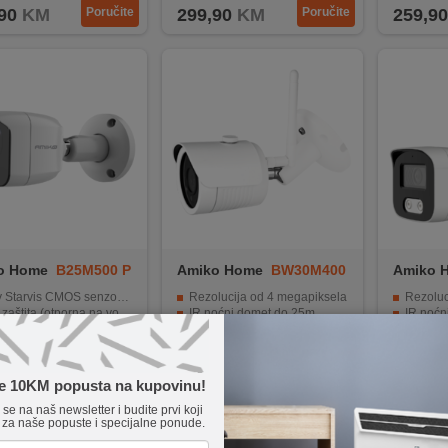
90
KM
Poručite
299,90
KM
Poručite
259,90
o Home
B25M500 P
Amiko Home
BW30M400
Amiko 
WIFI
WIFI
Starvis CMOS senzor 1/2.8"
Rezolucija od 4 megapiksela
Rezolucija 
štita (otporna na vodu i prašinu)
IR noćni domet do 25m
IR noćn
i domet ~ 40 m, Infrared LED 42µ x 4
IP66 zaštita (voda i prašina)
Podrška za 
net 10/100M (RJ-45), PoE
Aplikacija za smartphone
WDR za bolje sni
H.265 / H.264+ / H.264 kompresijski formati
Ethernet priključak brzine 10/100M
IP66 zaš
te 10KM popusta na kupovinu!
90
KM
Poručite
179,90
KM
Poručite
179,90
e se na naš newsletter i budite prvi koji
 za naše popuste i specijalne ponude.