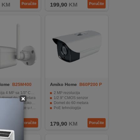
KM
Poručite
199,90
KM
Poručite
Home
B25M400
Amiko Home
B60P200 P
OE
4 MP sa 1/3" CMOS senzorom
2 MP rezolucija
×
i domet do 25 metara
1/2.9" CMOS senzor
ONVIF protokol verzije 2.4
Domet do 60 metara
manje u različitim uvjetima osvjetljenja
PoE tehnologija
tita od vode i prašine
Kut gledanja od 52°
KM
Poručite
179,90
KM
Poručite