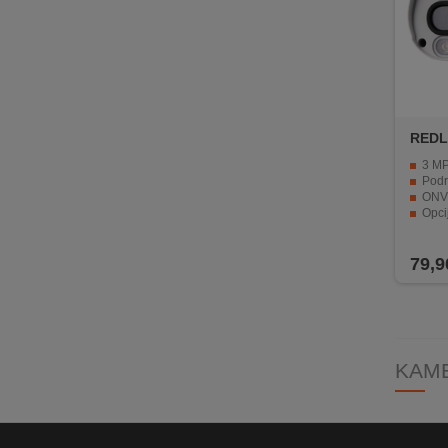
REDL
3 MP r
Podršk
ONVIF i 
Opcija Po
Automatski
79,9
KAME