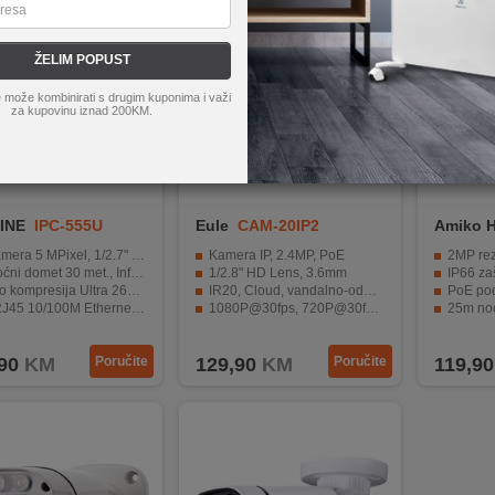
ŽELIM POPUST
 može kombinirati s drugim kuponima i važi
za kupovinu iznad 200KM.
INE
IPC-555U
Eule
CAM-20IP2
Amiko 
WIFI
mera 5 MPixel, 1/2.7" CMOS
Kamera IP, 2.4MP, PoE
2MP rezoluci
ni domet 30 met., Infrared LED
1/2.8" HD Lens, 3.6mm
IP66 zaš
mpresija Ultra 265, H.265, H.264, MJPEG
IR20, Cloud, vandalno-odbojan
PoE podršk
45 10/100M Ethernet priključak
1080P@30fps, 720P@30fps HD Lens
25m noćni
anje DC 12V, podrška za PoE
Onvif 2.4 standard, besplatni IP račun
ONVIF protokol
90
KM
Poručite
129,90
KM
Poručite
119,90