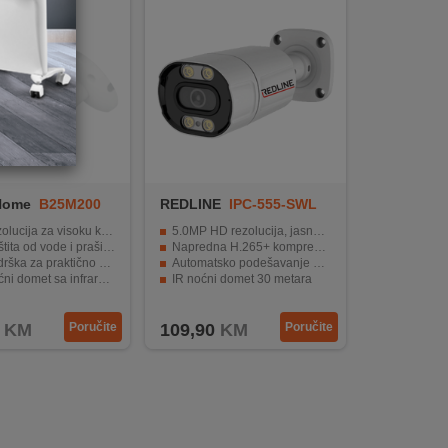
Home
B25M200
REDLINE
IPC-555-SWL
ja za visoku kvalitetu slike
5.0MP HD rezolucija, jasne i fine slike
tita od vode i prašine
Napredna H.265+ kompresija video
a za praktično napajanje
Automatsko podešavanje svjetla prema okruženju
 domet sa infrared LED
IR noćni domet 30 metara
 za integraciju sa drugim sustavima
1 x RJ45 10/100M Ethernet priključak
KM
Poručite
109,90
KM
Poručite