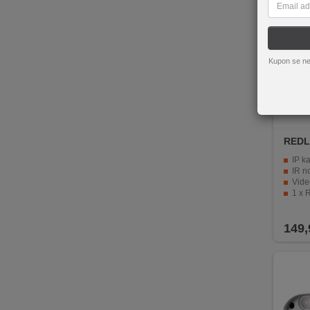
REKLAMACIJA
I
SERVIS
Kupon se ne
O
NAMA
KATALOZI
REDL
KAKO
KUPITI?
IP ka
IR noć
Video ko
KUPOVINA
1 x RJ
IZ
Napaj
INOSTRANSTVA
149,
OZNAKE
ENERGETSKE
UČINKOVITOSTI
DIGITALIS