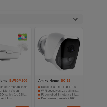
Home
BW60M200
Amiko Home
BC-16
ija od 2 megapiksela
Rezolucija 2 MP i FullHD snimanje
or Night Vision
WiFi povezivost za daljinsko nadgledanje
SD karticu (do 128GB)
IR domet od 8 metara s 8 LED dioda
ski fokus
Dual senzor pokreta i IP65 otpornost
ologija za napajanje
Podrška za Android i iPhone uređaje