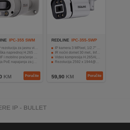
INE
IPC-355 SWM
REDLINE
IPC-355-SWP
ezolucija za jasnu video sliku
IP kamera 3 MPixel, 1/2.7" CMOS
a naprednoj H.265 kompresiji
IR noćni domet 30 met., Infrared LED
mobilno praćenje putem pametnih telefona
Video kompresija H.265AI, H.265+, H.264/MJPEG
E napajanja za jednostavniju instalaciju
Rezolucija 2592 x 1944@25fps
 IR-CUT noćni režim za nadzor u slabom svjetlu
Napajanje 12V DC
0
KM
Poručite
59,90
KM
Poručite
RE IP - BULLET