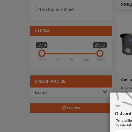
299,
INTERNO
Dostupno odmah
MOJ
CIJENA
NALOG
AKCIJE
59.9
299.9
BRENDOVI
59.9
120
180
240
299.9
NOVO
U
Amik
SPECIFIKACIJE
PONUDI
OE
Sony 
Brand
IP66 za
KONTAKT
IR noćn
Ether
H.265+ / 
PRIMJENI
KUPOVINA
Ostvari
NA
189,
Pretplatit
RATE
će saznati