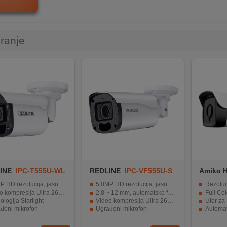
iranje
INE
IPC-T555U-WL
REDLINE
IPC-VF555U-S
Amiko 
L
POE NC
HD rezolucija, jasne slike
5.0MP HD rezolucija, jasne slike
Rezoluc
mpresija Ultra 265, H.265, H.264, MJPEG
2,8 ~ 12 mm, automatsko fokusiranje i motorizirani zum objektiv
Full Col
ologija Starlight
Video kompresija Ultra 265, H.265, H.264, MJPEG
Utor za 
đeni mikrofon
Ugrađeni mikrofon
Automat
ava 512 GB microSD karticu
Podržava 256 GB microSD karticu
PoE tehn