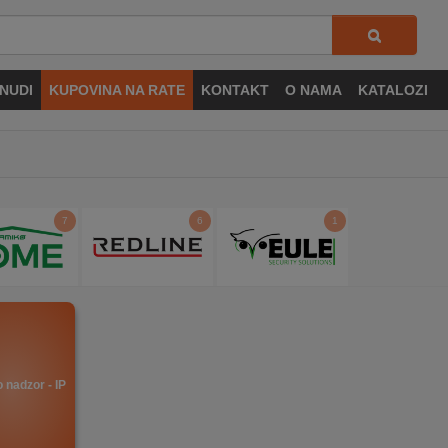
NUDI
KUPOVINA NA RATE
KONTAKT
O NAMA
KATALOZI
7
6
1
 nadzor - IP