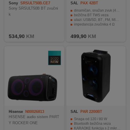
Sony
SRSULT50B.CE7
SAL
PAX 42BT
Sony SRSULT50B BT zvučni
dinamičan, snažan zvuk (400 W / 250 W)
k
bežična BT TWS veza
ulazi: USB/SD, BT , FM, MIC, LINE
impedancija zvučnika 4 Ω
LED koji označava overdrive
534,90
KM
499,90
KM
Hisense
N00026813
SAL
PAR 2200BT
HISENSE audio sistem PART
Snaga od 120 / 80 W
Y ROCKER ONE
Bluetooth bežična veza
KARAOKE funkcija s 2 mikrofonska ulaza