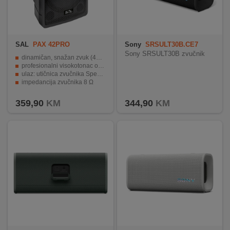
SAL
PAX 42PRO
Sony
SRSULT30B.CE7
Sony SRSULT30B zvučnik
dinamičan, snažan zvuk (400 W / 250 W)
profesionalni visokotonac od titana
ulaz: utičnica zvučnika Speakon
impedancija zvučnika 8 Ω
može se spojiti na aktivni zvučnik ili pojačalo
359,90
KM
344,90
KM