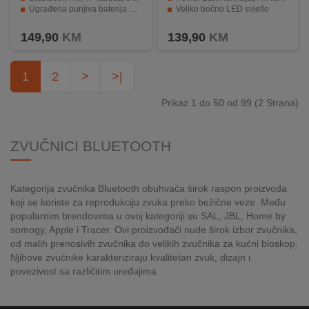
Ugrađena punjiva baterija 2600 mAh
Veliko bočno LED svjetlo
Kompaktna veličina
IP55 otporno na prašinu, vodu i udarce
149,90
KM
139,90
KM
1
2
>
>|
Prikaz 1 do 50 od 99 (2 Strana)
ZVUČNICI BLUETOOTH
Kategorija zvučnika Bluetooth obuhvaća širok raspon proizvoda
koji se koriste za reprodukciju zvuka preko bežične veze. Među
popularnim brendovima u ovoj kategoriji su SAL, JBL, Home by
somogy, Apple i Tracer. Ovi proizvođači nude širok izbor zvučnika,
od malih prenosivih zvučnika do velikih zvučnika za kućni bioskop.
Njihove zvučnike karakteriziraju kvalitetan zvuk, dizajn i
povezivost sa različitim uređajima