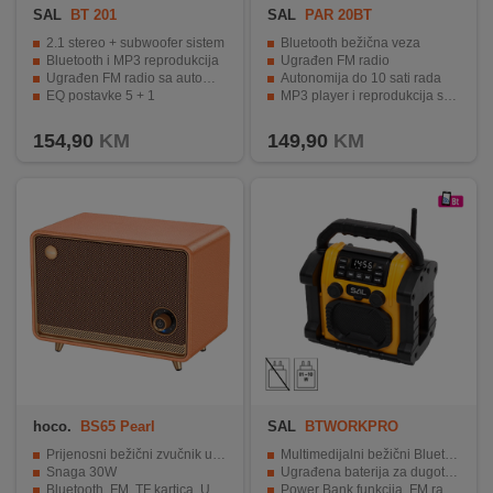
SAL
BT 201
SAL
PAR 20BT
2.1 stereo + subwoofer sistem
Bluetooth bežična veza
Bluetooth i MP3 reprodukcija
Ugrađen FM radio
Ugrađen FM radio sa automatskim i manualnim traženjem
Autonomija do 10 sati rada
EQ postavke 5 + 1
MP3 player i reprodukcija sa USB-a
Materijal izrade drvo/plastika, LED diode.
Kompaktne dimenzije i prenosivost
154,90
KM
149,90
KM
hoco.
BS65 Pearl
SAL
BTWORKPRO
Prijenosni bežični zvučnik u retro stilu
Multimedijalni bežični Bluetooth zvučnik
Snaga 30W
Ugrađena baterija za dugotrajnu uporabu
Bluetooth, FM, TF kartica, USB
Power Bank funkcija, FM radio