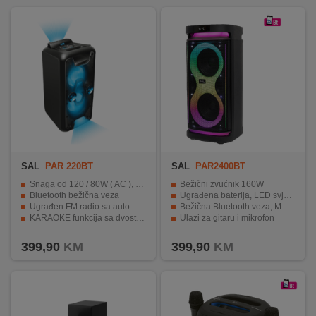
SAL
PAR 220BT
SAL
PAR2400BT
Snaga od 120 / 80W ( AC ), 100 / 60 W ( DC )
Bežični zvućnik 160W
Bluetooth bežična veza
Ugrađena baterija, LED svjetlosni efekti
Ugrađen FM radio sa automatskim traženjem stanica
Bežična Bluetooth veza, MP3 player, KARAOKE
KARAOKE funkcija sa dvostrukim AUX ulazom i ulazom za mikrofon
Ulazi za gitaru i mikrofon
Ugrađena baterija za do 24 sata rada
Bijeli digitalni zaslon
399,90
KM
399,90
KM