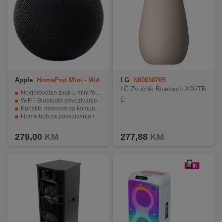
Apple
HomePod Mini - Mid
LG
N00038705
night
LG Zvučnik Bluetooth XO2TB
Nevjerovatan zvuk u mini formatu
E
WiFi i Bluetooth povezivanje
Koristite Intercom za komunikaciju s članovima porodice
Home hub za povezivanje i kontrolu vaših pametnih dodataka
Savršeno kompatibilan s Apple uređajima
279,00
KM
277,88
KM