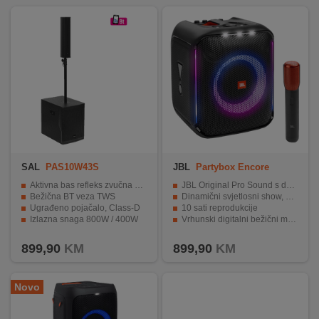
REKLAMACIJA
I
SERVIS
O
NAMA
KATALOZI
KAKO
KUPITI?
SAL
PAS10W43S
JBL
Partybox Encore
Aktivna bas refleks zvučna kutija
JBL Original Pro Sound s dubokim basom
KUPOVINA
Bežična BT veza TWS
Dinamični svjetlosni show, koji prati ritam
IZ
Ugrađeno pojačalo, Class-D
10 sati reprodukcije
Izlazna snaga 800W / 400W
Vrhunski digitalni bežični mikrofon za karaoke
INOSTRANSTVA
MDF materijal zvučne kutije
IPX4 JBL PartyBox Encore otporan na prskanje
899,90
KM
899,90
KM
OZNAKE
ENERGETSKE
UČINKOVITOSTI
Novo
DIGITALIS