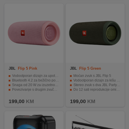
JBL
Flip 5 Pink
JBL
Flip 5 Green
Vodootporan dizajn za upotrebu na otvorenom.
Moćan zvuk s JBL Flip 5
Bluetooth 4.2 za bežično povezivanje.
Vodootporan dizajn za kišu ili sunce
Snaga od 20 W za izuzetno jasan zvuk.
Stereo zvuk s dva JBL PartyBoost kompatibilna zvučnika
Povezivanje s drugim zvučnicima za stereo zvuk.
Do 12 sati reprodukcije omiljene glazbe
Do 12 sati reprodukcije baterije.
Prijenosni zvučnik s Bluetoothom
199,00
KM
199,00
KM