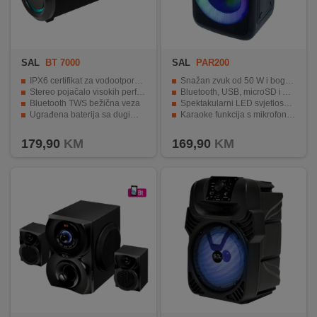
SAL
BT 7000
SAL
PAR200
IPX6 certifikat za vodootpornost
Snažan zvuk od 50 W i bogat bas
Stereo pojačalo visokih performansi
Bluetooth, USB, microSD i AUX – široke mogućnosti povezivanja
Bluetooth TWS bežična veza
Spektakularni LED svjetlosni efekti s opcijom isključivanja
Ugrađena baterija sa dugim trajanjem
Karaoke funkcija s mikrofonom i kontrolom jeke
LED rasvjeta koja mijenja boju
Do 5 sati rada zahvaljujući ugrađenoj bateriji
179,90
KM
169,90
KM