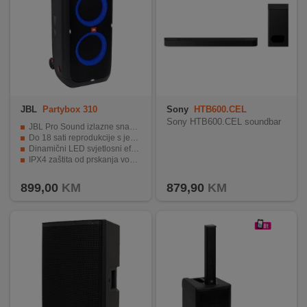
JBL
Partybox 310
Sony
HTB600.CEL
Sony HTB600.CEL soundbar
JBL Pro Sound izlazne snage 240 W RMS
Do 18 sati reprodukcije s jednim punjenjem
Dinamični LED svjetlosni efekti sinkronizirani s muzikom
IPX4 zaštita od prskanja vode za korištenje na otvorenom
Ugrađeni točkići, teleskopska ručka i karaoke funkcija za maksimalnu praktičnost
899,00
KM
879,90
KM