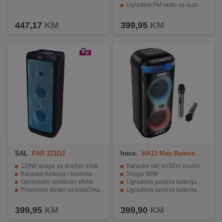
Ugrađeni FM radio sa automatskim traženjem stanica
LED svjetlosni efekti i promjenjivi efekti
447,17
KM
399,95
KM
SAL
PAR 221DJ
hoco.
HA13 Max Ramon
120W snaga za snažan zvuk.
Karaoke set; bežični zvučnik i 2 bežična mikrofona
Karaoke funkcija i kontrola eha.
Snaga 60W
Opcionalni svjetlosni efekti.
Ugrađena punjiva baterija 4000 mAh
Prijenosni dizajn sa kotačima.
Ugrađena punjiva baterija 4000 mAh
Ugrađena baterija za do 13h rada.
Ugrađeni RGB LED svjetlosni show
399,95
KM
399,90
KM