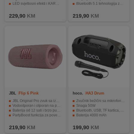
LED svjetlosni efekti i KARAOKE funkcija
Bluetooth 5.1 tehnologija za jednostavno povezivanje
Ugrađena baterija s do 13 sati rada
PartyBoost tehnologija za povezivanje više zvučnika
229,90
KM
219,90
KM
JBL
Flip 6 Pink
hoco.
HA3 Drum
JBL Original Pro zvuk sa izuzetnom jasnoćom
Zvučnik bežični sa mikrofonom
Vodootporan i otporan na prašinu
Snaga 50W
Baterija od 12 sati i brzo punjenje
Bluetooth, USB, TF kartica, AUX
PartyBoost funkcija za povezivanje više zvučnika
Baterija 4000 mAh
Prijenosni, Bluetooth 5.1 konekcija, snaga 20 W
Ručka za laku prenosivost
219,90
KM
199,90
KM