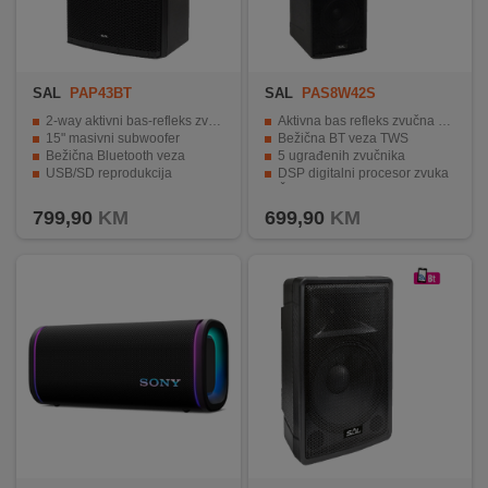
SAL
PAP43BT
SAL
PAS8W42S
2-way aktivni bas-refleks zvučnik
Aktivna bas refleks zvučna kutija
15" masivni subwoofer
Bežična BT veza TWS
Bežična Bluetooth veza
5 ugrađenih zvučnika
USB/SD reprodukcija
DSP digitalni procesor zvuka
LED indikator
Čist, moćan, dinamičan zvuk
799,90
KM
699,90
KM