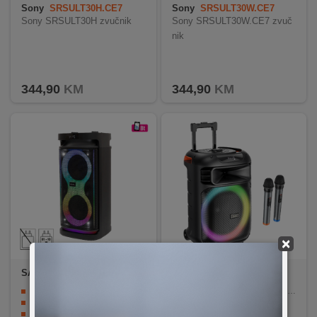
Sony
SRSULT30H.CE7
Sony
SRSULT30W.CE7
Sony SRSULT30H zvučnik
Sony SRSULT30W.CE7 zvuč
nik
344,90
KM
344,90
KM
×
SAL
PAR2100BT
hoco.
HA5 Winner
Bežična Bluetooth veza, MP3 player, KARAOKE
Bežični zvučnik sa 2 x bežična mikrofona
Ulaz za mikrofon, USB, AUX
Zvučnik 12"
Ugrađena baterija, USB C utor za punjenje
Snaga 60W