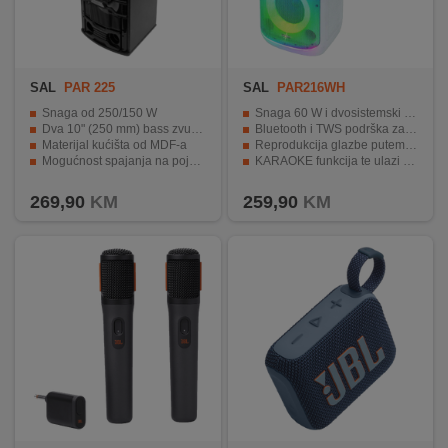
SAL
PAR 225
SAL
PAR216WH
Snaga od 250/150 W
Snaga 60 W i dvosistemski bass-reflex dizajn
Dva 10" (250 mm) bass zvučnika i jedan 1" (25.4 mm) visokotonac
Bluetooth i TWS podrška za bežično iskustvo
Materijal kućišta od MDF-a
Reprodukcija glazbe putem USB-a, microSD-a i AUX-a uz digitalni ekvilizator
Mogućnost spajanja na pojačalo ili aktivni zvučnik
KARAOKE funkcija te ulazi za mikrofon i gitaru
LED svjetlosni efekti za vizualni doživljaj.
Odabir LED svjetlosnih efekata i osvijetljena upravljačka ploča
269,90
KM
259,90
KM