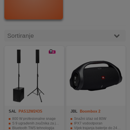
DOM
&
ALATI
Sortiranje
ENERGIJA
KLIMATIZACIJA
SECURITY
PC
&
SAL
PAS12W243S
JBL
Boombox 2
GAME
800 W profesionalne snage
Snažni izlaz od 80W
S 9 ugrađenih zvučnika za jasno zvučno iskustvo
IPX7 vodootporan
Bluetooth TWS tehnologija
Vijek trajanja baterije do 24 sata