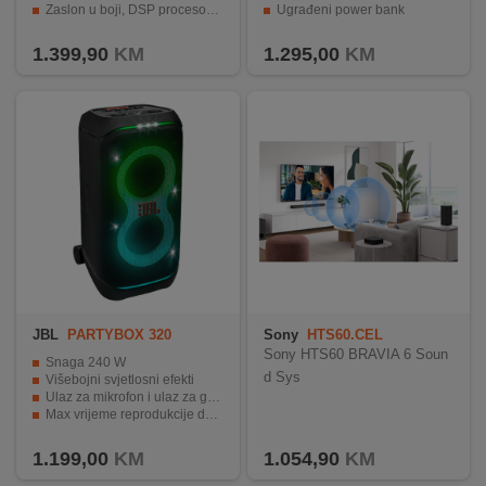
Zaslon u boji, DSP procesor zvuka
Ugrađeni power bank
INTERNO
Prijenosan, robustan dizajn
PartyBoost mogućnost
1.399,90
KM
1.295,00
KM
MOJ
NALOG
AKCIJE
BRENDOVI
NOVO
U
PONUDI
JBL
PARTYBOX 320
Sony
HTS60.CEL
Sony HTS60 BRAVIA 6 Soun
KONTAKT
Snaga 240 W
d Sys
Višebojni svjetlosni efekti
Ulaz za mikrofon i ulaz za gitaru
KUPOVINA
Max vrijeme reprodukcije do 18h
NA
Snažan JBL Pro zvuk
RATE
1.199,00
KM
1.054,90
KM