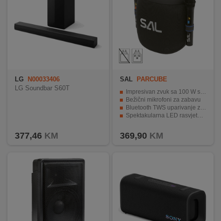
LG
N00033406
SAL
PARCUBE
LG Soundbar S60T
Impresivan zvuk sa 100 W snage i pet zvučnika
Bežični mikrofoni za zabavu
Bluetooth TWS uparivanje za produženo stereo iskustvo
Spektakularna LED rasvjeta, opcionalni nosač za stalak
Dugo trajanje baterije i razne mogućnosti povezivanja
377,46
KM
369,90
KM