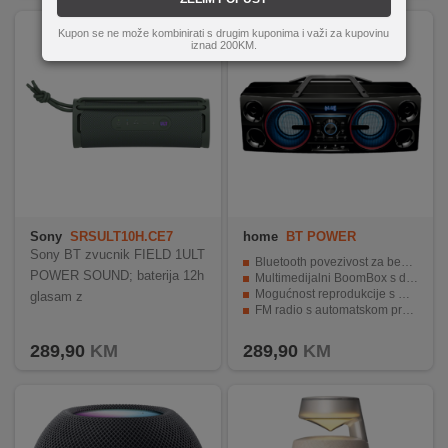
Kupon se ne može kombinirati s drugim kuponima i važi za kupovinu
iznad 200KM.
Sony
SRSULT10H.CE7
home
BT POWER
Sony BT zvucnik FIELD 1ULT
Bluetooth povezivost za bežično slušanje glazbe.
POWER SOUND; baterija 12h
Multimedijalni BoomBox s dva subwoofera i dva visokotonca.
Mogućnost reprodukcije s USB-a i SD memorijskih kartica.
glasam z
FM radio s automatskom pretragom i pohranom radio stanica.
Ugrađena punjiva baterija za do 6 sati rada.
289,90
KM
289,90
KM