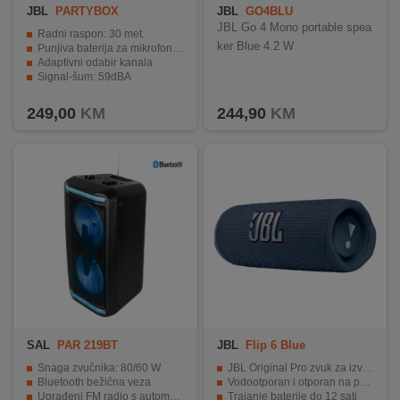
JBL
PARTYBOX
JBL
GO4BLU
JBL Go 4 Mono portable spea
Radni raspon: 30 met.
ker Blue 4.2 W
Punjiva baterija za mikrofon: 600mAh, 3.7V Li-ion baterija
Adaptivni odabir kanala
Signal-šum: 59dBA
Vrijeme reprodukcije mikrofona: do 20 sati
249,00
KM
244,90
KM
SAL
PAR 219BT
JBL
Flip 6 Blue
Snaga zvučnika: 80/60 W
JBL Original Pro zvuk za izvanrednu jasnoću
Bluetooth bežična veza
Vodootporan i otporan na prašinu
Ugrađeni FM radio s automatskim traženjem stanica
Trajanje baterije do 12 sati