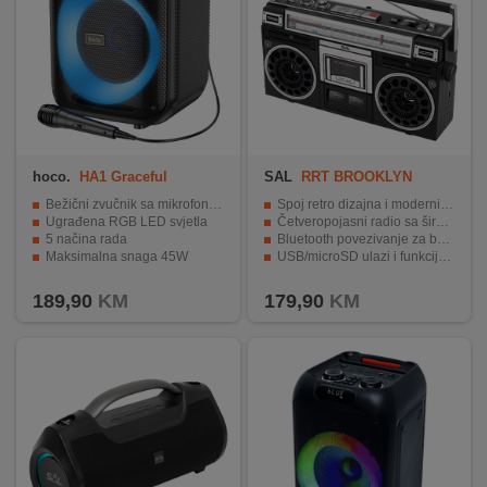
hoco.
HA1 Graceful
SAL
RRT BROOKLYN
Bežični zvučnik sa mikrofonom
Spoj retro dizajna i modernih funkcija
Ugrađena RGB LED svjetla
Četveropojasni radio sa širokim rasponom frekvencija
5 načina rada
Bluetooth povezivanje za bežično slušanje glazbe
Maksimalna snaga 45W
USB/microSD ulazi i funkcija reprodukcije/snivanja kazeta
Ugrađena ručka za laku prenosivost
Fleksibilno napajanje putem mreže, baterija ili vanjske baterije
189,90
KM
179,90
KM