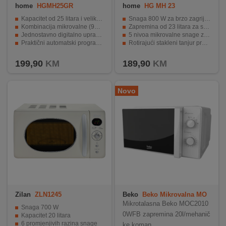
home
HGMH25GR
home
HG MH 23
Kapacitet od 25 litara i veliki stakleni tanjir
Snaga 800 W za brzo zagrijavanje hrane
Kombinacija mikrovalne (900 W) i grill funkcije (1000 W)
Zapremina od 23 litara za svakodnevne obroke
Jednostavno digitalno upravljanje i LED ekran
5 nivoa mikrovalne snage za prilagodbu
Praktični automatski programi i odmrzavanje
Rotirajući stakleni tanjur promjera 27 cm
Sigurnosna dječija zaštita
Digitalna kontrola s LED zaslonom i timerom
199,90
KM
189,90
KM
Novo
Zilan
ZLN1245
Beko
Beko Mikrovalna MO
C20100WFB
Mikrotalasna Beko MOC2010
Snaga 700 W
0WFB zapremina 20l/mehanič
Kapacitet 20 litara
6 promjenjivih razina snage
ke koman