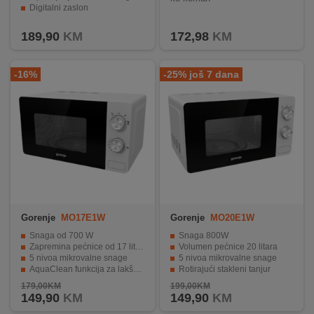
Digitalni zaslon
Funkcija Defrost
189,90
KM
172,98
KM
-16%
-25% još 7 dana
Gorenje
MO17E1W
Gorenje
MO20E1W
Snaga od 700 W
Snaga 800W
Zapremina pećnice od 17 litara
Volumen pećnice 20 litara
5 nivoa mikrovalne snage
5 nivoa mikrovalne snage
AquaClean funkcija za lakše čišćenje
Rotirajući stakleni tanjur
Sigurnosni prekidač i rotirajući stakleni tanjir
Brzo odmrzavanje
179,00KM
199,00KM
149,90
KM
149,90
KM