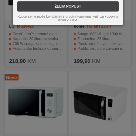
ŽELIM POPUST
Kupon se ne može kombinirati s drugim kuponima i važi za kupovinu
iznad 200KM.
LG
MS2042D
home
HG MH 23GR
EasyClean™ premaz za jednostavno održavanje
Snaga: 800 W i gril 1000 W
Kapacitet 20 litara za svakodnevnu upotrebu
Zapremina: 23 litara
700 W snaga za brzo zagrijavanje
Preciznost: 5 nivoa mikrovalne snage
Automatske funkcije kuhanja i odmrzavanja
Praktičnost: odmrzavanje po težini i vremenu
Kompaktan i moderan dizajn
Sigurnost: brava za djecu i vrata od stakla.
218,90
KM
199,90
KM
Novo