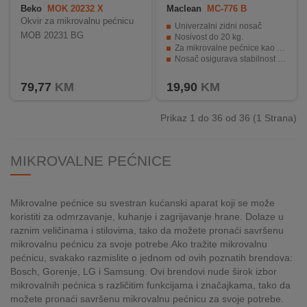
Beko
MOK 20232 X
Maclean
MC-776 B
Okvir za mikrovalnu pećnicu
Univerzalni zidni nosač
MOB 20231 BG
Nosivost do 20 kg.
Za mikrovalne pećnice kao i AV opremu
Nosač osigurava stabilnost uređaja i jednostavan pristup
Držač se vrlo jednostavno sastavlja i koristi
79,77
KM
19,90
KM
Prikaz 1 do 36 od 36 (1 Strana)
MIKROVALNE PEĆNICE
Mikrovalne pećnice su svestran kućanski aparat koji se može
koristiti za odmrzavanje, kuhanje i zagrijavanje hrane. Dolaze u
raznim veličinama i stilovima, tako da možete pronaći savršenu
mikrovalnu pećnicu za svoje potrebe.Ako tražite mikrovalnu
pećnicu, svakako razmislite o jednom od ovih poznatih brendova:
Bosch, Gorenje, LG i Samsung. Ovi brendovi nude širok izbor
mikrovalnih pećnica s različitim funkcijama i značajkama, tako da
možete pronaći savršenu mikrovalnu pećnicu za svoje potrebe.