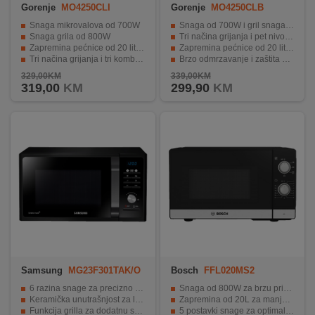
Gorenje
MO4250CLI
Gorenje
MO4250CLB
Snaga mikrovalova od 700W
Snaga od 700W i gril snaga od 800W
Snaga grila od 800W
Tri načina grijanja i pet nivoa mikrovalne snage
Zapremina pećnice od 20 litara
Zapremina pećnice od 20 litara
Tri načina grijanja i tri kombinirana načina
Brzo odmrzavanje i zaštita od djece
Zaštita od djece i sigurnosni prekidač
Osvjetljena unutrašnjost i rešetka za grill.
329,00KM
339,00KM
319,00
KM
299,90
KM
Samsung
MG23F301TAK/O
Bosch
FFL020MS2
L
6 razina snage za precizno kuhanje
Snaga od 800W za brzu pripremu hrane.
Keramička unutrašnjost za lako čišćenje
Zapremina od 20L za manje obroke.
Funkcija grilla za dodatnu svestranost
5 postavki snage za optimalne rezultate.