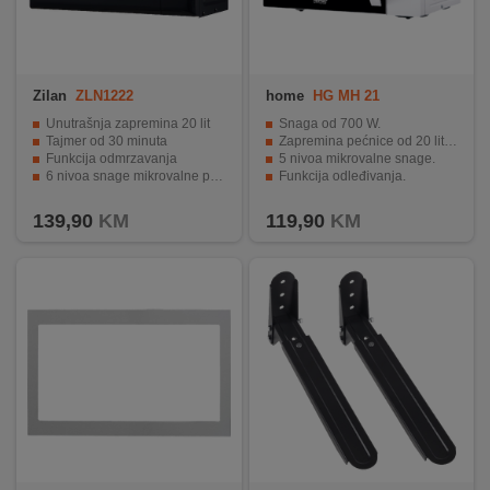
Zilan
ZLN1222
home
HG MH 21
Unutrašnja zapremina 20 lit
Snaga od 700 W.
Tajmer od 30 minuta
Zapremina pećnice od 20 litara.
Funkcija odmrzavanja
5 nivoa mikrovalne snage.
6 nivoa snage mikrovalne pećnice
Funkcija odleđivanja.
Ručna kontrola
Timer do 35 minuta maksimalno.
139,90
KM
119,90
KM