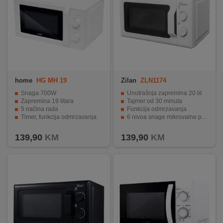
home
HG MH 19
Zilan
ZLN1174
Snaga 700W
Unutrašnja zapremina 20 lit
Zapremina 19 litara
Tajmer od 30 minuta
5 načina rada
Funkcija odmrzavanja
Timer, funkcija odmrzavanja
6 nivoa snage mikrovalne pećnice
Napredna innoWAVE tehnologija
Ručna kontrola
139,90
KM
139,90
KM