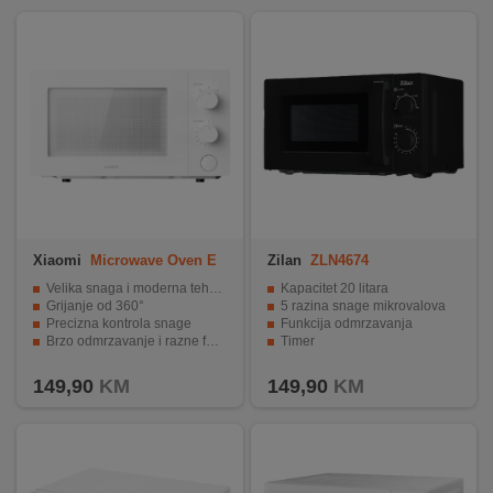
Xiaomi
Microwave Oven E
Zilan
ZLN4674
U
Velika snaga i moderna tehnologija
Kapacitet 20 litara
Grijanje od 360°
5 razina snage mikrovalova
Precizna kontrola snage
Funkcija odmrzavanja
Brzo odmrzavanje i razne funkcije kuhanja
Timer
Veliki kapacitet i lako se čisti
Snaga 600 W
149,90
KM
149,90
KM