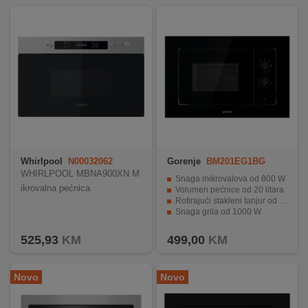
REKLAMACIJA
I
SERVIS
O
NAMA
KATALOZI
KAKO
KUPITI?
Whirlpool
N00032062
Gorenje
BM201EG1BG
WHIRLPOOL MBNA900XN M
Snaga mikrovalova od 800 W
KUPOVINA
ikrovalna pećnica
Volumen pećnice od 20 litara
IZ
Rotirajući stakleni tanjur od 24.5 cm
Snaga grila od 1000 W
INOSTRANSTVA
AquaClean funkcija za lako čišćenje
525,93
KM
499,00
KM
OZNAKE
ENERGETSKE
UČINKOVITOSTI
Novo
Novo
DIGITALIS