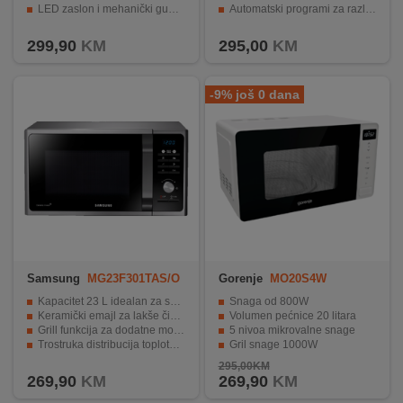
LED zaslon i mehanički gumb za jednostavno upravljanje
Automatski programi za različite vrste hrane.
Moderan dizajn koji se uklapa u svaku kuhinju
Funkcija odmrzavanja za sigurno odmrzavanje hrane.
299,90
KM
295,00
KM
-9% još 0 dana
Samsung
MG23F301TAS/O
Gorenje
MO20S4W
L
Kapacitet 23 L idealan za svakodnevnu upotrebu
Snaga od 800W
Keramički emajl za lakše čišćenje i dugotrajnost
Volumen pećnice 20 litara
Grill funkcija za dodatne mogućnosti pripreme
5 nivoa mikrovalne snage
Trostruka distribucija toplote za ravnomjerno kuhanje
Gril snage 1000W
ECO način rada za manju potrošnju energije
Elektronsko upravljanje na dodir.
295,00KM
269,90
KM
269,90
KM