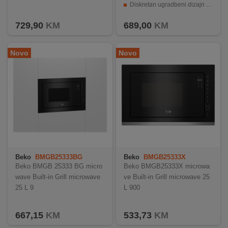
Diskretan ugradbeni dizajn u standardnu 60 cm kuhinjsku nišu
INTERNO
Kvalitetna izvedba u skladu s očekivanim Boschovim standardima
729,90
KM
689,00
KM
MOJ
Novo
Novo
NALOG
AKCIJE
BRENDOVI
NOVO
U
PONUDI
Beko
BMGB25333BG
Beko
BMGB25333X
Beko BMGB 25333 BG micro
Beko BMGB25333X microwa
KONTAKT
wave Built-in Grill microwave
ve Built-in Grill microwave 25
25 L 9
L 900
KUPOVINA
NA
RATE
667,15
KM
533,73
KM