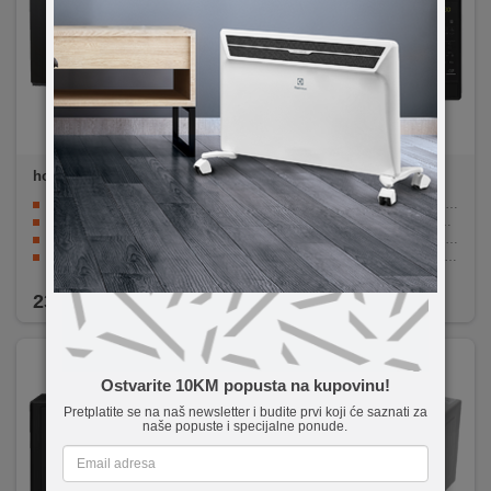
home
HG MH 32D
LG
MH6042D
Snaga 1000W
Quartz Heater grill za brže i efikasnije pečenje
XXL Zapremina 32 litre
i-Wave tehnologija za ravnomjerno zagrijavanje
5 načina rada
EasyClean™ premaz za lako čišćenje
Okretni tanjur Ø315 mm
Kompaktan dizajn uz kapacitet od 20 litara
8 automatskih programa
Dodatne funkcije poput odmrzavanja i dječije zaštite
239,90
KM
219,00
KM
Ostvarite 10KM popusta na kupovinu!
Pretplatite se na naš newsletter i budite prvi koji će saznati za
naše popuste i specijalne ponude.