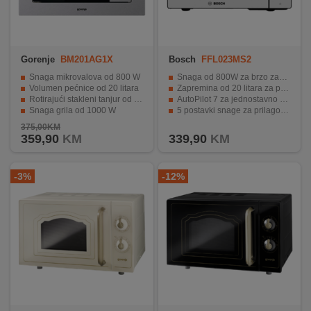
Gorenje
BM201AG1X
Bosch
FFL023MS2
Snaga mikrovalova od 800 W
Snaga od 800W za brzo zagrijavanje hrane.
Volumen pećnice od 20 litara
Zapremina od 20 litara za pripremu obroka za cijelu obitelj.
Rotirajući stakleni tanjur od 24.5 cm
AutoPilot 7 za jednostavno pripremanje savršenih jela.
Snaga grila od 1000 W
5 postavki snage za prilagođavanje pripreme svakog jela.
AquaClean funkcija za lako čišćenje
QuickStart funkcija za postavljanje maksimalne snage tijekom 30 sekundi.
375,00KM
359,90
KM
339,90
KM
-3%
-12%