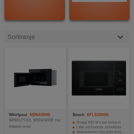
DOM
&
ALATI
Sortiranje
ENERGIJA
KLIMATIZACIJA
SECURITY
PC
&
Whirlpool
MBNA900B
Bosch
BFL520MB0
GAME
WHIRLPOOL MBNA900B mic
Snaga 800 W s pet nivoa mikrovalne zagrijavanja za preciznu kontrolu
rowave oven
Lako održavanje zahvaljujući čeličnoj unutrašnjosti bez oštrih rubova
Jednostavne rotacijske kontrole za brzu i pouzdanu upotrebu