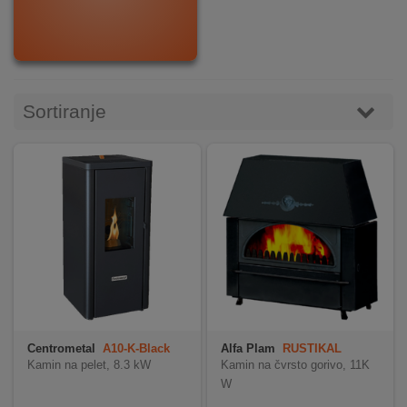
DOM
&
ALATI
Sortiranje
ENERGIJA
KLIMATIZACIJA
SECURITY
PC
&
Centrometal
A10-K-Black
Alfa Plam
RUSTIKAL
GAME
Kamin na pelet, 8.3 kW
Kamin na čvrsto gorivo, 11K
W