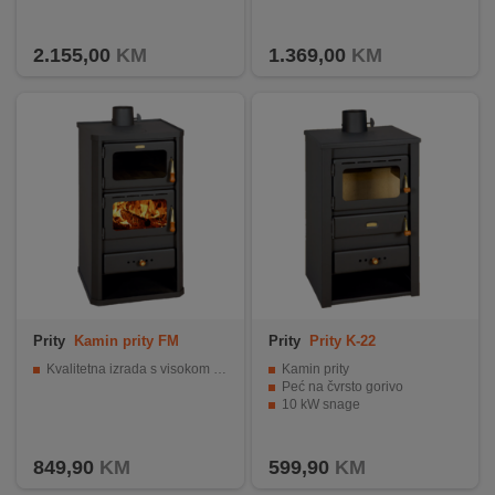
INTERNO
2.155,00
KM
1.369,00
KM
MOJ
NALOG
AKCIJE
BRENDOVI
NOVO
U
PONUDI
Prity
Kamin prity FM
Prity
Prity K-22
KONTAKT
Kvalitetna izrada s visokom iskoristivošću
Kamin prity
Peć na čvrsto gorivo
10 kW snage
KUPOVINA
NA
RATE
849,90
KM
599,90
KM