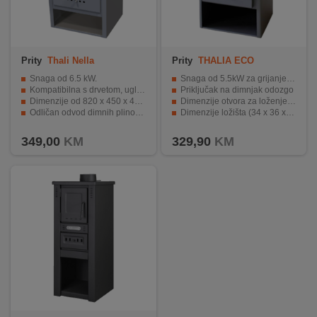
Prity
Thali Nella
Prity
THALIA ECO
Snaga od 6.5 kW.
Snaga od 5.5kW za grijanje do 40m²
Kompatibilna s drvetom, ugljem i briketima.
Priključak na dimnjak odozgo
Dimenzije od 820 x 450 x 400 mm.
Dimenzije otvora za loženje (27 x 30)
Odličan odvod dimnih plinova.
Dimenzije ložišta (34 x 36 x 33)
Zagrijava prostorije do 100 kvadratnih metara.
Minimalna emisija štetnih plinova
349,00
KM
329,90
KM