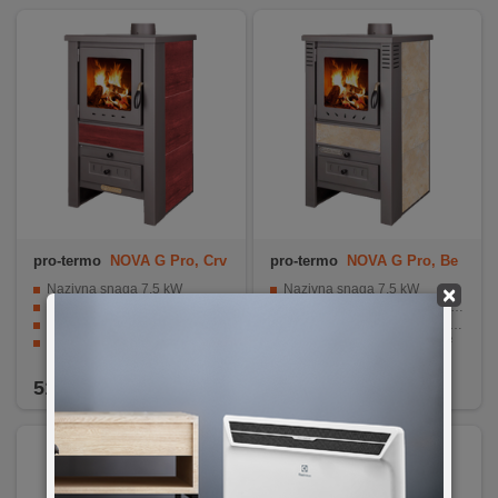
REKLAMACIJA
I
SERVIS
O
NAMA
KATALOZI
KAKO
KUPITI?
pro-termo
NOVA G Pro, Crv
pro-termo
NOVA G Pro, Be
ena
ž
Nazivna snaga 7,5 kW
Nazivna snaga 7,5 kW
×
KUPOVINA
Promjer dimovodne cijevi Ø 120 mm
Promjer dimovodne cijevi Ø 120 mm
IZ
Dimenzije ložišta (Š x V x D) 300 x 430 x 355 mm
Dimenzije ložišta (Š x V x D) 300 x 430 x 355 mm
Toplinski kapacitet 30-50 m²
Toplinski kapacitet 30-50 m²
INOSTRANSTVA
Vatrootporno keramičko staklo
Vatrootporno keramičko staklo
519,90
KM
519,90
KM
OZNAKE
ENERGETSKE
UČINKOVITOSTI
DIGITALIS