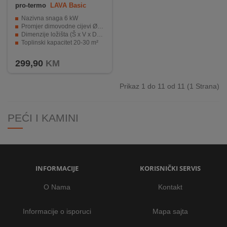
pro-termo
LAVA Basic
Nazivna snaga 6 kW
Promjer dimovodne cijevi Ø 120 mm
Dimenzije ložišta (Š x V x D) 240 x 280 x 280 mm
Toplinski kapacitet 20-30 m²
Elegantan dizajn
299,90
KM
Prikaz 1 do 11 od 11 (1 Strana)
PEĆI I KAMINI
INFORMACIJE
KORISNIČKI SERVIS
O Nama
Kontakt
Informacije o isporuci
Mapa sajta