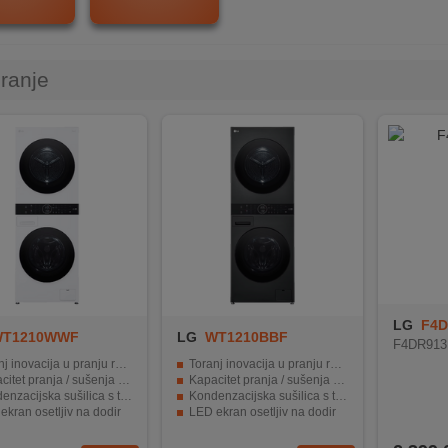
iranje
LG
F4
T1210WWF
LG
WT1210BBF
F4DR91
 inovacija u pranju rublja
Toranj inovacija u pranju rublja
et pranja / sušenja 12 / 10 kg veša
Kapacitet pranja / sušenja 12 / 10 kg veša
acijska sušilica s toplinskom pumpom
Kondenzacijska sušilica s toplinskom pumpom
ekran osetljiv na dodir
LED ekran osetljiv na dodir
jte uređajem preko aplikacije LG ThinQ
Upravljajte uređajem preko aplikacije LG ThinQ