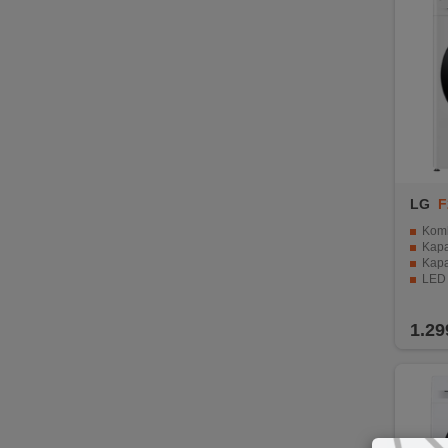
REKLAMACIJA
I
SERVIS
O
NAMA
KATALOZI
LG
F
KAKO
KUPITI?
Kombino
Kapa
Kapa
KUPOVINA
LED 
IZ
Pametna
INOSTRANSTVA
1.29
OZNAKE
ENERGETSKE
UČINKOVITOSTI
DIGITALIS