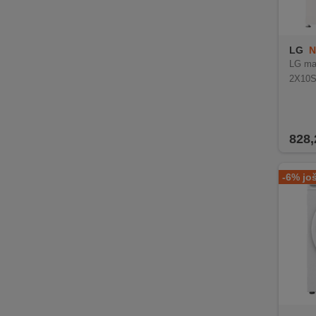
LG
N
LG maš
2X10
828,
-6% jo