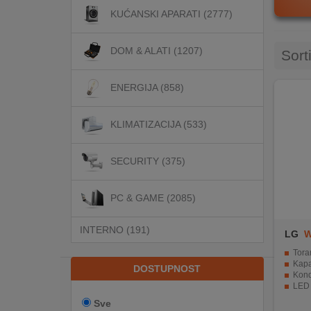
KUĆANSKI APARATI (2777)
DOM
DOM & ALATI (1207)
&
Sort
ALATI
ENERGIJA (858)
ENERGIJA
KLIMATIZACIJA (533)
KLIMATIZACIJA
SECURITY (375)
PC & GAME (2085)
SECURITY
INTERNO (191)
LG
W
PC
Toranj
&
Kapacit
DOSTUPNOST
Kondenz
GAME
LED 
Upravlja
Sve