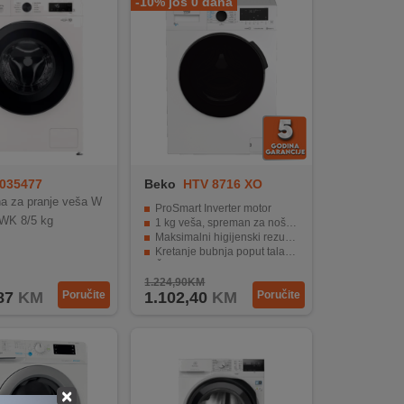
-10% još 0 dana
035477
Beko
HTV 8716 XO
a za pranje veša W
ProSmart Inverter motor
WK 8/5 kg
1 kg veša, spreman za nošenje za 1 sat
Maksimalni higijenski rezultati na bilo kojoj temperaturi
Kretanje bubnja poput talasa za nježniji tretman
Čist i svjež bubanj
1.224,90KM
87
KM
Poručite
1.102,40
KM
Poručite
×