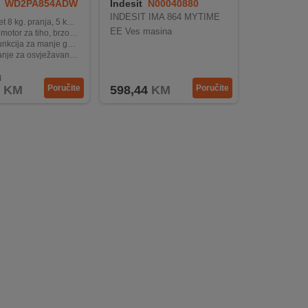
WD2PA854ADW
Indesit
N00040880
INDESIT IMA 864 MYTIME
 kg. pranja, 5 kg. sušenja
EE Ves masina
 tiho, brzo i energetski ekonomično pranje
 manje gužvanja i higijenski čist bubanj
osvježavanje odjeće u samo 15 minuta
Fi kontrola – praktičnost na dohvat ruke
M
KM
Poručite
598,44
KM
Poručite