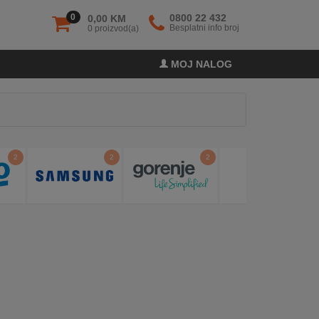
0
0800 22 432
0,00 KM
Besplatni info broj
0 proizvod(a)
MOJ NALOG
2
2
2
1