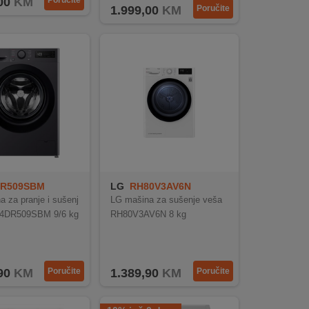
00
KM
Poručite
1.999,00
KM
Poručite
DR509SBM
LG
RH80V3AV6N
 za pranje i sušenj
LG mašina za sušenje veša
 F4DR509SBM 9/6 kg
RH80V3AV6N 8 kg
90
KM
Poručite
1.389,90
KM
Poručite