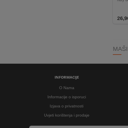
26,9
MAŠI
INFORMACIJE
O Nama
Informacije o isporuci
Izjava o privatnosti
Uvjeti korištenja i prodaje