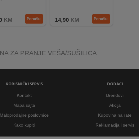
0
KM
Poručite
14,90
KM
Poručite
NA ZA PRANJE VEŠA/SUŠILICA
KORISNIČKI SERVIS
DODACI
Kontakt
Brendovi
Mapa sajta
Akcija
Maloprodajne poslovnice
Kupovina na rate
Kako kupiti
Reklamacija i servis