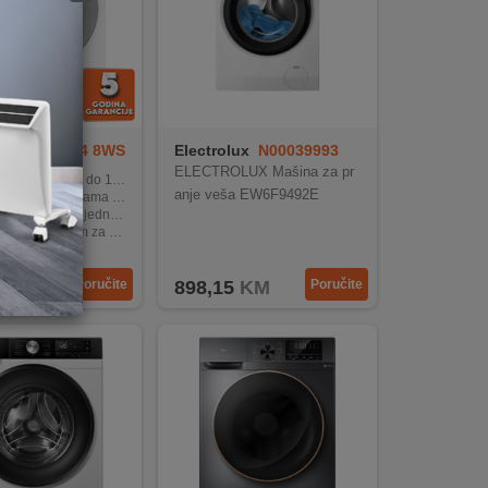
BDE 107624 8WS
Electrolux
N00039993
ELECTROLUX Mašina za pr
et pranja do 10 kg i sušenja do 7 kg
anje veša EW6F9492E
 programa za različite tekstile i potrebe
 jednostavno pranje i sušenje jednim pritiskom
rogram za brzo pranje i sušenje
kran za lakše upravljanje ciklusima
KM
Poručite
898,15
KM
Poručite