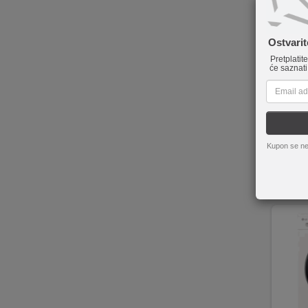
Ostvari
Pretplatit
će saznati
Sams
E/LE
Pranje i s
EcoBubble™ t
Hygiene St
Digital I
Kupon se ne
Moderan diz
1.09