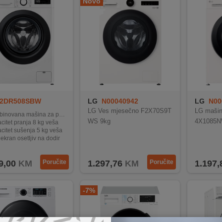
Novo
2DR508SBW
LG
N00040942
LG
N00
LG Ves mjesečno F2X70S9T
LG mašin
vana mašina za pranje veša sa parom
WS 9kg
4X1085N
citet pranja 8 kg veša
citet sušenja 5 kg veša
ekran osetljiv na dodir
 njega uz 10% bolju zaštitu tkanina
9,00
KM
Poručite
1.297,76
KM
Poručite
1.197,
-7%