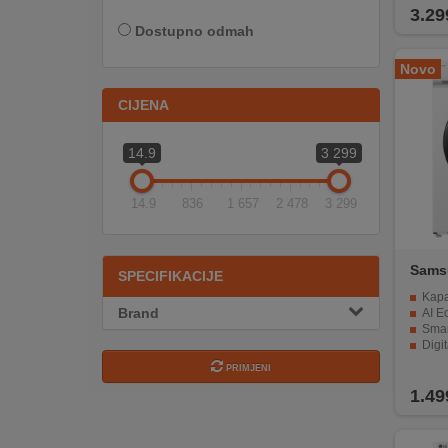
3.29
INTERNO
Dostupno odmah
Novo
MOJ
CIJENA
NALOG
AKCIJE
14.9
3 299
BRENDOVI
14.9
836
1 657
2 478
3 299
NOVO
U
Sams
SPECIFIKACIJE
PONUDI
GWU
Kapaci
Brand
AI Ecobubble
KONTAKT
SmartThings 
Digital I
Hygiene Steam 
PRIMJENI
KUPOVINA
NA
1.49
RATE