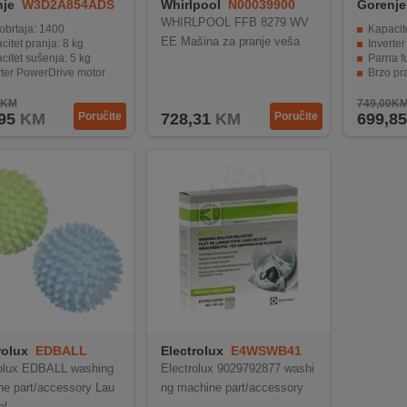
nje
W3D2A854ADS
Whirlpool
N00039900
Gorenje
WHIRLPOOL FFB 8279 WV
 obrtaja: 1400
Kapacitet 8
EE Mašina za pranje veša
citet pranja: 8 kg
Inverter motor za
citet sušenja: 5 kg
Parna funkcija za
rter PowerDrive motor
Brzo pranje za 
rograma
LED prikaz i Wi-
0KM
749,00K
95
KM
Poručite
728,31
KM
Poručite
699,85
rolux
EDBALL
Electrolux
E4WSWB41
rolux EDBALL washing
Electrolux 9029792877 washi
e part/accessory Lau
ng machine part/accessory
al