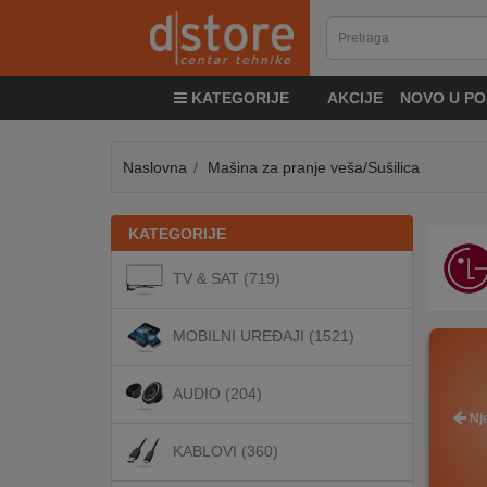
KATEGORIJE
KATEGORIJE
AKCIJE
NOVO U PO
TV
&
SAT
Naslovna
Mašina za pranje veša/Sušilica
MOBILNI
KATEGORIJE
UREĐAJI
1
1
1
TV & SAT (719)
AUDIO
MOBILNI UREĐAJI (1521)
KABLOVI
AUDIO (204)
Nje
KABLOVI (360)
KUĆANSKI
APARATI