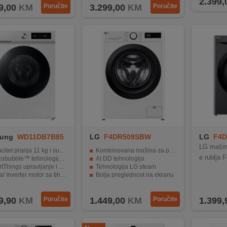
2.399,
9,00
KM
Poručite
3.299,00
KM
Poručite
ung
WD11DB7B85
LG
F4DR509SBW
LG
F4
4
LG mašina
tet pranja 11 kg i sušenja 7 kg
Kombinovana mašina za pranje veša sa parom
e rublja
™ tehnologija za efikasno pranje pri nižim temperaturama
AI DD tehnologija
upravljanje i AI Energy Mode za optimizaciju potrošnje
Tehnologija LG steam
nverter motor sa tihim i dugotrajnim radom
Bolja preglednost na ekranu
i Air Wash tehnologije za dodatnu higijenu i osvježavanje odjeće
Inverter Direct Drive motor
9,90
KM
Poručite
1.449,00
KM
Poručite
1.399,