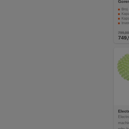
Gore
Broj
Kapa
Kapa
Inve
15 p
799,0
749,
Elect
Elect
machin
ndry b