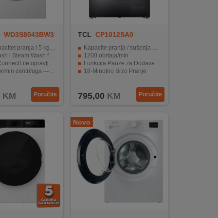
WD3S8043BW3
TCL
CP1012SA0
i 5 kg sušenja — dobra kombinacija za domaće potrebe
Kapacite pranja / sušenja 10/6 kg.
unkcije — automatsko prilagođavanje i para za čišće rublje
1200 obrtaja/min
pravljanje — kontrola i praćenje ciklusa na daljinu
Funkcija Pauze za Dodavanje Odeće
a — učinkovito uklanjanje vode i skraćivanje sušenja
18-Minutno Brzo Pranje
itivno upravljanje — jednostavna upotreba i pregled postavki
Inverter motor
KM
Poručite
795,00
KM
Poručite
Novo