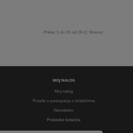
Prikaz 1 do 26 od 26 (1 Strana)
MOJ NALOG
Moj nalog
Pravila o postupanju s kolačićima
Newsletter
Postavke kolačića