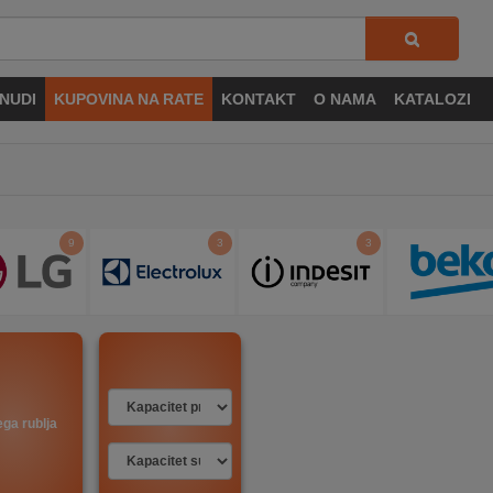
NUDI
KUPOVINA NA RATE
KONTAKT
O NAMA
KATALOZI
9
3
3
ga rublja