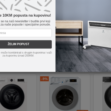
te 10KM popusta na kupovinu!
e se na naš newsletter i budite prvi koji
 za naše popuste i specijalne ponude.
ung
WD80TA046B
Beko
HTE 7616 X0
Indesit
EE N
ušenje u jednom uređaju — maksimalna praktičnost
Kapacitet pranja od 7 kg
Veliki kapacit
ŽELIM POPUST
ehnologija za učinkovito pranje na niskim temperaturama
Kapacitet sušenja od 4 kg
16 prilagodljivih
eam ciklus za dodatnu higijenu i svježinu rublja
15 programa, uključujući Eco 40°C
Funkcija Push&Go za
nverter motor za tihi rad i dugotrajnost.
ProSmart™ inverter motor
Wash&Dry 45 p
 može kombinirati s drugim kuponima i važi
za kupovinu iznad 200KM.
ajn i intuitivne kontrole za jednostavno korištenje.
Odložen start do 24 sata
Digitalni LCD e
969,00KM
9,90
KM
Poručite
901,15
KM
Poručite
899,90
-9%