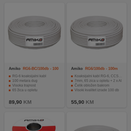
REKLAMACIJA
I
SERVIS
O
NAMA
KATALOZI
KAKO
KUPITI?
Amiko
RG6-BC/100db - 100
Amiko
RG6/100db - 100m
m
RG-6 koaksijalni kabl
Koaksijalni kabl RG-6, CCS, 100dB
KUPOVINA
100 metara dug
7mm, 65 zica u opletu + 2 x Al
IZ
Visoka trajnost
Čelik obložen bakrom
65 žica u opletu
Visoki kvalitet izrade 100 db
INOSTRANSTVA
100dB
Trostruki oplet, pakiranje 100 met.
89,90
KM
55,90
KM
OZNAKE
ENERGETSKE
UČINKOVITOSTI
DIGITALIS