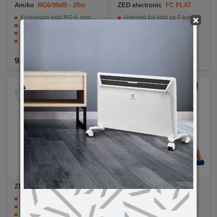
Amiko
RG6/90dB - 20m
ZED electronic
FC FLAT
Koaksijalni kabl RG-6, visoki kvalitet izrade
Antenski flat kabl sa F-konektorima
×
7mm, 48 zica u opletu x Alu folija
Prolaz koax kabla kroz stolariju bez bušenja
Dupli oplet 90 db
Dužina 0.20 met.
Pakovano u najlon
Blister pakiranje 1 kom.
Sa konektorima
9,50
KM
8,00
KM
ZED electronic
FC/5,0
ZED electronic
RFC/2,5
5 metara dužine - idealno za dugačke udaljenosti
RF kabl sa RF konektorima, 2.5 met.
Kvalitetni F-konektori - osiguravaju stabilnost i sigurnost spajanja
Za povezivanje videa ili sat. prijemnika.
Blister pakiranje sa EAN kodom - jednostavan za skladištenje i transport
Extra kvalitet 90db.