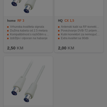
home
RF 3
HQ
CX 1,5
Vrhunska kvaliteta signala
Antenski kabl sa RF-konektorima
Dužina kabela od 2.5 metara
Povezivanje DVB-T2 prijemnika, videa ili sat. prijemnika
Kompatibilnost s različitim uređajima
Kutni konektori za nemogućnost spajanja scart kablom
Izdržljiv i otporan na habanje
Extra kvalitet sa 90db
Laka instalacija i fleksibilnost.
Dužina kabla 1.5 metra
2,50
KM
2,00
KM