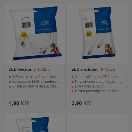
ZED electronic
FC/1,5
ZED electronic
RFC/1,5
1,5 met. kabl sa F-konektorima
Antenski kabl sa RF konektorima
Za spajanje LNB-a i motora ili Diseq sklopke
Povezivanje videa ili sat. prijemnika
Blister pakiranje sa EAN kodom
Extra kvalitet 90db
Blister pakiranje sa EAN kodom
1 komad
4,90
KM
3,90
KM