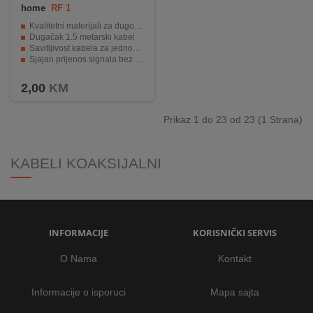
home
RF 1
Kvalitetni materijali za dugotrajnu upotrebu
Dugačak 1.5 metarski kabel
Savitljivost kabela za jednostavnu instalaciju
Sjajan prijenos signala bez gubitaka
Kompatibilnost s standardnim RF utičnicama
2,00
KM
Prikaz 1 do 23 od 23 (1 Strana)
KABELI KOAKSIJALNI
INFORMACIJE
KORISNIČKI SERVIS
O Nama
Kontakt
Informacije o isporuci
Mapa sajta