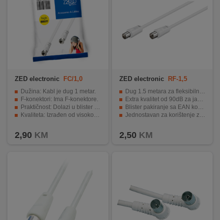
ZED electronic
FC/1,0
ZED electronic
RF-1,5
Dužina: Kabl je dug 1 metar.
Dug 1.5 metara za fleksibilnost povezivanja
F-konektori: Ima F-konektore.
Extra kvalitet od 90dB za jasnu i stabilnu sliku
Praktičnost: Dolazi u blister pakiranju.
Blister pakiranje sa EAN kodom za autentičnost
Kvaliteta: Izrađen od visokokvalitetnih materijala.
Jednostavan za korištenje za brzu instalaciju
Kompatibilnost: Namijenjen za spajanje LNB-a i motora ili Diseq sklopke.
Vrhunska vrijednost za novac.
2,90
KM
2,50
KM