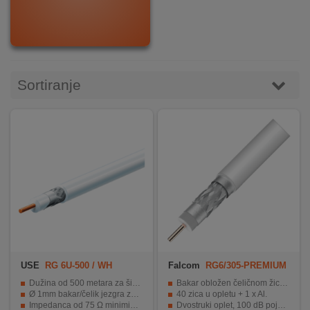
DOM
&
ALATI
Sortiranje
ENERGIJA
KLIMATIZACIJA
SECURITY
PC
&
USE
RG 6U-500 / WH
Falcom
RG6/305-PREMIUM
GAME
Dužina od 500 metara za široku primjenu.
Bakar obložen čeličnom žicom.
Ø 1mm bakar/čelik jezgra za visokokvalitetni signal.
40 zica u opletu + 1 x Al.
Impedanca od 75 Ω minimizira gubitak signala.
Dvostruki oplet, 100 dB pojačanja.