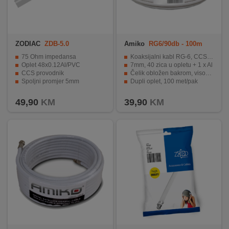
ZODIAC
ZDB-5.0
Amiko
RG6/90db - 100m
75 Ohm impedansa
Koaksijalni kabl RG-6, CCS, 90dB, 100 met.
Oplet 48x0.12Al/PVC
7mm, 40 zica u opletu + 1 x Al
CCS provodnik
Čelik obložen bakrom, visoki kvalitet izrade
Spoljni promjer 5mm
Dupli oplet, 100 met/pak
Pakiranje od 100 metara.
49,90
KM
39,90
KM