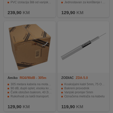
PVC izolacija štiti od vanjskih uticaja.
Jednostavan za korištenje i instalaciju.
INTERNO
Aluminijski omotač i folija za zaštitu od smetnji.
Pakiranje u dužini od 305 metara.
239,90
KM
129,90
KM
MOJ
NALOG
AKCIJE
BRENDOVI
NOVO
U
PONUDI
Amiko
RG6/90dB - 305m
ZODIAC
ZDA-5.0
KONTAKT
305 metara kabela na motalici.
Koaksijalni kabl 5mm, 75 Ohm, Cu, 150met
90 dB, dupli oplet, visoka kvaliteta.
Bakreni provodnik
Čelik obložen bakrom, 40 žica u opletu.
Vanjski promjer 5mm
KUPOVINA
Rukohvati za lakši transport.
Označena metraža na kabelu
NA
Idealno za povezivanje antenskih sistema.
A klasa
RATE
129,90
KM
119,90
KM