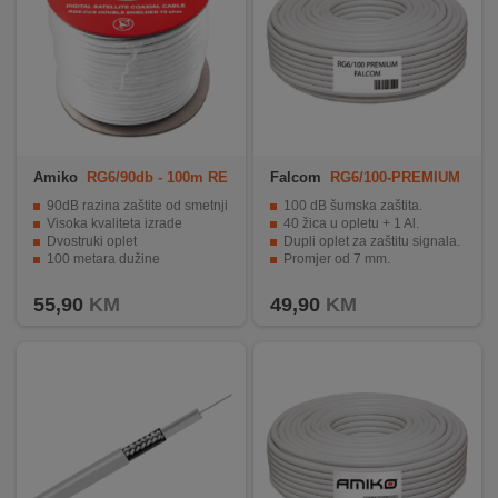
Amiko
RG6/90db - 100m RE
Falcom
RG6/100-PREMIUM
EL
90dB razina zaštite od smetnji
100 dB šumska zaštita.
Visoka kvaliteta izrade
40 žica u opletu + 1 Al.
Dvostruki oplet
Dupli oplet za zaštitu signala.
100 metara dužine
Promjer od 7 mm.
Praktična motalica
Pakiranje od 100 metara.
55,90
KM
49,90
KM