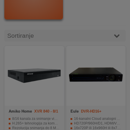
DOM
&
ALATI
Sortiranje
ENERGIJA
KLIMATIZACIJA
SECURITY
PC
&
Amiko Home
XVR 840 - 8/1
Eule
DVR-HD16+
6 H.265+
GAME
8/16 kanala za snimanje video zapisa
16-kanalni Cloud analogni AHD DVR
H.265+ tehnologija za kompresiju
HD720P/960H/D1, HDMI/VGA
Rezolucija snimanja do 8 MPixel-a
16x720P ili 16x960H ili 8x720P i 8x960H