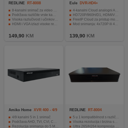
REDLINE
RT-8008
Eule
DVR-HD4+
8-kanalni snimač za video nadzor
4-kanalni Cloud analogni AHD DVR
Podržava različite vrste kamera
HD720P/960H/D1, HDMI/VGA
Visoka razlučivost i učinkovita kompresija slike
FreeIP Cloud za pristup mobitela ili laptopa
HDMI i VGA izlazi visoke rezolucije
Mod snimanja: 4x720P ili 4x 960H/D1 ili 2x720P+2x960H/D1
SATA priključak za proširenje pohrane podataka
PAL/H. 264, 4 kanala za audio ulaze
149,90
KM
139,90
KM
Amiko Home
XVR 400 - 4/9
REDLINE
RT-8004
FULL HD H.264+
4/9 kanalni 5 in 1 snimač
5 u 1 kompatibilnost s različitim kamerama
Podržava AHD, TVI, CVI, CVBS, IP kamere
Visoka rezolucija i brzina snimanja
Rezolucija snimanja do 5 MPixel-a
Ultra 265/H264 kompresija slike