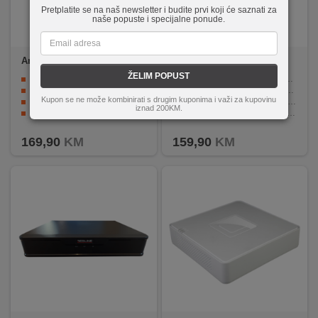
Pretplatite se na naš newsletter i budite prvi koji će saznati za
naše popuste i specijalne ponude.
Amiko Home
XVR 422
Amiko Home
XVR 442
ŽELIM POPUST
9-kanalni 5 in 1 snimač za video nadzor
Podrška za 5in1 signale (Analog / AHD / CVI / TVI / IP)
Analog/AHD/CVI/TVI 2.0/TVI 3.0/Network
H.265 kompresija za efikasno spremanje snimaka
Kupon se ne može kombinirati s drugim kuponima i važi za kupovinu
Snimanje u rezoluciji do 5 Mpixel
HDMI i VGA izlazi za prikaz uživo
iznad 200KM.
2 x USB, 1 x RJ45, 1x SATA HDD/SSD
Mrežno povezivanje i pristup s računara ili pametnog uređaja
Podrška za Android i iOS uređaje
Veliki kapacitet spremanja (HDD do 8 TB)
169,90
KM
159,90
KM