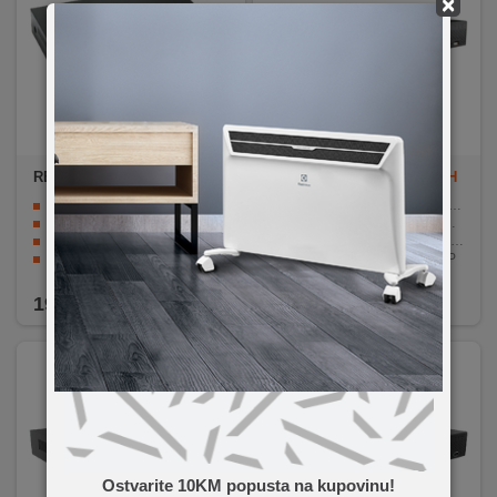
×
REDLINE
RL-3016
Amiko Home
XVR 16/16CH
HD DVR
16 kanalni Hibrid AHD/IP snimač
16-kanalni snimač za video nadzor
Rezolucija snimanja do 1080p
Kompatibilan sa raznim kamerama na tržištu
Podrška daljinskog prikaza na smartphoneu
H.264 tehnologija za visoku kvalitetu slike
HDMI i VGA video izlaz
Rezolucije snimanja do 5MP
Napajanje 12V / 5A
Sučelje USB, RJ45, HDMI, VGA, CVBS i SATA sučelje za HDD 2.5 "/ 3.5" (do 6 TB)
199,90
KM
189,90
KM
Ostvarite 10KM popusta na kupovinu!