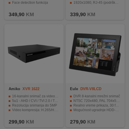
Face detection funkcija
1920x1080, RJ-45 (podrška za TCP/IP, PPPOE, DHCP, DNS, DDNS, SNTP, NTP, UPNP)
INTERNO
Različita sučelja za povezivanje s drugim uređajima.
1xSATA 2.5/3.5'' Hard Disk inferface (max. 4TB)
349,90
KM
339,90
KM
MOJ
NALOG
AKCIJE
BRENDOVI
NOVO
U
PONUDI
Amiko
XVR 1622
Eule
DVR-V8LCD
KONTAKT
16-kanalni snimač za video nadzor
DVR 8-kanalni mrežni snimač
5u1 - AHD / CVI / TVI 2.0 / TVI 3.0, IP kamere
NTSC 720x480, PAL 704x576 video prikaz
Rezolucija snimanja do 5MP
Realno vreme prikaza, 30 fps za NTSC i 25 fps za PAL
KUPOVINA
Video kompresija: H.265/H.265+/H.264/H.264+
Mogućnost ugradnje HDD-a do 2TB
NA
USB2.0, RJ45, HDMI, VGA, SATA HDD 2.5"/3.5" ( do 8 TB )
LCD 19" (1366 x 768)
RATE
299,90
KM
279,90
KM