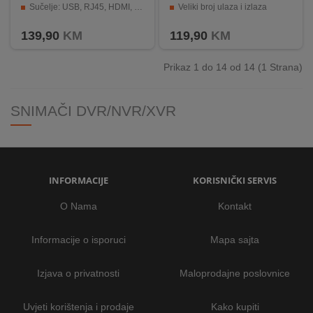
Sučelje: USB, RJ45, HDMI, VGA, SATA
Veliki broj ulaza i izlaza
Napajanje 12 V DC, dimenzije: 260 x 215 x 43 mm
SATA ulaz za tvrdi disk
139,90
KM
119,90
KM
Prikaz 1 do 14 od 14 (1 Strana)
SNIMAČI DVR/NVR/XVR
INFORMACIJE
KORISNIČKI SERVIS
O Nama
Kontakt
Informacije o isporuci
Mapa sajta
Izjava o privatnosti
Maloprodajne poslovnice
Uvjeti korištenja i prodaje
Kako kupiti