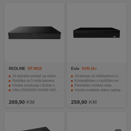
REKLAMACIJA
I
SERVIS
O
NAMA
KATALOZI
KAKO
KUPITI?
REDLINE
RT-8016
Eule
XVR-16+
16-kanalni snimač za video nadzor
16 kanala za višekamerni nadzor.
KUPOVINA
Podrška za 5 vrsta kamera
Kompatibilan s različitim vrstama kamera.
IZ
Visoka rezolucija i brzine snimanja
Fleksibilni modovi rada.
Ultra 265/H265+/H264+/H264 kodeci
Visoka kvaliteta video zapisa.
INOSTRANSTVA
HDMI i VGA izlazi za jednostavnu instalaciju
Podrška za daljinski pristup putem mobilnog uređaja.
269,90
KM
259,90
KM
OZNAKE
ENERGETSKE
UČINKOVITOSTI
DIGITALIS