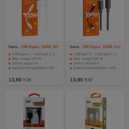
hoco.
X96 Hyper, 100W, Wh
hoco.
X96 Hyper, 100W, Crn
ite
i
USB type C – USB type C kabel za brzo punjenje
USB type C – USB type C kabel za brzo punjenje
Max. snaga 100 W
Max. snaga 100 W
Jačina struje 6 A
Jačina struje 6 A
Kabel je kompatibilan s PD protokolom
Kabel je kompatibilan s PD protokolom
Podrška za prijenosno računalo snage do 100 W
Podrška za prijenosno računalo snage do 100 W
13,90
KM
13,90
KM