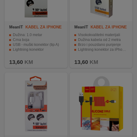
MeanIT
KABEL ZA IPHONE
MeanIT
KABEL ZA IPHONE
5 / 6
5 / 6, iPAD
Dužina: 1.0 metar
Visokokvalitetni materijali
Crna boja
Dužina kabela od 2 metra
USB - muški konektor (tip A)
Brzo i pouzdano punjenje
Lightning konektor
Lightning konektor za iPhone 5/6 i iPAD
Kompatibilan sa Iphone 5 / 6
Fleksibilan i jednostavan za pohranu
13,60
KM
13,60
KM