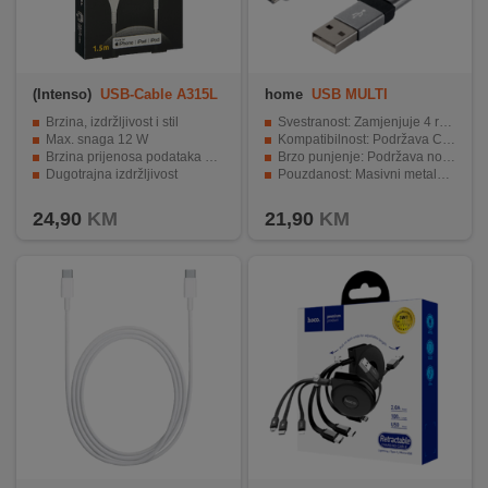
(Intenso)
USB-Cable A315L
home
USB MULTI
Brzina, izdržljivost i stil
Svestranost: Zamjenjuje 4 različita kabela.
Max. snaga 12 W
Kompatibilnost: Podržava C-C / C-microUSB / C-USB A / USB A-microUSB konekcije.
Brzina prijenosa podataka 480Mbps
Brzo punjenje: Podržava normalno, QC i PD brzo punjenje.
Dugotrajna izdržljivost
Pouzdanost: Masivni metalni oklop utikača i upleteni kabel bez zapetljavanja.
Dužina kabela 1.5 met.
Dužina: 1.5 metra, omogućava punjenje na udaljenim mjestima.
24,90
KM
21,90
KM