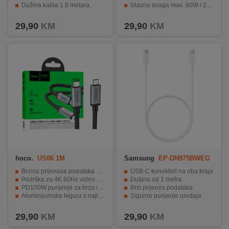
Dužina kabla 1.8 metara.
Izlazna snaga max. 60W / 20V / 3A
Bijela boja s profinjenim izgledom.
Visokokvalitetni i trajni materijali
29,90
KM
29,90
KM
hoco.
US06 1M
Samsung
EP-DN975BWEG
WW
Brzina prijenosa podataka do 20 Gbps.
USB-C konektori na oba kraja
Podrška za 4K 60Hz video prijenos.
Duljina od 1 metra
PD100W punjenje za brzo i sigurno punjenje.
Brzi prijenos podataka
Aluminijumska legura s najlonom i mrežastom pletenicom.
Sigurno punjenje uređaja
Dužina 1 metar, težina samo 56g.
Izdržljiva konstrukcija i elegantan dizajn
29,90
KM
29,90
KM