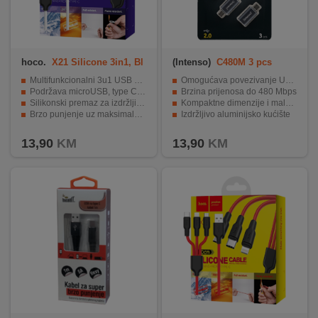
hoco.
X21 Silicone 3in1, Bl
(Intenso)
C480M 3 pcs
ack/White
Multifunkcionalni 3u1 USB kabl
Omogućava povezivanje USB-C kablova sa microUSB uređajima
Podržava microUSB, type C i Lightning konektore
Brzina prijenosa do 480 Mbps
Silikonski premaz za izdržljivost i otpornost
Kompaktne dimenzije i mala težina
Brzo punjenje uz maksimalnu jačinu od 2A
Izdržljivo aluminijsko kućište
Dužina kabela od 1.2 metara
Pakovanje od 3 adaptera za veću fleksibilnost
13,90
KM
13,90
KM