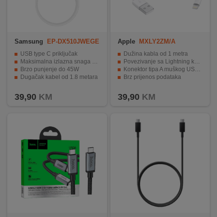
Samsung
EP-DX510JWEGE
Apple
MXLY2ZM/A
U
USB type C priključak
Dužina kabla od 1 metra
Maksimalna izlazna snaga od 100W / 20V / 5A
Povezivanje sa Lightning konektorom
Brzo punjenje do 45W
Konektor tipa A muškog USB-a
Dugačak kabel od 1.8 metara
Brz prijenos podataka
Visoka kvaliteta i pouzdanost.
Kompatibilan sa Apple uređajima
39,90
KM
39,90
KM