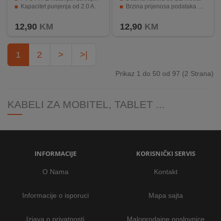
Kapacitet punjenja od 2.0 A.
Brzina prijenosa podataka do 480 Mb/s.
Mogućnost punjenja i prijenosa podataka.
Mogućnost punjenja brzinom od 2A.
12,90
KM
12,90
KM
1
2
>
>|
Prikaz 1 do 50 od 97 (2 Strana)
KABELI ZA MOBITEL, TABLET ...
INFORMACIJE
KORISNIČKI SERVIS
O Nama
Kontakt
Informacije o isporuci
Mapa sajta
Izjava o privatnosti
Maloprodajne poslovnice