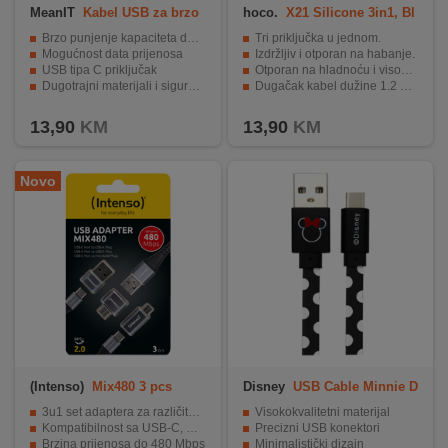
MeanIT
Kabel USB za brzo
hoco.
X21 Silicone 3in1, Bl
punjenje
ack/Red
Brzo punjenje kapaciteta do 5A
Tri priključka u jednom.
Mogućnost data prijenosa
Izdržljiv i otporan na habanje.
USB tipa C priključak
Otporan na hladnoću i visoku temperaturu.
Dugotrajni materijali i sigurnosni mehanizmi
Dugačak kabel dužine 1.2 metra.
Savitljiv i prikladan za nošenje
Visoka brzina punjenja do 2A.
13,90
KM
13,90
KM
Novo
(Intenso)
Mix480 3 pcs
Disney
USB Cable Minnie D
OTS Type-C
3u1 set adaptera za različite USB standarde
Visokokvalitetni materijal
Kompatibilnost sa USB-C, USB-A i microUSB uređajima
Precizni USB konektori
Brzina prijenosa do 480 Mbps
Minimalistički dizajn