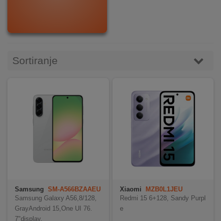
DOM
&
ALATI
Sortiranje
ENERGIJA
KLIMATIZACIJA
SECURITY
PC
&
Samsung
SM-A566BZAAEU
Xiaomi
MZB0L1JEU
C
GAME
Samsung Galaxy A56,8/128,
Redmi 15 6+128, Sandy Purpl
GrayAndroid 15,One UI 76.
e
7"display,