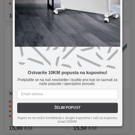
Dužina kabla od 1.0 metar.
Upotrebljiva tekstura kabela
Upletenu teksturu za smanjenje zapetljavanja.
Kompatibilnost sa svim uređajima USB tipa C
15,90
KM
15,90
KM
Ostvarite 10KM popusta na kupovinu!
Pretplatite se na naš newsletter i budite prvi koji će saznati za
naše popuste i specijalne ponude.
Xiaomi
Braided USB-C Cab
SAL
USBP A/MICRO 3
le (1m) 3A
Brzo punjenje 6 A
Dužina kabla od 3 metra.
Priključci USB-C
Konektor A u muškom obliku (tip A).
ŽELIM POPUST
Kompatibilnost QC2.0, QC3.0, PD3.0 protokoli
Konektor B u obliku USB micro (tip B).
Brzina prijenosa podataka: 480 Mbps
Brzina prijenosa od USB 2.0 i jačina od 5V / 2.1A.
Kupon se ne može kombinirati s drugim kuponima i važi za kupovinu
Dužina 1 metar
Izdržljivost i dugotrajnost kabela.
iznad 200KM.
15,90
KM
15,50
KM