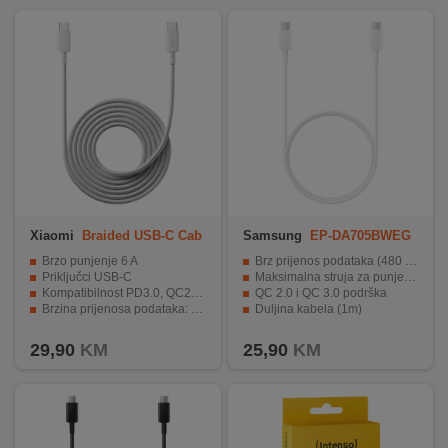
Xiaomi
Braided USB-C Cab
Samsung
EP-DA705BWEG
le (2m) 6A
WW
Brzo punjenje 6 A
Brz prijenos podataka (480 Mbps)
Priključci USB-C
Maksimalna struja za punjenje (3A)
Kompatibilnost PD3.0, QC2.0, QC3.0 protokoli
QC 2.0 i QC 3.0 podrška
Brzina prijenosa podataka: 480 Mbps
Duljina kabela (1m)
Dužina 2 metra
Kompatibilnost sa USB-C uređajima
29,90
KM
25,90
KM