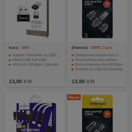
hoco.
UA6
(Intenso)
C480C 3 pcs
Adapter / konverter sa USB-A na USB type C standard
Omogućava povezivanje USB-A uređaja na USB-C portove
Utikač USB-A (muški)
Plug and play bez potrebe za instalacijom
Utičnica USB type C (ženski)
Brzina prijenosa do 480 Mbps
Podrška za USB OTG funkciju
Pakovanje od 3 adaptera za veću fleksibilnost
13,90
KM
13,90
KM
Novo