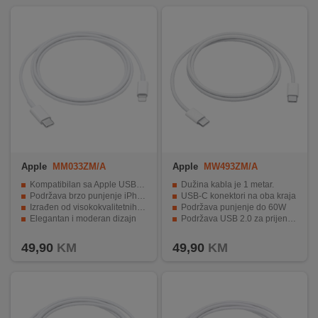
REKLAMACIJA
I
SERVIS
O
NAMA
KATALOZI
KAKO
KUPITI?
Apple
MM033ZM/A
Apple
MW493ZM/A
Kompatibilan sa Apple USB-C adapterima
Dužina kabla je 1 metar.
KUPOVINA
Podržava brzo punjenje iPhone i iPad-a
USB-C konektori na oba kraja
IZ
Izrađen od visokokvalitetnih materijala
Podržava punjenje do 60W
Elegantan i moderan dizajn
Podržava USB 2.0 za prijenos podataka
INOSTRANSTVA
Dužina kabla od 1 metar
Elegantan i moderan dizajn
49,90
KM
49,90
KM
OZNAKE
ENERGETSKE
UČINKOVITOSTI
DIGITALIS