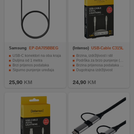
Samsung
EP-DA705BBEG
(Intenso)
USB-Cable C315L
WW
USB-C konektori na oba kraja
Brzina, izdržljivost i stil
Duljina od 1 metra
Podrška za brzo punjenje (PD) do 60 W
Brzi prijenos podataka
Brzina prijenosa podataka 480Mbps
Sigurno punjenje uređaja
Dugotrajna izdržljivost
Izdržljiva konstrukcija i elegantan dizajn
Dužina kabela 1.5 met.
25,90
KM
24,90
KM