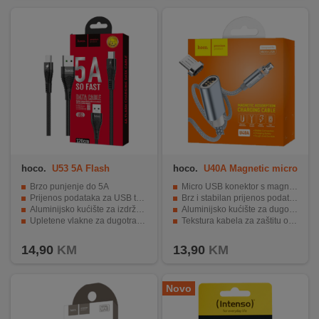
hoco.
U53 5A Flash
hoco.
U40A Magnetic micro
USB
Brzo punjenje do 5A
Micro USB konektor s magnetom
Prijenos podataka za USB tip C
Brz i stabilan prijenos podataka
Aluminijsko kućište za izdržljivost
Aluminijsko kućište za dugotrajnost
Upletene vlakne za dugotrajnost
Tekstura kabela za zaštitu od habanja
Duljina kabela od 1.2 metra
1.0 metarska dužina i 2.0 A brzina
14,90
KM
13,90
KM
Novo