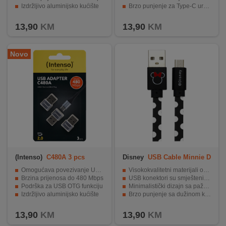
Izdržljivo aluminijsko kućište
Brzo punjenje za Type-C uređaje
Kompaktne dimenzije idealne za nošenje
Dug životni vijek proizvoda
13,90
KM
13,90
KM
Novo
(Intenso)
C480A 3 pcs
Disney
USB Cable Minnie D
OTS Micro
Omogućava povezivanje USB-C uređaja na USB-A portove
Visokokvalitetni materijali osiguravaju trajnost
Brzina prijenosa do 480 Mbps
USB konektori su smješteni u čvrsta kućišta
Podrška za USB OTG funkciju
Minimalistički dizajn sa pažnjom na detalje
Izdržljivo aluminijsko kućište
Brzo punjenje sa dužinom kabla od 1 metra
Pakovanje od 3 adaptera za veću fleksibilnost
Elegantan i bezvremenski izgled.
13,90
KM
13,90
KM