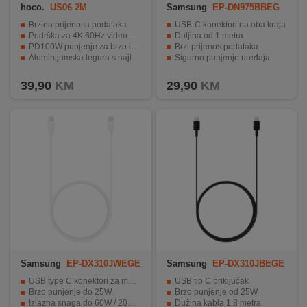
hoco.
US06 2M
Samsung
EP-DN975BBEG
WW
Brzina prijenosa podataka do 20 Gbps.
USB-C konektori na oba kraja
Podrška za 4K 60Hz video prijenos.
Duljina od 1 metra
PD100W punjenje za brzo i sigurno punjenje.
Brzi prijenos podataka
Aluminijumska legura s najlonom i mrežastom pletenicom.
Sigurno punjenje uređaja
Dužina 2 metra, težina samo 56g.
Izdržljiva konstrukcija i elegantan dizajn
39,90
KM
29,90
KM
Samsung
EP-DX310JWEGE
Samsung
EP-DX310JBEGE
U
U
USB type C konektori za moderne uređaje.
USB tip C priključak
Brzo punjenje do 25W.
Brzo punjenje od 25W
Izlazna snaga do 60W / 20V / 3A.
Dužina kabla 1.8 metra