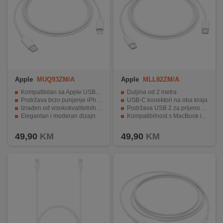
Apple
MUQ93ZM/A
Apple
MLL82ZM/A
Kompatibilan sa Apple USB-C adapterima
Duljina od 2 metra
Podržava brzo punjenje iPhone i iPad-a
USB-C konektori na oba kraja
Izrađen od visokokvalitetnih materijala
Podržava USB 2 za prijenos podataka
Elegantan i moderan dizajn
Kompatibilnost s MacBook i MacBook Pro
Dužina kabla od 1 metar
Izdržljivost i otpornost na habanje.
49,90
KM
49,90
KM