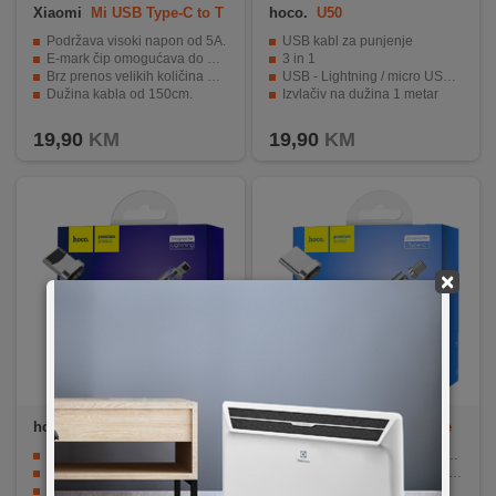
Xiaomi
Mi USB Type-C to T
hoco.
U50
ype-C Cable 150cm
Podržava visoki napon od 5A.
USB kabl za punjenje
E-mark čip omogućava do 100W snage.
3 in 1
Brz prenos velikih količina podataka.
USB - Lightning / micro USB / type C
Dužina kabla od 150cm.
Izvlačiv na dužina 1 metar
Podržava širok raspon uređaja sa USB-C portom.
2 A max.
19,90
KM
19,90
KM
×
hoco.
U40A Magnetic Light
hoco.
U40A Magnetic type
ning
C
Lightning konektor s neodimium magnetom.
Neodimium magnetni konektor tipa C
Brzina punjenja od 2.0 A.
Brzo punjenje brzinom od 2.0 A
Aluminijsko kućište za izdržljivost.
Dužina kabela od 1.0 metra