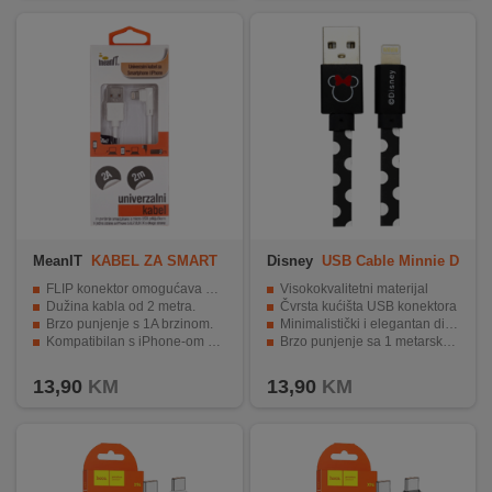
MeanIT
KABEL ZA SMART
Disney
USB Cable Minnie D
PHONE/IPHONE
OTS IP
FLIP konektor omogućava priključivanje s bilo koje strane.
Visokokvalitetni materijal
Dužina kabla od 2 metra.
Čvrsta kućišta USB konektora
Brzo punjenje s 1A brzinom.
Minimalistički i elegantan dizajn
Kompatibilan s iPhone-om 5/6/7 i Smartphone-om.
Brzo punjenje sa 1 metarskom dužinom kabla
Izdržljiv i otporan na habanje.
Prepoznatljivi lik Minnie Mouse
13,90
KM
13,90
KM