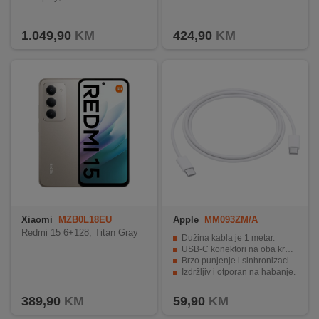
INTERNO
1.049,90
KM
424,90
KM
MOJ
NALOG
AKCIJE
BRENDOVI
NOVO
U
PONUDI
Xiaomi
MZB0L18EU
Apple
MM093ZM/A
Redmi 15 6+128, Titan Gray
KONTAKT
Dužina kabla je 1 metar.
USB-C konektori na oba kraja.
Brzo punjenje i sinhronizacija uređaja.
KUPOVINA
Izdržljiv i otporan na habanje.
NA
Kompatibilan sa određenim iPad modelima.
RATE
389,90
KM
59,90
KM