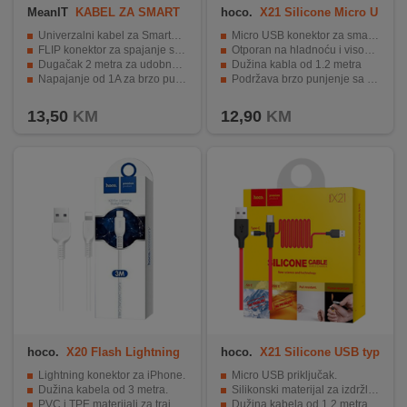
MeanIT
KABEL ZA SMART
hoco.
X21 Silicone Micro U
PHONE/IPHONE
SB, Black/Red
Univerzalni kabel za Smartphone i iPhone.
Micro USB konektor za smartphone
FLIP konektor za spajanje s obje strane.
Otporan na hladnoću i visoku temperaturu
Dugačak 2 metra za udobno korištenje.
Dužina kabla od 1.2 metra
Napajanje od 1A za brzo punjenje.
Podržava brzo punjenje sa 2A
Metalni oplet za izdržljivost i dugotrajnost.
Izdržljiv i kvalitetan dizajn
13,50
KM
12,90
KM
hoco.
X20 Flash Lightning
hoco.
X21 Silicone USB typ
3m
e C, Black/Red
Lightning konektor za iPhone.
Micro USB priključak.
Dužina kabela od 3 metra.
Silikonski materijal za izdržljivost.
PVC i TPE materijali za trajnost.
Dužina kabela od 1.2 metra.