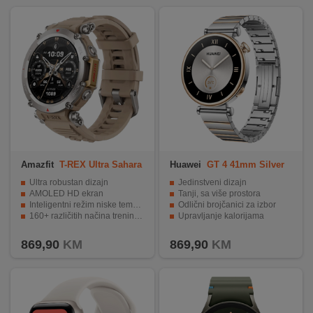
Amazfit
T-REX Ultra Sahara
Huawei
GT 4 41mm Silver
Stainless EU
Ultra robustan dizajn
Jedinstveni dizajn
AMOLED HD ekran
Tanji, sa više prostora
Inteligentni režim niske temperature
Odlični brojčanici za izbor
160+ različitih načina treninga
Upravljanje kalorijama
10ATM vodootporno
Posebna pažnja za zdravlje žena
869,90
KM
869,90
KM