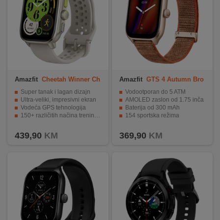
Amazfit
Cheetah Winner Ch
Amazfit
GTS 4 Autumn Bro
ampagne
wn
Super tanak i lagan dizajn
Vodootporan do 5 ATM
Ultra-veliki, impresivni ekran
AMOLED zaslon od 1.75 inča
Vodeća GPS tehnologija
Baterija od 300 mAh
150+ različitih načina treninga
154 sportska režima
5ATM vodootporno
Napredne funkcije poput NFC plaćanja.
439,90
KM
369,90
KM