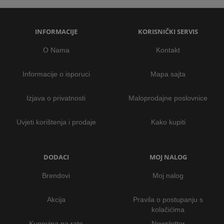
INFORMACIJE
KORISNIČKI SERVIS
O Nama
Kontakt
Informacije o isporuci
Mapa sajta
Izjava o privatnosti
Maloprodajne poslovnice
Uvjeti korištenja i prodaje
Kako kupiti
DODACI
MOJ NALOG
Brendovi
Moj nalog
Akcija
Pravila o postupanju s
kolačićima
Kupovina na rate
Newsletter