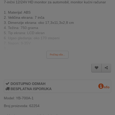
7-inčni 12/24V HD monitor za automobil, monitor kućni računar
INTERNO
1. Materijal: ABS
2. Veličina ekrana: 7 inča
MOJ
3. Dimenzije ekrana: oko 17,3x11,3x2,8 cm
NALOG
4. Težina: 750 grama
5. Tip ekrana: LCD ekran
6. Ugao gledanja: oko 170 stepeni
AKCIJE
7. Napon: 9-35V
8...
BRENDOVI
Pročitaj više...
NOVO
U
PONUDI
DOSTUPNO ODMAH
KONTAKT
nfo
BESPLATNA ISPORUKA
KUPOVINA
Model: YB-700A-1
NA
Broj proizvoda: 62254
RATE