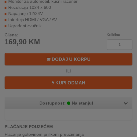
Monitor za automobil, kućni računar
REKLAMACIJA
Rezolucija 1024 x 600
I
Napajanje 12/24V
SERVIS
Interfejs HDMI / VGA / AV
Ugrađeni zvučnik
O
Cijena:
NAMA
Količina
169,90
KM
KATALOZI
DODAJ U KORPU
KAKO
KUPITI?
ILI
KUPOVINA
KUPI ODMAH
IZ
INOSTRANSTVA
Dostupnost:
Na stanju!
OZNAKE
ENERGETSKE
UČINKOVITOSTI
PLAĆANJE POUZEĆEM
Plaćanje gotovinom prilikom preuzimanja
DIGITALIS