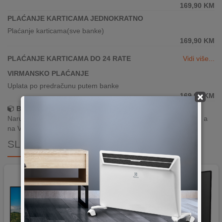
169,90
KM
PLAĆANJE KARTICAMA JEDNOKRATNO
Plaćanje karticama(sve banke)
169,90
KM
PLAĆANJE KARTICAMA DO 24 RATE
Vidi više...
VIRMANSKO PLAĆANJE
Uplata po predračunu putem banke
×
169,90
KM
Brza dostava!
Narudžbe zaprimljene radnim danima do 13h šaljemo isti dan, a
na Vašoj adresi paket je već za 24–48h.
SLIČNI PROIZVODI