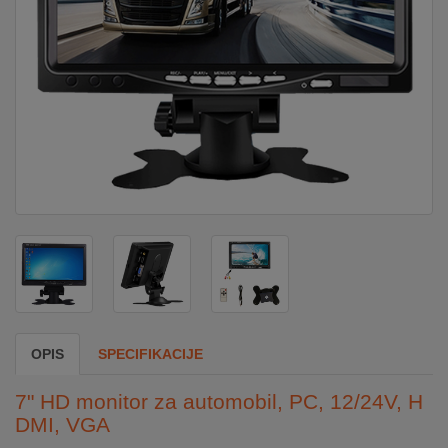
DOM
&
ALATI
ENERGIJA
KLIMATIZACIJA
SECURITY
OPIS
SPECIFIKACIJE
PC
&
7" HD monitor za automobil, PC, 12/24V, H
GAME
DMI, VGA