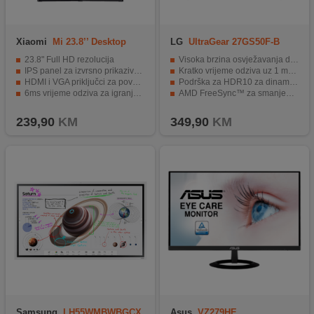
Xiaomi
Mi 23.8’’ Desktop
LG
UltraGear 27GS50F-B
Monitor 1C
23.8" Full HD rezolucija
Visoka brzina osvježavanja do 180 Hz za glatko igranje
IPS panel za izvrsno prikazivanje slika
Kratko vrijeme odziva uz 1 ms MBR
HDMI i VGA priključci za povezivanje
Podrška za HDR10 za dinamičnije boje
6ms vrijeme odziva za igranje igara
AMD FreeSync™ za smanjeno kidanje slike
Gotovo nevidljiv okvir za veće slike
Gejming funkcije poput Dynamic Action Sync i FPS brojača
239,90
KM
349,90
KM
Samsung
LH55WMBWBGCX
Asus
VZ279HE