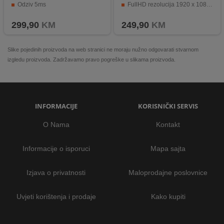
Odziv 5ms
FullHD rezolucija 1920 x 1080 @ 75 Hz
Povezivost: D-SUB, HDMI
Povezivost HDMI, VGA, audio izlaz
299,90
KM
249,90
KM
Slike pojedinih proizvoda na web stranici ne moraju nužno odgovarati stvarnom
izgledu proizvoda. Zadržavamo pravo pogreške u slikama proizvoda.
INFORMACIJE
KORISNIČKI SERVIS
O Nama
Kontakt
Informacije o isporuci
Mapa sajta
Izjava o privatnosti
Maloprodajne poslovnice
Uvjeti korištenja i prodaje
Kako kupiti