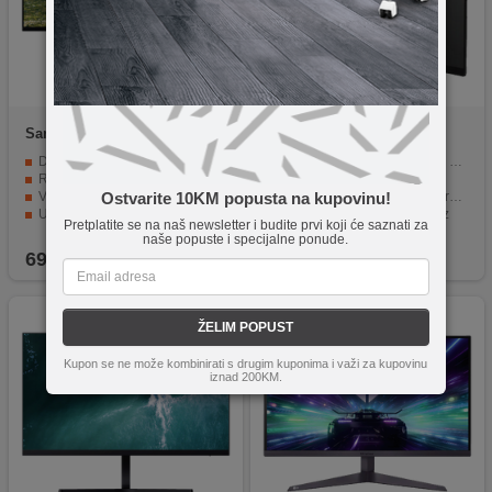
Samsung
LS32AM500NRXE
Zeus
ZUS215IPS
N
Dijagonala ekrana od 32 inča.
IPS LED monitor dijagonale 21.5"
Rezolucija FullHD 1980 x 1020.
Rezolucija FullHD
VA panel za dublje crne boje.
Osvjetljenje 250 cd/m², kontrast 3000 : 1
Ostvarite 10KM popusta na kupovinu!
Ugrađeni zvučnici od 5W s Dolby Digital Plus.
Odziv 5ms, osvježenje 75Hz
Pretplatite se na naš newsletter i budite prvi koji će saznati za
Povezivost: HDMI, USB, WiFi i Bluetooth.
Povezivost: HDMI, VGA, audio in
naše popuste i specijalne ponude.
699,90
KM
179,90
KM
ŽELIM POPUST
Kupon se ne može kombinirati s drugim kuponima i važi za kupovinu
iznad 200KM.