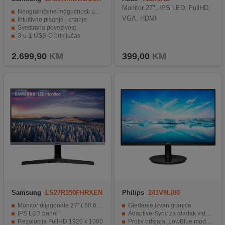
EN
Monitor 27", IPS LED, FullHD,
Neograničene mogućnosti učenja
VGA, HDMI
Intuitivno pisanje i crtanje
Svestrana povezivost
3-u-1 USB-C priključak
SmartView+
2.699,90
KM
399,00
KM
Samsung
LS27R350FHRXEN
Philips
241V8L/00
Monitor dijagonale 27" ( 68.6 cm )
Gledanje izvan granica
IPS LED panel
Adaptive-Sync za gladak video prikaz
Rezolucija FullHD 1920 x 1080
Protiv odsjaja, LowBlue moda i bez treperenja