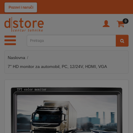
KATEGORIJE
Pozovi i naruči
0
TV
&
SAT
Naslovna
MOBILNI
UREĐAJI
7" HD monitor za automobil, PC, 12/24V, HDMI, VGA
AUDIO
KABLOVI
KUĆANSKI
APARATI