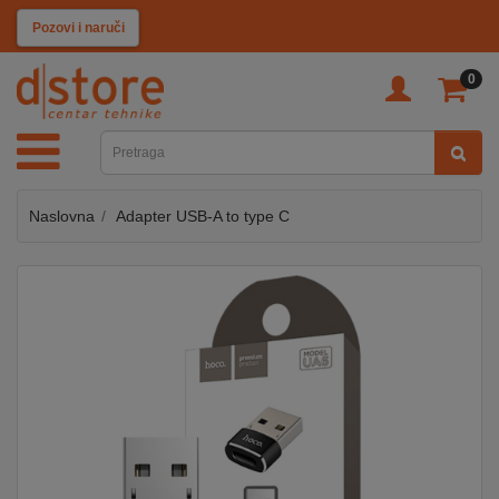
KATEGORIJE
Pozovi i naruči
0
TV
&
SAT
Naslovna
Adapter USB-A to type C
MOBILNI
UREĐAJI
AUDIO
KABLOVI
KUĆANSKI
APARATI