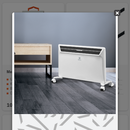
×
MeanIT
KABEL ZA
home
USB MULTI
SMARTPHONE
Univerzalni kabl za Smartphone.
Svestranost: Zamjenjuje 4 različita kabela.
Kompatibilan s USB i USB C.
Kompatibilnost: Podržava C-C / C-microUSB / C-USB A / USB A-microUSB konekcije.
Brzina prijenosa podataka od 10Gbps.
Brzo punjenje: Podržava normalno, QC i PD brzo punjenje.
Duljina od 2 metra.
Pouzdanost: Masivni metalni oklop utikača i upleteni kabel bez zapetljavanja.
Snaga od 2A za brzo punjenje.
Dužina: 1.5 metra, omogućava punjenje na udaljenim mjestima.
10,00
KM
21,90
KM