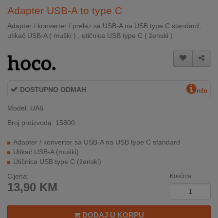
INTERNO
Adapter USB-A to type C
Adapter / konverter / prelaz sa USB-A na USB type C standard,
utikač USB-A ( muški ) , utičnica USB type C ( ženski )
MOJ
NALOG
AKCIJE
DOSTUPNO ODMAH
nfo
BRENDOVI
Model: UA6
NOVO
Broj proizvoda: 15800
U
PONUDI
Adapter / konverter sa USB-A na USB type C standard
Utikač USB-A (muški)
KONTAKT
Utičnica USB type C (ženski)
Cijena:
Količina
KUPOVINA
13,90
KM
NA
RATE
DODAJ U KORPU