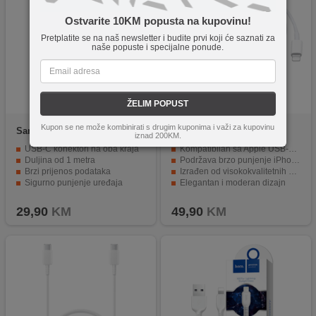
Ostvarite 10KM popusta na kupovinu!
Pretplatite se na naš newsletter i budite prvi koji će saznati za
naše popuste i specijalne ponude.
ŽELIM POPUST
Kupon se ne može kombinirati s drugim kuponima i važi za kupovinu
Samsung
EP-
Apple
MUQ93ZM/A
iznad 200KM.
DN975BBEGWW
USB-C konektori na oba kraja
Kompatibilan sa Apple USB-C adapterima
Duljina od 1 metra
Podržava brzo punjenje iPhone i iPad-a
Brzi prijenos podataka
Izrađen od visokokvalitetnih materijala
Sigurno punjenje uređaja
Elegantan i moderan dizajn
Izdržljiva konstrukcija i elegantan dizajn
Dužina kabla od 1 metar
29,90
KM
49,90
KM