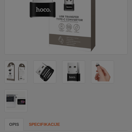
DOM
&
ALATI
ENERGIJA
KLIMATIZACIJA
SECURITY
PC
&
GAME
OPIS
SPECIFIKACIJE