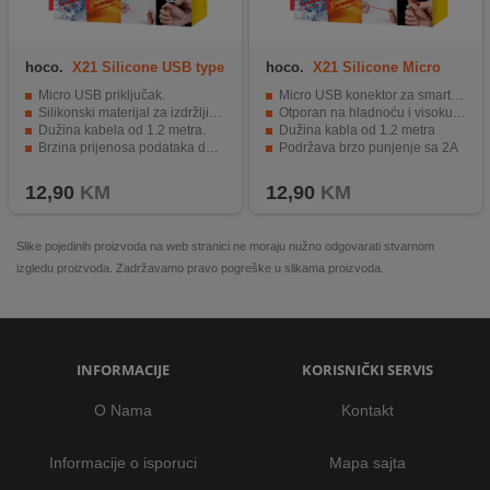
hoco.
X21 Silicone USB type
hoco.
X21 Silicone Micro
C, Black/Red
USB, Black/Red
Micro USB priključak.
Micro USB konektor za smartphone
Silikonski materijal za izdržljivost.
Otporan na hladnoću i visoku temperaturu
Dužina kabela od 1.2 metra.
Dužina kabla od 1.2 metra
Brzina prijenosa podataka do 480 Mb/s.
Podržava brzo punjenje sa 2A
Mogućnost punjenja brzinom od 2A.
Izdržljiv i kvalitetan dizajn
12,90
KM
12,90
KM
Slike pojedinih proizvoda na web stranici ne moraju nužno odgovarati stvarnom
izgledu proizvoda. Zadržavamo pravo pogreške u slikama proizvoda.
INFORMACIJE
KORISNIČKI SERVIS
O Nama
Kontakt
Informacije o isporuci
Mapa sajta