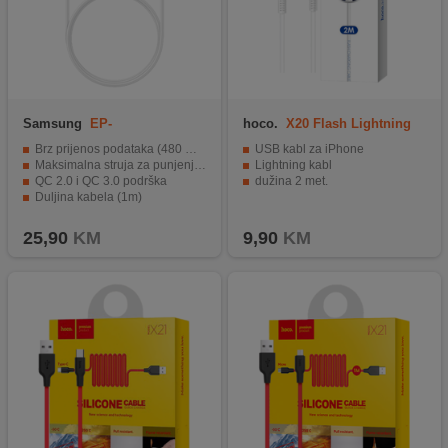
Samsung
EP-
hoco.
X20 Flash Lightning
DA705BWEGWW
Brz prijenos podataka (480 Mbps)
USB kabl za iPhone
Maksimalna struja za punjenje (3A)
Lightning kabl
QC 2.0 i QC 3.0 podrška
dužina 2 met.
Duljina kabela (1m)
Kompatibilnost sa USB-C uređajima
25,90
KM
9,90
KM