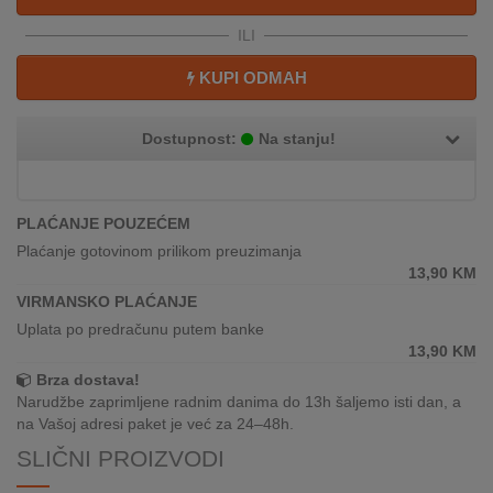
REKLAMACIJA
I
ILI
SERVIS
KUPI ODMAH
O
NAMA
Dostupnost:
Na stanju!
KATALOZI
PLAĆANJE POUZEĆEM
KAKO
KUPITI?
Plaćanje gotovinom prilikom preuzimanja
13,90
KM
KUPOVINA
VIRMANSKO PLAĆANJE
IZ
Uplata po predračunu putem banke
INOSTRANSTVA
13,90
KM
Brza dostava!
OZNAKE
Narudžbe zaprimljene radnim danima do 13h šaljemo isti dan, a
ENERGETSKE
na Vašoj adresi paket je već za 24–48h.
UČINKOVITOSTI
SLIČNI PROIZVODI
DIGITALIS