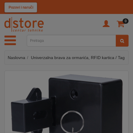
KATEGORIJE
Pozovi i naruči
0
TV
&
SAT
Naslovna
Univerzalna brava za ormarića, RFID kartica / Tag
MOBILNI
UREĐAJI
AUDIO
KABLOVI
KUĆANSKI
APARATI