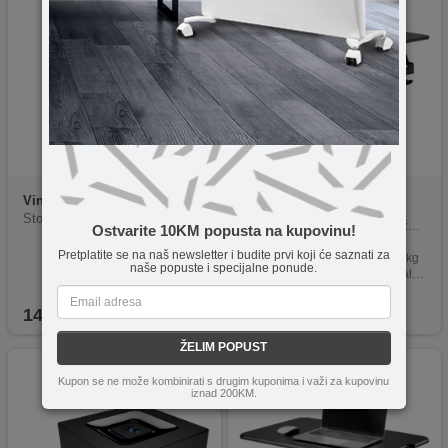
VinGo
Stolica 2011, crna
Ergo Office
ER-409
Stolica, uredska
Polica za monitor za montažu na ploču stola
Ostvarite 10KM popusta na kupovinu!
Površina 100 x 26 cm
Pretplatite se na naš newsletter i budite prvi koji će saznati za
Maksimalna nosivost do 20 kg
naše popuste i specijalne ponude.
Brza montaža pomoću stezaljke za stol
Dobro rješenje za više prostora i reda na radnom stolu
149,90
KM
79,90
KM
ŽELIM POPUST
Kupon se ne može kombinirati s drugim kuponima i važi za kupovinu
iznad 200KM.