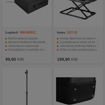
Logitech
980-000912
home
SST 01
Bežični prijenos glazbe
Visoka otpornost na udarce i habanje.
Wireless Multipoint Bluetooth tehnologija
5 podešavanja visine od 45 do 405 mm.
Jednostavno uparivanje
Ultra tanak profil koji štedi prostor.
Kompatibilan s različitim zvučnicima
Drška za lako podešavanje visine.
Domet do 15 metara.
EVA pjena štiti sto od ogrebotina.
99,90
KM
199,90
KM