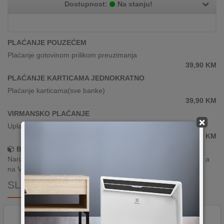
Dostupnost:
Na stanju!
PLAĆANJE POUZEĆEM
Plaćanje gotovinom prilikom preuzimanja
39,90
KM
PLAĆANJE KARTICAMA JEDNOKRATNO
Plaćanje karticama(sve banke)
39,90
KM
VIRMANSKO PLAĆANJE
×
Uplata po predračunu putem banke
39,90
KM
Brza dostava!
Narudžbe zaprimljene radnim danima do 13h šaljemo isti dan, a
na Vašoj adresi paket je već za 24–48h.
SLIČNI PROIZVODI