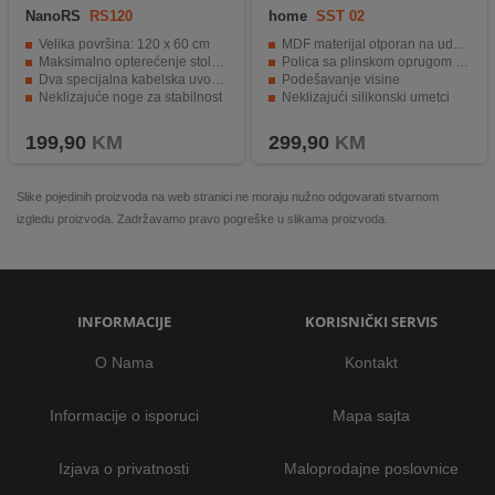
NanoRS
RS120
home
SST 02
Velika površina: 120 x 60 cm
MDF materijal otporan na udarce
Maksimalno opterećenje stola: do 50 kg
Polica sa plinskom oprugom za tastaturu
Dva specijalna kabelska uvoda (ušice)
Podešavanje visine
Neklizajuće noge za stabilnost
Neklizajući silikonski umetci
Ergonomski dizajn za najbolje iskustvo igranja
Nosivost max. 15 kg
199,90
KM
299,90
KM
Slike pojedinih proizvoda na web stranici ne moraju nužno odgovarati stvarnom
izgledu proizvoda. Zadržavamo pravo pogreške u slikama proizvoda.
INFORMACIJE
KORISNIČKI SERVIS
O Nama
Kontakt
Informacije o isporuci
Mapa sajta
Izjava o privatnosti
Maloprodajne poslovnice