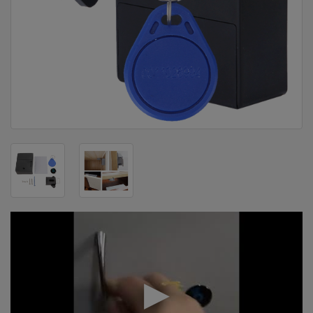
DOM
&
ALATI
ENERGIJA
KLIMATIZACIJA
SECURITY
PC
&
GAME