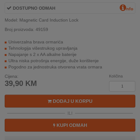
REKLAMACIJA
DOSTUPNO ODMAH
nfo
I
SERVIS
Model: Magnetic Card Induction Lock
Broj proizvoda: 49159
O
NAMA
Univerzalna brava ormarića
Tehnologija višestrukog upravljanja
KATALOZI
Napajanje s 2 x AA alkalne baterije
Ultra niska potrošnja energije, duže korištenje
KAKO
Pogodno za jednostruka otvorena vrata ormara
KUPITI?
Cijena:
Količina
39,90
KM
KUPOVINA
IZ
INOSTRANSTVA
DODAJ U KORPU
OZNAKE
ILI
ENERGETSKE
UČINKOVITOSTI
KUPI ODMAH
DIGITALIS