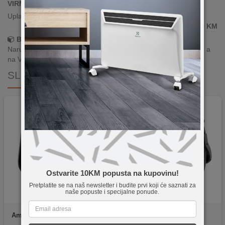
VIRMANSKO PLAĆANJE
Uplata po predračunu putem banke
999,00
KM
Brza dostava!
Narudžbe zaprimljene radnim danima do 13h šaljemo isti dan, a
na Vašoj adresi paket je već za 24–48h.
SLIČNI PROIZVODI
Ostvarite 10KM popusta na kupovinu!
Pretplatite se na naš newsletter i budite prvi koji će saznati za
naše popuste i specijalne ponude.
Amazfit
GTS 4 Infinite Black
MeanIT
WATCH 4G -
CALLING