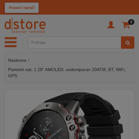
KATEGORIJE
Pozovi i naruči
0
TV
&
SAT
Naslovna
MOBILNI
UREĐAJI
Pametni sat, 1.28" AMOLED, vodootporan 20ATM, BT, WiFi,
GPS
AUDIO
KABLOVI
KUĆANSKI
APARATI