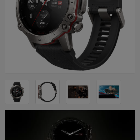
DOM
&
ALATI
ENERGIJA
KLIMATIZACIJA
SECURITY
PC
&
GAME