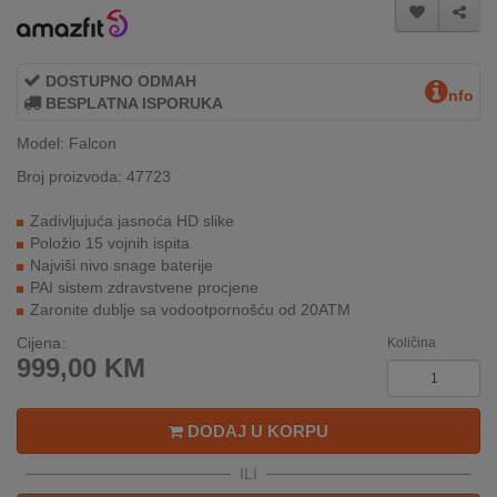
REKLAMACIJA
I
SERVIS
DOSTUPNO ODMAH
nfo
BESPLATNA ISPORUKA
O
NAMA
Model: Falcon
Broj proizvoda: 47723
KATALOZI
Zadivljujuća jasnoća HD slike
KAKO
Položio 15 vojnih ispita
KUPITI?
Najviši nivo snage baterije
PAI sistem zdravstvene procjene
KUPOVINA
Zaronite dublje sa vodootpornošću od 20ATM
IZ
Cijena:
INOSTRANSTVA
Količina
999,00
KM
OZNAKE
ENERGETSKE
DODAJ U KORPU
UČINKOVITOSTI
ILI
DIGITALIS