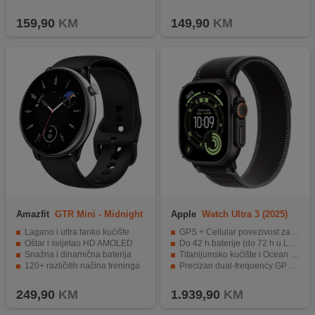
Kompatibilnost iOS i Android uređaji
5ATM otpornost na vodu
159,90
KM
149,90
KM
Amazfit
GTR Mini - Midnight
Apple
Watch Ultra 3 (2025)
Black
5G 49mm Black
Lagano i ultra tanko kućište
GPS + Cellular povezivost za autonomnu upotrebu bez iPhone-a
Oštar i svijetao HD AMOLED
Do 42 h baterije (do 72 h u Low Power Mode)
Snažna i dinamična baterija
Titanijumsko kućište i Ocean Band za izdržljivost i udobnost
120+ različitih načina treninga
Precizan dual-frequency GPS za sportske aktivnosti i navigaciju
5ATM vodootporno
Napredni senzori za zdravlje i aktivnost (puls, SpO2, temperatura, itd.)
249,90
KM
1.939,90
KM