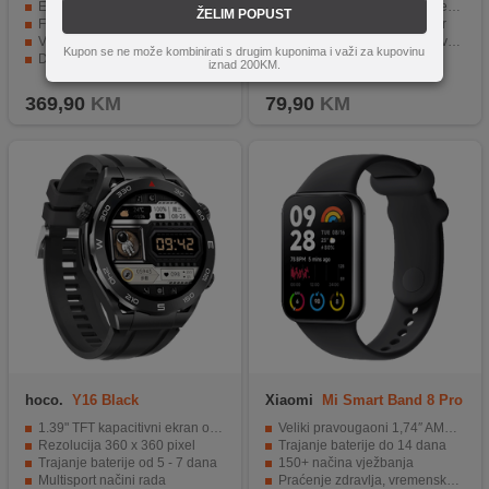
Elegantan i modern izgled sata.
Mogućnost telefoniranja direktno sa sata
ŽELIM POPUST
Funkcije praćenja aktivnosti i srčane frekvencije.
1.44" ekran osjetljiv na dodir
Vodootporan do 50 metara dubine.
Kamera vanjski mikrofon i zvučnik
Kupon se ne može kombinirati s drugim kuponima i važi za kupovinu
Dugotrajna baterija koja traje do 12 dana.
Alarm, kalkulator i štoperica
iznad 200KM.
Mogućnost povezivanja sa pametnim telefonom putem Bluetooth-a.
Aplikacija SeTracker 2
369,90
KM
79,90
KM
hoco.
Y16 Black
Xiaomi
Mi Smart Band 8 Pro
1.39" TFT kapacitivni ekran osetljiv na dodir
Veliki pravougaoni 1,74″ AMOLED ekran
Rezolucija 360 x 360 pixel
Trajanje baterije do 14 dana
Trajanje baterije od 5 - 7 dana
150+ načina vježbanja
Multisport načini rada
Praćenje zdravlja, vremenska prognoza, rasporedi ...