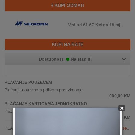
KUPI ODMAH
Već od 61.67 KM na 18 mj.
KUPI NA RATE
Dostupnost:
Na stanju!
PLAĆANJE POUZEĆEM
Plaćanje gotovinom prilikom preuzimanja
999,00
KM
PLAĆANJE KARTICAMA JEDNOKRATNO
×
Plaćanje karticama(sve banke)
999,00
KM
PLAĆANJE KARTICAMA DO 24 RATE
Vidi više...