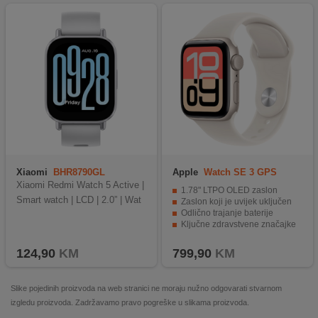
Xiaomi
BHR8790GL
Apple
Watch SE 3 GPS
44mm Starlight
Xiaomi Redmi Watch 5 Active |
1.78" LTPO OLED zaslon
Smart watch | LCD | 2.0” | Wat
Zaslon koji je uvijek uključen
Odlično trajanje baterije
Ključne zdravstvene značajke
Odličan fitness partner
124,90
KM
799,90
KM
Slike pojedinih proizvoda na web stranici ne moraju nužno odgovarati stvarnom
izgledu proizvoda. Zadržavamo pravo pogreške u slikama proizvoda.