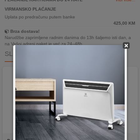
VIRMANSKO PLAĆANJE
Uplata po predračunu putem banke
425,00
KM
Brza dostava!
Narudžbe zaprimljene radnim danima do 13h šaljemo isti dan, a
na Vašoj adresi paket je već za 24–48h.
×
SLIČNI PROIZVODI