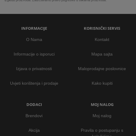
izgledu proizvoda. Zadržavamo pravo pogreške u slikama proizvoda.
INFORMACIJE
KORISNIČKI SERVIS
O Nama
Kontakt
Informacije o isporuci
Mapa sajta
Izjava o privatnosti
Maloprodajne poslovnice
Uvjeti korištenja i prodaje
Kako kupiti
DODACI
MOJ NALOG
Brendovi
Moj nalog
Akcija
Pravila o postupanju s