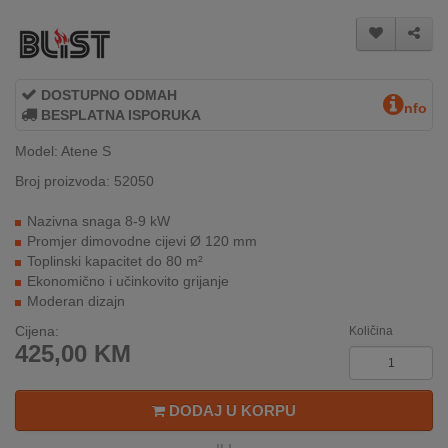
INTERNO
MOJ
DOSTUPNO ODMAH
NALOG
nfo
BESPLATNA ISPORUKA
Model: Atene S
AKCIJE
Broj proizvoda: 52050
BRENDOVI
Nazivna snaga 8-9 kW
Promjer dimovodne cijevi Ø 120 mm
NOVO
Toplinski kapacitet do 80 m²
U
Ekonomično i učinkovito grijanje
PONUDI
Moderan dizajn
KONTAKT
Cijena:
Količina
425,00
KM
KUPOVINA
NA
DODAJ U KORPU
RATE