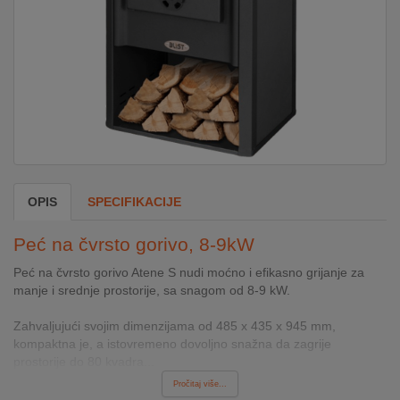
DOM
&
ALATI
ENERGIJA
OPIS
SPECIFIKACIJE
KLIMATIZACIJA
Peć na čvrsto gorivo, 8-9kW
SECURITY
Peć na čvrsto gorivo Atene S nudi moćno i efikasno grijanje za
manje i srednje prostorije, sa snagom od 8-9 kW.
PC
Zahvaljujući svojim dimenzijama od 485 x 435 x 945 mm,
&
kompaktna je, a istovremeno dovoljno snažna da zagrije
GAME
prostorije do 80 kvadra...
Pročitaj više...