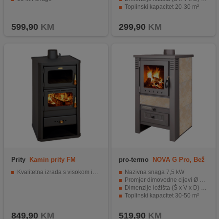
Toplinski kapacitet 20-30 m²
Elegantan dizajn
599,90
KM
299,90
KM
Prity
Kamin prity FM
pro-termo
NOVA G Pro, Bež
Kvalitetna izrada s visokom iskoristivošću
Nazivna snaga 7,5 kW
Promjer dimovodne cijevi Ø 120 mm
Dimenzije ložišta (Š x V x D) 300 x 430 x 355 mm
Toplinski kapacitet 30-50 m²
Vatrootporno keramičko staklo
849,90
KM
519,90
KM