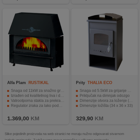
Alfa Plam
RUSTIKAL
Prity
THALIA ECO
Snaga od 11kW za snažno grijanje
Snaga od 5.5kW za grijanje do 40m²
Izrađen od kvalitetnog liva i debelih limenih ploča
Priključak na dimnjak odozgo
Vatrootporna stakla za prekrasan pogled na vatru
Dimenzije otvora za loženje (27 x 30)
Regulator zraka za lako podešavanje temperature
Dimenzije ložišta (34 x 36 x 33)
Efikasan stepen iskorištenja od 71.4 / 75.7%
Minimalna emisija štetnih plinova
1.369,00
KM
329,90
KM
Slike pojedinih proizvoda na web stranici ne moraju nužno odgovarati stvarnom