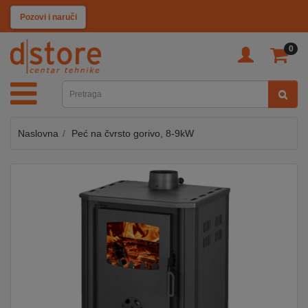
KATEGORIJE
Pozovi i naruči
0
TV
&
SAT
Naslovna
Peć na čvrsto gorivo, 8-9kW
MOBILNI
UREĐAJI
AUDIO
KABLOVI
KUĆANSKI
APARATI