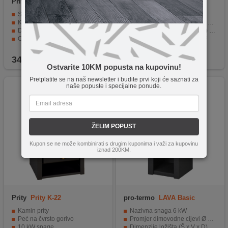
Prity
Thali Nella
pro-termo
NOVA G Pro,
Crvena
Snaga od 6.5 kW.
Nazivna snaga 7,5 kW
Kompatibilna s drvetom, ugljem i briketima.
Promjer dimovodne cijevi Ø 120 mm
Dimenzije od 820 x 450 x 400 mm.
Dimenzije ložišta (Š x V x D) 300 x 430 x 355 mm
Odličan odvod dimnih plinova.
Toplinski kapacitet 30-50 m²
Zagrijava prostorije do 100 kvadratnih metara.
Vatrootporno keramičko staklo
349,00
KM
519,90
KM
Ostvarite 10KM popusta na kupovinu!
Pretplatite se na naš newsletter i budite prvi koji će saznati za
naše popuste i specijalne ponude.
ŽELIM POPUST
Kupon se ne može kombinirati s drugim kuponima i važi za kupovinu
iznad 200KM.
Prity
Prity K-22
pro-termo
LAVA Basic
Kamin prity
Nazivna snaga 6 kW
Peć na čvrsto gorivo
Promjer dimovodne cijevi Ø 120 mm
10 kW snage
Dimenzije ložišta (Š x V x D) 240 x 280 x 280 mm