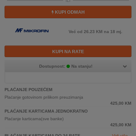
ILI
REKLAMACIJA
I
KUPI ODMAH
SERVIS
O
Već od 26.23 KM na 18 mj.
NAMA
KATALOZI
KUPI NA RATE
KAKO
Dostupnost:
Na stanju!
KUPITI?
KUPOVINA
IZ
PLAĆANJE POUZEĆEM
INOSTRANSTVA
Plaćanje gotovinom prilikom preuzimanja
425,00
KM
OZNAKE
PLAĆANJE KARTICAMA JEDNOKRATNO
ENERGETSKE
Plaćanje karticama(sve banke)
UČINKOVITOSTI
425,00
KM
DIGITALIS
PLAĆANJE KARTICAMA DO 24 RATE
Vidi više...