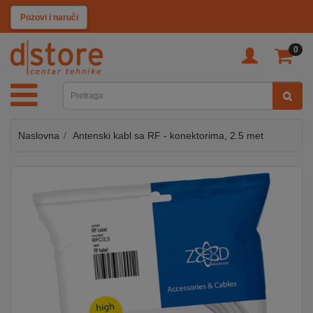
KATEGORIJE
Pozovi i naruči
0
TV
&
SAT
Naslovna
Antenski kabl sa RF - konektorima, 2.5 met
MOBILNI
UREĐAJI
AUDIO
KABLOVI
KUĆANSKI
APARATI