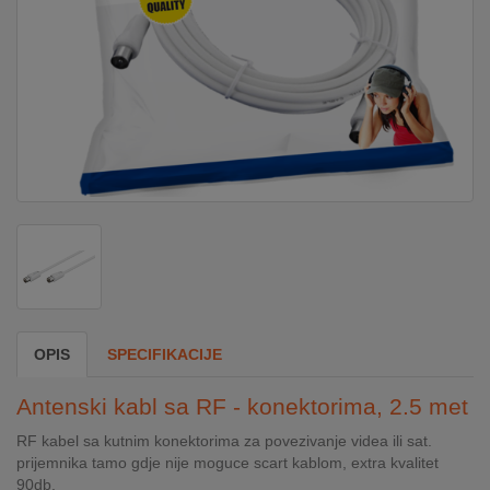
DOM
&
ALATI
ENERGIJA
KLIMATIZACIJA
SECURITY
OPIS
SPECIFIKACIJE
PC
Antenski kabl sa RF - konektorima, 2.5 met
&
GAME
RF kabel sa kutnim konektorima za povezivanje videa ili sat.
prijemnika tamo gdje nije moguce scart kablom, extra kvalitet
90db.