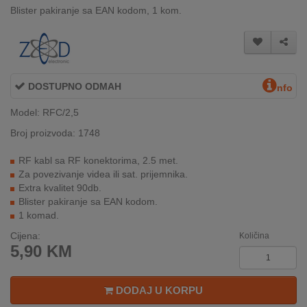
Blister pakiranje sa EAN kodom, 1 kom.
INTERNO
MOJ
NALOG
DOSTUPNO ODMAH
nfo
AKCIJE
Model: RFC/2,5
Broj proizvoda: 1748
BRENDOVI
RF kabl sa RF konektorima, 2.5 met.
NOVO
Za povezivanje videa ili sat. prijemnika.
U
Extra kvalitet 90db.
PONUDI
Blister pakiranje sa EAN kodom.
1 komad.
KONTAKT
Cijena:
Količina
5,90
KM
KUPOVINA
NA
RATE
DODAJ U KORPU