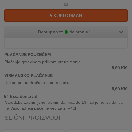
REKLAMACIJA
ILI
I
SERVIS
KUPI ODMAH
O
Dostupnost:
Na stanju!
NAMA
KATALOZI
PLAĆANJE POUZEĆEM
KAKO
Plaćanje gotovinom prilikom preuzimanja
KUPITI?
5,90
KM
VIRMANSKO PLAĆANJE
KUPOVINA
Uplata po predračunu putem banke
IZ
5,90
KM
INOSTRANSTVA
Brza dostava!
Narudžbe zaprimljene radnim danima do 13h šaljemo isti dan, a
OZNAKE
na Vašoj adresi paket je već za 24–48h.
ENERGETSKE
UČINKOVITOSTI
SLIČNI PROIZVODI
DIGITALIS