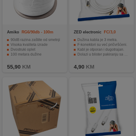
Amiko
RG6/90db - 100m
ZED electronic
FC/3,0
REEL
90dB razina zaštite od smetnji
Dužina kabla je 3 metra.
Visoka kvaliteta izrade
F-konektori su već pričvršćeni.
Dvostruki oplet
Kabl je otporan i dugotrajan.
100 metara dužine
Dolazi u blister pakiranju sa EAN kodom.
Praktična motalica
Idealna za spajanje LNB-a i motora.
55,90
KM
4,90
KM