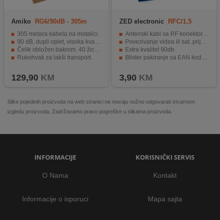
Amiko
RG6/90dB - 305m
ZED electronic
RFC/1,5
305 metara kabela na motalici.
Antenski kabl sa RF konektorima
90 dB, dupli oplet, visoka kvaliteta.
Povezivanje videa ili sat. prijemnika
Čelik obložen bakrom, 40 žica u opletu.
Extra kvalitet 90db
Rukohvati za lakši transport.
Blister pakiranje sa EAN kodom
Idealno za povezivanje antenskih sistema.
1 komad
129,90
KM
3,90
KM
Slike pojedinih proizvoda na web stranici ne moraju nužno odgovarati stvarnom
izgledu proizvoda. Zadržavamo pravo pogreške u slikama proizvoda.
INFORMACIJE
KORISNIČKI SERVIS
O Nama
Kontakt
Informacije o isporuci
Mapa sajta