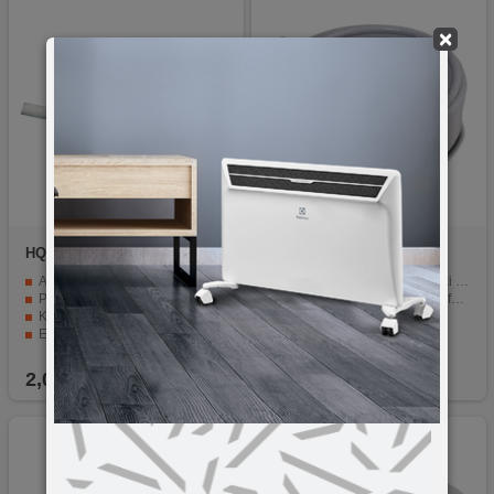
×
HQ
CX 1,5
Amiko
RG6/90dB - 20m
Antenski kabl sa RF-konektorima
Koaksijalni kabl RG-6, visoki kvalitet izrade
Povezivanje DVB-T2 prijemnika, videa ili sat. prijemnika
7mm, 48 zica u opletu x Alu folija
Kutni konektori za nemogućnost spajanja scart kablom
Dupli oplet 90 db
Extra kvalitet sa 90db
Pakovano u najlon
Dužina kabla 1.5 metra
Sa konektorima
2,00
KM
9,50
KM