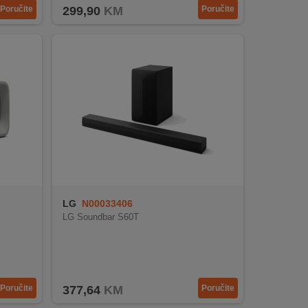
Poručite
299,90
KM
Poručite
LG
N00033406
LG Soundbar S60T
Poručite
377,64
KM
Poručite