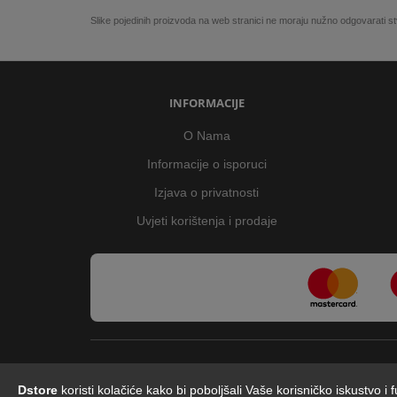
Slike pojedinih proizvoda na web stranici ne moraju nužno odgovarati
INFORMACIJE
O Nama
Informacije o isporuci
Izjava o privatnosti
Uvjeti korištenja i prodaje
Dstore
koristi kolačiće kako bi poboljšali Vaše korisničko iskustvo i