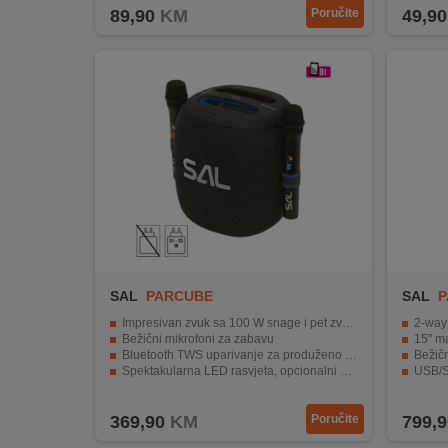
89,90
KM
Poručite
49,90
SAL
PARCUBE
SAL
P
Impresivan zvuk sa 100 W snage i pet zvučnika
2-way 
Bežični mikrofoni za zabavu
15" m
Bluetooth TWS uparivanje za produženo stereo iskustvo
Bežič
Spektakularna LED rasvjeta, opcionalni nosač za stalak
USB/S
Dugo trajanje baterije i razne mogućnosti povezivanja
LED i
369,90
KM
Poručite
799,9