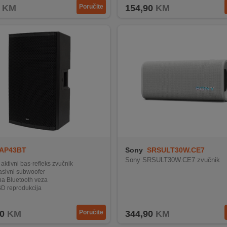
KM
Poručite
154,90
KM
AP43BT
Sony
SRSULT30W.CE7
Sony SRSULT30W.CE7 zvučnik
aktivni bas-refleks zvučnik
asivni subwoofer
na Bluetooth veza
D reprodukcija
ndikator
0
KM
Poručite
344,90
KM