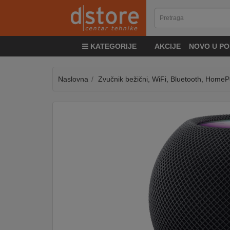
KATEGORIJE
KATEGORIJE
AKCIJE
NOVO U PO
TV
&
SAT
Naslovna
Zvučnik bežični, WiFi, Bluetooth, HomeP
MOBILNI
UREĐAJI
AUDIO
KABLOVI
KUĆANSKI
APARATI