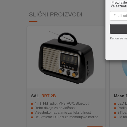
Pretplatit
REKLAMACIJA
će saznati
I
SLIČNI PROIZVODI
SERVIS
O
NAMA
Kupon se ne
KATALOZI
KAKO
KUPITI?
KUPOVINA
IZ
INOSTRANSTVA
SAL
RRT 2B
MeanI
OZNAKE
4in1: FM radio, MP3, AUX, Bluetooth
LED L
ENERGETSKE
Retro dizajn za privlačnost
Radio 
UČINKOVITOSTI
Višestruko napajanje za fleksibilnost
BT be
USB/microSD ulazi za memorijske kartice
FM ra
Vrijeme rada 18 sati s ugrađenom baterijom
Mjere
DIGITALIS