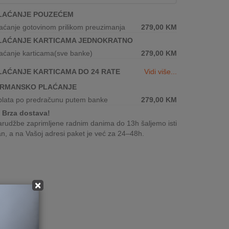
LAĆANJE POUZEĆEM
aćanje gotovinom prilikom preuzimanja
279,00
KM
LAĆANJE KARTICAMA JEDNOKRATNO
aćanje karticama(sve banke)
279,00
KM
LAĆANJE KARTICAMA DO 24 RATE
Vidi više...
IRMANSKO PLAĆANJE
plata po predračunu putem banke
279,00
KM
Brza dostava!
rudžbe zaprimljene radnim danima do 13h šaljemo isti
n, a na Vašoj adresi paket je već za 24–48h.
×