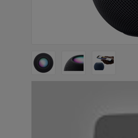
DOM
&
ALATI
ENERGIJA
KLIMATIZACIJA
SECURITY
PC
&
GAME