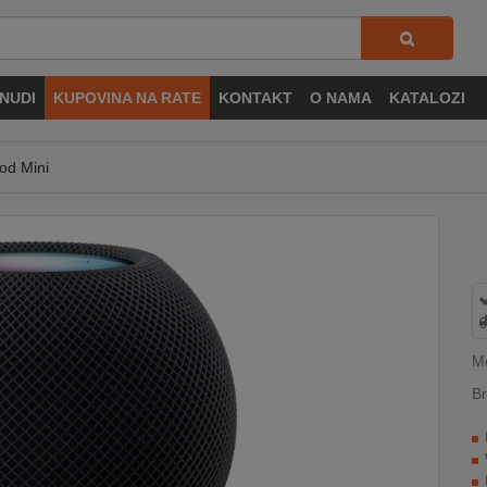
NUDI
KUPOVINA NA RATE
KONTAKT
O NAMA
KATALOZI
od Mini
Mo
Br