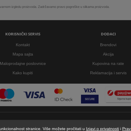
 stvarnom izgledu proizvoda. Zadržavamo pravo pogreške u slikama proizvoda.
KORISNIČKI SERVIS
DODACI
Kontakt
Brendovi
Mapa sajta
Akcija
Maloprodajne poslovnice
Kupovina na rate
Kako kupiti
Reklamacija i servis
 funkcionalnost stranice. Više možete pročitati u
Izjavi o privatnosti
i
Prav