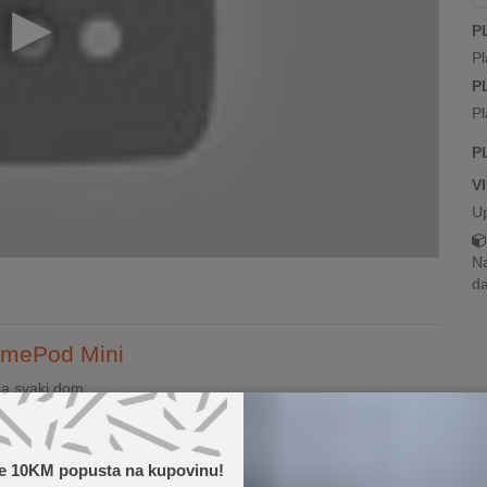
P
Pl
P
Pl
P
V
U
Na
da
HomePod Mini
za svaki dom
eaming zvučnik koji ispunjava vaš dom bogatim 360° zvukom. U
o uklapa u bi...
te 10KM popusta na kupovinu!
Pročitaj više...