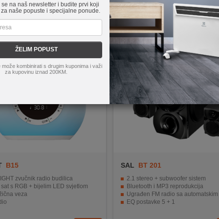
e se na naš newsletter i budite prvi koji
 za naše popuste i specijalne ponude.
ŽELIM POPUST
 može kombinirati s drugim kuponima i važi
za kupovinu iznad 200KM.
T
B15
SAL
BT 201
IGHT zvučnik radio budilica
2.1 stereo + subwoofer sistem
sat s RGB + bijelim LED svjetlom
Bluetooth i MP3 reprodukcija
žična veza
Ugrađen FM radio sa automatskim i manualnim t
dio
EQ postavke 5 + 1
nje sobne temperature
Materijal izrade drvo/plastika, LED