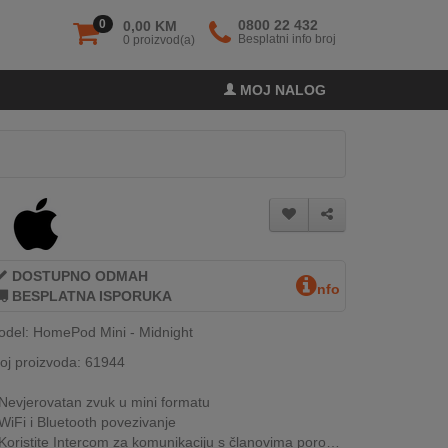
0
0800 22 432
0,00 KM
Besplatni info broj
0 proizvod(a)
MOJ NALOG
DOSTUPNO ODMAH
nfo
BESPLATNA ISPORUKA
del: HomePod Mini - Midnight
oj proizvoda: 61944
Nevjerovatan zvuk u mini formatu
WiFi i Bluetooth povezivanje
Koristite Intercom za komunikaciju s članovima porodice