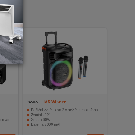
hoco.
HA5 Winner
Bežični zvučnik sa 2 x bežična mikrofona
Zvučnik 12"
raženjem
Snaga 60W
Baterija 7000 mAh
 diode.
Ručka za laku prenosivost