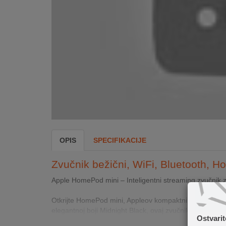
INTERNO
MOJ
NALOG
AKCIJE
BRENDOVI
NOVO
U
OPIS
SPECIFIKACIJE
PONUDI
Zvučnik bežični, WiFi, Bluetooth, 
KONTAKT
Apple HomePod mini – Inteligentni streaming zvučnik 
KUPOVINA
NA
Otkrijte HomePod mini, Appleov kompaktni i moćni str
RATE
elegantnoj boji Midnight Black, ovaj zvučnik se savršen
Ostvari