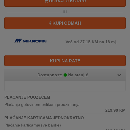
DODAJ U KORPU
REKLAMACIJA
I
ILI
SERVIS
KUPI ODMAH
O
NAMA
Već od 27.15 KM na 18 mj.
KATALOZI
KAKO
KUPI NA RATE
KUPITI?
Dostupnost:
Na stanju!
KUPOVINA
IZ
INOSTRANSTVA
PLAĆANJE POUZEĆEM
OZNAKE
Plaćanje gotovinom prilikom preuzimanja
ENERGETSKE
219,90
KM
UČINKOVITOSTI
PLAĆANJE KARTICAMA JEDNOKRATNO
Plaćanje karticama(sve banke)
DIGITALIS