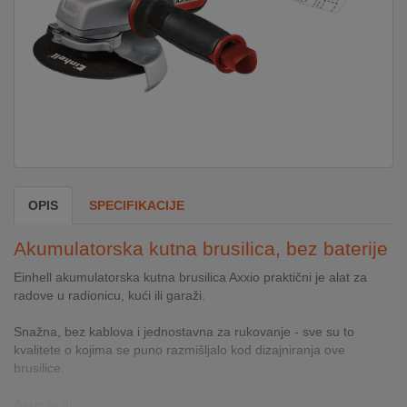
DOM
&
ALATI
ENERGIJA
OPIS
SPECIFIKACIJE
KLIMATIZACIJA
Akumulatorska kutna brusilica, bez baterije
SECURITY
Einhell akumulatorska kutna brusilica Axxio praktični je alat za
radove u radionicu, kući ili garaži.
PC
Snažna, bez kablova i jednostavna za rukovanje - sve su to
&
kvalitete o kojima se puno razmišljalo kod dizajniranja ove
GAME
brusilice.
Axxio je di...