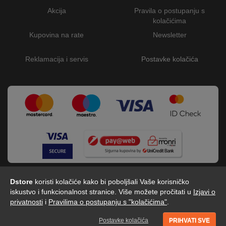
Akcija
Pravila o postupanju s
kolačićima
Kupovina na rate
Newsletter
Reklamacija i servis
Postavke kolačića
Dstore
koristi kolačiće kako bi poboljšali Vaše korisničko
iskustvo i funkcionalnost stranice. Više možete pročitati u
Izjavi o
privatnosti
i
Pravilima o postupanju s "kolačićima"
.
Dstore - Centar tehnike © 2026 by Digitalis d.o.o
Postavke kolačića
PRIHVATI SVE