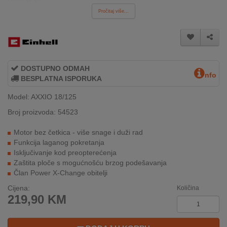
INTERNO
Pročitaj više...
MOJ
NALOG
DOSTUPNO ODMAH
nfo
AKCIJE
BESPLATNA ISPORUKA
Model: AXXIO 18/125
BRENDOVI
Broj proizvoda: 54523
NOVO
Motor bez četkica - više snage i duži rad
U
Funkcija laganog pokretanja
PONUDI
Isključivanje kod preopterećenja
Zaštita ploče s mogućnošću brzog podešavanja
KONTAKT
Član Power X-Change obitelji
Cijena:
Količina
KUPOVINA
219,90
KM
NA
RATE