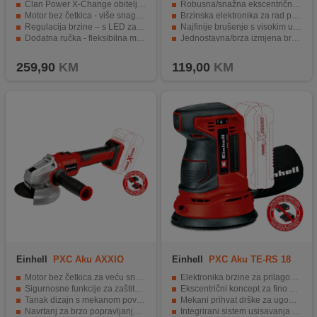
Član Power X-Change obitelji, potrebna 1x 18V baterija
Robusna/snažna ekscentrična brusilica za brojne primjene
Motor bez četkica - više snage i duže vrijeme rada
Brzinska elektronika za rad primjeren materijalu i primjeni
Regulacija brzine – s LED zaslonom
Najfinije brušenje s visokim učinkom
Dodatna ručka - fleksibilna montaža u dva položaja
Jednostavna/brza izmjena brusnog papira
Izdržljivost zahvaljujući zaštiti od preopterećenja
Siguran i udoban rad zahvaljujući mekanom rukohvatu
259,90
KM
119,00
KM
Einhell
PXC Aku AXXIO
Einhell
PXC Aku TE-RS 18
18/115 Q
Li - Solo
Motor bez četkica za veću snagu
Elektronika brzine za prilagodljiv rad
Sigurnosne funkcije za zaštitu od preopterećenja
Ekscentrični koncept za fino brušenje
Tanak dizajn s mekanom površinom za držanje
Mekani prihvat drške za ugodan rad
Navrtanj za brzo popravljanje diska
Integrirani sistem usisavanja prašine