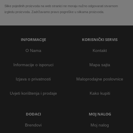
Slike pojedinih proizvoda na web stranici ne moraju nužno odgovarati stvarnom
izgledu proizvoda. Zadržavamo pravo pogreške u slikama proizvoda.
INFORMACIJE
KORISNIČKI SERVIS
O Nama
Kontakt
Informacije o isporuci
Mapa sajta
Izjava o privatnosti
Maloprodajne poslovnice
Uvjeti korištenja i prodaje
Kako kupiti
DODACI
MOJ NALOG
Brendovi
Moj nalog