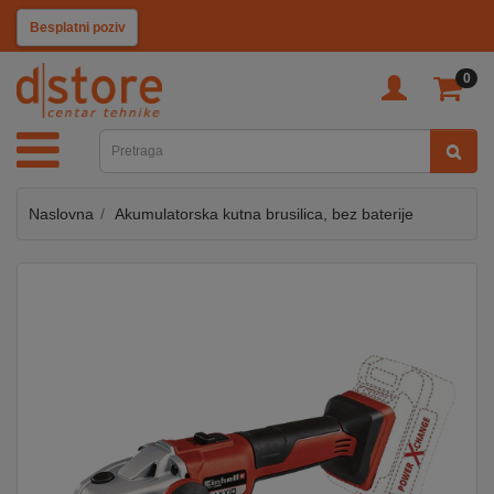
KATEGORIJE
Pozovi i naruči
0
TV
&
SAT
Naslovna
Akumulatorska kutna brusilica, bez baterije
MOBILNI
UREĐAJI
AUDIO
KABLOVI
KUĆANSKI
APARATI