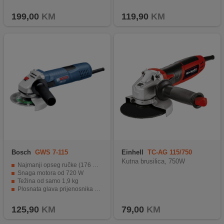
PXC porodica za različite baterije.
Mogućnost spajanja vanjskog usisavača
199,00
KM
119,90
KM
Bosch
GWS 7-115
Einhell
TC-AG 115/750
Kutna brusilica, 750W
Najmanji opseg ručke (176 mm)
Snaga motora od 720 W
Težina od samo 1,9 kg
Plosnata glava prijenosnika za udobni rad
Prekidač s mogućnošću zabravljenja
125,90
KM
79,00
KM