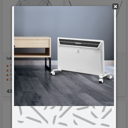
×
Iskra
G2235-07
Iskra
G2235-10
Frekvencija: 40-862 Mhz
Sobna antena sa pojačalom
Dobitak: VHF:26db UHF:36db
Prijem analognog i digitalnog DVB/T/T2 signala
Napajanje: 220VAC ili 12V
Ugrađeno pojačalo, ukupno pojačanje 36 dB
SREBRNA
Kontrola pojačanja 25dB
Spremna za DVB-T
Impedansa: 75Ω, napajanje 220V AC, 12V DC
43,90
KM
43,90
KM