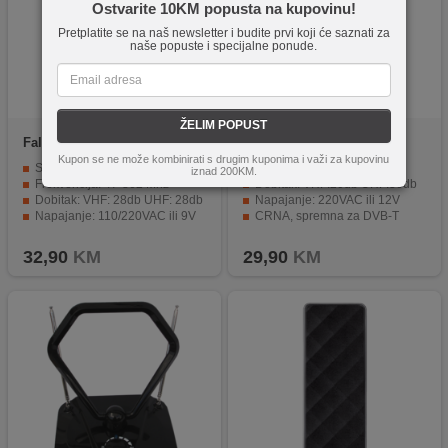
Ostvarite 10KM popusta na kupovinu!
Pretplatite se na naš newsletter i budite prvi koji će saznati za
naše popuste i specijalne ponude.
ŽELIM POPUST
Falcom
ANT-208
Falcom
ANT-204
Kupon se ne može kombinirati s drugim kuponima i važi za kupovinu
Sobna antena sa pojačalom
Frekvencija: 40-862 Mhz
iznad 200KM.
Frekvencija: 47-862 Mhz
Dobitak: VHF:20db UHF:36db
Dobitak: VHF: 28db UHF: 28db
Napajanje: 220VAC ili 12V
Napajanje: 110/220VAC ili 9V
CRNA, spremna za DVB-T
Spremna za DVB-T
Ulaz za vanjsku antenu
32,90
KM
29,90
KM