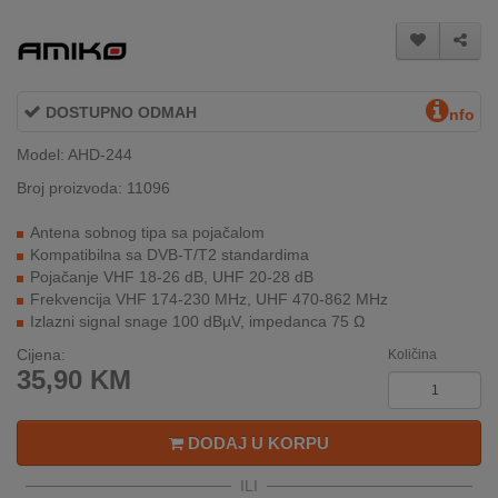
INTERNO
MOJ
DOSTUPNO ODMAH
nfo
NALOG
Model: AHD-244
AKCIJE
Broj proizvoda: 11096
BRENDOVI
Antena sobnog tipa sa pojačalom
Kompatibilna sa DVB-T/T2 standardima
NOVO
Pojačanje VHF 18-26 dB, UHF 20-28 dB
U
Frekvencija VHF 174-230 MHz, UHF 470-862 MHz
PONUDI
Izlazni signal snage 100 dBµV, impedanca 75 Ω
Cijena:
Količina
KONTAKT
35,90
KM
KUPOVINA
NA
DODAJ U KORPU
RATE
ILI