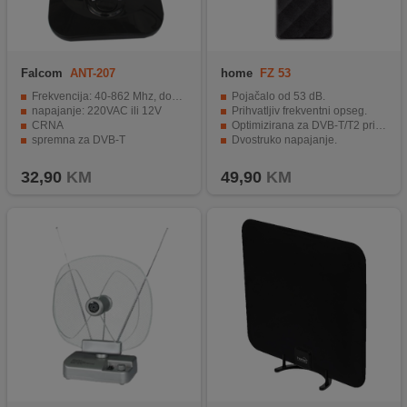
Falcom
ANT-207
home
FZ 53
Frekvencija: 40-862 Mhz, dobitak: VHF:20db UHF:36db
Pojačalo od 53 dB.
napajanje: 220VAC ili 12V
Prihvatljiv frekventni opseg.
CRNA
Optimizirana za DVB-T/T2 prijam.
spremna za DVB-T
Dvostruko napajanje.
ulaz za vanjsku antenu
Lako montiranje u različitim položajima.
32,90
KM
49,90
KM