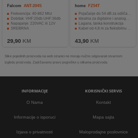
Falcom
ANT-204S
home
FZ54T
Frekvencija: 40-862 Mhz
Pojačanje do 54 dB za odličan prijem
Dobitak: VHF:20db UHF:36db
Idealna za digitalne i analogne emisije
Napajanje: 220VAC ili 12V
Lagana, tanka konstrukcija
SREBRNA
Kabel od 4,8 m za fleksibilnu instalaciju
Ulaz za vanjsku antenu
Moderna tehnologija, niskog šuma i visoke osjetljivosti
29,90
KM
43,90
KM
Slike pojedinih proizvoda na web stranici ne moraju nužno odgovarati stvarnom
izgledu proizvoda. Zadržavamo pravo pogreške u slikama proizvoda.
INFORMACIJE
KORISNIČKI SERVIS
O Nama
Kontakt
Informacije o isporuci
Mapa sajta
Izjava o privatnosti
Maloprodajne poslovnice