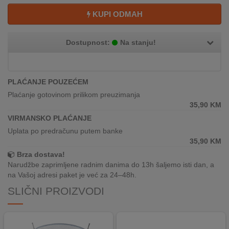
REKLAMACIJA
KUPI ODMAH
I
SERVIS
Dostupnost:
Na stanju!
O
NAMA
KATALOZI
PLAĆANJE POUZEĆEM
Plaćanje gotovinom prilikom preuzimanja
KAKO
35,90
KM
KUPITI?
VIRMANSKO PLAĆANJE
Uplata po predračunu putem banke
KUPOVINA
35,90
KM
IZ
Brza dostava!
INOSTRANSTVA
Narudžbe zaprimljene radnim danima do 13h šaljemo isti dan, a
na Vašoj adresi paket je već za 24–48h.
OZNAKE
SLIČNI PROIZVODI
ENERGETSKE
UČINKOVITOSTI
DIGITALIS