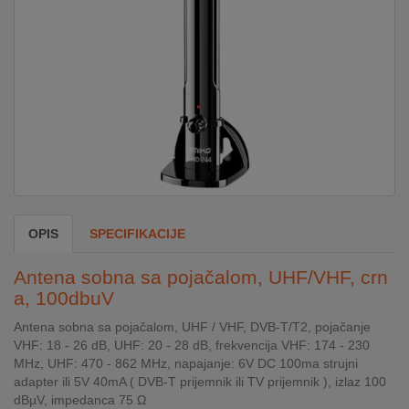
DOM
&
ALATI
ENERGIJA
KLIMATIZACIJA
OPIS
SPECIFIKACIJE
SECURITY
Antena sobna sa pojačalom, UHF/VHF, crn
a, 100dbuV
Antena sobna sa pojačalom, UHF / VHF, DVB-T/T2, pojačanje
PC
VHF: 18 - 26 dB, UHF: 20 - 28 dB, frekvencija VHF: 174 - 230
&
MHz, UHF: 470 - 862 MHz, napajanje: 6V DC 100ma strujni
GAME
adapter ili 5V 40mA ( DVB-T prijemnik ili TV prijemnik ), izlaz 100
dBµV, impedanca 75 Ω