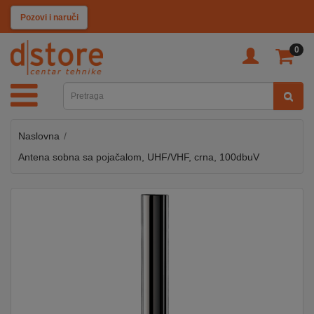
KATEGORIJE
Pozovi i naruči
0
TV
&
SAT
Naslovna
MOBILNI
UREĐAJI
Antena sobna sa pojačalom, UHF/VHF, crna, 100dbuV
AUDIO
KABLOVI
KUĆANSKI
APARATI