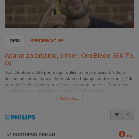
INTERNO
MOJ
NALOG
OPIS
SPECIFIKACIJE
AKCIJE
Aparat za brijanje, trimer, OneBlade 360 Fa
BRENDOVI
ce
Novi OneBlade 360 podrezuje, oblikuje i brije dlačice bilo koje
NOVO
duljine još jednostavnije. Jednostavno brijanje i podrezivanje, čak i
U
na najteže dostupnim područjima, uz manje poteza. Zaboravite
PONUDI
na više koraka i uporabu više alata. OneBlade radi s...
Pročitaj više...
KONTAKT
KUPOVINA
NA
RATE
DOSTUPNO ODMAH
nfo