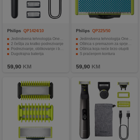
Philips
QP1424/10
Philips
QP225/50
Jedinstvena tehnologija OneBlade
Jedinstvena tehnologija OneBlade
2 češlja za kratko podrezivanje
Oštrica s premazom za sprječavanje trenja
Podrezivanje, oblikovanje i brijanje
Oštrica koja neće brzo otupiti
Dugotrajna baterija
S praćenjem kontura
Za mokru i suhu uporabu
Dvostrana oštrica za precizne rubove i oštre linije
59,90
KM
59,90
KM