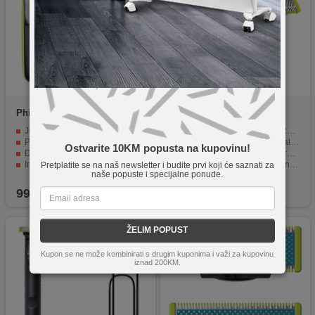
Philips
QP2734/20
NN-Su
QP210
Jedinstvena tehnologija OneBlade
Za OneBlade QP2520 / QP2630 / QP6510
Prilagodljivi češalj 5-u-1
Izrađeno prema stvarnom kalupu uređaja, visoka prilagodljivost
Ostvarite 10KM popusta na kupovinu!
Dugotrajna baterija
Čvrsto i izdržljivo, nema potrebe za čestom zamjenom
Indikator zamjene oštrica
Odvojivo i perivo, jednostavno za čišćenje
Pretplatite se na naš newsletter i budite prvi koji će saznati za
naše popuste i specijalne ponude.
Potpuno vodootporan
Čisto brijanje bez iritacije kože
99,95
KM
19,90
KM
ŽELIM POPUST
Kupon se ne može kombinirati s drugim kuponima i važi za kupovinu
iznad 200KM.