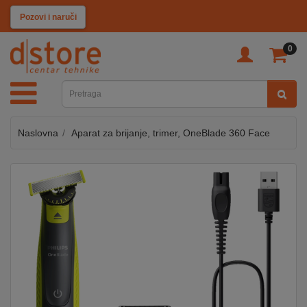
KATEGORIJE
Pozovi i naruči
0
TV
&
SAT
Naslovna
Aparat za brijanje, trimer, OneBlade 360 Face
MOBILNI
UREĐAJI
AUDIO
KABLOVI
KUĆANSKI
APARATI