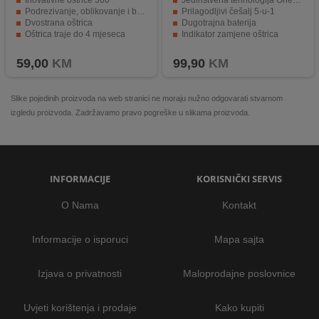
Inovativne oštrice 360
Jedinstvena tehnologija OneBlade
Podrezivanje, oblikovanje i brijanje
Prilagodljivi češalj 5-u-1
Dvostrana oštrica
Dugotrajna baterija
Oštrica traje do 4 mjeseca
Indikator zamjene oštrica
Odgovara svim OneBlade drškama
Potpuno vodootporan
59,00
KM
99,90
KM
Slike pojedinih proizvoda na web stranici ne moraju nužno odgovarati stvarnom
izgledu proizvoda. Zadržavamo pravo pogreške u slikama proizvoda.
INFORMACIJE
KORISNIČKI SERVIS
O Nama
Kontakt
Informacije o isporuci
Mapa sajta
Izjava o privatnosti
Maloprodajne poslovnice
Uvjeti korištenja i prodaje
Kako kupiti