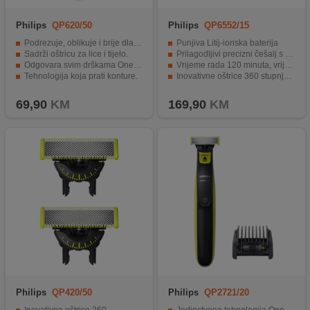
Philips
QP620/50
Philips
QP6552/15
Podrezuje, oblikuje i brije dlačice.
Punjiva Litij-ionska baterija
Sadrži oštricu za lice i tijelo.
Prilagodljivi precizni češalj s 20 postavki.
Odgovara svim drškama OneBlade.
Vrijeme rada 120 minuta, vrijeme punjenja 1h.
Tehnologija koja prati konture.
Inovativne oštrice 360 stupnjeva za prilagodbu konturama
Dvostruki sistem zaštite i češalj.
LED digitalni zaslon
69,90
KM
169,90
KM
Philips
QP420/50
Philips
QP2721/20