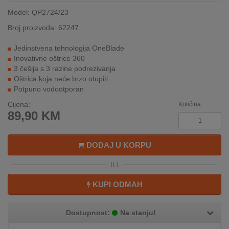
REKLAMACIJA
Model: QP2724/23
I
SERVIS
Broj proizvoda: 62247
Jedinstvena tehnologija OneBlade
O
Inovativne oštrice 360
NAMA
3 češlja s 3 razine podrezivanja
Oštrica koja neće brzo otupiti
KATALOZI
Potpuno vodootporan
Cijena:
KAKO
Količina
89,90
KM
KUPITI?
KUPOVINA
DODAJ U KORPU
IZ
INOSTRANSTVA
ILI
OZNAKE
KUPI ODMAH
ENERGETSKE
UČINKOVITOSTI
Dostupnost:
Na stanju!
DIGITALIS