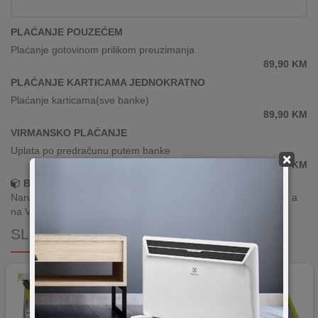
PLAĆANJE POUZEĆEM
Plaćanje gotovinom prilikom preuzimanja
89,90
KM
PLAĆANJE KARTICAMA JEDNOKRATNO
Plaćanje karticama(sve banke)
89,90
KM
VIRMANSKO PLAĆANJE
Uplata po predračunu putem banke
×
89,90
KM
Brza dostava!
Narudžbe zaprimljene radnim danima do 13h šaljemo isti dan, a
na Vašoj adresi paket je već za 24–48h.
SLIČNI PROIZVODI