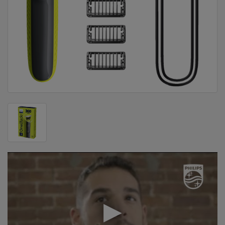
DOM
&
ALATI
ENERGIJA
KLIMATIZACIJA
SECURITY
PC
&
GAME