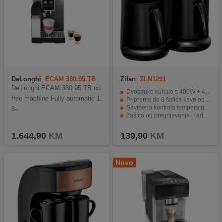
DeLonghi
ECAM 380.95.TB
Zilan
ZLN1291
De'Longhi ECAM 380.95.TB co
Dvostruko kuhalo s 400W + 400W snage
ffee machine Fully automatic 1.
Priprema do 8 šalica kave odjednom
Savršena kontrola temperature i svjetlosni alarm
8-
Zaštita od pregrijavanja i rada bez vode
Grijač od nehrđajućeg čelika, jednostavan za održavanje
1.644,90
KM
139,90
KM
Novo