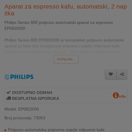
INTERNO
Aparat za espresso kafu, automatski, 2 nap
itka
Philips Series 800 potpuno automatski aparat za espresso
MOJ
EP0820/00
NALOG
Philips Series 800 EP0820/00 je kompaktan potpuno automatski
AKCIJE
aparat za kafu koji omogućava pripremu svježe mljevene kafe
jednostavnim pritiskom na dugme. Zahvaljujući ugrađenom ke...
BRENDOVI
Pročitaj više...
NOVO
U
PONUDI
DOSTUPNO ODMAH
nfo
KONTAKT
BESPLATNA ISPORUKA
Model: EP0820/00
KUPOVINA
NA
Broj proizvoda: 73053
RATE
Potpuno automatska priprema svježe mljevene kafe