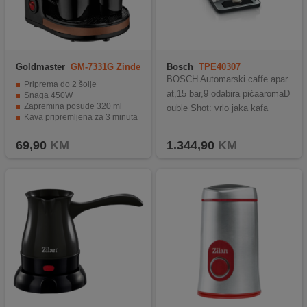
Goldmaster
GM-7331G Zinde
Bosch
TPE40307
BOSCH Automarski caffe apar
Priprema do 2 šolje
at,15 bar,9 odabira pićaaromaD
Snaga 450W
Zapremina posude 320 ml
ouble Shot: vrlo jaka kafa
Kava pripremljena za 3 minuta
Perivi filter
69,90
KM
1.344,90
KM