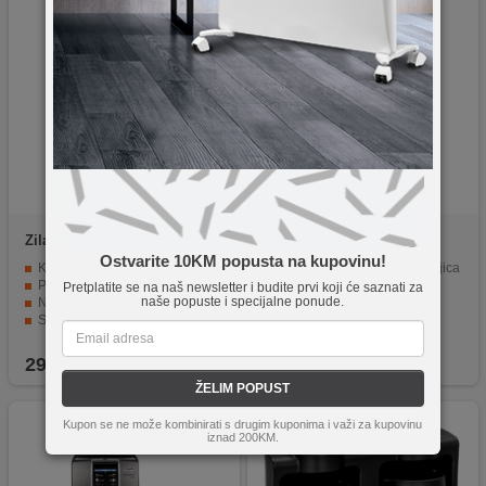
Zilan
ZLN9280
Floria
ZLN9273
Ostvarite 10KM popusta na kupovinu!
Kapacitet 60 - 70 g
Kapacitet 1,25 litara / 10 šoljica
Plastično tijelo
Održavanje topline
Pretplatite se na naš newsletter i budite prvi koji će saznati za
naše popuste i specijalne ponude.
Nož za mljevenje od nehrđajućeg čelika
Automatsko isključivanje
Snaga 150W
Indikator razine vode
Prozirni spremnik vode
29,90
KM
29,90
KM
ŽELIM POPUST
Kupon se ne može kombinirati s drugim kuponima i važi za kupovinu
iznad 200KM.