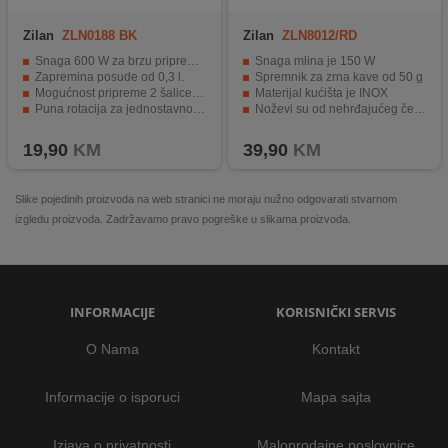
Zilan
ZLN0188 BK
Zilan
ZLN8012/RD
Snaga 600 W za brzu pripremu.
Snaga mlina je 150 W
Zapremina posude od 0,3 l.
Spremnik za zrna kave od 50 g
Mogućnost pripreme 2 šalice kave.
Materijal kućišta je INOX
Puna rotacija za jednostavno rukovanje.
Noževi su od nehrđajućeg čelika
Skriveni grijač za ravnomjernu toplinu.
Sigurnosni prekidač i velika start tipka.
19,90
KM
39,90
KM
Slike pojedinih proizvoda na web stranici ne moraju nužno odgovarati stvarnom
izgledu proizvoda. Zadržavamo pravo pogreške u slikama proizvoda.
INFORMACIJE
KORISNIČKI SERVIS
O Nama
Kontakt
Informacije o isporuci
Mapa sajta
Izjava o privatnosti
Maloprodajne poslovnice