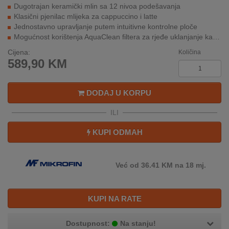
REKLAMACIJA
Dugotrajan keramički mlin sa 12 nivoa podešavanja
I
Klasični pjenilac mlijeka za cappuccino i latte
SERVIS
Jednostavno upravljanje putem intuitivne kontrolne ploče
Mogućnost korištenja AquaClean filtera za rjeđe uklanjanje kamenca
O
Cijena:
Količina
NAMA
589,90
KM
KATALOZI
DODAJ U KORPU
KAKO
ILI
KUPITI?
KUPI ODMAH
KUPOVINA
IZ
INOSTRANSTVA
Već od 36.41 KM na 18 mj.
OZNAKE
ENERGETSKE
KUPI NA RATE
UČINKOVITOSTI
Dostupnost:
Na stanju!
DIGITALIS