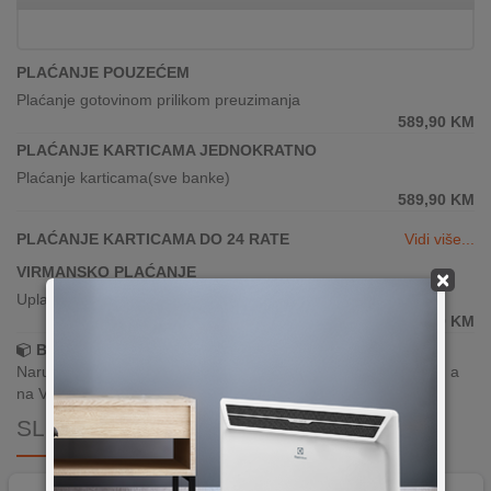
PLAĆANJE POUZEĆEM
Plaćanje gotovinom prilikom preuzimanja
589,90
KM
PLAĆANJE KARTICAMA JEDNOKRATNO
Plaćanje karticama(sve banke)
589,90
KM
PLAĆANJE KARTICAMA DO 24 RATE
Vidi više...
VIRMANSKO PLAĆANJE
×
Uplata po predračunu putem banke
589,90
KM
Brza dostava!
Narudžbe zaprimljene radnim danima do 13h šaljemo isti dan, a
na Vašoj adresi paket je već za 24–48h.
SLIČNI PROIZVODI