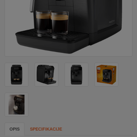
DOM
&
ALATI
ENERGIJA
KLIMATIZACIJA
SECURITY
PC
&
GAME
OPIS
SPECIFIKACIJE