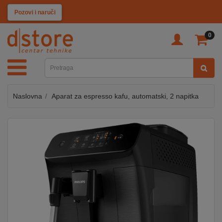
KATEGORIJE
Pozovi i naruči
0
TV
&
SAT
Naslovna
Aparat za espresso kafu, automatski, 2 napitka
MOBILNI
UREĐAJI
AUDIO
KABLOVI
KUĆANSKI
APARATI