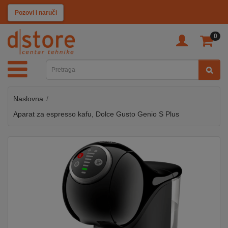
KATEGORIJE
Pozovi i naruči
0
TV
&
SAT
Naslovna
MOBILNI
UREĐAJI
Aparat za espresso kafu, Dolce Gusto Genio S Plus
AUDIO
KABLOVI
KUĆANSKI
APARATI