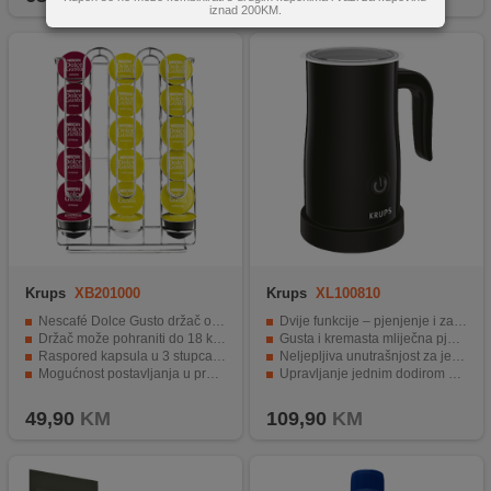
iznad 200KM.
Krups
XB201000
Krups
XL100810
Nescafé Dolce Gusto držač od nehrđajućeg čelika
Dvije funkcije – pjenjenje i zagrijavanje mlijeka
Držač može pohraniti do 18 kapsula
Gusta i kremasta mliječna pjena za cappuccino i latte
Raspored kapsula u 3 stupca za lakši pregled
Neljepljiva unutrašnjost za jednostavno čišćenje
Mogućnost postavljanja u prostoru ili obješenja na zid
Upravljanje jednim dodirom za brzu pripremu napitaka
360° rotirajuća baza za praktično korištenje
49,90
KM
109,90
KM