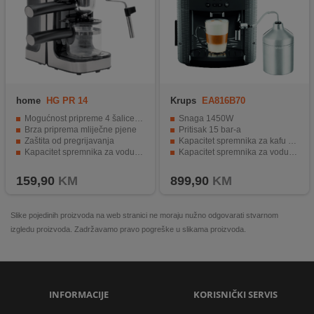
home
HG PR 14
Krups
EA816B70
Mogućnost pripreme 4 šalice espresso kave
Snaga 1450W
Brza priprema mliječne pjene
Pritisak 15 bar-a
Zaštita od pregrijavanja
Kapacitet spremnika za kafu 260 g.
Kapacitet spremnika za vodu 240 ml
Kapacitet spremnika za vodu 1.7 lit.
Pritisak od 3.5 bara za savršeno izbalansiranu kavu
Metalni konusni mlin
159,90
KM
899,90
KM
Slike pojedinih proizvoda na web stranici ne moraju nužno odgovarati stvarnom
izgledu proizvoda. Zadržavamo pravo pogreške u slikama proizvoda.
INFORMACIJE
KORISNIČKI SERVIS