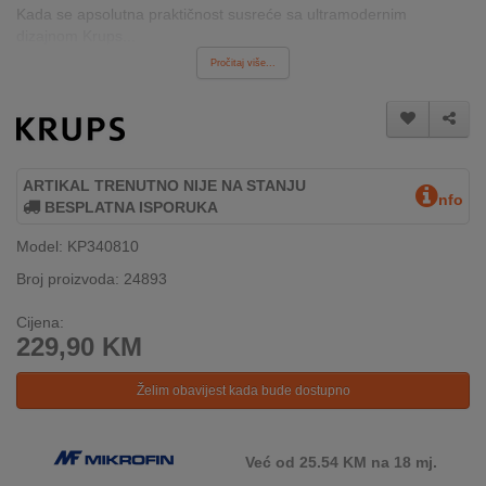
REKLAMACIJA
Kada se apsolutna praktičnost susreće sa ultramodernim
I
dizajnom Krups...
SERVIS
Pročitaj više...
O
NAMA
KATALOZI
ARTIKAL TRENUTNO NIJE NA STANJU
nfo
BESPLATNA ISPORUKA
KAKO
KUPITI?
Model: KP340810
Broj proizvoda: 24893
KUPOVINA
IZ
Cijena:
INOSTRANSTVA
229,90
KM
OZNAKE
Želim obavijest kada bude dostupno
ENERGETSKE
UČINKOVITOSTI
Već od 25.54 KM na 18 mj.
DIGITALIS