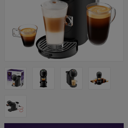
DOM
&
ALATI
ENERGIJA
KLIMATIZACIJA
SECURITY
PC
&
GAME