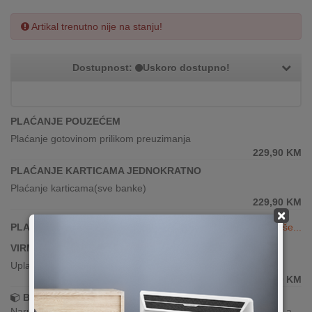
Artikal trenutno nije na stanju!
Dostupnost:
Uskoro dostupno!
PLAĆANJE POUZEĆEM
Plaćanje gotovinom prilikom preuzimanja
229,90
KM
PLAĆANJE KARTICAMA JEDNOKRATNO
Plaćanje karticama(sve banke)
229,90
KM
×
PLAĆANJE KARTICAMA DO 24 RATE
Vidi više...
VIRMANSKO PLAĆANJE
Uplata po predračunu putem banke
229,90
KM
Brza dostava!
Narudžbe zaprimljene radnim danima do 13h šaljemo isti dan, a