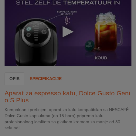
INTERNO
MOJ
NALOG
AKCIJE
BRENDOVI
NOVO
OPIS
SPECIFIKACIJE
U
PONUDI
Aparat za espresso kafu, Dolce Gusto Geni
o S Plus
KONTAKT
Kompaktan i prefinjen, aparat za kafu kompatibilan sa NESCAFÉ
KUPOVINA
Dolce Gusto kapsulama (do 15 bara) priprema kafu
NA
profesionalnog kvaliteta sa glatkom kremom za manje od 30
RATE
sekundi