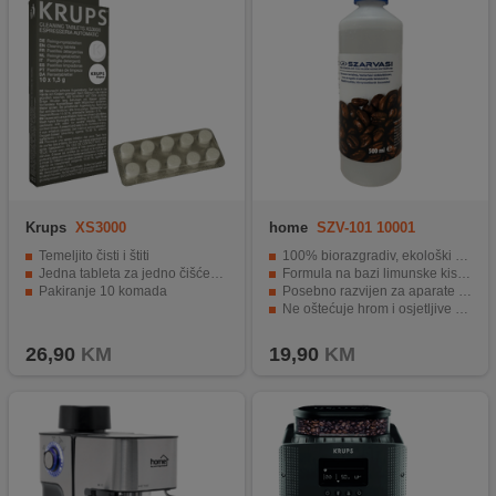
Krups
XS3000
home
SZV-101 10001
Temeljito čisti i štiti
100% biorazgradiv, ekološki prihvatljiv sastav
Jedna tableta za jedno čišćenje
Formula na bazi limunske kiseline – učinkovita, a nježna
Pakiranje 10 komada
Posebno razvijen za aparate za kafu, za dug vijek trajanja
Ne oštećuje hrom i osjetljive površine
Ekonomično pakiranje od 500 ml – dovoljno za više čišćenja
26,90
KM
19,90
KM