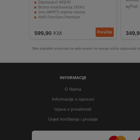
Zapanjujući WQHD
ayPort,
Brzina osvježavanja 165Hz
1ms (MPRT) vrijeme odziva
AMD FreeSync Premium
Futuristički dizajn
599,90
KM
Poručite
349,9
Slike pojedinih proizvoda na web stranici ne moraju nužno odgovarati
INFORMACIJE
O Nama
Informacije o isporuci
Izjava o privatnosti
Uvjeti korištenja i prodaje