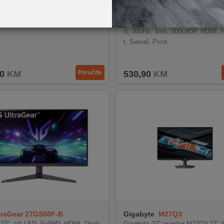
90LM09Y1-B01370
Samsung
LS27HG402EUXEN
G27WCMS monitor
Samsung 27" Odyssey G4 G40HF
S, 300Hz, 1ms, 300cdDP, HDMI, H
t, Swivel, Pivot
0
KM
Poručite
530,90
KM
traGear 27GS50F-B
Gigabyte
M27Q3
 27", VA LED, FullHD, HDMI, Displ
Gigabyte 27" monitor M27Q3 27" 