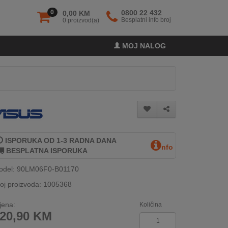
0
0800 22 432
0,00 KM
Besplatni info broj
0 proizvod(a)
MOJ NALOG
ISPORUKA OD 1-3 RADNA DANA
nfo
BESPLATNA ISPORUKA
odel: 90LM06F0-B01170
oj proizvoda: 1005368
jena:
Količina
20,90
KM