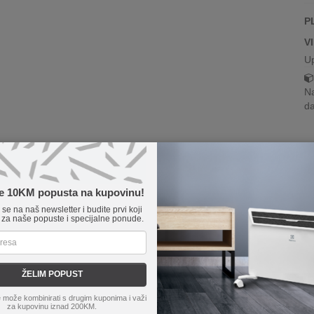
P
V
U
Na
da
te 10KM popusta na kupovinu!
e se na naš newsletter i budite prvi koji
 za naše popuste i specijalne ponude.
ŽELIM POPUST
 može kombinirati s drugim kuponima i važi
za kupovinu iznad 200KM.