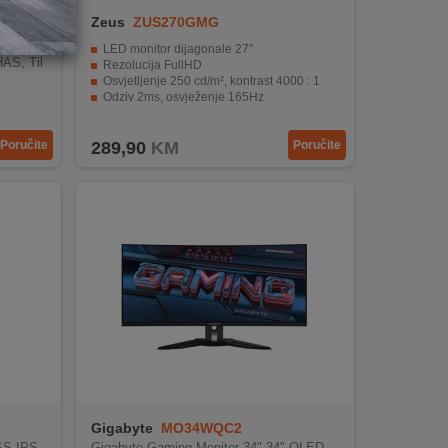
Zeus
ZUS270GMG
HD, IP
LED monitor dijagonale 27"
AS, Til
Rezolucija FullHD
Osvjetljenje 250 cd/m², kontrast 4000 : 1
Odziv 2ms, osvježenje 165Hz
Povezivost: HDMI, DisplayPort, DVI
Poručite
289,90
KM
Poručite
Gigabyte
MO34WQC2
SS,IPS,
Gigabyte Gaming Monitor 34" 34" OLED,