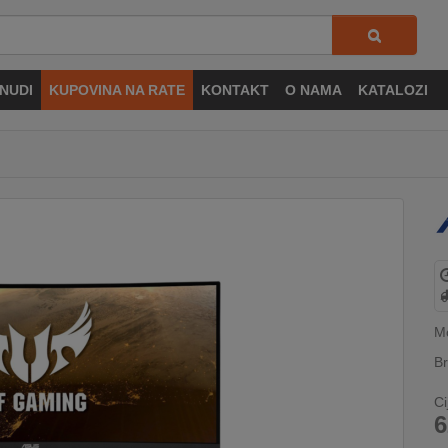
NUDI
KUPOVINA NA RATE
KONTAKT
O NAMA
KATALOZI
M
Br
Ci
6