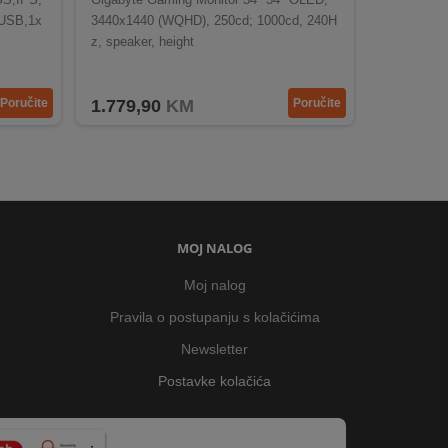
USB,1x
3440x1440 (WQHD), 250cd; 1000cd, 240H
z, speaker, height
Poručite
1.779,90
KM
Poručite
MOJ NALOG
Moj nalog
Pravila o postupanju s kolačićima
Newsletter
Postavke kolačića