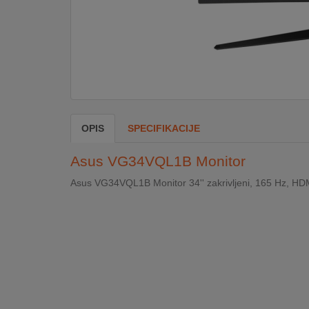
DOM
&
ALATI
ENERGIJA
OPIS
SPECIFIKACIJE
KLIMATIZACIJA
Asus VG34VQL1B Monitor
Asus VG34VQL1B Monitor 34'' zakrivljeni, 165 Hz, HD
SECURITY
PC
&
GAME