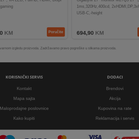
 gaming
1ms,320Hz,400cd, 2xHDMI,DP,3x
USB-C,-height
0
KM
Poručite
694,90
KM
 stvarnom izgledu proizvoda. Zadržavamo pravo pogreške u slikama proizvoda.
KORISNIČKI SERVIS
DODACI
Kontakt
Brendovi
Mapa sajta
Akcija
Maloprodajne poslovnice
Kupovina na rate
Kako kupiti
Reklamacija i servis