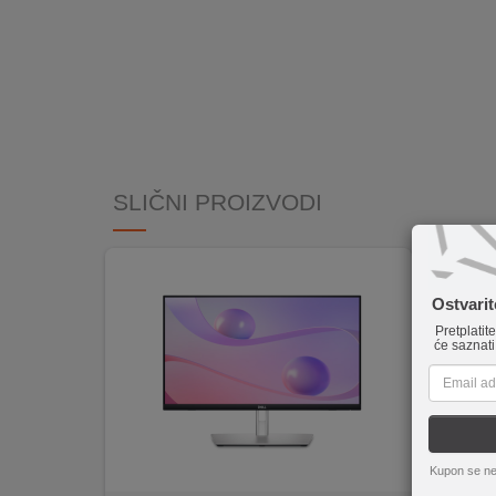
INTERNO
MOJ
NALOG
AKCIJE
SLIČNI PROIZVODI
BRENDOVI
NOVO
Novo
U
Ostvari
PONUDI
Pretplatit
će saznati
KONTAKT
KUPOVINA
NA
RATE
Kupon se ne