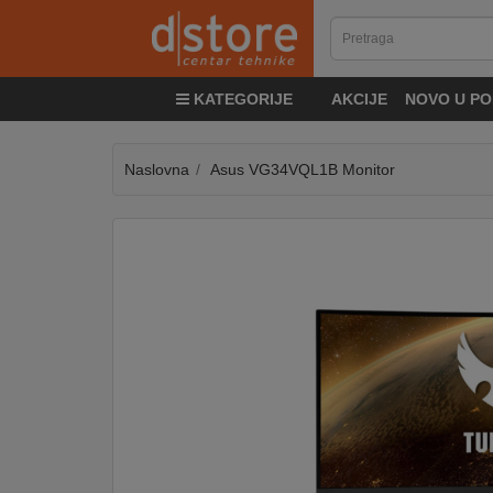
KATEGORIJE
KATEGORIJE
AKCIJE
NOVO U PO
TV
&
SAT
Naslovna
Asus VG34VQL1B Monitor
MOBILNI
UREĐAJI
AUDIO
KABLOVI
KUĆANSKI
APARATI