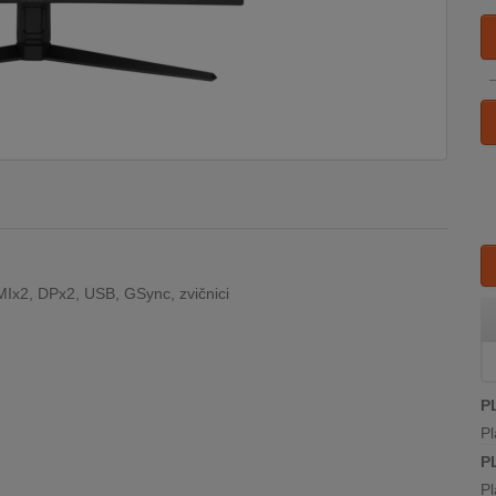
MIx2, DPx2, USB, GSync, zvičnici
P
Pl
P
Pl