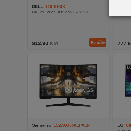
REKLAMACIJA
DELL
210-BHSK
Asus
I
Dell 24 Touch Hub Mon P2424HT
Asus X
SERVIS
O
NAMA
812,90
KM
Poručite
777,9
KATALOZI
KAKO
KUPITI?
KUPOVINA
IZ
INOSTRANSTVA
OZNAKE
ENERGETSKE
UČINKOVITOSTI
Samsung
LS27AG550EPXEN
LG
Ul
DIGITALIS
Monitor