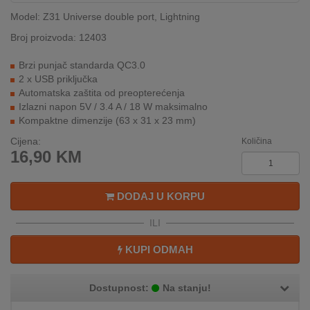
REKLAMACIJA
Model: Z31 Universe double port, Lightning
I
SERVIS
Broj proizvoda: 12403
Brzi punjač standarda QC3.0
O
2 x USB priključka
NAMA
Automatska zaštita od preopterećenja
Izlazni napon 5V / 3.4 A / 18 W maksimalno
KATALOZI
Kompaktne dimenzije (63 x 31 x 23 mm)
Cijena:
KAKO
Količina
16,90
KM
KUPITI?
KUPOVINA
DODAJ U KORPU
IZ
INOSTRANSTVA
ILI
OZNAKE
KUPI ODMAH
ENERGETSKE
UČINKOVITOSTI
Dostupnost:
Na stanju!
DIGITALIS