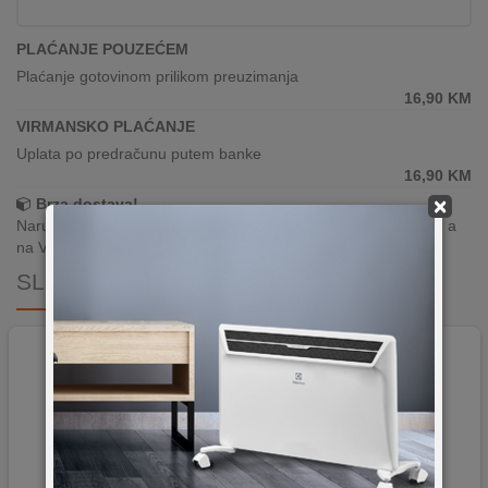
PLAĆANJE POUZEĆEM
Plaćanje gotovinom prilikom preuzimanja
16,90
KM
VIRMANSKO PLAĆANJE
Uplata po predračunu putem banke
16,90
KM
×
Brza dostava!
Narudžbe zaprimljene radnim danima do 13h šaljemo isti dan, a
na Vašoj adresi paket je već za 24–48h.
SLIČNI PROIZVODI