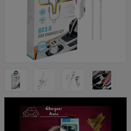
DOM
&
ALATI
ENERGIJA
KLIMATIZACIJA
SECURITY
PC
&
GAME