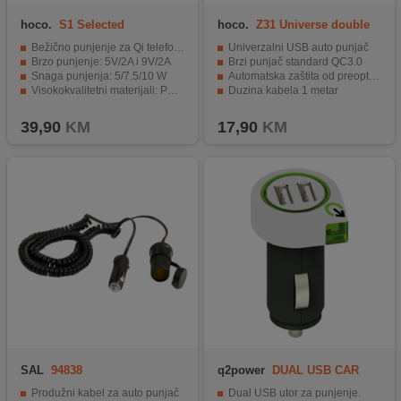
hoco.
S1 Selected
hoco.
Z31 Universe double
port, microUSB
Bežično punjenje za Qi telefone
Univerzalni USB auto punjač
Brzo punjenje: 5V/2A i 9V/2A
Brzi punjač standard QC3.0
Snaga punjenja: 5/7.5/10 W
Automatska zaštita od preopterećenja
Visokokvalitetni materijali: PC-aluminij-silikon
Duzina kabela 1 metar
Podesivi klizni držač za smartphone.
Dimenzije 63 x 31 x 23 mm
39,90
KM
17,90
KM
SAL
94838
q2power
DUAL USB CAR
CHARGER
Produžni kabel za auto punjač
Dual USB utor za punjenje.