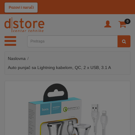
KATEGORIJE
Pozovi i naruči
0
TV
&
SAT
Naslovna
MOBILNI
UREĐAJI
Auto punjač sa Lightning kabelom, QC, 2 x USB, 3.1 A
AUDIO
KABLOVI
KUĆANSKI
APARATI