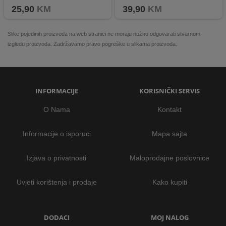
25,90
KM
39,90
KM
Slike pojedinih proizvoda na web stranici ne moraju nužno odgovarati stvarnom
izgledu proizvoda. Zadržavamo pravo pogreške u slikama proizvoda.
INFORMACIJE
KORISNIČKI SERVIS
O Nama
Kontakt
Informacije o isporuci
Mapa sajta
Izjava o privatnosti
Maloprodajne poslovnice
Uvjeti korištenja i prodaje
Kako kupiti
DODACI
MOJ NALOG