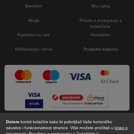
Brendovi
Moj nalog
Akcija
Pravila o postupanju s
kolačićima
Kupovina na rate
Newsletter
Reklamacija i servis
Postavke kolačića
Dstore
koristi kolačiće kako bi poboljšali Vaše korisničko
iskustvo i funkcionalnost stranice. Više možete pročitati u
Izjavi o
privatnosti
i
Pravilima o postupanju s "kolačićima"
.