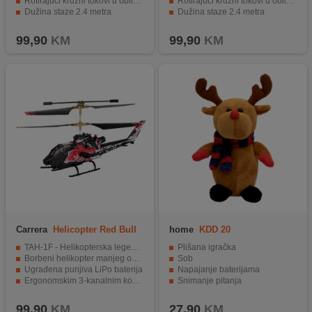
Rotirajući kružni tokovi u obliku osmice
Rotirajući kružni tokovi u obliku osmice
Dužina staze 2.4 metra
Dužina staze 2.4 metra
Autići s vjernim detaljima
Napajanje 4 x baterije tip C
99,90
KM
99,90
KM
Carrera
Helicopter Red Bull
home
KDD 20
Cobra TAH-1F
TAH-1F - Helikopterska legenda
Plišana igračka
Borbeni helikopter manjeg obima
Sob
Ugrađena punjiva LiPo baterija
Napajanje baterijama
Ergonomskim 3-kanalnim kontrolerom
Snimanje pitanja
Radio tehnologija od 2,4 GHz
Odgovaranje pokretima
99,90
KM
27,90
KM