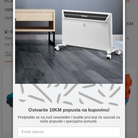
PLAĆANJE KARTICAMA DO 24 RATE
Vidi više...
VIRMANSKO PLAĆANJE
Uplata po predračunu putem banke
239,90
KM
Brza dostava!
Narudžbe zaprimljene radnim danima do 13h šaljemo isti dan, a
na Vašoj adresi paket je već za 24–48h.
SLIČNI PROIZVODI
Ostvarite 10KM popusta na kupovinu!
Pretplatite se na naš newsletter i budite prvi koji će saznati za
naše popuste i specijalne ponude.