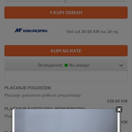
ILI
KUPI ODMAH
Već od 26.66 KM na 18 mj.
KUPI NA RATE
Dostupnost:
Na stanju!
PLAĆANJE POUZEĆEM
Plaćanje gotovinom prilikom preuzimanja
239,90
KM
×
PLAĆANJE KARTICAMA JEDNOKRATNO
Plaćanje karticama(sve banke)
239,90
KM