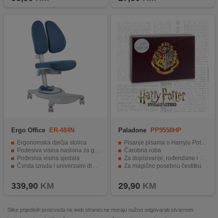
Ergo Office
ER-484N
Paladone
PP9558HP
Ergonomska dječja stolica
Pisanje pisama o Harryju Potteru
Podesiva visina naslona za glavu
Čarobna roba
Podesiva visina sjedala
Za dopisivanje, rođendane i druge prilike
Čvrsta izrada i univerzalni dizajn
Za magično posebnu čestitku
Idealna je za učenje, igru ​​ili opuštanje
Idealan poklone za sve Harry Potter fanove
339,90
KM
29,90
KM
Slike pojedinih proizvoda na web stranici ne moraju nužno odgovarati stvarnom