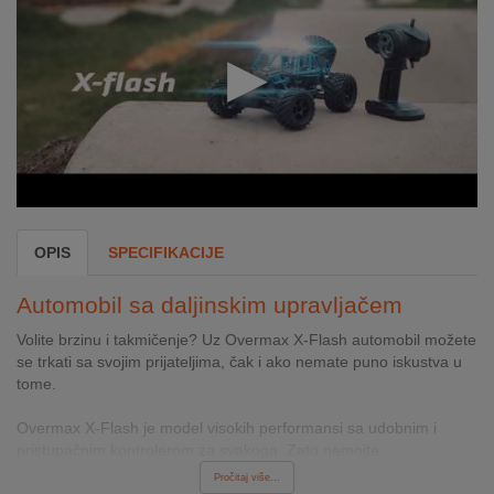
INTERNO
MOJ
NALOG
AKCIJE
BRENDOVI
OPIS
SPECIFIKACIJE
NOVO
U
Automobil sa daljinskim upravljačem
PONUDI
Volite brzinu i takmičenje? Uz Overmax X-Flash automobil možete
KONTAKT
se trkati sa svojim prijateljima, čak i ako nemate puno iskustva u
tome.
KUPOVINA
Overmax X-Flash je model visokih performansi sa udobnim i
NA
pristupačnim kontrolerom za svakoga. Zato nemojte ...
RATE
Pročitaj više...