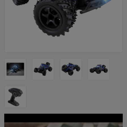
DOM
&
ALATI
ENERGIJA
KLIMATIZACIJA
SECURITY
PC
&
GAME