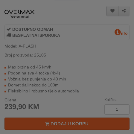
REKLAMACIJA
I
SERVIS
O
DOSTUPNO ODMAH
nfo
NAMA
BESPLATNA ISPORUKA
Model: X-FLASH
KATALOZI
Broj proizvoda: 25105
KAKO
Max brzina od 45 km/h
KUPITI?
Pogon na sva 4 točka (4x4)
Vožnja bez punjenja do 40 min
KUPOVINA
Domet daljinskog do 100m
IZ
Fleksibilno i robusno tijelo automobila
INOSTRANSTVA
Cijena:
Količina
239,90
KM
OZNAKE
ENERGETSKE
UČINKOVITOSTI
DODAJ U KORPU
DIGITALIS