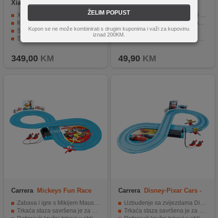
Xiaomi
SU7 Aqua Blue
Nerf
Elite 2.0 Volt SD-1
ŽELIM POPUST
Xiaomi SU7 model automobila u omjeru 1:18
Elite 2.0 Volt SD-1 blaster i 6 projektila
Kombinacija precizne izrade, sofisticiranog dizajna
Svjetlosni snop da biste poboljšali sposobnost ciljanja
Kupon se ne može kombinirati s drugim kuponima i važi za kupovinu
Sva četiri vrata automobila mogu otvoriti i zatvoriti
Domet snopa do 4.5 metara
iznad 200KM.
Sjedala i nasloni izrađeni su od mekane i udobne gume
Mekani projektili dometa do 27 metara
Sinkronizirano okretanje volana i prednjih kotača
Uzrast: 8 + godina
349,00
KM
49,90
KM
Carrera
Mickeys Fun Race
Carrera
Disney·Pixar Cars -
Power Duell
Zabava i igre s Mikijem Mausom i Donaldom Dukom
Uzbuđenje sa zvijezdama Disney Pixar automobila
Trkaća staza savršena je za najmlađe trkače
Trkaća staza savršena je za najmlađe trkače