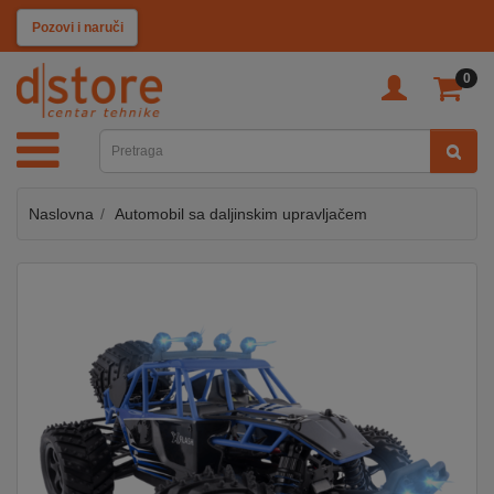
KATEGORIJE
Pozovi i naruči
0
TV
&
SAT
Naslovna
Automobil sa daljinskim upravljačem
MOBILNI
UREĐAJI
AUDIO
KABLOVI
KUĆANSKI
APARATI