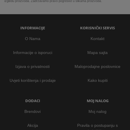
izgledu proizvoda. Zadržavamo pravo pogreške u slikama proizvoda.
INFORMACIJE
KORISNIČKI SERVIS
O Nama
Kontakt
Informacije o isporuci
Mapa sajta
Izjava o privatnosti
Maloprodajne poslovnice
Uvjeti korištenja i prodaje
Kako kupiti
DODACI
MOJ NALOG
Brendovi
Moj nalog
Akcija
Pravila o postupanju s