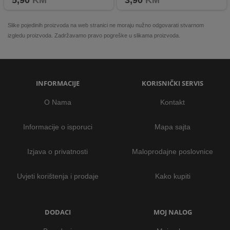
5,90
KM
3,90
KM
Slike pojedinih proizvoda na web stranici ne moraju nužno odgovarati stvarnom
izgledu proizvoda. Zadržavamo pravo pogreške u slikama proizvoda.
INFORMACIJE
KORISNIČKI SERVIS
O Nama
Kontakt
Informacije o isporuci
Mapa sajta
Izjava o privatnosti
Maloprodajne poslovnice
Uvjeti korištenja i prodaje
Kako kupiti
DODACI
MOJ NALOG