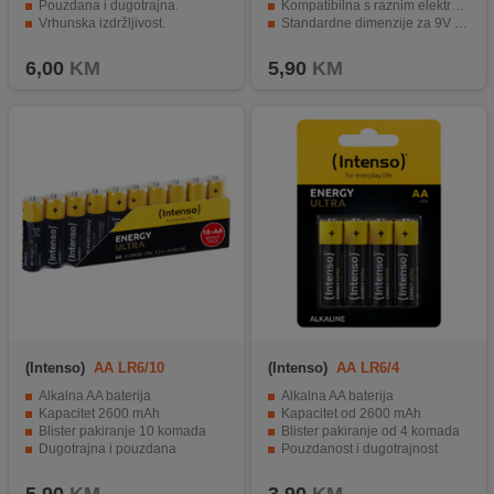
Pouzdana i dugotrajna.
Kompatibilna s raznim elektroničkim uređajima
Vrhunska izdržljivost.
Standardne dimenzije za 9V bateriju
Praktična za svakodnevnu upotrebu.
Dugotrajno i stabilno napajanje za uređaje.
6,00
KM
5,90
KM
(Intenso)
AA LR6/10
(Intenso)
AA LR6/4
Alkalna AA baterija
Alkalna AA baterija
Kapacitet 2600 mAh
Kapacitet od 2600 mAh
Blister pakiranje 10 komada
Blister pakiranje od 4 komada
Dugotrajna i pouzdana
Pouzdanost i dugotrajnost
Pogodna za razne uređaje
Pogodna za širok spektar uređaja