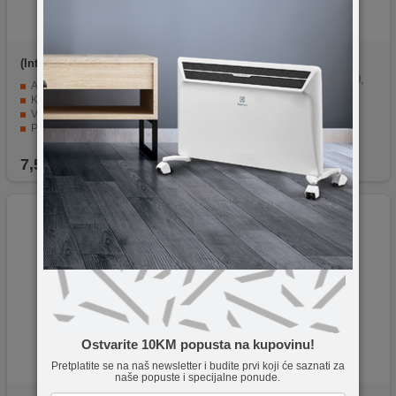
(Intenso)
LR14 / C
(Intenso)
AA LR6 100pcs
Baterija alkalna, AA LR6/100,
Alkalna baterija
1,5 V, pak. 100 kom
Kapacitet 8000 mAh
Visina 50 mm
Prečnik 25.5 mm
Blister pakiranje 2 komada
7,50
KM
65,90
KM
Ostvarite 10KM popusta na kupovinu!
Pretplatite se na naš newsletter i budite prvi koji će saznati za
naše popuste i specijalne ponude.