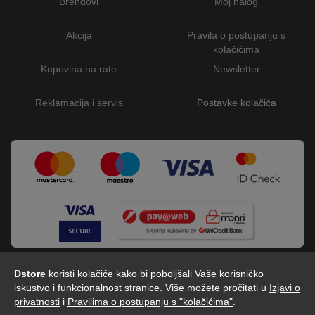
Brendovi
Moj nalog
Akcija
Pravila o postupanju s
kolačićima
Kupovina na rate
Newsletter
Reklamacija i servis
Postavke kolačića
Dstore
koristi kolačiće kako bi poboljšali Vaše korisničko
iskustvo i funkcionalnost stranice. Više možete pročitati u
Izjavi o
privatnosti
i
Pravilima o postupanju s "kolačićima"
.