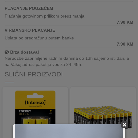
REKLAMACIJA
PLAĆANJE POUZEĆEM
I
SERVIS
Plaćanje gotovinom prilikom preuzimanja
7,90
KM
O
VIRMANSKO PLAĆANJE
NAMA
Uplata po predračunu putem banke
7,90
KM
KATALOZI
Brza dostava!
Narudžbe zaprimljene radnim danima do 13h šaljemo isti dan, a
KAKO
na Vašoj adresi paket je već za 24–48h.
KUPITI?
SLIČNI PROIZVODI
KUPOVINA
IZ
INOSTRANSTVA
OZNAKE
ENERGETSKE
UČINKOVITOSTI
×
DIGITALIS