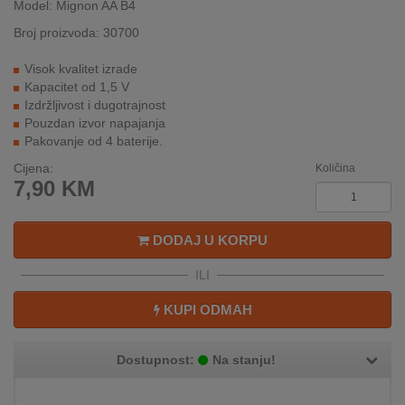
Model: Mignon AA B4
INTERNO
Broj proizvoda: 30700
Visok kvalitet izrade
MOJ
Kapacitet od 1,5 V
NALOG
Izdržljivost i dugotrajnost
Pouzdan izvor napajanja
AKCIJE
Pakovanje od 4 baterije.
Cijena:
Količina
BRENDOVI
7,90
KM
NOVO
U
DODAJ U KORPU
PONUDI
ILI
KONTAKT
KUPI ODMAH
KUPOVINA
NA
Dostupnost:
Na stanju!
RATE