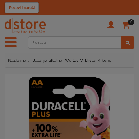
KATEGORIJE
Pozovi i naruči
0
TV
&
SAT
Naslovna
Baterija alkalna, AA, 1,5 V, blister 4 kom.
MOBILNI
UREĐAJI
AUDIO
KABLOVI
KUĆANSKI
APARATI