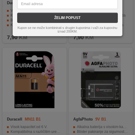
Duracell
AA B4
Duracell
Micro AAA B4
Visoka kvaliteta i pouzdanost
Kapacitet od 1,5V
Kapacitet 1,5 V za dugotrajnu snagu
Blister pakiranje od 4 komada
ŽELIM POPUST
Blister pakovanje sa 4 baterije
Dugotrajna izdržljivost
Kompatibilnost sa raznim uređajima
Niska stopa samopražnjenja
Kupon se ne može kombinirati s drugim kuponima i važi za kupovinu
Dugotrajna snaga za kontinuiranu upotrebu
Visoka kvaliteta i pouzdanost
iznad 200KM.
7,90
KM
7,90
KM
Duracell
MN11 B1
AgfaPhoto
9V B1
Visok kapacitet od 6 V.
Alkalna baterija s visokim kapacitetom
Kompatibilna s različitim uređajima.
Blister pakiranje za sigurnost i zaštitu