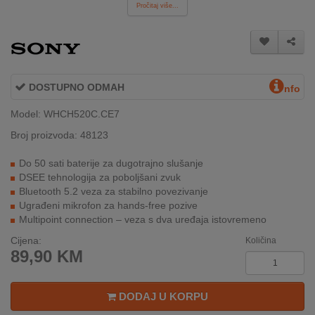
REKLAMACIJA
Pročitaj više...
I
SERVIS
O
NAMA
DOSTUPNO ODMAH
nfo
KATALOZI
Model: WHCH520C.CE7
Broj proizvoda: 48123
KAKO
KUPITI?
Do 50 sati baterije za dugotrajno slušanje
DSEE tehnologija za poboljšani zvuk
KUPOVINA
Bluetooth 5.2 veza za stabilno povezivanje
IZ
Ugrađeni mikrofon za hands-free pozive
INOSTRANSTVA
Multipoint connection – veza s dva uređaja istovremeno
Cijena:
Količina
OZNAKE
89,90
KM
ENERGETSKE
UČINKOVITOSTI
DODAJ U KORPU
DIGITALIS