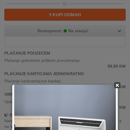
ILI
KUPI ODMAH
Dostupnost:
Na stanju!
PLAĆANJE POUZEĆEM
Plaćanje gotovinom prilikom preuzimanja
89,90
KM
PLAĆANJE KARTICAMA JEDNOKRATNO
Plaćanje karticama(sve banke)
×
89,90
KM
VIRMANSKO PLAĆANJE
Uplata po predračunu putem banke
89,90
KM
Brza dostava!
Narudžbe zaprimljene radnim danima do 13h šaljemo isti dan, a
na Vašoj adresi paket je već za 24–48h.