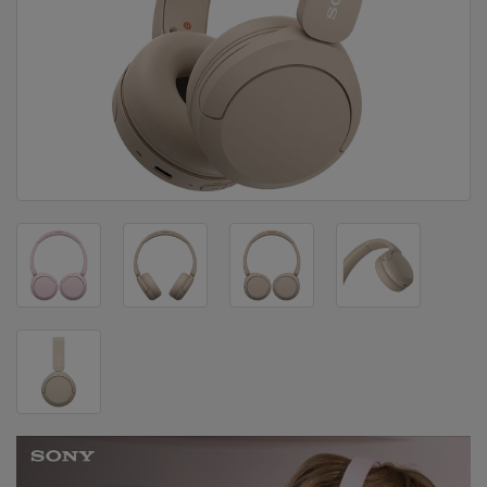
DOM
&
ALATI
ENERGIJA
KLIMATIZACIJA
SECURITY
PC
&
GAME