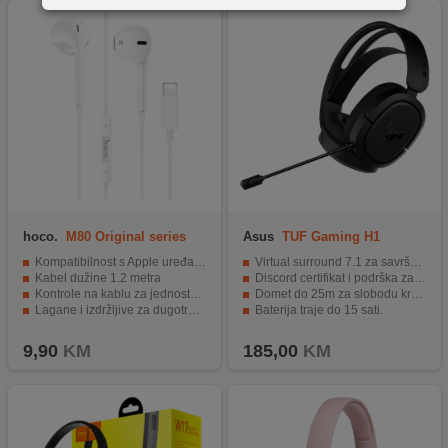
hoco.
M80 Original series
Asus
TUF Gaming H1
Wireless
Kompatibilnost s Apple uređajima
Virtual surround 7.1 za savršen zvuk.
Kabel dužine 1.2 metra
Discord certifikat i podrška za TeamSpeak.
Kontrole na kablu za jednostavno upravljanje
Domet do 25m za slobodu kretanja.
Lagane i izdržljive za dugotrajnu udobnost
Baterija traje do 15 sati.
Zvučnik promjera Ø 14 mm za jasan zvuk
Kompatibilan sa više uređaja.
9,90
KM
185,00
KM