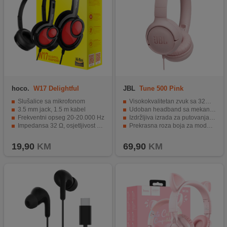
hoco.
W17 Delightful
JBL
Tune 500 Pink
Headphones MIC BK
Slušalice sa mikrofonom
Visokokvalitetan zvuk sa 32mm drajverima.
3.5 mm jack, 1.5 m kabel
Udoban headband sa mekanim jastučićima.
Frekventni opseg 20-20.000 Hz
Izdržljiva izrada za putovanja i svakodnevnu upotrebu.
Impedansa 32 Ω, osjetljivost 103 dB
Prekrasna roza boja za moderan izgled.
Elegantan dizajn, ugrađen mikrofon.
JBL brand - jamči izvrsnu izvedbu.
19,90
KM
69,90
KM