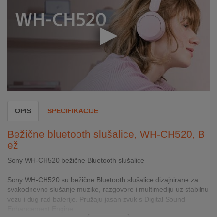
INTERNO
MOJ
NALOG
AKCIJE
BRENDOVI
OPIS
SPECIFIKACIJE
NOVO
U
Bežične bluetooth slušalice, WH-CH520, B
PONUDI
ež
KONTAKT
Sony WH-CH520 bežične Bluetooth slušalice
Sony WH-CH520 su bežične Bluetooth slušalice dizajnirane za
KUPOVINA
svakodnevno slušanje muzike, razgovore i multimediju uz stabilnu
NA
vezu i dug rad baterije. Pružaju jasan zvuk s Digital Sound
RATE
Enhancement Engine ...