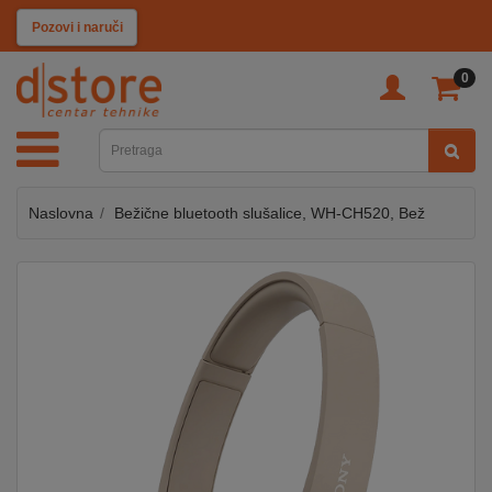
KATEGORIJE
Pozovi i naruči
0
TV
&
SAT
Naslovna
Bežične bluetooth slušalice, WH-CH520, Bež
MOBILNI
UREĐAJI
AUDIO
KABLOVI
KUĆANSKI
APARATI