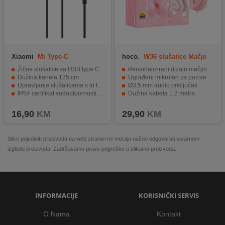
Xiaomi
Mi Type-C
hoco.
W36 slušalice Mačje
Earphones Black
uši,Pink
Žične slušalice sa USB type C
Personalizirani dizajn mačjih ušiju
Dužina kanela 125 cm
Ugrađeni mikrofon za pozive
Upravljanje slušalicama s tri tipke
Ø3,5 mm audio priključak
IP54 certifikat vodootpornosti na prašinu i vodu
Dužina kabela 1.2 metra
Ergonomski oblik slušalica
Težina samo 165 grama
16,90
KM
29,90
KM
Slike pojedinih proizvoda na web stranici ne moraju nužno odgovarati stvarnom
izgledu proizvoda. Zadržavamo pravo pogreške u slikama proizvoda.
INFORMACIJE
KORISNIČKI SERVIS
O Nama
Kontakt