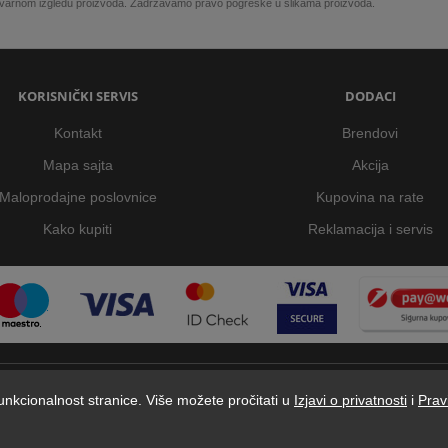
 stvarnom izgledu proizvoda. Zadržavamo pravo pogreške u slikama proizvoda.
KORISNIČKI SERVIS
DODACI
Kontakt
Brendovi
Mapa sajta
Akcija
Maloprodajne poslovnice
Kupovina na rate
Kako kupiti
Reklamacija i servis
 funkcionalnost stranice. Više možete pročitati u
Izjavi o privatnosti
i
Prav