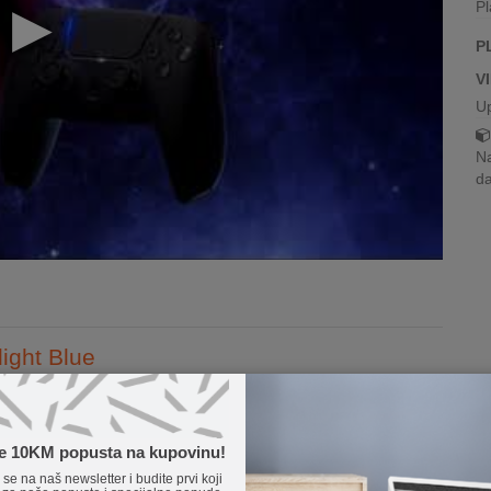
Pl
P
V
U
Na
da
light Blue
uz novi inovativni upravljač za konzolu PS5™ s dodirnim povratnim
upravljač DualSense ima ugrađeni mikrofon i gumb stvori, a sve
te 10KM popusta na kupovinu!
Pročitaj više...
e se na naš newsletter i budite prvi koji