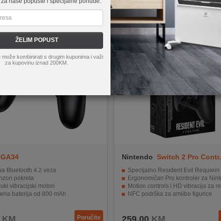
 za naše popuste i specijalne ponude.
ŽELIM POPUST
 može kombinirati s drugim kuponima i važi
za kupovinu iznad 200KM.
GA34
Nintendo
Switch 2 Pro Contr.
Resident Evil
na Bluetooth 4.2 veza
Specijalno Resident Evil Requiem izdanje ko
nzori pokreta
Ergonomičan Pro kontroler za Nintendo S
uki vibracijski motori
Motion controls i HD vibracija za realističan osj
ena baterija od 800 mAh
NFC podrška za amiibo figurice
omski dizajn
Bežično povezivanje za slobodno igranje bez 
KM
Poručite
259,00
KM