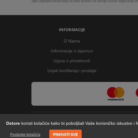
Slike pojedinih proizvoda na web stranici ne moraju nužno odgovarati
INFORMACIJE
O Nama
Informacije o isporuci
Izjava o privatnosti
Uvjeti korištenja i prodaje
Dstore
koristi kolačiće kako bi poboljšali Vaše korisničko iskustvo i
Postavke kolačića
PRIHVATI SVE