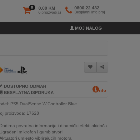
0
0800 22 432
0,00 KM
Besplatni info broj
0 proizvod(a)
MOJ NALOG
DOSTUPNO ODMAH
nfo
BESPLATNA ISPORUKA
del: PS5 DualSense W.Controller Blue
oj proizvoda: 17628
Dodirna povratna informacija i dinamički efekti okidača
Ugrađeni mikrofon i gumb stvori
Aktuatori umjesto vibrirajućih motora