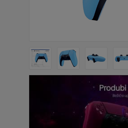
DOM
&
ALATI
ENERGIJA
KLIMATIZACIJA
SECURITY
PC
&
GAME