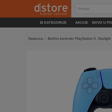
KATEGORIJE
KATEGORIJE
AKCIJE
NOVO U PO
TV
&
SAT
Naslovna
Bežični kontroler PlayStation 5, Starlight
MOBILNI
UREĐAJI
AUDIO
KABLOVI
KUĆANSKI
APARATI