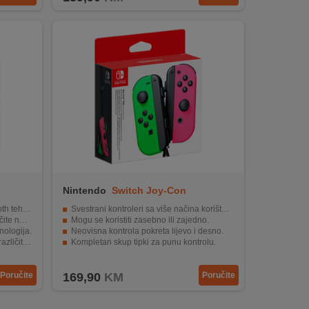
Nintendo
Switch Joy-Con
Green/Pink
logije.
Svestrani kontroleri sa više načina korištenja.
granja.
Mogu se koristiti zasebno ili zajedno.
nologija.
Neovisna kontrola pokreta lijevo i desno.
nkcijama.
Kompletan skup tipki za punu kontrolu.
i.
Bluetooth povezivost za drugačije iskustvo.
Poručite
169,90
KM
Poručite