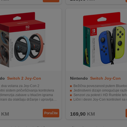
ndo
Switch 2 Joy-Con
Nintendo
Switch Joy-Con
ng Wheel
Blue/Yellow, set
d dva volana za Joy-Con 2
Bežična povezanost putem Bluetooth tehno
ni sistem pričvršćivanja kontrolera
Jedinstveni dizajn omogućuje različite načine i
dimenzija zabave u trkaćim igrama
Senzori za pokret i HD Rumble teh
irani da olakšaju držanje i upravljanje
Lični i desni Joy-Con kontroleri sa različitim fu
 2 kontroleri samo, za Nintendo Switch 2
Povećanje mogućnosti i užitka u igr
KM
Poručite
169,90
KM