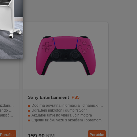
Sony Entertainment
PS5
W.Controller Pink
ntrolera
Dodirna povratna informacija i dinamički efekti okidača
witch 2
Ugrađeni mikrofon i gumb "stvori"
ećaj igre
Aktuatori umjesto vibrirajućih motora
Osjetite fizičku vezu s okolišem i opremom
kablova
Kompatibilan s PS5 platformom
Poručite
159,90
KM
Poručite