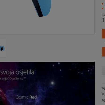
Ci
1
P
Pl
P