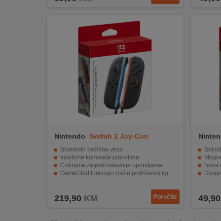
Nintendo
Switch 2 Joy-Con
Ninte
Blue/Red
Steeri
Bluetooth bežična veza
Set o
Intuitivne komande pokretima
Magnet
C-dugme za jednostavnije upravljanje
Nova 
GameChat funkcija i miš u podržanim igrama
Dizajn
Praktičan remen za zglob
Joy-Con
219,90
KM
Poručite
49,90