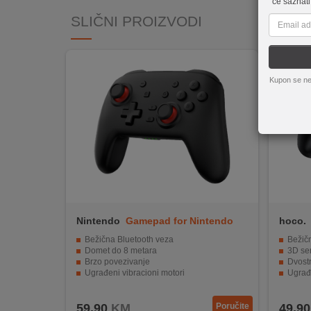
će saznati
REKLAMACIJA
SLIČNI PROIZVODI
I
SERVIS
Novo
O
NAMA
Kupon se ne
KATALOZI
KAKO
KUPITI?
KUPOVINA
IZ
INOSTRANSTVA
Nintendo
Gamepad for Nintendo
hoco.
Switch Black
Bežična Bluetooth veza
Bežič
OZNAKE
Domet do 8 metara
3D se
ENERGETSKE
Brzo povezivanje
Dvostr
Ugrađeni vibracioni motori
Ugrađ
UČINKOVITOSTI
Trajanje baterije do 15 sati
Ergon
DIGITALIS
59,90
KM
Poručite
49,90