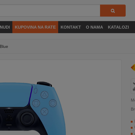
NUDI
KUPOVINA NA RATE
KONTAKT
O NAMA
KATALOZI
 Blue
Mo
Br