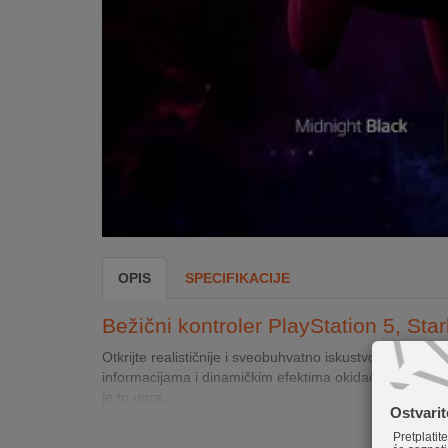
INTERNO
MOJ
NALOG
AKCIJE
BRENDOVI
NOVO
U
OPIS
SPECIFIKACIJE
PONUDI
Bežični kontroler PlayStation 5, Star
KONTAKT
Otkrijte realističnije i sveobuhvatno iskustvo igranja 
KUPOVINA
informacijama i dinamičkim efektima okidača. Bežični 
NA
je to ugra...
Ostvari
RATE
Pretplatit