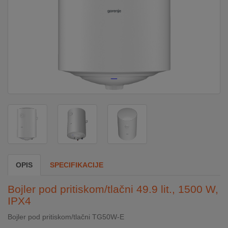
DOM
&
ALATI
ENERGIJA
KLIMATIZACIJA
SECURITY
OPIS
SPECIFIKACIJE
PC
Bojler pod pritiskom/tlačni 49.9 lit., 1500 W,
&
IPX4
GAME
Bojler pod pritiskom/tlačni TG50W-E