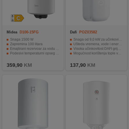
Midea
D100-15FG
Dafi
POZ03582
Snaga 1500 W
Snaga od 9,0 kW za učinkovito grijanje vode.
Zapremina 100 litara
Ušteda vremena, vode i energije zbog male veličine.
Emajlirani rezervoar za vodu i grijači element
Visoka učinkovitost DAFI grijaćeg elementa.
Podesivi temperaturni opseg 30°C - 80°C
Mogućnost korištenja tople vode gotovo odmah nakon otvaranja slavine.
Može se montirati okomito na zid
Jednostavna montaža i praktična uporaba.
359,90
KM
137,90
KM