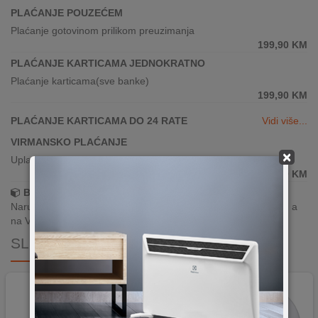
PLAĆANJE POUZEĆEM
Plaćanje gotovinom prilikom preuzimanja
199,90
KM
PLAĆANJE KARTICAMA JEDNOKRATNO
Plaćanje karticama(sve banke)
199,90
KM
PLAĆANJE KARTICAMA DO 24 RATE
Vidi više...
VIRMANSKO PLAĆANJE
×
Uplata po predračunu putem banke
199,90
KM
Brza dostava!
Narudžbe zaprimljene radnim danima do 13h šaljemo isti dan, a
na Vašoj adresi paket je već za 24–48h.
SLIČNI PROIZVODI