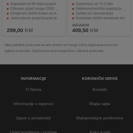
Kapacitet od 80 litara pogodan za domaćinstva
Zapremina od 75.3 litre
Efikasan grijač snage 2000 W za brzo zagrijavanje vode
Elektromehanička regulacija temperature
Emajlirani čelični kotao sa magnezij anodom za dug vijek trajanja
Zaštita od zamrzavanja
Jednostavno podešavanje temperature pomoću termostata
Kvalitetan čelični emalirani lim
Kvalitetna izolacija koja smanjuje gubitak toplote
Energetski učinkovit s 2000W grijačem
455,00KM
299,00
KM
409,50
KM
Slike pojedinih proizvoda na web stranici ne moraju nužno odgovarati stvarnom
izgledu proizvoda. Zadržavamo pravo pogreške u slikama proizvoda.
INFORMACIJE
KORISNIČKI SERVIS
O Nama
Kontakt
Informacije o isporuci
Mapa sajta
Izjava o privatnosti
Maloprodajne poslovnice
Uvjeti korištenja i prodaje
Kako kupiti