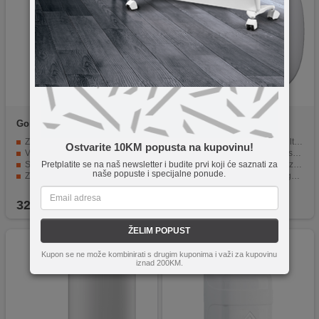
Gorenje
TGR80NG
Gorenje
MINI10-U
Zapremina od 73 litra
Kompaktan dizajn za podpultno postavljanje
Ostvarite 10KM popusta na kupovinu!
Visokotlačni bojler sa radnim tlakom od 6 bara
Energetski razred A za efikasno zagrijavanje
Snaga grijača od 2000 W
Snaga grijača 1500 W za brzo zagrijavanje vode
Pretplatite se na naš newsletter i budite prvi koji će saznati za
naše popuste i specijalne ponude.
Zaštita od vlage IP 24
Zaštita od smrzavanja za sigurniji rad u hladnijim uvjetima
Zaštita od zamrzavanja
Jednostavna elektromehanička kontrola temperature
325,00
KM
149,00
KM
ŽELIM POPUST
Kupon se ne može kombinirati s drugim kuponima i važi za kupovinu
iznad 200KM.