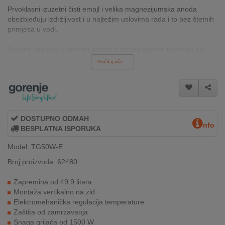
INTERNO
Prvoklasni izuzetni čisti emajl i velika magnezijumska anoda
obezbjeđuju izdržljivost i u najtežim uslovima rada i to bez štetnih
primjesa u vodi.
MOJ
Bakarni uronjeni električni grejači u neposrednom kontaktu sa ...
NALOG
Pročitaj više...
AKCIJE
BRENDOVI
DOSTUPNO ODMAH
NOVO
nfo
BESPLATNA ISPORUKA
U
PONUDI
Model: TG50W-E
Broj proizvoda: 62480
KONTAKT
Zapremina od 49.9 litara
KUPOVINA
Montaža vertikalno na zid
NA
Elektromehanička regulacija temperature
RATE
Zaštita od zamrzavanja
Snaga grijača od 1500 W