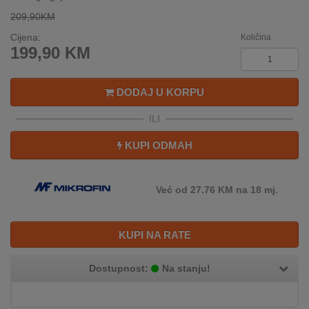
REKLAMACIJA
209,90KM
I
SERVIS
Cijena:
Količina
199,90
KM
O
NAMA
DODAJ U KORPU
KATALOZI
ILI
KAKO
KUPI ODMAH
KUPITI?
KUPOVINA
Već od 27.76 KM na 18 mj.
IZ
INOSTRANSTVA
KUPI NA RATE
OZNAKE
ENERGETSKE
Dostupnost:
Na stanju!
UČINKOVITOSTI
DIGITALIS