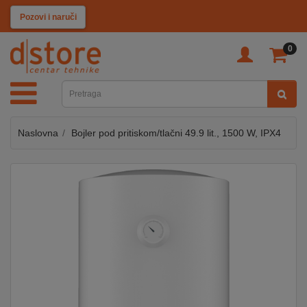
KATEGORIJE
Pozovi i naruči
0
TV
&
SAT
Naslovna
Bojler pod pritiskom/tlačni 49.9 lit., 1500 W, IPX4
MOBILNI
UREĐAJI
AUDIO
KABLOVI
KUĆANSKI
APARATI