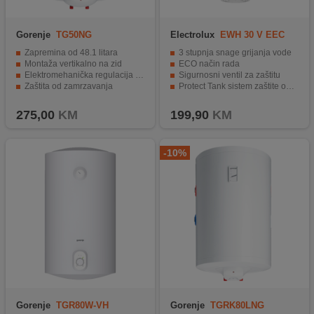
Gorenje
TG50NG
Electrolux
EWH 30 V EEC
Zapremina od 48.1 litara
3 stupnja snage grijanja vode
Montaža vertikalno na zid
ECO način rada
Elektromehanička regulacija temperature
Sigurnosni ventil za zaštitu
Zaštita od zamrzavanja
Protect Tank sistem zaštite od korozije
Snaga grijača od 2000 W
Mehanički termostat
275,00
KM
199,90
KM
-10%
Gorenje
TGR80W-VH
Gorenje
TGRK80LNG