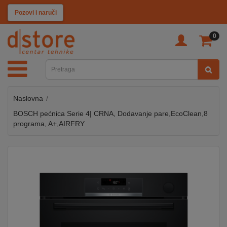
KATEGORIJE
Pozovi i naruči
0
TV
&
SAT
Naslovna
MOBILNI
UREĐAJI
BOSCH pećnica Serie 4| CRNA, Dodavanje pare,EcoClean,8
programa, A+,AIRFRY
AUDIO
KABLOVI
KUĆANSKI
APARATI