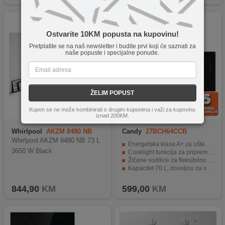
Ostvarite 10KM popusta na kupovinu!
Pretplatite se na naš newsletter i budite prvi koji će saznati za
naše popuste i specijalne ponude.
ŽELIM POPUST
Kupon se ne može kombinirati s drugim kuponima i važi za kupovinu
iznad 200KM.
Whirlpool
AKZM 8480 NB
Candy
27BCH64CCB
Whirlpool AKZM 8480 NB 73 L
Energetska klasa A+ za uštedu energije
3650 W Black
Cooklight funkcija za pripremu zdravijih jela
Žičane vodilice za fleksibilno postavljanje pladnjeva i rešetki
Kapacitet 70 L, dovoljno za veće obroke
Moderan crni dizajn s staklenim vratima
844,90
KM
599,00
KM