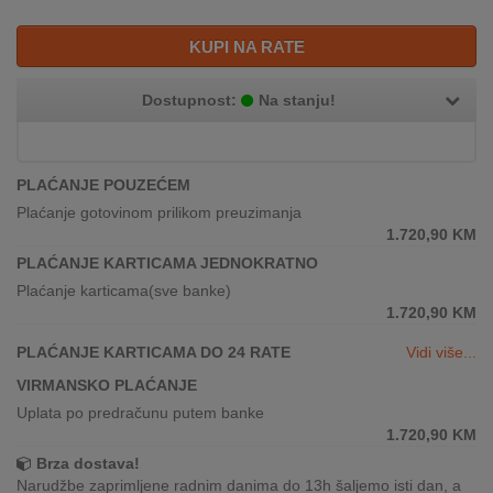
REKLAMACIJA
I
KUPI NA RATE
SERVIS
Dostupnost:
Na stanju!
O
NAMA
KATALOZI
PLAĆANJE POUZEĆEM
Plaćanje gotovinom prilikom preuzimanja
KAKO
1.720,90
KM
KUPITI?
PLAĆANJE KARTICAMA JEDNOKRATNO
Plaćanje karticama(sve banke)
KUPOVINA
1.720,90
KM
IZ
INOSTRANSTVA
PLAĆANJE KARTICAMA DO 24 RATE
Vidi više...
VIRMANSKO PLAĆANJE
OZNAKE
ENERGETSKE
Uplata po predračunu putem banke
UČINKOVITOSTI
1.720,90
KM
Brza dostava!
DIGITALIS
Narudžbe zaprimljene radnim danima do 13h šaljemo isti dan, a