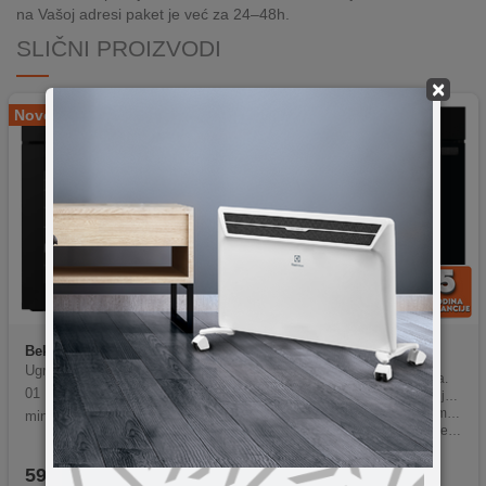
na Vašoj adresi paket je već za 24–48h.
SLIČNI PROIZVODI
×
Novo
-8%
Beko
BBIE123001BD
Gorenje
BOS6737E06B
Ugradna rerna Beko BBIE 1230
Zapremina pećnice: 77 litara.
01 BD multifunkcionalna/zapre
Različite funkcije zagrijavanja pećnice.
Mogućnost podešavanja temperature putem mehaničkog upravljanja.
min
Teleskopske vodilice i dvije emajlirane posude za pečenje.
Dvostruka vrata pećnice i sigurnosni termoelektrični osigurač.
649,90KM
596,56
KM
599,00
KM