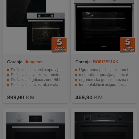
Gorenje
Jump set
Gorenje
BO615E01XK
(BO6737E02X + ECT41SC)
Ploča ima senzorsko upravljanje na dodir.
Ugradbena pećnica, zapremina 61l, multisistemska
Pećnica ima veliku zapreminu od 77 litara.
mehaničko upravljanje pećnicom, osvjetljenje, klasični ržač vrata
Ploča ima 4 grijače zone HiLight.
ergonomska gumbi, mrežna rešetka, dinamičko hlađenje pećnice
Pećnica ima dvostruka vrata s refleksijom.
termoelektrični osigurač za automatsko isključivanje, dvostruko zastakljena vrata
Ploča ima funkcije kao što su StopGo i StayWarm.
ventilator, grill snage 2700W, AquaCelan jednostavno i sigurno čišćenje
899,90
KM
469,90
KM