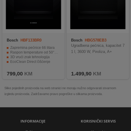
Bosch
HBF133BR0
Bosch
HBG578EB3
Ugradbena pećnica, kapacitet 7
Zapremina pećnice 66 litara
1 l, 3600 W, Piroliza, A+
Raspon temperature od 50°C do 275°C
3D vrući zrak tehnologija
EcoClean Direct čišćenje
Energija razred A
799,00
KM
1.499,90
KM
Slike pojedinih proizvoda na web stranici ne moraju nužno odgovarati stvarnom
izgledu proizvoda. Zadržavamo pravo pogreške u slikama proizvoda.
INFORMACIJE
KORISNIČKI SERVIS