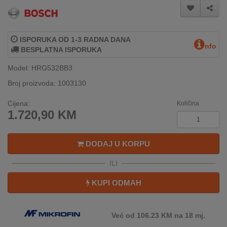
INTERNO
ISPORUKA OD 1-3 RADNA DANA
MOJ
nfo
BESPLATNA ISPORUKA
NALOG
Model: HRG532BB3
AKCIJE
Broj proizvoda: 1003130
BRENDOVI
Cijena:
Količina
1.720,90
KM
NOVO
U
PONUDI
DODAJ U KORPU
ILI
KONTAKT
KUPI ODMAH
KUPOVINA
NA
RATE
Već od 106.23 KM na 18 mj.