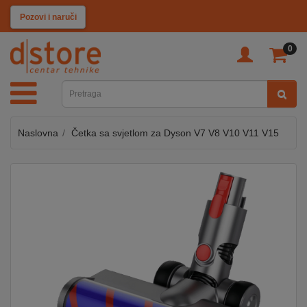
KATEGORIJE
Pozovi i naruči
0
TV
&
SAT
Naslovna
Četka sa svjetlom za Dyson V7 V8 V10 V11 V15
MOBILNI
UREĐAJI
AUDIO
KABLOVI
KUĆANSKI
APARATI