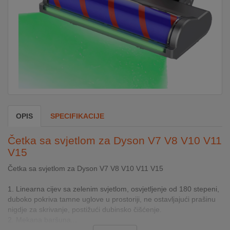
DOM
&
ALATI
ENERGIJA
OPIS
SPECIFIKACIJE
KLIMATIZACIJA
Četka sa svjetlom za Dyson V7 V8 V10 V11
V15
SECURITY
Četka sa svjetlom za Dyson V7 V8 V10 V11 V15
PC
1. Linearna cijev sa zelenim svjetlom, osvjetljenje od 180 stepeni,
&
duboko pokriva tamne uglove u prostoriji, ne ostavljajući prašinu
GAME
nigdje za skrivanje, postižući dubinsko čišćenje.
2. Mekana baršuna...