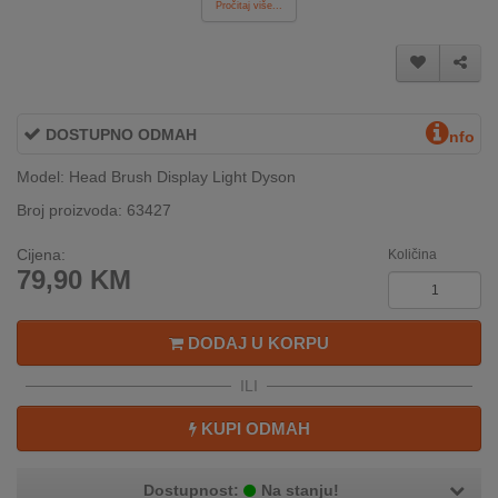
Pročitaj više...
INTERNO
MOJ
NALOG
DOSTUPNO ODMAH
nfo
AKCIJE
Model: Head Brush Display Light Dyson
Broj proizvoda: 63427
BRENDOVI
Cijena:
Količina
NOVO
79,90
KM
U
PONUDI
DODAJ U KORPU
KONTAKT
ILI
KUPOVINA
KUPI ODMAH
NA
RATE
Dostupnost:
Na stanju!