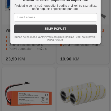
Pretplatite se na naš newsletter i budite prvi koji će saznati za
naše popuste i specijalne ponude.
ŽELIM POPUST
Vileda
Spin Mop Refill 3in1
Xiaomi
Side Brush (2 Pro, 2
Microfiber
Lite)
Jednostavna zamjena bez potrebe za novim mop sistemom
Rezervna bočna četka za robot usisavač
Kupon se ne može kombinirati s drugim kuponima i važi za kupovinu
iznad 200KM.
Povećana efikasnost čišćenja — do 40 % bolje
Za Mi Robot Vacuum Mop 2 Pro
Uklanja bakterije do 99 % — samo s vodom
Za Mi Robot Vacuum Mop 2 Lite
Periv i dugotrajan — može se koristiti do 6 mjeseci
Trokutasta glava za dosezanje kutova i teško dostupnih mjesta
23,90
KM
19,90
KM