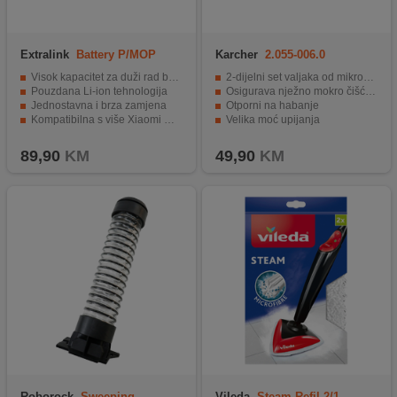
Extralink
Battery P/MOP
Karcher
2.055-006.0
PRO2 PRO 2PRO MJSTS1
Visok kapacitet za duži rad bez punjenja
2-dijelni set valjaka od mikrovlakana
Pouzdana Li-ion tehnologija
Osigurava nježno mokro čišćenje
Jednostavna i brza zamjena
Otporni na habanje
Kompatibilna s više Xiaomi Mop modela
Velika moć upijanja
Obnavlja snagu usisavanja i efikasnost čišćenja
Perivo u mašini za pranje veša
89,90
KM
49,90
KM
Roborock
Sweeping
Vileda
Steam Refil 2/1