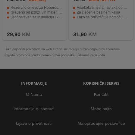
Extension Hose
Rezervno crijevo za Roborock U10 Dyad
Visokokvalitetna navlaka od mikrovlakana
Izrađeno od izdržljivih materijala
Za čišćenje bez hemikalija
Jednostavan za instalaciju i korištenje
Lako se pričvršćuje pomoću čičak trake
29,90
KM
31,90
KM
Slike pojedinih proizvoda na web stranici ne moraju nužno odgovarati stvarnom
izgledu proizvoda. Zadržavamo pravo pogreške u slikama proizvoda.
INFORMACIJE
KORISNIČKI SERVIS
O Nama
Kontakt
Informacije o isporuci
Mapa sajta
Izjava o privatnosti
Maloprodajne poslovnice