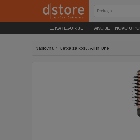
KATEGORIJE
KATEGORIJE
AKCIJE
NOVO U PO
TV
&
SAT
Naslovna
Četka za kosu, All in One
MOBILNI
UREĐAJI
AUDIO
KABLOVI
KUĆANSKI
APARATI