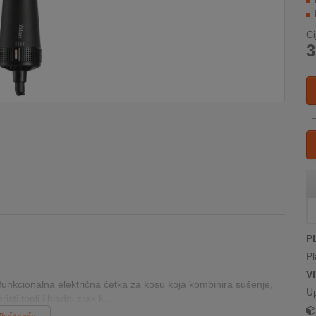
Ci
3
P
Pl
V
funkcionalna električna četka za kosu koja kombinira sušenje,
U
sti topli i hladni zrak k...
Pročitaj više...