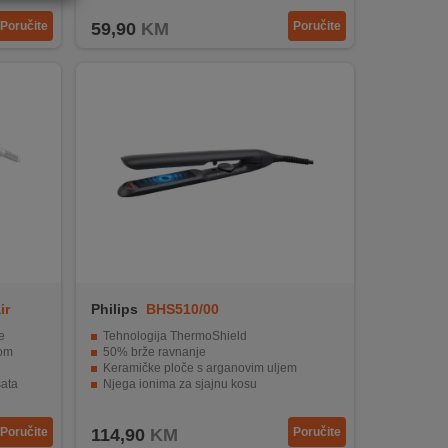
Poručite
59,90
KM
Poručite
ir
Philips
BHS510/00
e
Tehnologija ThermoShield
nom
50% brže ravnanje
Keramičke ploče s arganovim uljem
sata
Njega ionima za sjajnu kosu
°
Raspon temperature od 120 do 230°C
Poručite
114,90
KM
Poručite