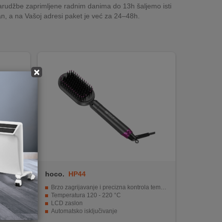
rudžbe zaprimljene radnim danima do 13h šaljemo isti
n, a na Vašoj adresi paket je već za 24–48h.
×
Rose
hoco.
HP44
lovi, ra
Brzo zagrijavanje i precizna kontrola temperature
Temperatura 120 - 220 °C
LCD zaslon
Automatsko isključivanje
Ergonomski dizajn