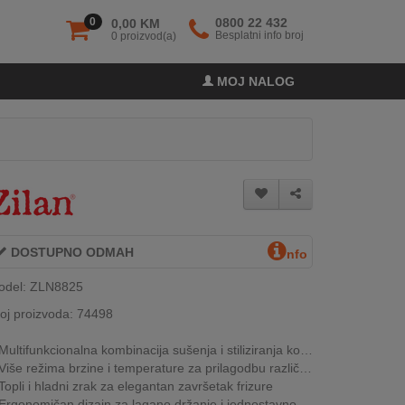
0
0800 22 432
0,00 KM
Besplatni info broj
0 proizvod(a)
MOJ NALOG
DOSTUPNO ODMAH
nfo
odel: ZLN8825
oj proizvoda: 74498
Multifunkcionalna kombinacija sušenja i stiliziranja kose
Više režima brzine i temperature za prilagodbu različitim tipovima kose
Topli i hladni zrak za elegantan završetak frizure
Ergonomičan dizajn za lagano držanje i jednostavno korištenje