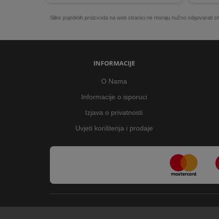
Slike pojedinih proizvoda na web stranici ne moraju nužno odgovarati
INFORMACIJE
O Nama
Informacije o isporuci
Izjava o privatnosti
Uvjeti korištenja i prodaje