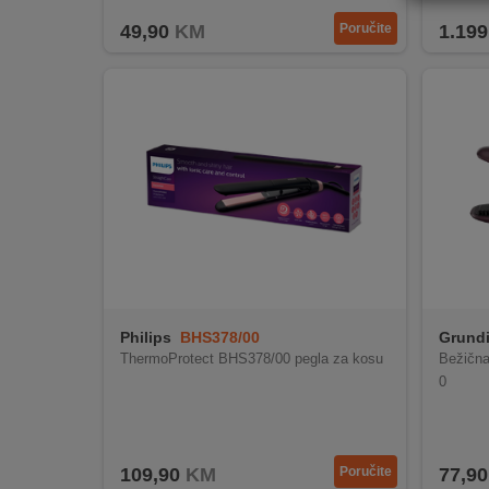
REKLAMACIJA
49,90
KM
Poručite
1.199
I
SERVIS
O
NAMA
KATALOZI
KAKO
KUPITI?
KUPOVINA
IZ
Philips
BHS378/00
Grund
INOSTRANSTVA
bežičn
ThermoProtect BHS378/00 pegla za kosu
Bežičn
0
OZNAKE
ENERGETSKE
UČINKOVITOSTI
109,90
KM
Poručite
77,90
DIGITALIS