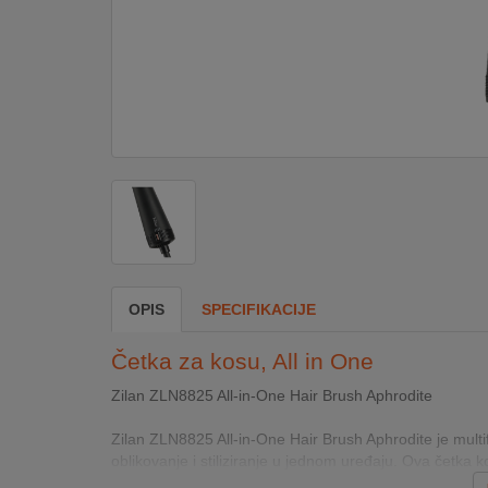
DOM
&
ALATI
ENERGIJA
KLIMATIZACIJA
OPIS
SPECIFIKACIJE
SECURITY
Četka za kosu, All in One
PC
Zilan ZLN8825 All‑in‑One Hair Brush Aphrodite
&
GAME
Zilan ZLN8825 All‑in‑One Hair Brush Aphrodite je multi
oblikovanje i stiliziranje u jednom uređaju. Ova četka kori