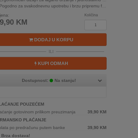
Pogodno za svakodnevnu upotrebu i brzu pripremu frizure
jena:
Količina
9,90
KM
DODAJ U KORPU
ILI
KUPI ODMAH
Dostupnost:
Na stanju!
LAĆANJE POUZEĆEM
aćanje gotovinom prilikom preuzimanja
39,90
KM
IRMANSKO PLAĆANJE
plata po predračunu putem banke
39,90
KM
Brza dostava!