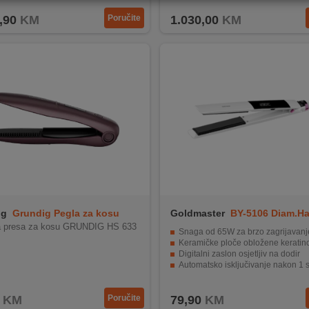
,90
KM
Poručite
1.030,00
KM
ig
Grundig Pegla za kosu
Goldmaster
BY-5106 Diam.Ha
a HS 63
Straightener-Slim
a presa za kosu GRUNDIG HS 633
Snaga od 65W za brzo zagrijavanj
Keramičke ploče obložene kerati
Digitalni zaslon osjetljiv na dodir
Automatsko isključivanje nakon 1 
Putna brava i okretni kabel za 360
KM
Poručite
79,90
KM