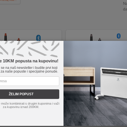
Na
da
te 10KM popusta na kupovinu!
e se na naš newsletter i budite prvi koji
 za naše popuste i specijalne ponude.
ŽELIM POPUST
Airwrap i.d. Ceramic
Dyson
Airwrap Comp. Pink/
 može kombinirati s drugim kuponima i važi
/Topaz
Gold+Wavy
Uvijač za kosu, 1300 W, kovrče, va
ooth spajanje na MyDyson aplikaciju
za kupovinu iznad 200KM.
vnanje, sušenje
 tipove kose
, valovi, ravnanje i sušenje
funkcionalno Coanda sušilo
tećenja od topline