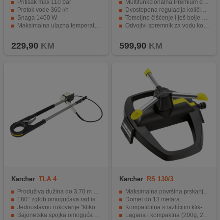
Pritisak max 110 bar
Multifunkcionalna Premium dodatna oprema
Protok vode 360 l/h
Dvostepena regulacija količine pare
Snaga 1400 W
Temeljno čišćenje i još bolje razlaganje i upijanje prljavštine.
Maksimalna ulazna temperatura vode 40°C
Odvojivi spremnik za vodu koji se stalno puni
Visokotlačno crijevo duljine 4 metra
Integrirani pretinac za spremanje kabela
229,90
KM
599,90
KM
Karcher
TLA 4
Karcher
RS 130/3
Produživa dužina do 3,70 m za čišćenje visokih površina
Maksimalna površina prskanja 133 m².
180° zglob omogućava rad ispod kosina i nadstrešnica
Domet do 13 metara.
Jednostavno rukovanje "klikom" pri produženju
Kompatibilna s različitim klik-sustavima.
Bajonetska spojka omogućava brzu montažu
Lagana i kompaktna (200g, 200x248x100mm).