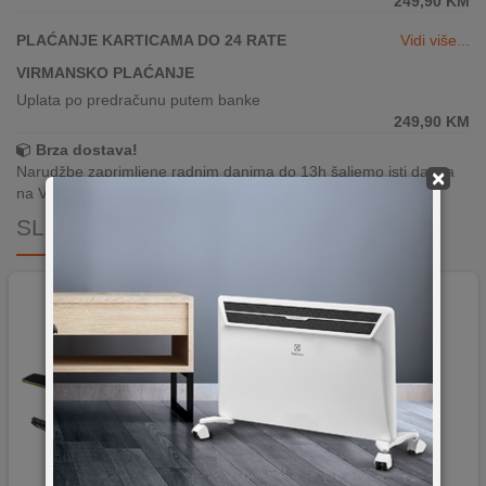
249,90
KM
PLAĆANJE KARTICAMA DO 24 RATE
Vidi više...
VIRMANSKO PLAĆANJE
Uplata po predračunu putem banke
249,90
KM
Brza dostava!
Narudžbe zaprimljene radnim danima do 13h šaljemo isti dan, a
×
na Vašoj adresi paket je već za 24–48h.
SLIČNI PROIZVODI