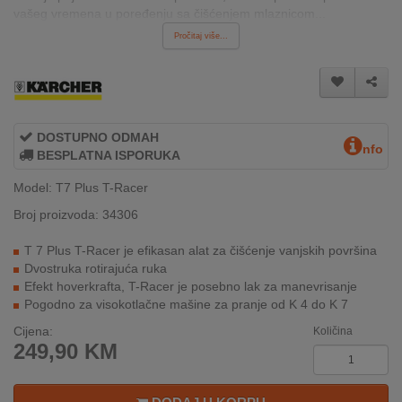
vašeg vremena u poređenju sa čišćenjem mlaznicom...
INTERNO
Pročitaj više...
MOJ
NALOG
AKCIJE
DOSTUPNO ODMAH
nfo
BESPLATNA ISPORUKA
BRENDOVI
Model: T7 Plus T-Racer
Broj proizvoda: 34306
NOVO
U
T 7 Plus T-Racer je efikasan alat za čišćenje vanjskih površina
PONUDI
Dvostruka rotirajuća ruka
Efekt hoverkrafta, T-Racer je posebno lak za manevrisanje
KONTAKT
Pogodno za visokotlačne mašine za pranje od K 4 do K 7
Cijena:
Količina
KUPOVINA
249,90
KM
NA
RATE