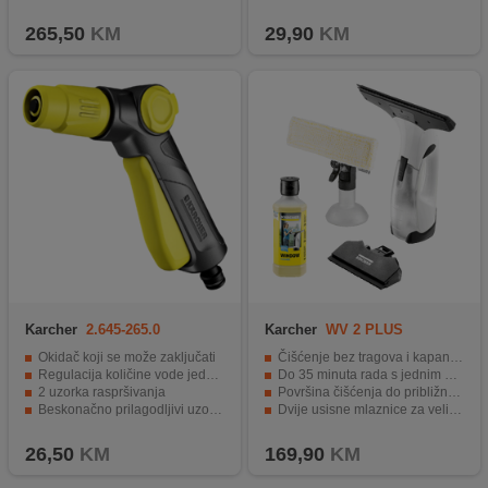
Kompatibilna sa Kärcher K i G serijama uređaja
Idealna za srednje velike površine.
265,50
KM
29,90
KM
Karcher
2.645-265.0
Karcher
WV 2 PLUS
Okidač koji se može zaključati
Čišćenje bez tragova i kapanja vode
Regulacija količine vode jednom rukom
Do 35 minuta rada s jednim punjenjem baterije
2 uzorka raspršivanja
Površina čišćenja do približno 105 m² po punjenju
Beskonačno prilagodljivi uzorci raspršivanja
Dvije usisne mlaznice za velike i manje površine
Kompatibilan sa svim sustavima za klik
Pogodan za prozore, ogledala, pločice i druge glatke površine
26,50
KM
169,90
KM