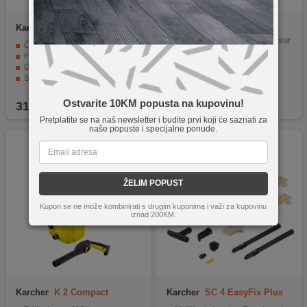
Karcher
SC 2 EasyFix
Karcher
1.950-700.0
KARCHER K 5 Classic pressur
Čišćenje samo parom, bez hemikalija
e washer - 1.950-700.0
Fleksibilna EasyFix podna mlaznica za bolju kontrolu
Dvostepena regulacija pare
Sigurnosne funkcije za bezbrižnu upotrebu
Dodatna oprema za čišćenje raznih površina
Ostvarite 10KM popusta na kupovinu!
319,90
KM
594,90
KM
Pretplatite se na naš newsletter i budite prvi koji će saznati za
naše popuste i specijalne ponude.
ŽELIM POPUST
Kupon se ne može kombinirati s drugim kuponima i važi za kupovinu
iznad 200KM.
Karcher
K 2 Compact
Karcher
SC 4 EasyFix Plus