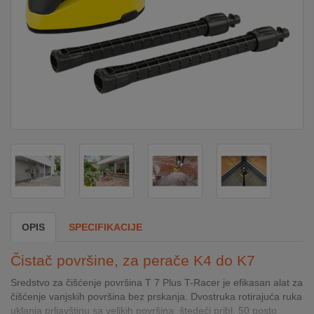
DOM
&
ALATI
ENERGIJA
KLIMATIZACIJA
SECURITY
OPIS
SPECIFIKACIJE
PC
Čistač površine, za perače K4 do K7
&
GAME
Sredstvo za čišćenje površina T 7 Plus T-Racer je efikasan alat za
čišćenje vanjskih površina bez prskanja. Dvostruka rotirajuća ruka
uklanja prljavštinu sa velikih površina, štedeći pribl. 50 posto