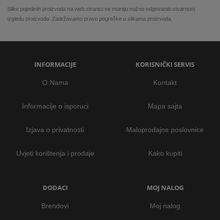
Slike pojedinih proizvoda na web stranici ne moraju nužno odgovarati stvarnom
izgledu proizvoda. Zadržavamo pravo pogreške u slikama proizvoda.
INFORMACIJE
KORISNIČKI SERVIS
O Nama
Kontakt
Informacije o isporuci
Mapa sajta
Izjava o privatnosti
Maloprodajne poslovnice
Uvjeti korištenja i prodaje
Kako kupiti
DODACI
MOJ NALOG
Brendovi
Moj nalog