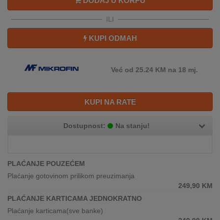
DODAJ U KORPU
REKLAMACIJA
I
ILI
SERVIS
KUPI ODMAH
O
NAMA
Već od 25.24 KM na 18 mj.
KATALOZI
KAKO
KUPI NA RATE
KUPITI?
Dostupnost:
Na stanju!
KUPOVINA
IZ
INOSTRANSTVA
PLAĆANJE POUZEĆEM
OZNAKE
Plaćanje gotovinom prilikom preuzimanja
ENERGETSKE
249,90
KM
UČINKOVITOSTI
PLAĆANJE KARTICAMA JEDNOKRATNO
Plaćanje karticama(sve banke)
DIGITALIS