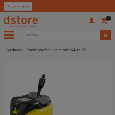
KATEGORIJE
Pozovi i naruči
0
TV
&
SAT
Naslovna
Čistač površine, za perače K4 do K7
MOBILNI
UREĐAJI
AUDIO
KABLOVI
KUĆANSKI
APARATI