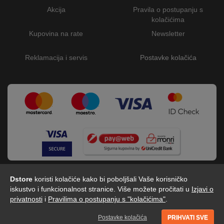
Akcija
Pravila o postupanju s
kolačićima
Kupovina na rate
Newsletter
Reklamacija i servis
Postavke kolačića
Dstore
koristi kolačiće kako bi poboljšali Vaše korisničko
iskustvo i funkcionalnost stranice. Više možete pročitati u
Izjavi o
privatnosti
i
Pravilima o postupanju s "kolačićima"
.
Dstore - Centar tehnike © 2026 by Digitalis d.o.o
Postavke kolačića
PRIHVATI SVE