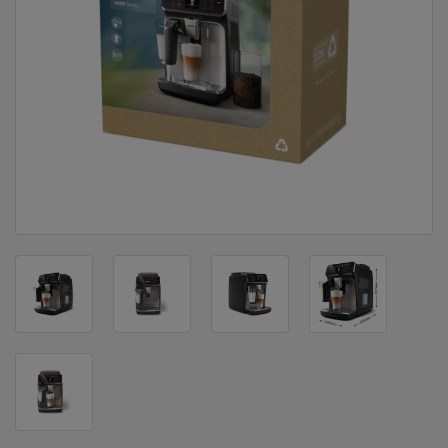
DOM
&
ALATI
ENERGIJA
KLIMATIZACIJA
SECURITY
PC
&
GAME