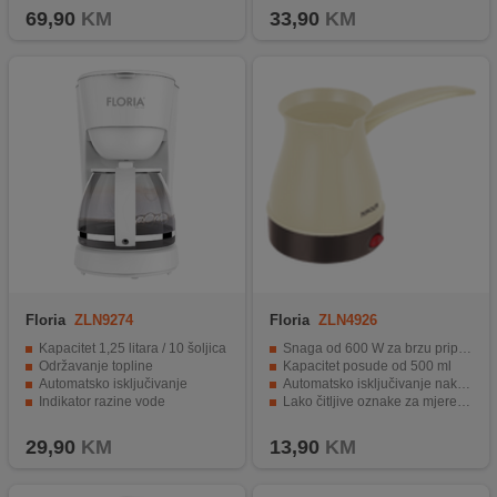
69,90
KM
33,90
KM
Floria
ZLN9274
Floria
ZLN4926
Kapacitet 1,25 litara / 10 šoljica
Snaga od 600 W za brzu pripremu kave
Održavanje topline
Kapacitet posude od 500 ml
Automatsko isključivanje
Automatsko isključivanje nakon pripreme kave
Indikator razine vode
Lako čitljive oznake za mjerenje kave i vode
Prozirni spremnik vode
Jednostavan dizajn i rukovanje
29,90
KM
13,90
KM