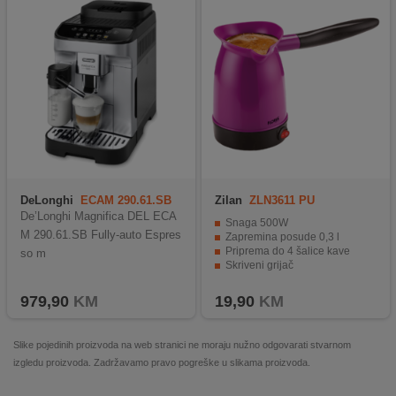
DeLonghi
ECAM 290.61.SB
Zilan
ZLN3611 PU
De’Longhi Magnifica DEL ECA
Snaga 500W
M 290.61.SB Fully-auto Espres
Zapremina posude 0,3 l
Priprema do 4 šalice kave
so m
Skriveni grijač
Puna rotacija za jednostavno rukovanje
979,90
KM
19,90
KM
Slike pojedinih proizvoda na web stranici ne moraju nužno odgovarati stvarnom
izgledu proizvoda. Zadržavamo pravo pogreške u slikama proizvoda.