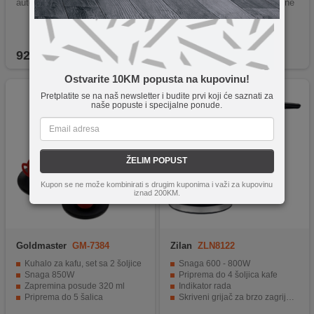
auto Espresso machine 1.7 L
r Fully-auto Espresso machine
924,90
KM
1.069,90
KM
Ostvarite 10KM popusta na kupovinu!
Pretplatite se na naš newsletter i budite prvi koji će saznati za
naše popuste i specijalne ponude.
ŽELIM POPUST
Kupon se ne može kombinirati s drugim kuponima i važi za kupovinu
iznad 200KM.
Goldmaster
GM-7384
Zilan
ZLN8122
Kuhalo za kafu, set sa 2 šoljice
Snaga 600 - 800W
Snaga 850W
Priprema do 4 šoljica kafe
Zapremina posude 320 ml
Indikator rada
Priprema do 5 šalica
Skriveni grijač za brzo zagrijavanje vode
Kučište od nehrđajućeg čelika
Nema zapetljavanja kabela