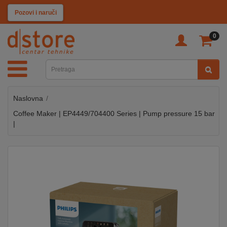
KATEGORIJE
Pozovi i naruči
0
TV
&
SAT
Naslovna
MOBILNI
UREĐAJI
Coffee Maker | EP4449/704400 Series | Pump pressure 15 bar
|
AUDIO
KABLOVI
KUĆANSKI
APARATI