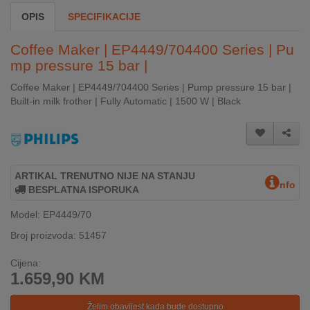
INTERNO
OPIS
SPECIFIKACIJE
Coffee Maker | EP4449/704400 Series | Pu
MOJ
mp pressure 15 bar |
NALOG
Coffee Maker | EP4449/704400 Series | Pump pressure 15 bar |
Built-in milk frother | Fully Automatic | 1500 W | Black
AKCIJE
BRENDOVI
NOVO
ARTIKAL TRENUTNO NIJE NA STANJU
U
nfo
BESPLATNA ISPORUKA
PONUDI
Model: EP4449/70
KONTAKT
Broj proizvoda: 51457
KUPOVINA
Cijena:
NA
1.659,90
KM
RATE
Želim obavijest kada bude dostupno