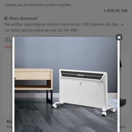
Uplata po predračunu putem banke
1.659,90
KM
Brza dostava!
Narudžbe zaprimljene radnim danima do 13h šaljemo isti dan, a
na Vašoj adresi paket je već za 24–48h.
×
SLIČNI PROIZVODI
Krups
EA910A10
Philips
EP2331/10
Krups Sensation EA910A Fully-
Philips EP2331/10 coffee make