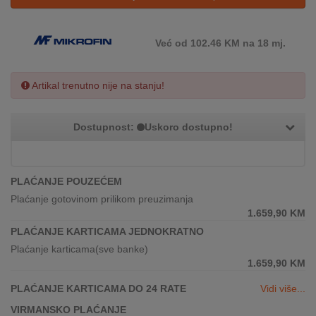
REKLAMACIJA
I
SERVIS
Već od 102.46 KM na 18 mj.
O
NAMA
Artikal trenutno nije na stanju!
KATALOZI
Dostupnost:
Uskoro dostupno!
KAKO
KUPITI?
PLAĆANJE POUZEĆEM
KUPOVINA
Plaćanje gotovinom prilikom preuzimanja
IZ
1.659,90
KM
INOSTRANSTVA
PLAĆANJE KARTICAMA JEDNOKRATNO
Plaćanje karticama(sve banke)
OZNAKE
1.659,90
KM
ENERGETSKE
UČINKOVITOSTI
PLAĆANJE KARTICAMA DO 24 RATE
Vidi više...
VIRMANSKO PLAĆANJE
DIGITALIS