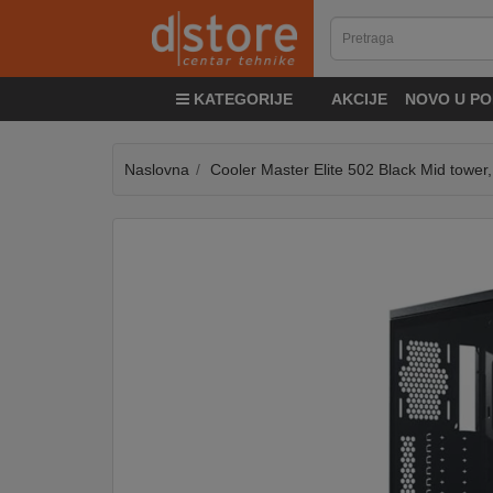
KATEGORIJE
KATEGORIJE
AKCIJE
NOVO U PO
TV
&
SAT
Naslovna
Cooler Master Elite 502 Black Mid tow
MOBILNI
UREĐAJI
AUDIO
KABLOVI
KUĆANSKI
APARATI