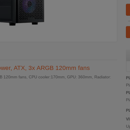
 tower, ATX, 3x ARGB 120mm fans
ARGB 120mm fans, CPU cooler:170mm, GPU: 360mm, Radiator:
P
Pl
P
Pl
P
V
U