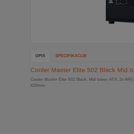
DOM
&
ALATI
ENERGIJA
OPIS
SPECIFIKACIJE
KLIMATIZACIJA
Cooler Master Elite 502 Black Mid
Cooler Master Elite 502 Black, Mid tower, ATX, 3x 
420mm
SECURITY
PC
&
GAME