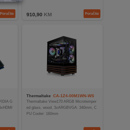
Poručite
910,90
KM
Poručite
Thermaltake
CA-1Z4-00M1WN-WS
IDIA G
Thermaltake View170 ARGB Microtemper
;4xHDMI
ed glass, wood, 3xARGBVGA: 340mm, C
PU Cooler: 160mm