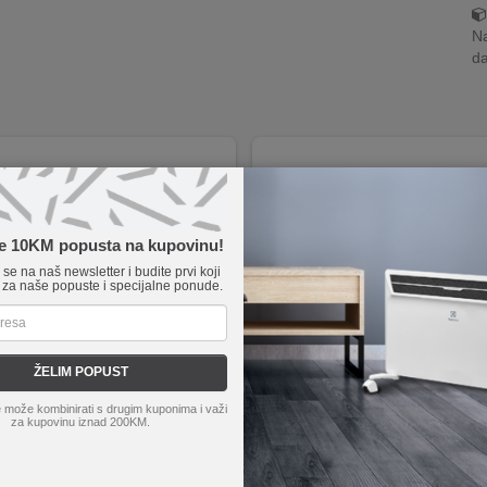
Na
da
te 10KM popusta na kupovinu!
e se na naš newsletter i budite prvi koji
 za naše popuste i specijalne ponude.
ŽELIM POPUST
Tech
RHC5003FB
Asrock
RX9070XT CL 16G
 može kombinirati s drugim kuponima i važi
za kupovinu iznad 200KM.
EROIC HC500 3F Black1xARGB f
ASROCK VGA RX 9070 XT CL16
 ARGB Reverse ATX, tempered gla
R6, 256bit, 3xDP, HDMI