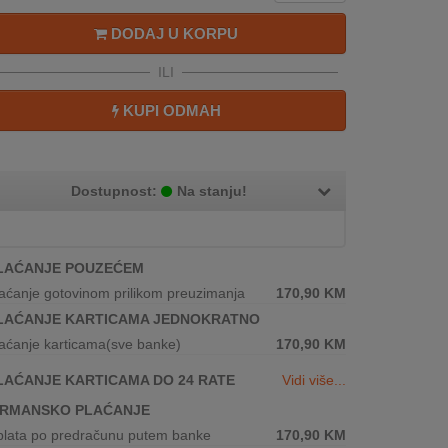
DODAJ U KORPU
ILI
KUPI ODMAH
Dostupnost:
Na stanju!
LAĆANJE POUZEĆEM
aćanje gotovinom prilikom preuzimanja
170,90
KM
LAĆANJE KARTICAMA JEDNOKRATNO
aćanje karticama(sve banke)
170,90
KM
LAĆANJE KARTICAMA DO 24 RATE
Vidi više...
IRMANSKO PLAĆANJE
plata po predračunu putem banke
170,90
KM