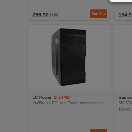
REKLAMACIJA
I
266,90
KM
Poručite
154,9
SERVIS
O
NAMA
KATALOZI
KAKO
KUPITI?
KUPOVINA
IZ
INOSTRANSTVA
LC Power
2014MB
Gainw
Kućište za PC, Mini Tower, bez napajanja
BIOSTA
OZNAKE
192-bit
ENERGETSKE
UČINKOVITOSTI
DIGITALIS