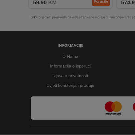
59,90
KM
Poručite
574,9
Slike pojedinih proizvoda na web stranici ne moraju nužno odgovarati
INFORMACIJE
O Nama
Informacije o isporuci
Izjava o privatnosti
Uvjeti korištenja i prodaje