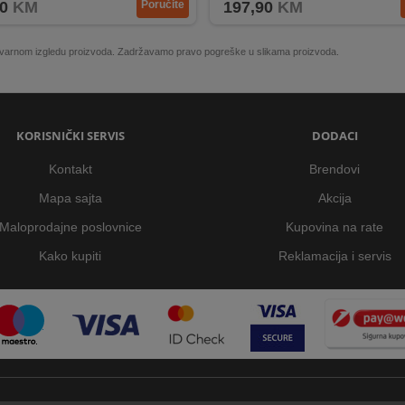
0
KM
Poručite
197,90
KM
 stvarnom izgledu proizvoda. Zadržavamo pravo pogreške u slikama proizvoda.
KORISNIČKI SERVIS
DODACI
Kontakt
Brendovi
Mapa sajta
Akcija
Maloprodajne poslovnice
Kupovina na rate
Kako kupiti
Reklamacija i servis