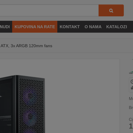
NUDI
KUPOVINA NA RATE
KONTAKT
O NAMA
KATALOZI
er, ATX, 3x ARGB 120mm fans
M
Br
Ci
1