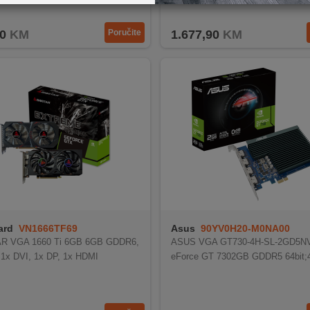
0
KM
Poručite
1.677,90
KM
ard
VN1666TF69
Asus
90YV0H20-M0NA00
R VGA 1660 Ti 6GB 6GB GDDR6,
ASUS VGA GT730-4H-SL-2GD5NV
, 1x DVI, 1x DP, 1x HDMI
eForce GT 7302GB GDDR5 64bit