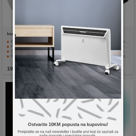
home
GLE 15/WW
home
WB 30
Kugla promjera 15 cm.
Višestruka piši-briši površina za kreativnost.
Fleksibilna izrada od EVA materijala.
Montaža na zid ili samostojeća na ravnoj površini.
2 LED lampice u toplo bijeloj boji.
14 hladno-bijelih LED dioda za učinkovitu rasvjetu.
Radi na 3 x 1,5V AA baterija.
Prekidač On / OFF za lako upravljanje osvjetljenjem.
Moderni i elegantni dizajn.
Crna pisaljka sa spužvom za pisanje.
19,90
KM
19,90
KM
Ostvarite 10KM popusta na kupovinu!
Pretplatite se na naš newsletter i budite prvi koji će saznati za
naše popuste i specijalne ponude.