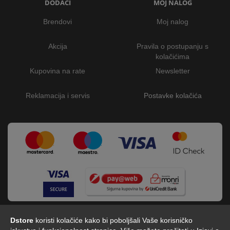
DODACI
MOJ NALOG
Brendovi
Moj nalog
Akcija
Pravila o postupanju s
kolačićima
Kupovina na rate
Newsletter
Reklamacija i servis
Postavke kolačića
Dstore
koristi kolačiće kako bi poboljšali Vaše korisničko