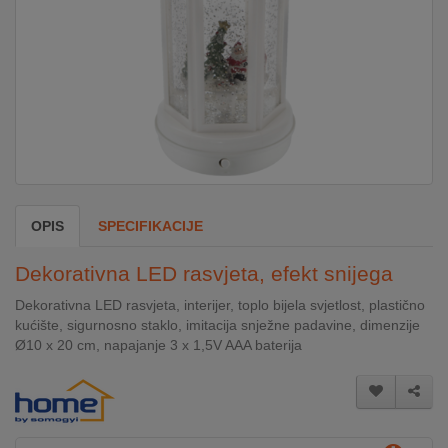
DOM
&
ALATI
ENERGIJA
OPIS
SPECIFIKACIJE
KLIMATIZACIJA
Dekorativna LED rasvjeta, efekt snijega
SECURITY
Dekorativna LED rasvjeta, interijer, toplo bijela svjetlost, plastično
kućište, sigurnosno staklo, imitacija snježne padavine, dimenzije
Ø10 x 20 cm, napajanje 3 x 1,5V AAA baterija
PC
&
GAME