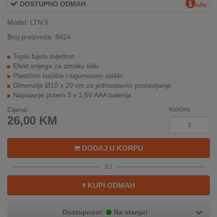
DOSTUPNO ODMAH
nfo
INTERNO
Model: LTN 5
Broj proizvoda: 8424
MOJ
NALOG
Toplo bijela svjetlost
Efekt snijega za zimsku idilu
AKCIJE
Plastično kućište i sigurnosno staklo
Dimenzije Ø10 x 20 cm za jednostavno postavljanje
Napajanje putem 3 x 1,5V AAA baterija
BRENDOVI
Cijena:
Količina
NOVO
26,00
KM
U
PONUDI
DODAJ U KORPU
KONTAKT
ILI
KUPOVINA
KUPI ODMAH
NA
RATE
Dostupnost:
Na stanju!