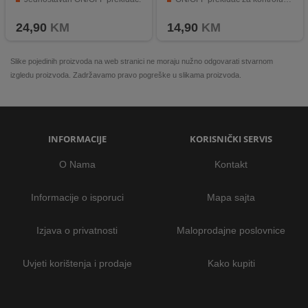
Unutarnja upotreba.
Dizajniran za unutarnju upotrebu.
24,90
KM
14,90
KM
Slike pojedinih proizvoda na web stranici ne moraju nužno odgovarati stvarnom
izgledu proizvoda. Zadržavamo pravo pogreške u slikama proizvoda.
INFORMACIJE
KORISNIČKI SERVIS
O Nama
Kontakt
Informacije o isporuci
Mapa sajta
Izjava o privatnosti
Maloprodajne poslovnice
Uvjeti korištenja i prodaje
Kako kupiti