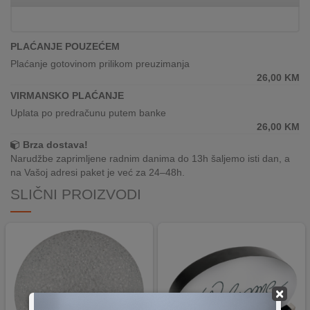
REKLAMACIJA
I
SERVIS
PLAĆANJE POUZEĆEM
Plaćanje gotovinom prilikom preuzimanja
O
26,00
KM
NAMA
VIRMANSKO PLAĆANJE
KATALOZI
Uplata po predračunu putem banke
26,00
KM
KAKO
Brza dostava!
KUPITI?
Narudžbe zaprimljene radnim danima do 13h šaljemo isti dan, a
na Vašoj adresi paket je već za 24–48h.
KUPOVINA
SLIČNI PROIZVODI
IZ
INOSTRANSTVA
OZNAKE
ENERGETSKE
UČINKOVITOSTI
×
DIGITALIS