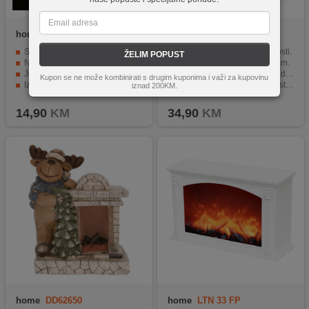
home
CMW 15
home
KDC 24
Simulacija efekta plamena.
Toplo bijeli LED izvor svjetlosti.
ŽELIM POPUST
Nježno žuto LED svjetlo.
Dimenzije 11.8 x 24 x 10.5 cm.
Jednostavno napajanje - 2 AA baterije.
Keramička figura anđela za dekoraciju.
Kupon se ne može kombinirati s drugim kuponima i važi za kupovinu
Izrađena od voska.
Napajanje 2 x LR44 dugmaste baterije.
iznad 200KM.
Idealna za razne prigode.
Uključene baterije u pakiranju.
14,90
KM
34,90
KM
home
DD62650
home
LTN 33 FP