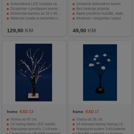
Dekorativna LED rasvjeta za unutarnju upotrebu.
Unutarnji dekorativni kamin
Dizajniran s prelijepim jelenom.
Bez funkcije grijanja
Dimenzije kamina su 33 x 40 x 20 cm.
Bijelo plastično kućište, staklena prednja strana
Materijal izrade je keramika za trajnost.
Moderan i elegantan izgled
Napaja se s tri 1,5 V AAA baterije.
Za elegantnu i ugodnu atmosferu
129,90
KM
49,90
KM
home
KAD 13
home
KAD 17
Visina od 45 cm.
Visina od 38 cm.
24 toplog bijela LED svjetla.
24 komada toplog bijelog LED-a.
Napajanje pomoću 3 AA baterije.
Napajanje putem 3 AA baterije.
Jednostavan ON/OFF prekidač.
ON/OFF prekidač za kontrolu svjetlosti.