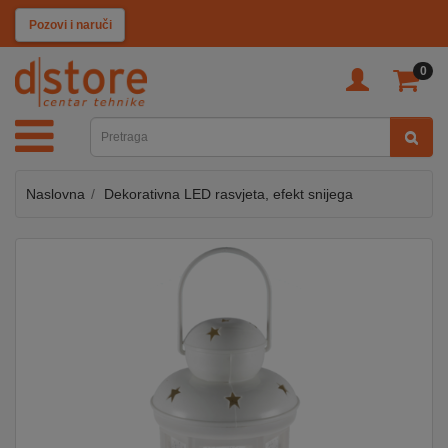
KATEGORIJE
Pozovi i naruči
0
TV
&
SAT
Naslovna
Dekorativna LED rasvjeta, efekt snijega
MOBILNI
UREĐAJI
AUDIO
KABLOVI
KUĆANSKI
APARATI