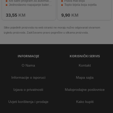
4/8 satni program za automatsko paljenje i gašenje
Plava mat boja
Jednostavno napajanje baterijama
Toplo bijela boja svjetla
Dizajniran za unutarnju upotrebu
Napajanje 3 x 1,5V AAA baterije
33,55
KM
9,90
KM
Slike pojedinih proizvoda na web stranici ne moraju nužno odgovarati stvarnom
izgledu proizvoda. Zadržavamo pravo pogreške u slikama proizvoda.
INFORMACIJE
KORISNIČKI SERVIS
O Nama
Kontakt
Informacije o isporuci
Mapa sajta
Izjava o privatnosti
Maloprodajne poslovnice
Uvjeti korištenja i prodaje
Kako kupiti