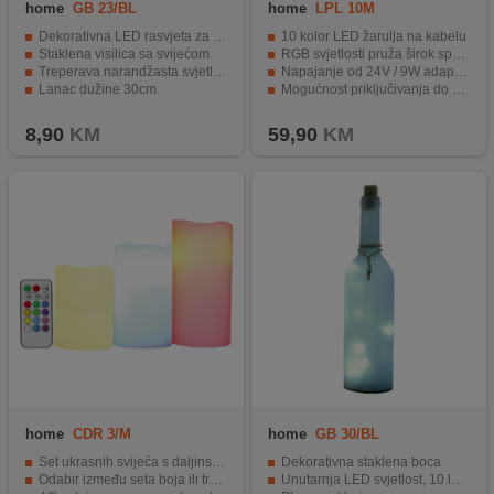
home
GB 23/BL
home
LPL 10M
Dekorativna LED rasvjeta za unutrašnjost doma.
10 kolor LED žarulja na kabelu
Staklena visilica sa svijećom.
RGB svjetlosti pruža širok spektar boja
Treperava narandžasta svjetlost.
Napajanje od 24V / 9W adaptera
Lanac dužine 30cm.
Mogućnost priključivanja do 50 LED žarulja
Napajanje 1 x CR2032 baterija.
Izrađena od kvalitetne plastike za unutrašnjost i vanjsku upotrebu
8,90
KM
59,90
KM
home
CDR 3/M
home
GB 30/BL
Set ukrasnih svijeća s daljinskim upravljačem
Dekorativna staklena boca
Odabir između seta boja ili treperavog svjetla
Unutarnja LED svjetlost, 10 lampica