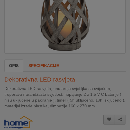
DOM
&
ALATI
ENERGIJA
OPIS
SPECIFIKACIJE
KLIMATIZACIJA
Dekorativna LED rasvjeta
SECURITY
Dekorativna LED rasvjeta, unutarnja svjetiljka sa svijećom,
treperava narandžasta svjetlost, napajanje 2 x 1.5 V C baterije (
nisu uključene u pakiranje ), timer ( 5h uključeno, 19h isključeno ),
PC
materijal izrade plastika, dimnezije 160 x 270 mm
&
GAME