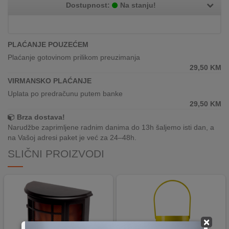
REKLAMACIJA
Dostupnost:
Na stanju!
I
SERVIS
PLAĆANJE POUZEĆEM
O
Plaćanje gotovinom prilikom preuzimanja
NAMA
29,50
KM
VIRMANSKO PLAĆANJE
KATALOZI
Uplata po predračunu putem banke
29,50
KM
KAKO
KUPITI?
Brza dostava!
Narudžbe zaprimljene radnim danima do 13h šaljemo isti dan, a
na Vašoj adresi paket je već za 24–48h.
KUPOVINA
IZ
SLIČNI PROIZVODI
INOSTRANSTVA
OZNAKE
ENERGETSKE
UČINKOVITOSTI
×
DIGITALIS