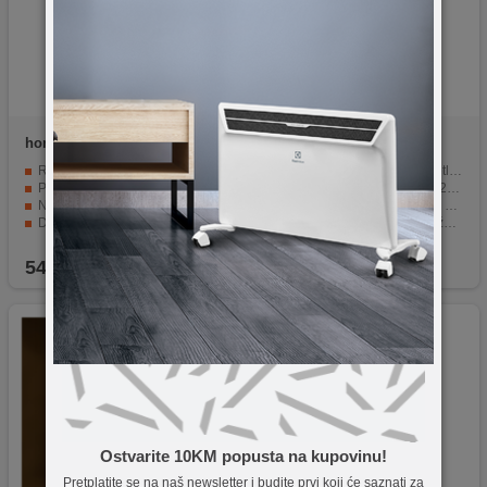
home
LTN 12 FP
home
LTN 11/YE
Realističan efekt plamena
Treperava narandžasta svjetlost
Prekidač za uključenje/isključenje
Jednostavno napajanje CR2032 baterijom
Napajanje putem 3 baterije
Metalni okvir za izdržljivost i dugotrajnost
Dimenzije 305 x 355 x 160 mm
Moderni i zanimljiv metalik žuti dizajn
Materijal izrade - plastika
Stvara prijatnu i opuštajuću atmosferu.
54,90
KM
7,90
KM
Ostvarite 10KM popusta na kupovinu!
Pretplatite se na naš newsletter i budite prvi koji će saznati za