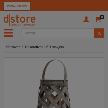
KATEGORIJE
Pozovi i naruči
0
TV
&
SAT
Naslovna
Dekorativna LED rasvjeta
MOBILNI
UREĐAJI
AUDIO
KABLOVI
KUĆANSKI
APARATI