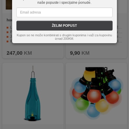
naše popuste i specijalne ponude.
home
ROPE 1
home
GB 30/YE
ŽELIM POPUST
LED 3D figura u obliku jelena
Dizajn staklene boce u mat žutoj boji.
Primjena za unutrašnju i vanjsku upotrebu
10 unutarnjih LED lampica u boji toplo bijele.
Kupon se ne može kombinirati s drugim kuponima i važi za kupovinu
Jantar LED svjetleće cijevi
Napajanje putem 3 AAA baterije.
iznad 200KM.
IP44 zaštita od prašine i kiše
Sigurno i energetski učinkovito napajanje.
Jednostavna montaža i skladištenje
Idealna za korištenje u različitim prostorima.
247,00
KM
9,90
KM