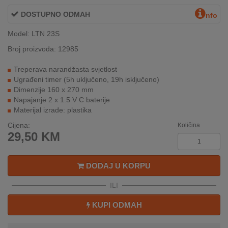
INTERNO
DOSTUPNO ODMAH
nfo
Model: LTN 23S
MOJ
Broj proizvoda: 12985
NALOG
Treperava narandžasta svjetlost
AKCIJE
Ugrađeni timer (5h uključeno, 19h isključeno)
Dimenzije 160 x 270 mm
Napajanje 2 x 1.5 V C baterije
BRENDOVI
Materijal izrade: plastika
NOVO
Cijena:
Količina
U
29,50
KM
PONUDI
DODAJ U KORPU
KONTAKT
ILI
KUPOVINA
NA
KUPI ODMAH
RATE