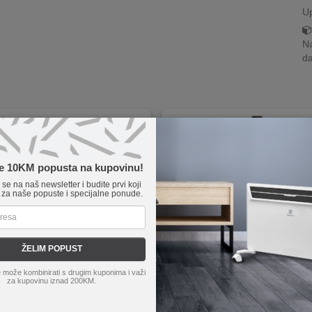
U
Na
da
te 10KM popusta na kupovinu!
e se na naš newsletter i budite prvi koji
 za naše popuste i specijalne ponude.
ŽELIM POPUST
 može kombinirati s drugim kuponima i važi
WB 30
home
GB 30/YE
za kupovinu iznad 200KM.
uka piši-briši površina za kreativnost.
Dizajn staklene boce u mat žutoj bo
 na zid ili samostojeća na ravnoj površini.
10 unutarnjih LED lampica u boji toplo 