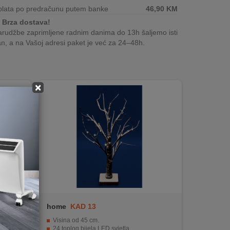
plata po predračunu putem banke
46,90
KM
Brza dostava!
rudžbe zaprimljene radnim danima do 13h šaljemo isti
n, a na Vašoj adresi paket je već za 24–48h.
×
home
KAD 13
ji.
Visina od 45 cm.
bijele.
24 toplog bijela LED svjetla.