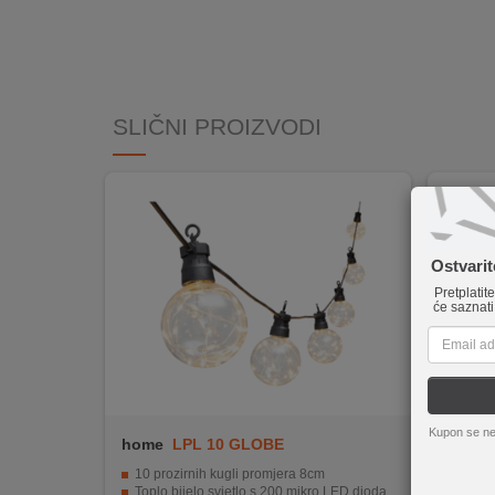
INTERNO
MOJ
NALOG
SLIČNI PROIZVODI
AKCIJE
BRENDOVI
Ostvari
NOVO
U
Pretplatit
će saznati
PONUDI
KONTAKT
KUPOVINA
Kupon se ne
NA
home
LPL 10 GLOBE
home
RATE
10 prozirnih kugli promjera 8cm
Višestr
Toplo bijelo svjetlo s 200 mikro LED dioda
Montaža