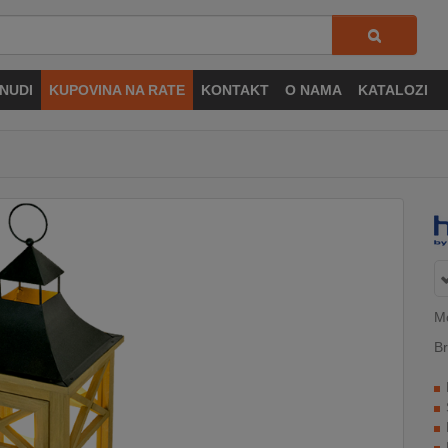
NUDI
KUPOVINA NA RATE
KONTAKT
O NAMA
KATALOZI
M
Br