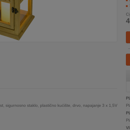
Ci
4
P
st, sigurnosno staklo, plastično kućište, drvo, napajanje 3 x 1,5V
Pl
P
Pl
V