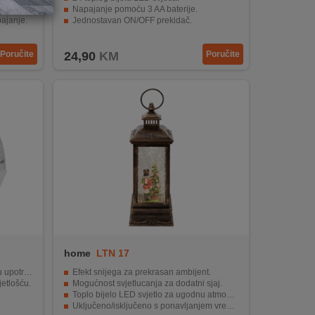
Napajanje pomoću 3 AA baterije.
pajanje.
Jednostavan ON/OFF prekidač.
torima.
Unutarnja upotreba.
Poručite
24,90
KM
Poručite
home
LTN 17
otrebu.
Efekt snijega za prekrasan ambijent.
etlošću.
Mogućnost svjetlucanja za dodatni sjaj.
Toplo bijelo LED svjetlo za ugodnu atmosferu.
Uključeno/isključeno s ponavljanjem vremena.