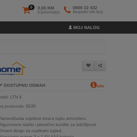
0
0800 22 432
0,00 KM
Besplatni info broj
0 proizvod(a)
MOJ NALOG
DOSTUPNO ODMAH
nfo
odel: LTN 6
oj proizvoda: 6530
Narandžasta svjetlost stvara toplu atmosferu.
Sigurnosno staklo i plastično kućište za izdržljivost.
Drveni dizajn za rustikalni izgled.
Napajanje putem 3 x 1,5V AAA baterija.