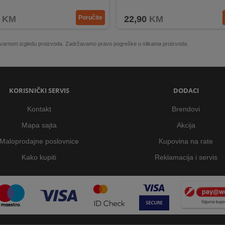
a napojnog kabla - 165 cm
Moguće uroniti u vodu bez oštećen
KM
Poručite
22,90
KM
 stvarnom izgledu proizvoda. Zadržavamo pravo pogreške u slikama proizvoda.
KORISNIČKI SERVIS
DODACI
Kontakt
Brendovi
Mapa sajta
Akcija
Maloprodajne poslovnice
Kupovina na rate
Kako kupiti
Reklamacija i servis