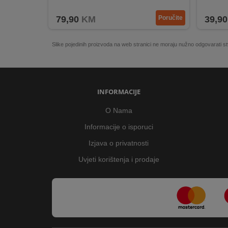
Adapter IP44 za vanjsku upotrebu
Dužin
79,90
KM
Poručite
39,90
Slike pojedinih proizvoda na web stranici ne moraju nužno odgovarati
INFORMACIJE
O Nama
Informacije o isporuci
Izjava o privatnosti
Uvjeti korištenja i prodaje