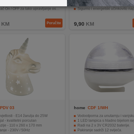
no-bijelih LED dioda za učinkovitu rasvjetu.
Napajanje putem 3 AAA baterije.
 On / OFF za lako upravljanje osvjetljenjem.
Sigurno i energetski učinkovito na
isaljka sa spužvom za pisanje.
Idealna za korištenje u različitim pros
KM
Poručite
9,90
KM
PDV 03
home
CDF 1/WH
svjetlosti - E14 žarulja do 25W
Vodootporna za unutarnju i vanjsku up
jal - kvalitetni porculan
1 LED lampica s hladno bijelom svj
zije - 110 x 260 x 170 mm
Radi na 2 x 3V CR2032 baterije.
anje - 230V / 50Hz
Pakiranje sadrži 12 svijeća.