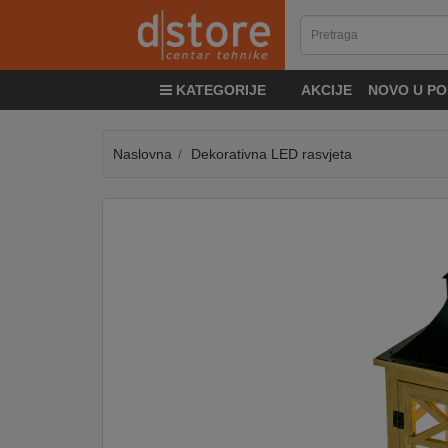
KATEGORIJE
KATEGORIJE
AKCIJE
NOVO U PO
TV
&
SAT
Naslovna
Dekorativna LED rasvjeta
MOBILNI
UREĐAJI
AUDIO
KABLOVI
KUĆANSKI
APARATI