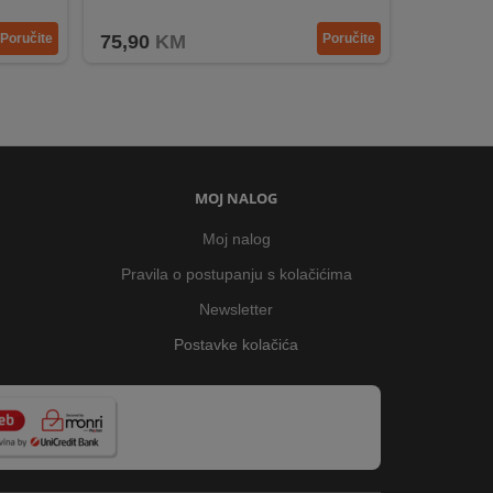
ja.
Mogućnost napajanja baterijama ili adapterom.
Poručite
75,90
KM
Poručite
MOJ NALOG
Moj nalog
Pravila o postupanju s kolačićima
Newsletter
Postavke kolačića