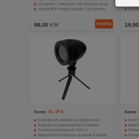
REKLAMACIJA
18 stalnih i 2 trepćuće LED diode po kugli
14 hlad
I
Vanjski IP44 strujni adapter i crni gumirani kabel
Prekidač
Dugina žice između kugli 4.5m
Crna p
SERVIS
98,00
KM
Poručite
19,90
O
NAMA
KATALOZI
KAKO
KUPITI?
KUPOVINA
IZ
INOSTRANSTVA
OZNAKE
home
DL IP 8
home
ENERGETSKE
8 svjetlosnih efekata za raznovrsnost
Izvor 
UČINKOVITOSTI
Projicira na udaljenost od 10 metara
Materi
Prostor projiciranja do 200 m²
Dimen
Mogućnost montiranja na stalak ili ubadanje u zemlju
Napaj
DIGITALIS