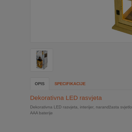
DOM
&
ALATI
ENERGIJA
KLIMATIZACIJA
OPIS
SPECIFIKACIJE
SECURITY
Dekorativna LED rasvjeta
PC
Dekorativna LED rasvjeta, interijer, narandžasta svjetlo
&
AAA baterije
GAME