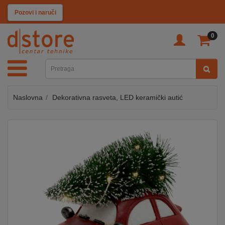
KATEGORIJE
Pozovi i naruči
0
TV
&
SAT
Naslovna
Dekorativna rasveta, LED keramički autić
MOBILNI
UREĐAJI
AUDIO
KABLOVI
KUĆANSKI
APARATI