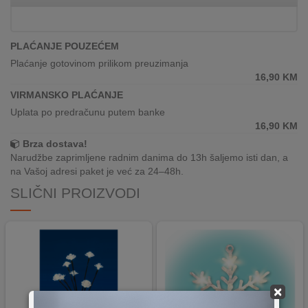
REKLAMACIJA
I
SERVIS
PLAĆANJE POUZEĆEM
Plaćanje gotovinom prilikom preuzimanja
O
16,90
KM
NAMA
VIRMANSKO PLAĆANJE
KATALOZI
Uplata po predračunu putem banke
16,90
KM
KAKO
Brza dostava!
KUPITI?
Narudžbe zaprimljene radnim danima do 13h šaljemo isti dan, a
na Vašoj adresi paket je već za 24–48h.
KUPOVINA
SLIČNI PROIZVODI
IZ
INOSTRANSTVA
OZNAKE
ENERGETSKE
UČINKOVITOSTI
×
DIGITALIS