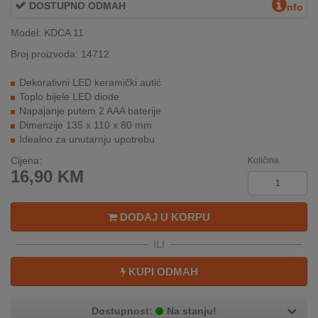
DOSTUPNO ODMAH
nfo
INTERNO
Model: KDCA 11
Broj proizvoda: 14712
MOJ
NALOG
Dekorativni LED keramički autić
Toplo bijele LED diode
AKCIJE
Napajanje putem 2 AAA baterije
Dimenzije 135 x 110 x 80 mm
Idealno za unutarnju upotrebu
BRENDOVI
Cijena:
Količina
NOVO
16,90
KM
U
PONUDI
DODAJ U KORPU
KONTAKT
ILI
KUPOVINA
KUPI ODMAH
NA
RATE
Dostupnost:
Na stanju!