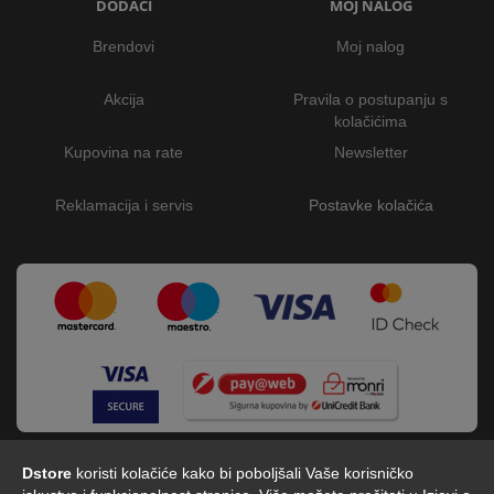
DODACI
MOJ NALOG
Brendovi
Moj nalog
Akcija
Pravila o postupanju s
kolačićima
Kupovina na rate
Newsletter
Reklamacija i servis
Postavke kolačića
Dstore
koristi kolačiće kako bi poboljšali Vaše korisničko