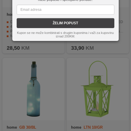
home
HTT 40
home
ML 10 GLOBE
Dekorativna LED rasvjeta za Halloween.
10 staklenih žarulja sa 50 LED
ŽELIM POPUST
40 orange LED svjetiljki za sjajni efekt.
Toplo bijela svjetlost
Presavljive grane prilagođene Vašim željama.
Napajanje baterijama (nije uključeno)
Kupon se ne može kombinirati s drugim kuponima i važi za kupovinu
Napajanje pomoću 3 AA baterije.
Kabel duljine 2.25 metara
iznad 200KM.
Dimenzije stabla 100x100x700mm.
Idealno za unutarnju uporabu
28,50
KM
33,90
KM
home
GB 30/BL
home
LTN 10/GR