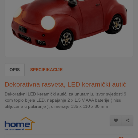
DOM
&
ALATI
ENERGIJA
OPIS
SPECIFIKACIJE
KLIMATIZACIJA
Dekorativna rasveta, LED keramički autić
SECURITY
Dekorativni LED keramički autić, za unutarnju, izvor svjetlosti 9
kom toplo bijela LED, napajanje 2 x 1.5 V AAA baterije ( nisu
uključene u pakiranje ), dimenzije 135 x 110 x 80 mm
PC
&
GAME