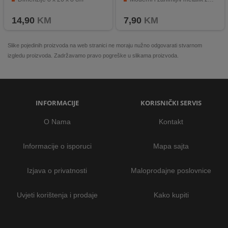
Mogućnost korištenja u različitim prostorijama
Stvara prijatnu i opuštajuću atmosferu.
14,90
KM
7,90
KM
Slike pojedinih proizvoda na web stranici ne moraju nužno odgovarati stvarnom
izgledu proizvoda. Zadržavamo pravo pogreške u slikama proizvoda.
INFORMACIJE
KORISNIČKI SERVIS
O Nama
Kontakt
Informacije o isporuci
Mapa sajta
Izjava o privatnosti
Maloprodajne poslovnice
Uvjeti korištenja i prodaje
Kako kupiti