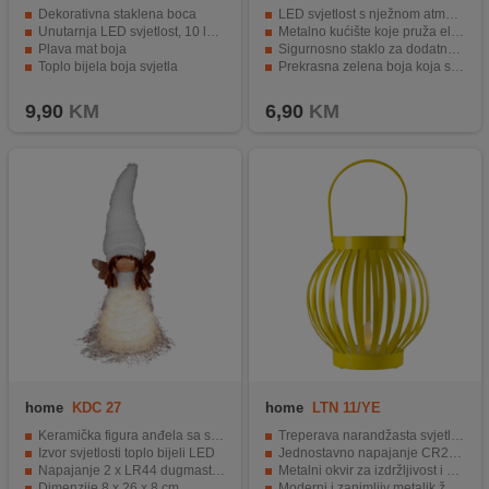
Dekorativna staklena boca
LED svjetlost s nježnom atmosferom svijeće.
Unutarnja LED svjetlost, 10 lampica
Metalno kućište koje pruža eleganciju.
Plava mat boja
Sigurnosno staklo za dodatnu zaštitu.
Toplo bijela boja svjetla
Prekrasna zelena boja koja se uklapa u interijer.
Napajanje 3 x 1,5V AAA baterije
Idealna za stvaranje ugodne atmosfere.
9,90
KM
6,90
KM
home
KDC 27
home
LTN 11/YE
Keramička figura anđela sa svjetlećom haljinom
Treperava narandžasta svjetlost
Izvor svjetlosti toplo bijeli LED
Jednostavno napajanje CR2032 baterijom
Napajanje 2 x LR44 dugmaste baterije
Metalni okvir za izdržljivost i dugotrajnost
Dimenzije 8 x 26 x 8 cm
Moderni i zanimljiv metalik žuti dizajn