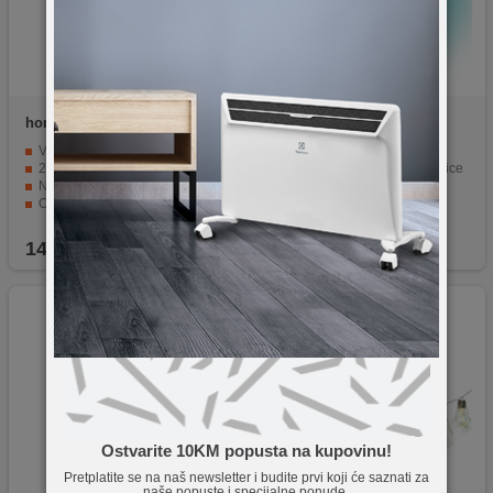
home
KAD 17
home
KID 701/WW
Visina od 38 cm.
16 toplo bijelih LED dioda
24 komada toplog bijelog LED-a.
Akrilni ukras u obliku pahuljice
Napajanje putem 3 AA baterije.
Unutarnja uporaba
ON/OFF prekidač za kontrolu svjetlosti.
Potrebno 3 AA baterije
Dizajniran za unutarnju upotrebu.
Dimenzije od 30 x 30 cm
14,90
KM
20,00
KM
Ostvarite 10KM popusta na kupovinu!
Pretplatite se na naš newsletter i budite prvi koji će saznati za
naše popuste i specijalne ponude.