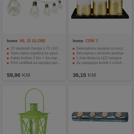
home
ML 15 GLOBE
home
CDW 3
15 staklenih žarulja s 75 LED žaruljica
Dekorativna rasvjeta za unutarnji dizajn.
Toplo bijela svjetlost za ugodnu atmosferu
Set svijeća s drvenim pladnjem.
Kabel dužine 3.5m + 3m napojnog kabela
1 žuta titrajuća LED lampica.
IP44 certifikat za vanjsku uporabu
Za napajanje koristi 3 x AAA baterije.
Udajenost od 25cm između žarulja
Jednostavan ON/OFF prekidač.
59,90
KM
36,15
KM