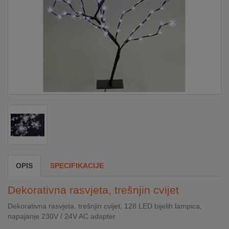
DOM
&
ALATI
ENERGIJA
KLIMATIZACIJA
SECURITY
OPIS
SPECIFIKACIJE
PC
Dekorativna rasvjeta, trešnjin cvijet
&
GAME
Dekorativna rasvjeta, trešnjin cvijet, 128 LED bijelih lampica,
napajanje 230V / 24V AC adapter