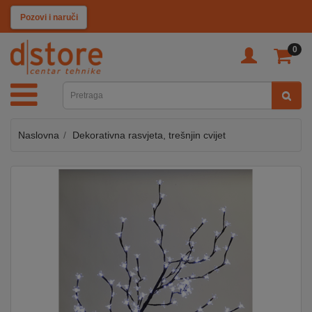
KATEGORIJE
Pozovi i naruči
0
TV
&
SAT
Naslovna
Dekorativna rasvjeta, trešnjin cvijet
MOBILNI
UREĐAJI
AUDIO
KABLOVI
KUĆANSKI
APARATI