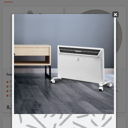
×
home
KDC 17
home
GLE 20/WW
Dekorativni LED keramička figura sob
Dekorativna rasvjeta kugle veličine 20 cm.
Izvor svjetlosti - 4 toplo bijela LED
Izrađena od fleksibilnog materijala EVA.
Napajanje - 2 x LR44 baterije
Dvije LED lampice pružaju toplu bijelu svjetlost.
Dimenzije - 9 x 17 x 5 cm
Napaja se s tri AA baterije.
Uključene baterije u pakiranju
Savršen dodatak za svaki prostor.
8,70
KM
29,90
KM