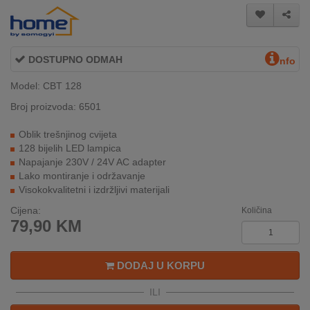
INTERNO
DOSTUPNO ODMAH
MOJ
nfo
NALOG
Model: CBT 128
AKCIJE
Broj proizvoda: 6501
Oblik trešnjinog cvijeta
BRENDOVI
128 bijelih LED lampica
Napajanje 230V / 24V AC adapter
NOVO
Lako montiranje i održavanje
U
Visokokvalitetni i izdržljivi materijali
PONUDI
Cijena:
Količina
79,90
KM
KONTAKT
KUPOVINA
DODAJ U KORPU
NA
RATE
ILI