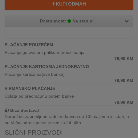
REKLAMACIJA
KUPI ODMAH
I
SERVIS
Dostupnost:
Na stanju!
O
NAMA
PLAĆANJE POUZEĆEM
KATALOZI
Plaćanje gotovinom prilikom preuzimanja
79,90
KM
KAKO
PLAĆANJE KARTICAMA JEDNOKRATNO
KUPITI?
Plaćanje karticama(sve banke)
79,90
KM
KUPOVINA
VIRMANSKO PLAĆANJE
IZ
INOSTRANSTVA
Uplata po predračunu putem banke
79,90
KM
OZNAKE
Brza dostava!
ENERGETSKE
Narudžbe zaprimljene radnim danima do 13h šaljemo isti dan, a
UČINKOVITOSTI
na Vašoj adresi paket je već za 24–48h.
SLIČNI PROIZVODI
DIGITALIS