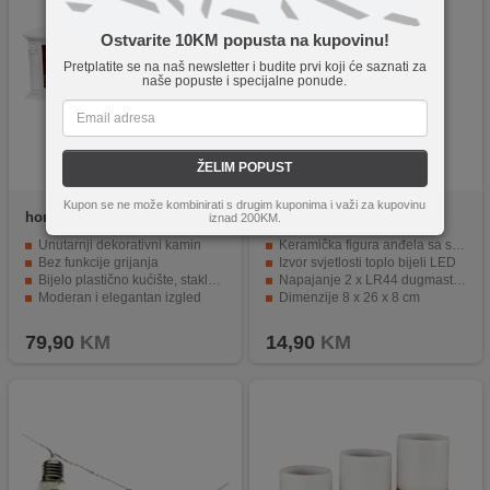
Ostvarite 10KM popusta na kupovinu!
Pretplatite se na naš newsletter i budite prvi koji će saznati za
naše popuste i specijalne ponude.
ŽELIM POPUST
Kupon se ne može kombinirati s drugim kuponima i važi za kupovinu
home
LTN 64 FP
home
KDC 27
iznad 200KM.
Unutarnji dekorativni kamin
Keramička figura anđela sa svjetlećom haljinom
Bez funkcije grijanja
Izvor svjetlosti toplo bijeli LED
Bijelo plastično kućište, staklena prednja strana
Napajanje 2 x LR44 dugmaste baterije
Moderan i elegantan izgled
Dimenzije 8 x 26 x 8 cm
Za elegantnu i ugodnu atmosferu
Mogućnost korištenja u različitim prostorijama
79,90
KM
14,90
KM