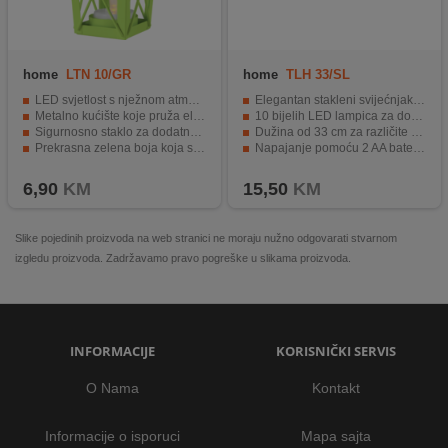
home
LTN 10/GR
home
TLH 33/SL
LED svjetlost s nježnom atmosferom svijeće.
Elegantan stakleni svijećnjak za 4 svijeće
Metalno kućište koje pruža eleganciju.
10 bijelih LED lampica za dodatni sjaj
Sigurnosno staklo za dodatnu zaštitu.
Dužina od 33 cm za različite namjene
Prekrasna zelena boja koja se uklapa u interijer.
Napajanje pomoću 2 AA baterije
Idealna za stvaranje ugodne atmosfere.
Savršen za dekoriranje doma ili poslovnog prostora.
6,90
KM
15,50
KM
Slike pojedinih proizvoda na web stranici ne moraju nužno odgovarati stvarnom
izgledu proizvoda. Zadržavamo pravo pogreške u slikama proizvoda.
INFORMACIJE
KORISNIČKI SERVIS
O Nama
Kontakt
Informacije o isporuci
Mapa sajta