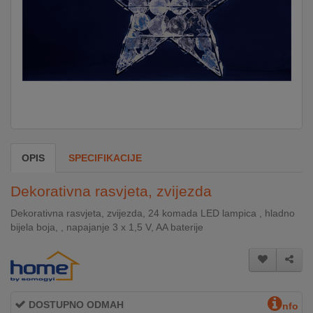
DOM
&
ALATI
ENERGIJA
OPIS
SPECIFIKACIJE
KLIMATIZACIJA
Dekorativna rasvjeta, zvijezda
SECURITY
Dekorativna rasvjeta, zvijezda, 24 komada LED lampica , hladno
bijela boja, , napajanje 3 x 1,5 V, AA baterije
PC
&
GAME
DOSTUPNO ODMAH
nfo