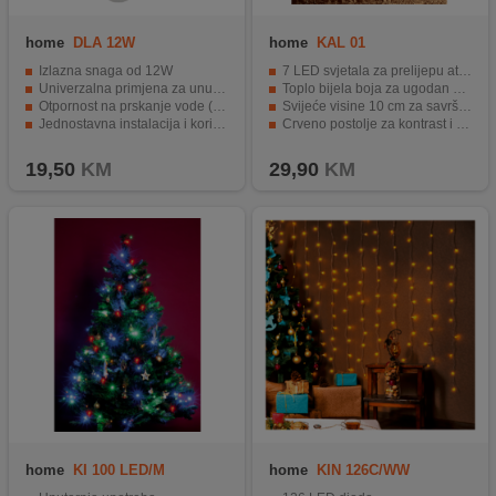
home
DLA 12W
home
KAL 01
Izlazna snaga od 12W
7 LED svjetala za prelijepu atmosferu.
Univerzalna primjena za unutrašnju i vanjsku uporabu
Toplo bijela boja za ugodan osjećaj.
Otpornost na prskanje vode (IP44)
Svijeće visine 10 cm za savršen izgled.
Jednostavna instalacija i korištenje
Crveno postolje za kontrast i stil.
Kompatibilnost s dekorativnom rasvjetom serije DLI/DLF/DLFJ
Jednostavno napajanje s 2 AA baterije.
19,50
KM
29,90
KM
home
KI 100 LED/M
home
KIN 126C/WW