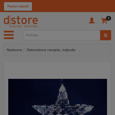
KATEGORIJE
Pozovi i naruči
0
TV
&
SAT
Naslovna
Dekorativna rasvjeta, zvijezda
MOBILNI
UREĐAJI
AUDIO
KABLOVI
KUĆANSKI
APARATI