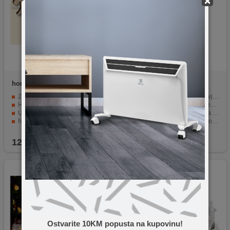
×
home
ML 23/WW
home
KI 100 LED/WW
20 mikro LED dioda
100 LED dioda za snažnu svjetlost.
Hladno bijela boja svjetlosti
Kabel dužine 8 metara za fleksibilnost.
Ugrađeni timer (6h ON / 18h OFF)
Topla bijela boja svjetlosti za ugodnu atmosferu.
Napajanje 2 x AA baterije
Napajanje 230 VAC za jednostavno korištenje.
Set figurica (zvono, anđeo, pahuljica)
Moderni i atraktivni dizajn za estetsku vrijednost.
12,90
KM
17,90
KM
Ostvarite 10KM popusta na kupovinu!