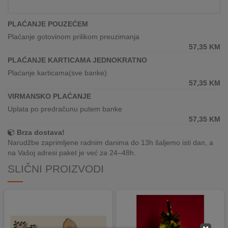
REKLAMACIJA
I
PLAĆANJE POUZEĆEM
SERVIS
Plaćanje gotovinom prilikom preuzimanja
57,35
KM
O
NAMA
PLAĆANJE KARTICAMA JEDNOKRATNO
Plaćanje karticama(sve banke)
KATALOZI
57,35
KM
VIRMANSKO PLAĆANJE
KAKO
Uplata po predračunu putem banke
KUPITI?
57,35
KM
Brza dostava!
KUPOVINA
Narudžbe zaprimljene radnim danima do 13h šaljemo isti dan, a
IZ
na Vašoj adresi paket je već za 24–48h.
INOSTRANSTVA
SLIČNI PROIZVODI
OZNAKE
ENERGETSKE
UČINKOVITOSTI
DIGITALIS