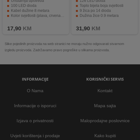
Unutarnja upotreba
126 LED dioda
100 LED dioda
Toplo bijela boja svjetlosti
Kabel dužine 8 metara
9 žica po 14 dioda
Kolor svjetlosti (plava, crvena, žuta)
Dužina žice 0.9 metara
Napajanje od 230 VAC
Napajanje 230 V ~ adapter
17,90
KM
31,90
KM
Slike pojedinih proizvoda na web stranici ne moraju nužno odgovarati stvarnom
izgledu proizvoda. Zadržavamo pravo pogreške u slikama proizvoda.
INFORMACIJE
KORISNIČKI SERVIS
O Nama
Kontakt
Informacije o isporuci
Mapa sajta
Izjava o privatnosti
Maloprodajne poslovnice
Uvjeti korištenja i prodaje
Kako kupiti