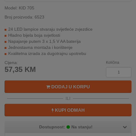
INTERNO
Model: KID 705
Broj proizvoda: 6523
MOJ
24 LED lampice stvaraju svijetleće zvjezdice
NALOG
Hladno bijela boja svjetlosti
Napajanje putem 3 x 1,5 V AA baterija
AKCIJE
Jednostavna montaža i korištenje
Kvalitetna izrada za dugotrajnu upotrebu
BRENDOVI
Cijena:
Količina
57,35
KM
NOVO
U
PONUDI
DODAJ U KORPU
ILI
KONTAKT
KUPI ODMAH
KUPOVINA
NA
RATE
Dostupnost:
Na stanju!