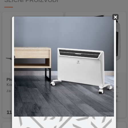
×
Philips
CA6707/10
Philips
EP2333/40
Komplet za održavanje aparata
Potpuno automatska priprema espresso i mliječnih napitaka
za espresso kafu
LatteGo sistem za brzu i kremastu mliječnu pjenu
Dugotrajan keramički mlin sa 12 nivoa mljevenja
Jednostavno čišćenje bez cijevi u sistemu za mlijeko
Kompatibilnost sa AquaClean filterom za rjeđe uklanjanje kamenca
118,90
KM
1.199,90
KM