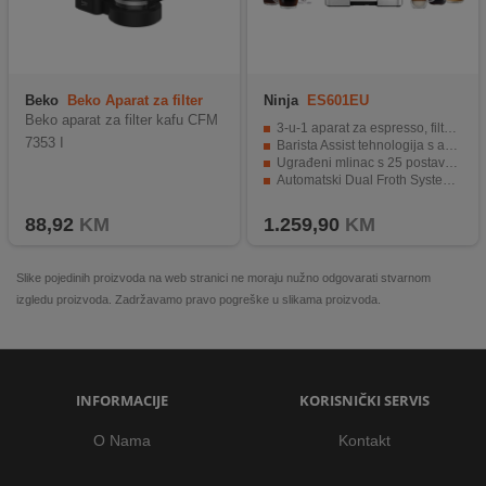
Beko
Beko Aparat za filter
Ninja
ES601EU
kafu CFM 7353
Beko aparat za filter kafu CFM
3-u-1 aparat za espresso, filter kafu i Cold Brew
7353 I
Barista Assist tehnologija s automatskim preporukama za mljevenje
Ugrađeni mlinac s 25 postavki mljevenja
Automatski Dual Froth System za toplu i hladnu mliječnu pjenu
Automatski programi čišćenja za jednostavno održavanje
88,92
KM
1.259,90
KM
Slike pojedinih proizvoda na web stranici ne moraju nužno odgovarati stvarnom
izgledu proizvoda. Zadržavamo pravo pogreške u slikama proizvoda.
INFORMACIJE
KORISNIČKI SERVIS
O Nama
Kontakt