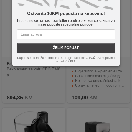
Ostvarite 10KM popusta na kupovinu!
Pretplatite se na naš newsletter i budite prvi koji će saznati za
naše popuste i specijalne ponude.
ŽELIM POPUST
Kupon se ne može kombinirati s drugim kuponima i važi za kupovinu
iznad 200KM.
Beko
Beko Aparat za kafu
Krups
XL100810
CEG 7348 X
Beko aparat za kafu CEG 7348
Dvije funkcije – pjenjenje i zagrijavanje mlijeka
X
Gusta i kremasta mliječna pjena za cappuccino i latte
Neljepljiva unutrašnjost za jednostavno čišćenje
Upravljanje jednim dodirom za brzu pripremu napitaka
360° rotirajuća baza za praktično korištenje
894,35
KM
109,90
KM